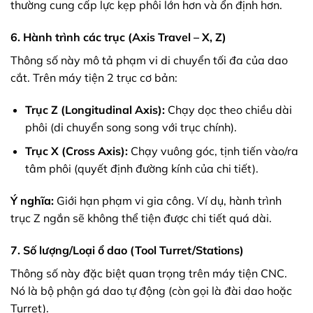
thường cung cấp lực kẹp phôi lớn hơn và ổn định hơn.
6. Hành trình các trục (Axis Travel – X, Z)
Thông số này mô tả phạm vi di chuyển tối đa của dao
cắt. Trên máy tiện 2 trục cơ bản:
Trục Z (Longitudinal Axis):
Chạy dọc theo chiều dài
phôi (di chuyển song song với trục chính).
Trục X (Cross Axis):
Chạy vuông góc, tịnh tiến vào/ra
tâm phôi (quyết định đường kính của chi tiết).
Ý nghĩa:
Giới hạn phạm vi gia công. Ví dụ, hành trình
trục Z ngắn sẽ không thể tiện được chi tiết quá dài.
7. Số lượng/Loại ổ dao (Tool Turret/Stations)
Thông số này đặc biệt quan trọng trên máy tiện CNC.
Nó là bộ phận gá dao tự động (còn gọi là đài dao hoặc
Turret).