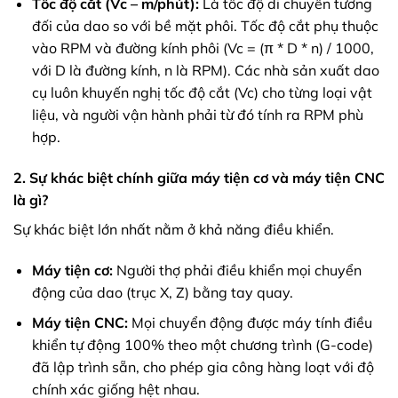
Tốc độ cắt (Vc – m/phút):
Là tốc độ di chuyển tương
đối của dao so với bề mặt phôi. Tốc độ cắt phụ thuộc
vào RPM và đường kính phôi (Vc = (π * D * n) / 1000,
với D là đường kính, n là RPM). Các nhà sản xuất dao
cụ luôn khuyến nghị tốc độ cắt (Vc) cho từng loại vật
liệu, và người vận hành phải từ đó tính ra RPM phù
hợp.
2. Sự khác biệt chính giữa máy tiện cơ và máy tiện CNC
là gì?
Sự khác biệt lớn nhất nằm ở khả năng điều khiển.
Máy tiện cơ:
Người thợ phải điều khiển mọi chuyển
động của dao (trục X, Z) bằng tay quay.
Máy tiện CNC:
Mọi chuyển động được máy tính điều
khiển tự động 100% theo một chương trình (G-code)
đã lập trình sẵn, cho phép gia công hàng loạt với độ
chính xác giống hệt nhau.