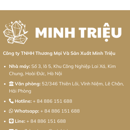
Cung
pháp
công
Gia
Ứng
từ
nghiệp
Công
Toàn
Minh
Bình
Nhôm
Diện
Triệu
Xuyên:
Khu
Giải
Công
pháp
Nghiệp
từ
Cầu
Minh
Quan:
Triệu
Giải
Pháp
Kỹ
Thuật
Chính
Xác
Công ty TNHH Thương Mại Và Sản Xuất Minh Triệu
Và
Chiến
Lược
Nhà máy:
Số 3, lô 5, Khu Công Nghiệp Lai Xá, Kim
Tối
Ưu
Chung, Hoài Đức, Hà Nội
Chi
Phí
Cho
Văn phòng:
52/346 Thiên Lôi, Vĩnh Niệm, Lê Chân,
Doanh
Nghiệp
Hải Phòng
Hotline:
+ 84 886 151 688
Whatsapp:
+ 84 886 151 688
Line:
+ 84 886 151 688