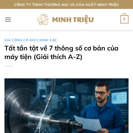
Bỏ
CÔNG TY TNHH THƯƠNG MẠI VÀ SẢN XUẤT MINH TRIỆU
qua
nội
0
dung
GIA CÔNG CƠ KHÍ CHINH XÁC
Tất tần tật về 7 thông số cơ bản của
máy tiện (Giải thích A-Z)