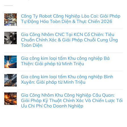
Công Ty Robot Công Nghiệp Lào Cai: Giải Pháp
Tự Động Hóa Toàn Diện & Thực Chiến 2026
Không
có
Gia Công Nhôm CNC Tại KCN Cổ Chiên: Tiêu
bình
luận
Chuẩn Chính Xác & Giải Pháp Chuỗi Cung Ứng
ở
Toàn Diện
Công
Ty
Không
Robot
có
Công
Gia công kim loại tấm Khu công nghiệp Bá
bình
Nghiệp
luận
Thiện: Giải pháp từ Minh Triệu
Lào
ở
Cai:
Gia
Không
Giải
Công
có
Pháp
Gia công kim loại tấm Khu công nghiệp Bình
Nhôm
bình
Tự
CNC
luận
Xuyên: Giải pháp từ Minh Triệu
Động
Tại
ở
Hóa
KCN
Gia
Không
Toàn
Cổ
công
có
Diện
Gia Công Nhôm Khu Công Nghiệp Cầu Quan:
Chiên:
kim
bình
&
Tiêu
loại
luận
Giải Pháp Kỹ Thuật Chính Xác Và Chiến Lược Tối
Thực
Chuẩn
tấm
ở
Chiến
Ưu Chi Phí Cho Doanh Nghiệp
Chính
Khu
Gia
2026
Xác
công
công
Không
&
nghiệp
kim
có
Giải
Bá
loại
bình
Pháp
Thiện:
tấm
luận
Chuỗi
Giải
Khu
ở