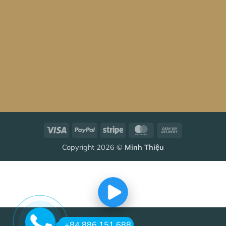
Visa
PayPal
Stripe
MasterCard
Cash
On
Copyright 2026 ©
Minh Thiệu
Delivery
+84 886 151 688