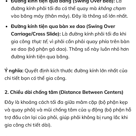
Đường kính tiện qua băng (Swing Over Bed):
Là
đường kính phôi tối đa có thể quay mà
không chạm
vào băng máy (thân máy). Đây là thông số lớn nhất.
Đường kính tiện qua bàn xe dao (Swing Over
Carriage/Cross Slide):
Là đường kính phôi tối đa khi
gia công
thực tế
, vì phôi cần phải quay phía trên bàn
xe dao (bộ phận gá dao). Thông số này luôn nhỏ hơn
đường kính tiện qua băng.
Ý nghĩa:
Quyết định kích thước đường kính lớn nhất của
chi tiết bạn có thể gia công.
2. Chiều dài chống tâm (Distance Between Centers)
Đây là khoảng cách tối đa giữa mâm cặp (bộ phận kẹp
và quay phôi) và mũi chống tâm của ụ động (bộ phận hỗ
trợ đầu còn lại của phôi, giúp phôi không bị rung lắc khi
gia công chi tiết dài).