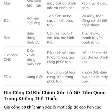
Mài mòn
Mài
mặt, đạt độ chính
xác, trục khuỷu,
(đá mài)
xác và nhẵn cao.
cam.
Tạo hình sơ bộ
Vỏ máy, thân
Rót kim
Đúc
các chi tiết phức
động cơ, chi tiết
loại lỏng
tạp.
nghệ thuật.
Biến
Cải thiện cơ tính
Trục khuỷu,
Rèn
dạng
vật liệu, tạo hình
thanh truyền,
dưới lực
thô.
bánh răng.
Điều
Độ chính xác cao,
Hầu hết các chi
Gia công
khiển
tự động hóa, gia
tiết đòi hỏi chính
CNC
bằng
công phức tạp.
xác.
máy tính
Gia công vật liệu
Khuôn đột, điện
EDM
Xung điện
cứng, hình dạng
cực, chi tiết máy
phức tạp.
bay.
Gia Công Cơ Khí Chính Xác Là Gì? Tầm Quan
Trọng Không Thể Thiếu
Gia công cơ khí chính xác
là một cấp độ cao hơn của