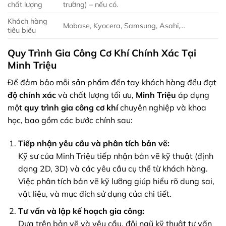
chất lượng
trường) – nếu có.
Khách hàng
Mobase, Kyocera, Samsung, Asahi,…
tiêu biểu
Quy Trình Gia Công Cơ Khí Chính Xác Tại
Minh Triệu
Để đảm bảo mỗi sản phẩm đến tay khách hàng đều đạt
độ chính xác
và chất lượng tối ưu,
Minh Triệu
áp dụng
một
quy trình gia công cơ khí
chuyên nghiệp và khoa
học, bao gồm các bước chính sau:
Tiếp nhận yêu cầu và phân tích bản vẽ:
Kỹ sư của Minh Triệu tiếp nhận bản vẽ kỹ thuật (định
dạng 2D, 3D) và các yêu cầu cụ thể từ khách hàng.
Việc phân tích bản vẽ kỹ lưỡng giúp hiểu rõ dung sai,
vật liệu, và mục đích sử dụng của chi tiết.
Tư vấn và lập kế hoạch gia công:
Dựa trên bản vẽ và yêu cầu, đội ngũ kỹ thuật tư vấn