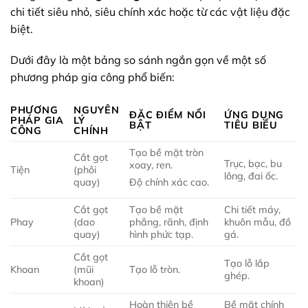
chi tiết siêu nhỏ, siêu chính xác hoặc từ các vật liệu đặc
biệt.
Dưới đây là một bảng so sánh ngắn gọn về một số
phương pháp gia công phổ biến:
PHƯƠNG
NGUYÊN
ĐẶC ĐIỂM NỔI
ỨNG DỤNG
PHÁP GIA
LÝ
BẬT
TIÊU BIỂU
CÔNG
CHÍNH
Tạo bề mặt tròn
Cắt gọt
Trục, bạc, bu
xoay, ren.
Tiện
(phôi
lông, đai ốc.
quay)
Độ chính xác cao.
Cắt gọt
Tạo bề mặt
Chi tiết máy,
Phay
(dao
phẳng, rãnh, định
khuôn mẫu, đồ
quay)
hình phức tạp.
gá.
Cắt gọt
Tạo lỗ lắp
Khoan
(mũi
Tạo lỗ tròn.
ghép.
khoan)
Hoàn thiện bề
Bề mặt chính