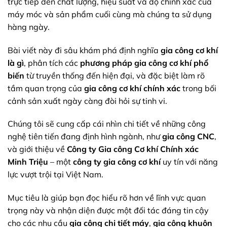
trực tiếp đến chất lượng, hiệu suất và độ chính xác của
máy móc và sản phẩm cuối cùng mà chúng ta sử dụng
hàng ngày.
Bài viết này đi sâu khám phá định nghĩa
gia công cơ khí
là gì
, phân tích các
phương pháp gia công cơ khí phổ
biến
từ truyền thống đến hiện đại, và đặc biệt làm rõ
tầm quan trọng của
gia công cơ khí chính xác
trong bối
cảnh sản xuất ngày càng đòi hỏi sự tinh vi.
Chúng tôi sẽ cung cấp cái nhìn chi tiết về những công
nghệ tiên tiến đang định hình ngành, như
gia công CNC
,
và giới thiệu về
Công ty Gia công Cơ khí Chính xác
Minh Triệu
– một
công ty gia công cơ khí
uy tín với năng
lực vượt trội tại Việt Nam.
Mục tiêu là giúp bạn đọc hiểu rõ hơn về lĩnh vực quan
trọng này và nhận diện được một đối tác đáng tin cậy
cho các nhu cầu
gia công chi tiết máy
,
gia công khuôn