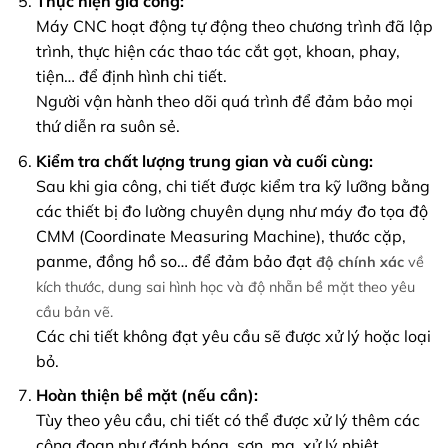
Thực hiện gia công:
Máy CNC hoạt động tự động theo chương trình đã lập
trình, thực hiện các thao tác cắt gọt, khoan, phay,
tiện… để định hình chi tiết.
Người vận hành theo dõi quá trình để đảm bảo mọi
thứ diễn ra suôn sẻ.
Kiểm tra chất lượng trung gian và cuối cùng:
Sau khi gia công, chi tiết được kiểm tra kỹ lưỡng bằng
các thiết bị đo lường chuyên dụng như máy đo tọa độ
CMM (Coordinate Measuring Machine), thước cặp,
panme, đồng hồ so… để đảm bảo đạt
độ chính xác
về
kích thước, dung sai hình học và độ nhẵn bề mặt theo yêu
cầu bản vẽ.
Các chi tiết không đạt yêu cầu sẽ được xử lý hoặc loại
bỏ.
Hoàn thiện bề mặt (nếu cần):
Tùy theo yêu cầu, chi tiết có thể được xử lý thêm các
công đoạn như đánh bóng, sơn, mạ, xử lý nhiệt…