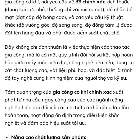
gia công cơ khí, nơi yêu cầu về
độ chính xác
kích thước
(dung sai cực nhỏ, thường chỉ vài micromet), độ nhẵn bề
mặt (đạt cấp độ bóng cao), và các yêu cầu kỹ thuật
khác (độ vuông góc, độ song song, độ đồng tâm…) được
đặt lên hàng đầu và phải được kiểm soát chặt chẽ.
Đây không chỉ đơn thuần là việc thực hiện các thao tác
gia công, mà là cả một quy trình đòi hỏi sự kết hợp hoàn
hảo giữa máy móc hiện đại, công nghệ tiên tiến, dụng cụ
cắt chất lượng cao, vật liệu phù hợp, và đặc biệt là trình
độ tay nghề cùng kinh nghiệm của người thợ và kỹ sư.
Tầm quan trọng của
gia công cơ khí chính xác
xuất
phát từ nhu cầu ngày càng cao của các ngành công
nghiệp hiện đại đối với các chi tiết có khả năng lắp lẫn
hoàn toàn, hoạt động ổn định trong điều kiện khắc
nghiệt và đảm bảo hiệu suất tối ưu.
Nâng cao chất lượng sản phẩm: