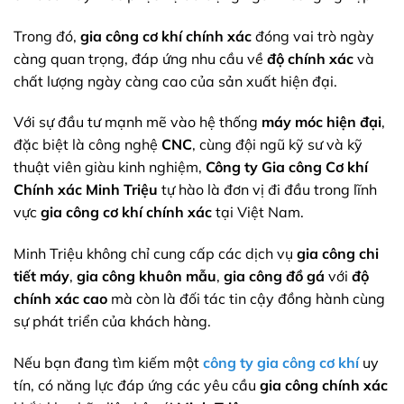
Trong đó,
gia công cơ khí chính xác
đóng vai trò ngày
càng quan trọng, đáp ứng nhu cầu về
độ chính xác
và
chất lượng ngày càng cao của sản xuất hiện đại.
Với sự đầu tư mạnh mẽ vào hệ thống
máy móc hiện đại
,
đặc biệt là công nghệ
CNC
, cùng đội ngũ kỹ sư và kỹ
thuật viên giàu kinh nghiệm,
Công ty Gia công Cơ khí
Chính xác Minh Triệu
tự hào là đơn vị đi đầu trong lĩnh
vực
gia công cơ khí chính xác
tại Việt Nam.
Minh Triệu không chỉ cung cấp các dịch vụ
gia công chi
tiết máy
,
gia công khuôn mẫu
,
gia công đồ gá
với
độ
chính xác cao
mà còn là đối tác tin cậy đồng hành cùng
sự phát triển của khách hàng.
Nếu bạn đang tìm kiếm một
công ty gia công cơ khí
uy
tín, có năng lực đáp ứng các yêu cầu
gia công chính xác