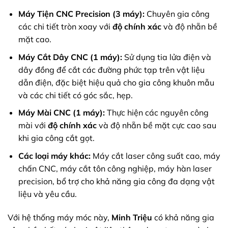
Máy Tiện CNC Precision (3 máy):
Chuyên gia công
các chi tiết tròn xoay với
độ chính xác
và độ nhẵn bề
mặt cao.
Máy Cắt Dây CNC (1 máy):
Sử dụng tia lửa điện và
dây đồng để cắt các đường phức tạp trên vật liệu
dẫn điện, đặc biệt hiệu quả cho gia công khuôn mẫu
và các chi tiết có góc sắc, hẹp.
Máy Mài CNC (1 máy):
Thực hiện các nguyên công
mài với
độ chính xác
và độ nhẵn bề mặt cực cao sau
khi gia công cắt gọt.
Các loại máy khác:
Máy cắt laser công suất cao, máy
chấn CNC, máy cắt tôn công nghiệp, máy hàn laser
precision, bổ trợ cho khả năng gia công đa dạng vật
liệu và yêu cầu.
Với hệ thống máy móc này,
Minh Triệu
có khả năng gia