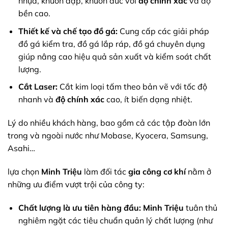
nhựa, khuôn dập, khuôn đúc với
độ chính xác
và độ
bền cao.
Thiết kế và chế tạo đồ gá:
Cung cấp các giải pháp
đồ gá kiểm tra, đồ gá lắp ráp, đồ gá chuyên dụng
giúp nâng cao hiệu quả sản xuất và kiểm soát chất
lượng.
Cắt Laser:
Cắt kim loại tấm theo bản vẽ với tốc độ
nhanh và
độ chính xác
cao, ít biến dạng nhiệt.
Lý do nhiều khách hàng, bao gồm cả các tập đoàn lớn
trong và ngoài nước như Mobase, Kyocera, Samsung,
Asahi…
lựa chọn
Minh Triệu
làm đối tác
gia công cơ khí
nằm ở
những ưu điểm vượt trội của công ty:
Chất lượng là ưu tiên hàng đầu:
Minh Triệu
tuân thủ
nghiêm ngặt các tiêu chuẩn quản lý chất lượng (như