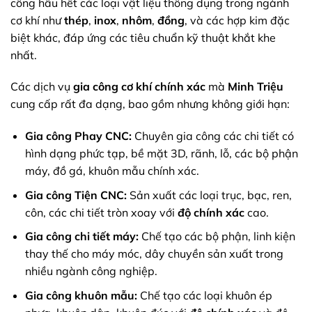
công hầu hết các loại vật liệu thông dụng trong ngành
cơ khí như
thép
,
inox
,
nhôm
,
đồng
, và các hợp kim đặc
biệt khác, đáp ứng các tiêu chuẩn kỹ thuật khắt khe
nhất.
Các dịch vụ
gia công cơ khí chính xác
mà
Minh Triệu
cung cấp rất đa dạng, bao gồm nhưng không giới hạn:
Gia công Phay CNC:
Chuyên gia công các chi tiết có
hình dạng phức tạp, bề mặt 3D, rãnh, lỗ, các bộ phận
máy, đồ gá, khuôn mẫu chính xác.
Gia công Tiện CNC:
Sản xuất các loại trục, bạc, ren,
côn, các chi tiết tròn xoay với
độ chính xác
cao.
Gia công chi tiết máy:
Chế tạo các bộ phận, linh kiện
thay thế cho máy móc, dây chuyền sản xuất trong
nhiều ngành công nghiệp.
Gia công khuôn mẫu:
Chế tạo các loại khuôn ép