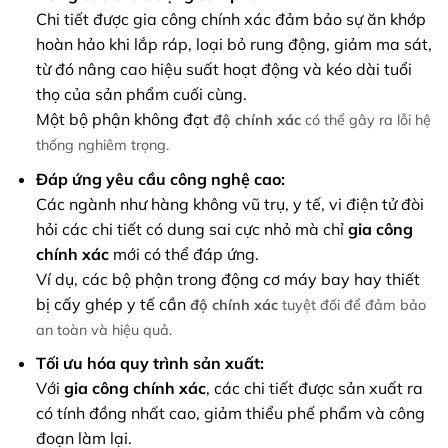
Chi tiết được gia công chính xác đảm bảo sự ăn khớp
hoàn hảo khi lắp ráp, loại bỏ rung động, giảm ma sát,
từ đó nâng cao hiệu suất hoạt động và kéo dài tuổi
thọ của sản phẩm cuối cùng.
Một bộ phận không đạt
độ chính xác
có thể gây ra lỗi hệ
thống nghiêm trọng.
Đáp ứng yêu cầu công nghệ cao:
Các ngành như hàng không vũ trụ, y tế, vi điện tử đòi
hỏi các chi tiết có dung sai cực nhỏ mà chỉ
gia công
chính xác
mới có thể đáp ứng.
Ví dụ, các bộ phận trong động cơ máy bay hay thiết
bị cấy ghép y tế cần
độ chính xác
tuyệt đối để đảm bảo
an toàn và hiệu quả.
Tối ưu hóa quy trình sản xuất:
Với
gia công chính xác
, các chi tiết được sản xuất ra
có tính đồng nhất cao, giảm thiểu phế phẩm và công
đoạn làm lại.