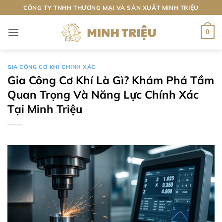
Bỏ
CÔNG TY TNHH THƯƠNG MẠI VÀ SẢN XUẤT MINH TRIỆU
qua
nội
0
dung
GIA CÔNG CƠ KHÍ CHINH XÁC
Gia Công Cơ Khí Là Gì? Khám Phá Tầm
Quan Trọng Và Năng Lực Chính Xác
Tại Minh Triệu