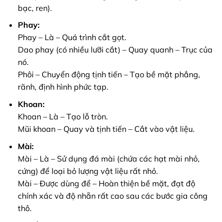
bạc, ren).
Phay:
Phay – Là – Quá trình cắt gọt.
Dao phay (có nhiều lưỡi cắt) – Quay quanh – Trục của
nó.
Phôi – Chuyển động tịnh tiến – Tạo bề mặt phẳng,
rãnh, định hình phức tạp.
Khoan:
Khoan – Là – Tạo lỗ tròn.
Mũi khoan – Quay và tịnh tiến – Cắt vào vật liệu.
Mài:
Mài – Là – Sử dụng đá mài (chứa các hạt mài nhỏ,
cứng) để loại bỏ lượng vật liệu rất nhỏ.
Mài – Được dùng để – Hoàn thiện bề mặt, đạt độ
chính xác và độ nhẵn rất cao sau các bước gia công
thô.