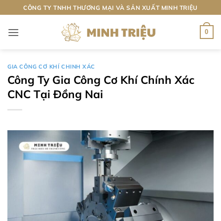
Bỏ
CÔNG TY TNHH THƯƠNG MẠI VÀ SẢN XUẤT MINH TRIỆU
qua
nội
0
dung
GIA CÔNG CƠ KHÍ CHINH XÁC
Công Ty Gia Công Cơ Khí Chính Xác
CNC Tại Đồng Nai