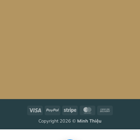
Visa
PayPal
Stripe
MasterCard
Cash
On
Copyright 2026 ©
Minh Thiệu
Delivery