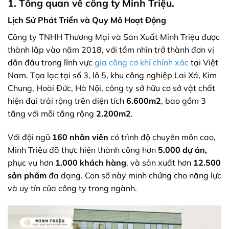
1. Tổng quan về công ty Minh Triệu.
Lịch Sử Phát Triển và Quy Mô Hoạt Động
Công ty TNHH Thương Mại và Sản Xuất Minh Triệu được
thành lập vào năm 2018, với tầm nhìn trở thành đơn vị
dẫn đầu trong lĩnh vực
gia công cơ khí chính xác
tại Việt
Nam. Tọa lạc tại số 3, lô 5, khu công nghiệp Lai Xá, Kim
Chung, Hoài Đức, Hà Nội, công ty sở hữu cơ sở vật chất
hiện đại trải rộng trên diện tích
6.600m2
, bao gồm 3
tầng với mỗi tầng rộng
2.200m2
.
Với đội ngũ
160 nhân viên
có trình độ chuyên môn cao,
Minh Triệu đã thực hiện thành công hơn
5.000 dự án,
phục vụ hơn
1.000 khách hàng
, và sản xuất hơn
12.500
sản phẩm
đa dạng. Con số này minh chứng cho năng lực
và uy tín của công ty trong ngành.