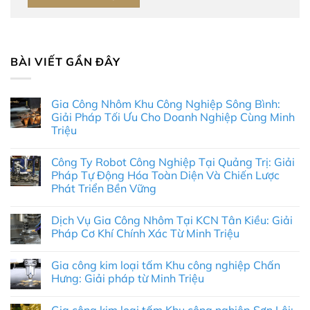
BÀI VIẾT GẦN ĐÂY
Gia Công Nhôm Khu Công Nghiệp Sông Bình:
Giải Pháp Tối Ưu Cho Doanh Nghiệp Cùng Minh
Triệu
Không
có
Công Ty Robot Công Nghiệp Tại Quảng Trị: Giải
bình
luận
Pháp Tự Động Hóa Toàn Diện Và Chiến Lược
ở
Phát Triển Bền Vững
Gia
Công
Không
Nhôm
có
Khu
Dịch Vụ Gia Công Nhôm Tại KCN Tân Kiều: Giải
bình
Công
luận
Pháp Cơ Khí Chính Xác Từ Minh Triệu
Nghiệp
ở
Sông
Công
Không
Bình:
Ty
có
Giải
Gia công kim loại tấm Khu công nghiệp Chấn
Robot
bình
Pháp
Công
luận
Hưng: Giải pháp từ Minh Triệu
Tối
Nghiệp
ở
Ưu
Tại
Dịch
Không
Cho
Quảng
Vụ
có
Doanh