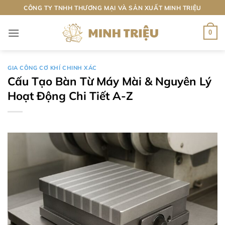
Bỏ
CÔNG TY TNHH THƯƠNG MẠI VÀ SẢN XUẤT MINH TRIỆU
qua
nội
0
dung
GIA CÔNG CƠ KHÍ CHINH XÁC
Cấu Tạo Bàn Từ Máy Mài & Nguyên Lý
Hoạt Động Chi Tiết A-Z