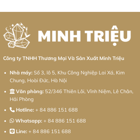
Diện
Giải
tấm
ở
Và
Pháp
Khu
Gia
Chiến
Cơ
công
công
Lược
Khí
nghiệp
kim
Phát
Chính
Chấn
loại
Triển
Xác
Hưng:
tấm
Bền
Từ
Giải
Khu
Vững
Minh
pháp
công
Triệu
từ
nghiệp
Minh
Sơn
Triệu
Lôi:
Giải
pháp
từ
Minh
Công ty TNHH Thương Mại Và Sản Xuất Minh Triệu
Triệu
Nhà máy:
Số 3, lô 5, Khu Công Nghiệp Lai Xá, Kim
Chung, Hoài Đức, Hà Nội
Văn phòng:
52/346 Thiên Lôi, Vĩnh Niệm, Lê Chân,
Hải Phòng
Hotline:
+ 84 886 151 688
Whatsapp:
+ 84 886 151 688
Line:
+ 84 886 151 688