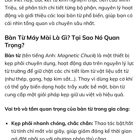
Triệu, sẽ phân tích chi tiết từng bộ phận, nguyên lý hoạt
động và giới thiệu các loại bàn từ phổ biến, giúp bạn có
cái nhìn tổng quan và chuyên sâu nhất.
Bàn Từ Máy Mài Là Gì? Tại Sao Nó Quan
Trọng?
Bàn từ
(tên tiếng Anh:
Magnetic Chuck
) là một thiết bị
kẹp phôi chuyên dụng, hoạt động dựa trên nguyên lý lực
từ trường để giữ chặt các chi tiết làm từ vật liệu sắt từ
(như thép, gang, hợp kim sắt…). Thay vì dùng kẹp cơ khí
có thể gây biến dạng hoặc trầy xước bề mặt, bàn từ
cung cấp một giải pháp kẹp giữ ưu việt và hiệu quả.
Vai trò và tầm quan trọng của bàn từ trong gia công:
Kẹp phôi nhanh chóng, chắc chắn:
Thao tác bật/tắt
từ tính chỉ mất vài giây, giúp giảm đáng kể thời gian
gá đặt phôi so với phương pháp thủ công.