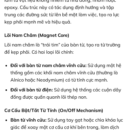
làm từ vật liệu không nhiễm từ như đồng, nhôm hoặc
epoxy. Cấu trúc này có tác dụng định hướng và tập
trung các đường sức từ lên bề mặt làm việc, tạo ra lực
kẹp phôi mạnh mẽ và hiệu quả.
Lõi Nam Châm (Magnet Core)
Lõi nam châm là “trái tim” của bàn từ, tạo ra từ trường
để kẹp phôi. Có hai loại lõi chính:
Đối với bàn từ nam châm vĩnh cửu:
Sử dụng một hệ
thống gồm các khối nam châm vĩnh cửu (thường là
Alnico hoặc Neodymium) có từ tính cực mạnh.
Đối với bàn từ điện:
Sử dụng hệ thống các cuộn dây
đồng được quấn quanh lõi thép non.
Cơ Cấu Bật/Tắt Từ Tính (On/Off Mechanism)
Bàn từ vĩnh cửu:
Sử dụng tay gạt hoặc chìa khóa lục
giác để xoay một cơ cấu cơ khí bên trong, làm dịch