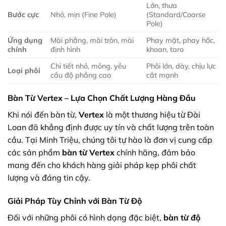
Lớn, thưa
Bước cực
Nhỏ, mịn (Fine Pole)
(Standard/Coarse
Pole)
Ứng dụng
Mài phẳng, mài tròn, mài
Phay mặt, phay hốc,
chính
định hình
khoan, taro
Chi tiết nhỏ, mỏng, yêu
Phôi lớn, dày, chịu lực
Loại phôi
cầu độ phẳng cao
cắt mạnh
Bàn Từ Vertex – Lựa Chọn Chất Lượng Hàng Đầu
Khi nói đến bàn từ,
Vertex
là một thương hiệu từ Đài
Loan đã khẳng định được uy tín và chất lượng trên toàn
cầu. Tại Minh Triệu, chúng tôi tự hào là đơn vị cung cấp
các sản phẩm
bàn từ Vertex
chính hãng, đảm bảo
mang đến cho khách hàng giải pháp kẹp phôi chất
lượng và đáng tin cậy.
Giải Pháp Tùy Chỉnh với Bàn Từ Độ
Đối với những phôi có hình dạng đặc biệt,
bàn từ độ