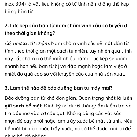
inox 304) là vật liệu không có từ tính nên không thể kẹp
bằng bàn từ.
2. Lực kẹp của bàn từ nam châm vĩnh cửu có bị yếu đi
theo thời gian không?
Có, nhưng rất chậm.
Nam châm vĩnh cửu sẽ mất dần từ
tính theo thời gian một cách tự nhiên, tuy nhiên quá trình
này rất chậm (có thể mất nhiều năm). Lực kẹp sẽ giảm
nhanh hơn nếu bàn từ bị va đập mạnh hoặc làm việc ở
nhiệt độ quá cao so với khuyến cáo của nhà sản xuất.
3. Làm thế nào để bảo dưỡng bàn từ máy mài?
Bảo dưỡng bàn từ khá đơn giản. Quan trọng nhất là
luôn
giữ sạch bề mặt
. Định kỳ (ví dụ: 6 tháng/lần) kiểm tra và
tra dầu mỡ vào cơ cấu gạt. Không dùng các vật sắc
nhọn để cạy phôi hoặc làm trầy xước bề mặt từ tính. Nếu
bề mặt bị mòn hoặc trầy xước, nó có thể được mài lại để
phục hồi độ phẳng.