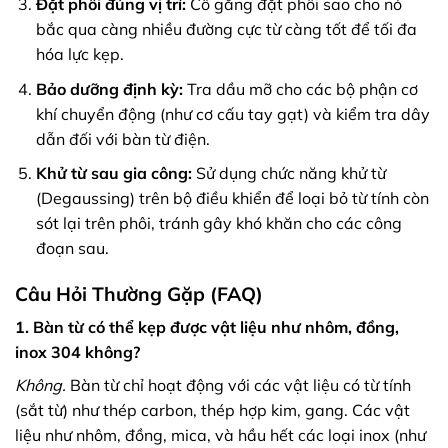
Đặt phôi đúng vị trí:
Cố gắng đặt phôi sao cho nó
bắc qua càng nhiều đường cực từ càng tốt để tối đa
hóa lực kẹp.
Bảo dưỡng định kỳ:
Tra dầu mỡ cho các bộ phận cơ
khí chuyển động (như cơ cấu tay gạt) và kiểm tra dây
dẫn đối với bàn từ điện.
Khử từ sau gia công:
Sử dụng chức năng khử từ
(Degaussing) trên bộ điều khiển để loại bỏ từ tính còn
sót lại trên phôi, tránh gây khó khăn cho các công
đoạn sau.
Câu Hỏi Thường Gặp (FAQ)
1. Bàn từ có thể kẹp được vật liệu như nhôm, đồng,
inox 304 không?
Không.
Bàn từ chỉ hoạt động với các vật liệu có từ tính
(sắt từ) như thép carbon, thép hợp kim, gang. Các vật
liệu như nhôm, đồng, mica, và hầu hết các loại inox (như