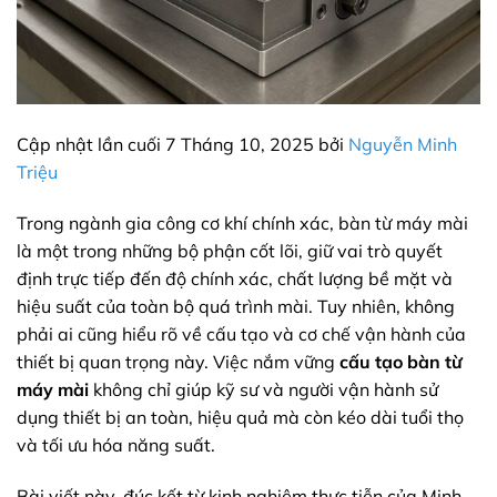
Cập nhật lần cuối 7 Tháng 10, 2025 bởi
Nguyễn Minh
Triệu
Trong ngành gia công cơ khí chính xác, bàn từ máy mài
là một trong những bộ phận cốt lõi, giữ vai trò quyết
định trực tiếp đến độ chính xác, chất lượng bề mặt và
hiệu suất của toàn bộ quá trình mài. Tuy nhiên, không
phải ai cũng hiểu rõ về cấu tạo và cơ chế vận hành của
thiết bị quan trọng này. Việc nắm vững
cấu tạo bàn từ
máy mài
không chỉ giúp kỹ sư và người vận hành sử
dụng thiết bị an toàn, hiệu quả mà còn kéo dài tuổi thọ
và tối ưu hóa năng suất.
Bài viết này, đúc kết từ kinh nghiệm thực tiễn của Minh