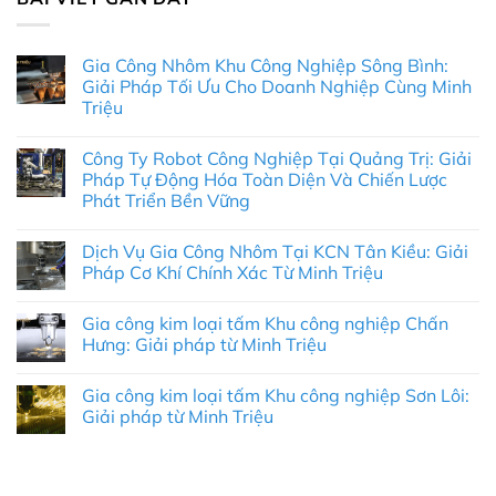
Gia Công Nhôm Khu Công Nghiệp Sông Bình:
Giải Pháp Tối Ưu Cho Doanh Nghiệp Cùng Minh
Triệu
Không
có
Công Ty Robot Công Nghiệp Tại Quảng Trị: Giải
bình
luận
Pháp Tự Động Hóa Toàn Diện Và Chiến Lược
ở
Phát Triển Bền Vững
Gia
Công
Không
Nhôm
có
Khu
Dịch Vụ Gia Công Nhôm Tại KCN Tân Kiều: Giải
bình
Công
luận
Pháp Cơ Khí Chính Xác Từ Minh Triệu
Nghiệp
ở
Sông
Công
Không
Bình:
Ty
có
Giải
Gia công kim loại tấm Khu công nghiệp Chấn
Robot
bình
Pháp
Công
luận
Hưng: Giải pháp từ Minh Triệu
Tối
Nghiệp
ở
Ưu
Tại
Dịch
Không
Cho
Quảng
Vụ
có
Doanh
Gia công kim loại tấm Khu công nghiệp Sơn Lôi:
Trị:
Gia
bình
Nghiệp
Giải
Công
luận
Giải pháp từ Minh Triệu
Cùng
Pháp
Nhôm
ở
Minh
Tự
Tại
Gia
Không
Triệu
Động
KCN
công
có
Hóa
Tân
kim
bình
Toàn
Kiều:
loại
luận