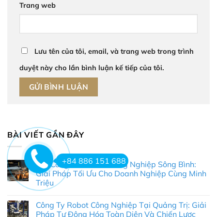
Trang web
Lưu tên của tôi, email, và trang web trong trình
duyệt này cho lần bình luận kế tiếp của tôi.
BÀI VIẾT GẦN ĐÂY
+84 886 151 688
Gia Công Nhôm Khu Công Nghiệp Sông Bình:
Giải Pháp Tối Ưu Cho Doanh Nghiệp Cùng Minh
Triệu
Không
có
Công Ty Robot Công Nghiệp Tại Quảng Trị: Giải
bình
luận
Pháp Tự Động Hóa Toàn Diện Và Chiến Lược