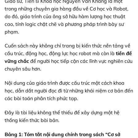
Giáo sư, Tiến sĩ Khoa học Nguyễn Văn Khang là một
trong những chuyên gia hàng đầu về Cơ học và Robot,
do đó, giáo trình của ông sở hữu hàm lượng học thuật
cao, tính logic chặt chẽ và phương pháp trình bày sư
phạm.
Cuốn sách này không chỉ trang bị kiến thức nền tảng về
cấu trúc, động học, động lực học robot mà còn là
tiền đề
vững chắc
để người học tiếp cận các lĩnh vực nghiên cứu
chuyên sâu hơn.
Nội dung của giáo trình được cấu trúc một cách khoa
học, dẫn dắt người đọc đi từ những khái niệm cơ bản đến
các bài toán phân tích phức tạp.
Đây là tài liệu không thể thiếu để xây dựng một hệ
thống kiến thức bài bản.
Bảng 1: Tóm tắt nội dung chính trong sách “Cơ sở