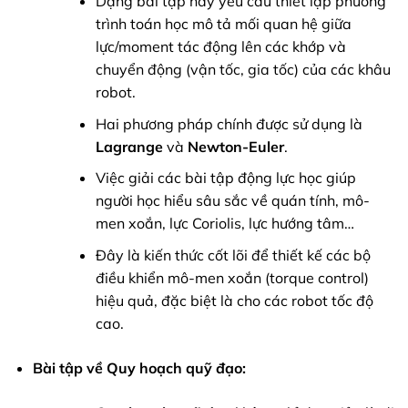
Dạng bài tập này yêu cầu thiết lập phương
trình toán học mô tả mối quan hệ giữa
lực/moment tác động lên các khớp và
chuyển động (vận tốc, gia tốc) của các khâu
robot.
Hai phương pháp chính được sử dụng là
Lagrange
và
Newton-Euler
.
Việc giải các bài tập động lực học giúp
người học hiểu sâu sắc về quán tính, mô-
men xoắn, lực Coriolis, lực hướng tâm…
Đây là kiến thức cốt lõi để thiết kế các bộ
điều khiển mô-men xoắn (torque control)
hiệu quả, đặc biệt là cho các robot tốc độ
cao.
Bài tập về Quy hoạch quỹ đạo: