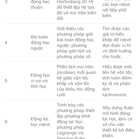
3
động học
Hartenberg (D-H)
các loại robot
thuận
để thiết lập hệ tọa
nối tiếp phổ
độ và ma trận biến
biến.
đổi.
Giới thiệu các
Tìm được các
phương pháp giải
giá trị biến
Bài toán
bài toán động học
khớp để robot
4
động học
ngược: phương
đạt được vị trí
ngược
pháp giải tích và
và định hướng
phương pháp số.
cho trước.
Phân tích ma trận
Hiểu được mối
Jacobian, mối quan
liên hệ vận tốc,
Động học
hệ giữa vận tốc
tính toán điểm
5
vi sai và
khớp và vận tốc
kỳ dị và phân
tĩnh học
của khâu tác động
tích
cuối.
lực/moment.
Trình bày các
Xây dựng được
phương pháp thiết
mô hình động
lập phương trình
Động lực
lực học, làm cơ
6
động lực học:
học robot
sở cho việc
phương pháp
thiết kế bộ điều
Lagrange và
khiển.
Newton-Euler.