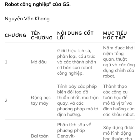
Robot công nghiệp” của GS.
Nguyễn Văn Khang
TÊN
NỘI DUNG CỐT
MỤC TIÊU
CHƯƠNG
CHƯƠNG
LÕI
HỌC TẬP
Nắm được khái
Giới thiệu lịch sử,
niệm tổng
phân loại, cấu trúc
quan, thuật
1
Mở đầu
và các thành phần
ngữ và các ứng
cơ bản của robot
dụng chính của
công nghiệp.
robot.
Trình bày các phép
Thành thạo
biến đổi tọa độ
các công cụ
Động học
thuần nhất, ma trận
toán học để
2
tay máy
quay, và các
mô tả vị trí và
phương pháp mô tả
định hướng của
định hướng.
các khâu robot.
Phân tích sâu về
Xây dựng được
phương pháp
mô hình động
Bài toán
Denavit-
học thuận cho