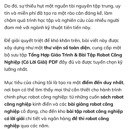
Do đó, sự thiếu hụt một nguồn tài nguyên tập trung, uy
tín và miễn phí đã tạo ra một rào cản đáng kể, làm
chậm quá trình học tập và nghiên cứu của nhiều người
đam mê với ngành kỹ thuật tiên tiến này.
Để giải quyết triệt để khó khăn trên, bài viết này được
xây dựng như một
thư viện số toàn diện
, cung cấp một
bộ sưu tập
Tổng Hợp Giáo Trình & Bài Tập Robot Công
Nghiệp (Có Lời Giải) PDF
đầy đủ và được tuyển chọn kỹ
lưỡng nhất.
Mục tiêu của chúng tôi là tạo ra một
điểm đến duy nhất
,
nơi bạn có thể tìm thấy mọi thứ cần thiết cho hành trình
chinh phục robot công nghiệp: từ những cuốn
sách robot
công nghiệp
kinh điển và các
bài giảng robot công
nghiệp
cô đọng, cho đến kho
bài tập robot công nghiệp
có lời giải
chi tiết và ngân hàng
đề thi robot công
nghiệp
qua các năm.