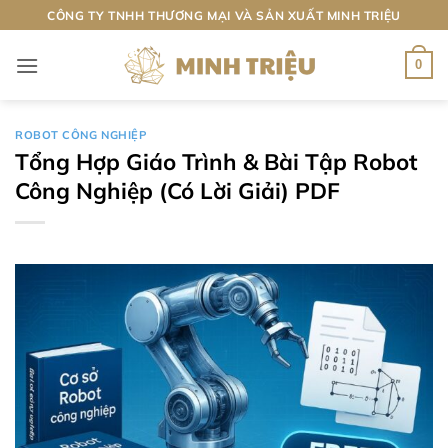
Bỏ
CÔNG TY TNHH THƯƠNG MẠI VÀ SẢN XUẤT MINH TRIỆU
qua
nội
0
dung
ROBOT CÔNG NGHIỆP
Tổng Hợp Giáo Trình & Bài Tập Robot
Công Nghiệp (Có Lời Giải) PDF