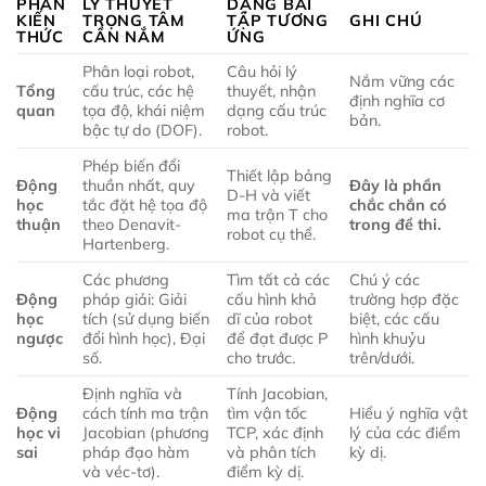
PHẦN
LÝ THUYẾT
DẠNG BÀI
KIẾN
TRỌNG TÂM
TẬP TƯƠNG
GHI CHÚ
THỨC
CẦN NẮM
ỨNG
Phân loại robot,
Câu hỏi lý
Nắm vững các
Tổng
cấu trúc, các hệ
thuyết, nhận
định nghĩa cơ
quan
tọa độ, khái niệm
dạng cấu trúc
bản.
bậc tự do (DOF).
robot.
Phép biến đổi
Thiết lập bảng
Động
thuần nhất, quy
Đây là phần
D-H và viết
học
tắc đặt hệ tọa độ
chắc chắn có
ma trận T cho
thuận
theo Denavit-
trong đề thi.
robot cụ thể.
Hartenberg.
Các phương
Tìm tất cả các
Chú ý các
Động
pháp giải: Giải
cấu hình khả
trường hợp đặc
học
tích (sử dụng biến
dĩ của robot
biệt, các cấu
ngược
đổi hình học), Đại
để đạt được P
hình khuỷu
số.
cho trước.
trên/dưới.
Định nghĩa và
Tính Jacobian,
Động
cách tính ma trận
tìm vận tốc
Hiểu ý nghĩa vật
học vi
Jacobian (phương
TCP, xác định
lý của các điểm
sai
pháp đạo hàm
và phân tích
kỳ dị.
và véc-tơ).
điểm kỳ dị.