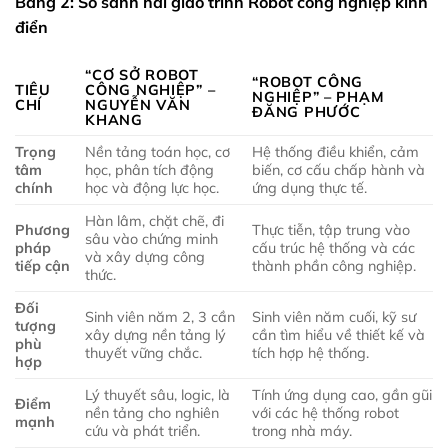
Bảng 2: So sánh hai giáo trình Robot công nghiệp kinh
điển
“CƠ SỞ ROBOT
“ROBOT CÔNG
TIÊU
CÔNG NGHIỆP” –
NGHIỆP” – PHẠM
CHÍ
NGUYỄN VĂN
ĐĂNG PHƯỚC
KHANG
Trọng
Nền tảng toán học, cơ
Hệ thống điều khiển, cảm
tâm
học, phân tích động
biến, cơ cấu chấp hành và
chính
học và động lực học.
ứng dụng thực tế.
Hàn lâm, chặt chẽ, đi
Phương
Thực tiễn, tập trung vào
sâu vào chứng minh
pháp
cấu trúc hệ thống và các
và xây dựng công
tiếp cận
thành phần công nghiệp.
thức.
Đối
Sinh viên năm 2, 3 cần
Sinh viên năm cuối, kỹ sư
tượng
xây dựng nền tảng lý
cần tìm hiểu về thiết kế và
phù
thuyết vững chắc.
tích hợp hệ thống.
hợp
Lý thuyết sâu, logic, là
Tính ứng dụng cao, gần gũi
Điểm
nền tảng cho nghiên
với các hệ thống robot
mạnh
cứu và phát triển.
trong nhà máy.