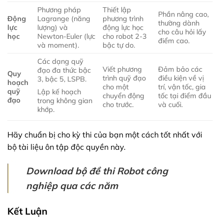
Phương pháp
Thiết lập
Phần nâng cao,
Động
Lagrange (năng
phương trình
thường dành
lực
lượng) và
động lực học
cho câu hỏi lấy
học
Newton-Euler (lực
cho robot 2-3
điểm cao.
và moment).
bậc tự do.
Các dạng quỹ
Viết phương
Đảm bảo các
đạo đa thức bậc
Quy
trình quỹ đạo
điều kiện về vị
3, bậc 5, LSPB.
hoạch
cho một
trí, vận tốc, gia
quỹ
Lập kế hoạch
chuyển động
tốc tại điểm đầu
đạo
trong không gian
cho trước.
và cuối.
khớp.
Hãy chuẩn bị cho kỳ thi của bạn một cách tốt nhất với
bộ tài liệu ôn tập độc quyền này.
Download bộ đề thi Robot công
nghiệp qua các năm
Kết Luận