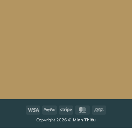
Visa
PayPal
Stripe
MasterCard
Cash
On
Copyright 2026 ©
Minh Thiệu
Delivery