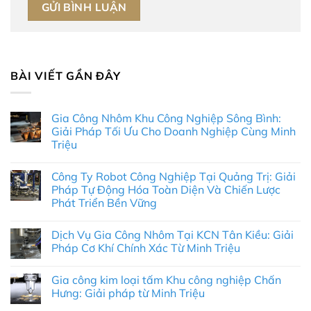
BÀI VIẾT GẦN ĐÂY
Gia Công Nhôm Khu Công Nghiệp Sông Bình:
Giải Pháp Tối Ưu Cho Doanh Nghiệp Cùng Minh
Triệu
Không
có
Công Ty Robot Công Nghiệp Tại Quảng Trị: Giải
bình
luận
Pháp Tự Động Hóa Toàn Diện Và Chiến Lược
ở
Phát Triển Bền Vững
Gia
Công
Không
Nhôm
có
Khu
Dịch Vụ Gia Công Nhôm Tại KCN Tân Kiều: Giải
bình
Công
luận
Pháp Cơ Khí Chính Xác Từ Minh Triệu
Nghiệp
ở
Sông
Công
Không
Bình:
Ty
có
Giải
Gia công kim loại tấm Khu công nghiệp Chấn
Robot
bình
Pháp
Công
luận
Hưng: Giải pháp từ Minh Triệu
Tối
Nghiệp
ở
Ưu
Tại
Dịch
Không