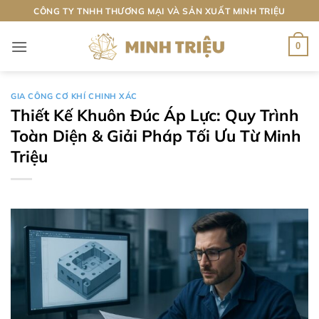
Bỏ
CÔNG TY TNHH THƯƠNG MẠI VÀ SẢN XUẤT MINH TRIỆU
qua
nội
0
dung
GIA CÔNG CƠ KHÍ CHINH XÁC
Thiết Kế Khuôn Đúc Áp Lực: Quy Trình
Toàn Diện & Giải Pháp Tối Ưu Từ Minh
Triệu