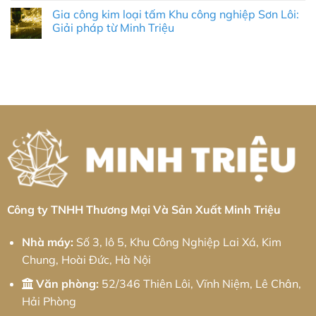
Cho
Quảng
Vụ
có
Doanh
Gia công kim loại tấm Khu công nghiệp Sơn Lôi:
Trị:
Gia
bình
Nghiệp
Giải
Công
luận
Giải pháp từ Minh Triệu
Cùng
Pháp
Nhôm
ở
Minh
Tự
Tại
Gia
Không
Triệu
Động
KCN
công
có
Hóa
Tân
kim
bình
Toàn
Kiều:
loại
luận
Diện
Giải
tấm
ở
Và
Pháp
Khu
Gia
Chiến
Cơ
công
công
Lược
Khí
nghiệp
kim
Phát
Chính
Chấn
loại
Triển
Xác
Hưng:
tấm
Bền
Từ
Giải
Khu
Vững
Minh
pháp
công
Triệu
từ
nghiệp
Minh
Sơn
Triệu
Lôi:
Giải
pháp
từ
Minh
Công ty TNHH Thương Mại Và Sản Xuất Minh Triệu
Triệu
Nhà máy:
Số 3, lô 5, Khu Công Nghiệp Lai Xá, Kim
Chung, Hoài Đức, Hà Nội
Văn phòng:
52/346 Thiên Lôi, Vĩnh Niệm, Lê Chân,
Hải Phòng