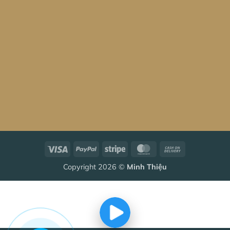
Visa
PayPal
Stripe
MasterCard
Cash
On
Copyright 2026 ©
Minh Thiệu
Delivery