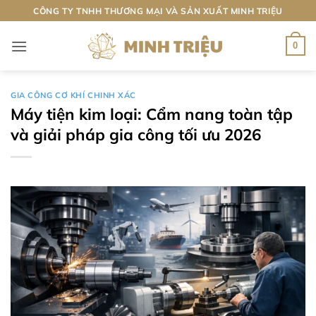
Bỏ
CÔNG TY TNHH THƯƠNG MẠI VÀ SẢN XUẤT MINH TRIỆU
qua
nội
0
dung
GIA CÔNG CƠ KHÍ CHINH XÁC
Máy tiện kim loại: Cẩm nang toàn tập
và giải pháp gia công tối ưu 2026