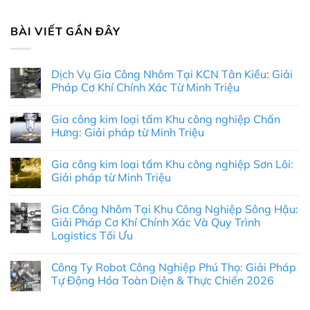
BÀI VIẾT GẦN ĐÂY
Dịch Vụ Gia Công Nhôm Tại KCN Tân Kiều: Giải
Pháp Cơ Khí Chính Xác Từ Minh Triệu
Không
có
Gia công kim loại tấm Khu công nghiệp Chấn
bình
luận
Hưng: Giải pháp từ Minh Triệu
ở
Dịch
Không
Vụ
có
Gia công kim loại tấm Khu công nghiệp Sơn Lôi:
Gia
bình
Công
luận
Giải pháp từ Minh Triệu
Nhôm
ở
Tại
Gia
Không
KCN
công
có
Gia Công Nhôm Tại Khu Công Nghiệp Sông Hậu:
Tân
kim
bình
Kiều:
loại
luận
Giải Pháp Cơ Khí Chính Xác Và Quy Trình
Giải
tấm
ở
Logistics Tối Ưu
Pháp
Khu
Gia
Cơ
công
công
Không
Khí
nghiệp
kim
có
Chính
Chấn
loại
Công Ty Robot Công Nghiệp Phú Thọ: Giải Pháp
bình
Xác
Hưng:
tấm
luận
Tự Động Hóa Toàn Diện & Thực Chiến 2026
Từ
Giải
Khu
ở
Minh
pháp
công
Gia
Không
Triệu
từ
nghiệp
Công
có
Minh
Sơn