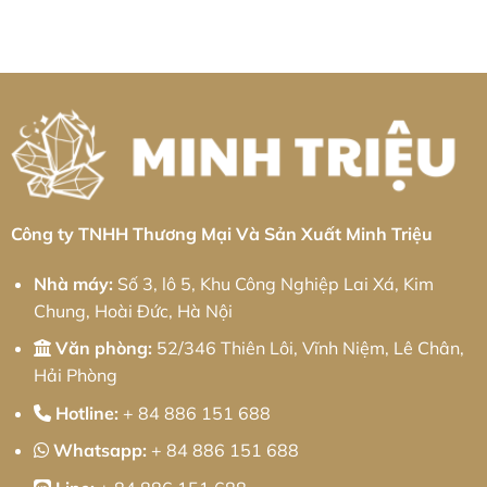
Nhôm
bình
Triệu
Lôi:
Tại
luận
Giải
Khu
ở
pháp
Công
Công
từ
Nghiệp
Ty
Minh
Sông
Robot
Triệu
Hậu:
Công
Giải
Nghiệp
Pháp
Phú
Cơ
Thọ:
Khí
Giải
Chính
Pháp
Xác
Tự
Và
Động
Quy
Hóa
Trình
Toàn
Logistics
Diện
Công ty TNHH Thương Mại Và Sản Xuất Minh Triệu
Tối
&
Ưu
Thực
Chiến
Nhà máy:
Số 3, lô 5, Khu Công Nghiệp Lai Xá, Kim
2026
Chung, Hoài Đức, Hà Nội
Văn phòng:
52/346 Thiên Lôi, Vĩnh Niệm, Lê Chân,
Hải Phòng
Hotline:
+ 84 886 151 688
Whatsapp:
+ 84 886 151 688