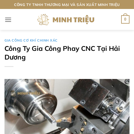
Bỏ
CÔNG TY TNHH THƯƠNG MẠI VÀ SẢN XUẤT MINH TRIỆU
qua
nội
0
dung
GIA CÔNG CƠ KHÍ CHINH XÁC
Công Ty Gia Công Phay CNC Tại Hải
Dương