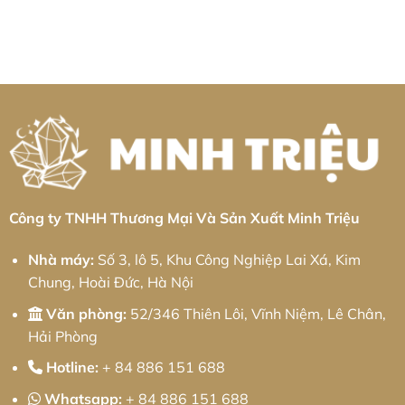
Tại
Dịch
Toàn
Không
Cho
Quảng
Vụ
Diện
có
Doanh
Trị:
Gia
bình
Nghiệp
Giải
Công
luận
Cùng
Pháp
Nhôm
ở
Minh
Tự
Tại
Gia
Triệu
Động
KCN
công
Hóa
Tân
kim
Toàn
Kiều:
loại
Diện
Giải
tấm
Và
Pháp
Khu
Chiến
Cơ
công
Lược
Khí
nghiệp
Phát
Chính
Chấn
Triển
Xác
Hưng:
Bền
Từ
Giải
Vững
Minh
pháp
Triệu
từ
Minh
Công ty TNHH Thương Mại Và Sản Xuất Minh Triệu
Triệu
Nhà máy:
Số 3, lô 5, Khu Công Nghiệp Lai Xá, Kim
Chung, Hoài Đức, Hà Nội
Văn phòng:
52/346 Thiên Lôi, Vĩnh Niệm, Lê Chân,
Hải Phòng
Hotline:
+ 84 886 151 688
Whatsapp:
+ 84 886 151 688