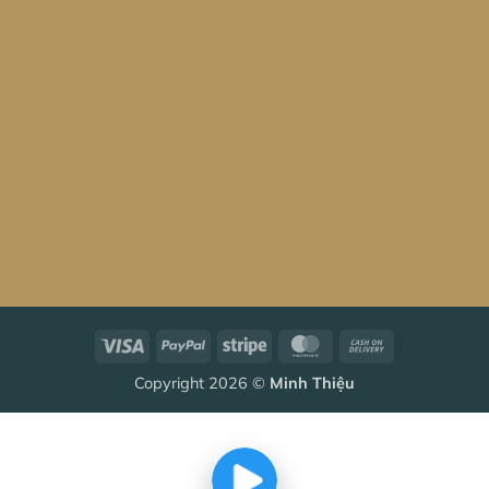
Visa
PayPal
Stripe
MasterCard
Cash
On
Copyright 2026 ©
Minh Thiệu
Delivery