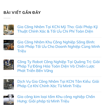
BÀI VIẾT GẦN ĐÂY
Gia Công Nhôm Tại KCN Mỹ Tho: Giải Pháp Kỹ
Thuật Chính Xác & Tối Ưu Chi Phí Toàn Diện
Không
có
Gia Công Nhôm Khu Công Nghiệp Sông Bình:
bình
luận
Giải Pháp Tối Ưu Cho Doanh Nghiệp Cùng Minh
ở
Triệu
Gia
Công
Không
Nhôm
có
Tại
Công Ty Robot Công Nghiệp Tại Quảng Trị: Giải
bình
KCN
luận
Pháp Tự Động Hóa Toàn Diện Và Chiến Lược
Mỹ
ở
Tho:
Phát Triển Bền Vững
Gia
Giải
Công
Pháp
Không
Nhôm
Kỹ
có
Khu
Dịch Vụ Gia Công Nhôm Tại KCN Tân Kiều: Giải
Thuật
bình
Công
Chính
luận
Pháp Cơ Khí Chính Xác Từ Minh Triệu
Nghiệp
ở
Xác
Sông
Công
&
Không
Bình:
Ty
Tối
có
Giải
Gia công kim loại tấm Khu công nghiệp Chấn
Robot
Ưu
bình
Pháp
Công
Chi
luận
Hưng: Giải pháp từ Minh Triệu
Tối
Nghiệp
ở
Phí
Ưu