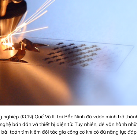
 nghiệp (KCN) Quế Võ III tại Bắc Ninh đã vươn mình trở thàn
ghệ bán dẫn và thiết bị điện tử. Tuy nhiên, để vận hành nh
 bài toán tìm kiếm đối tác gia công cơ khí có đủ năng lực đá