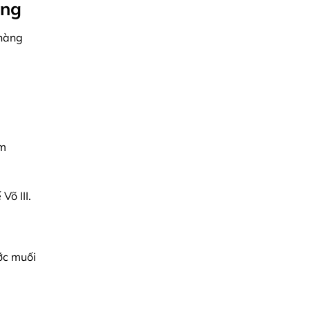
ụng
 hàng
ôm
Võ III.
ớc muối