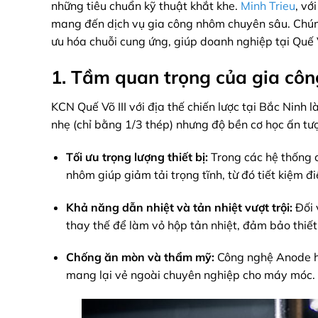
những tiêu chuẩn kỹ thuật khắt khe.
Minh Trieu
, vớ
mang đến dịch vụ gia công nhôm chuyên sâu. Chún
ưu hóa chuỗi cung ứng, giúp doanh nghiệp tại Quế Võ
1. Tầm quan trọng của gia côn
KCN Quế Võ III với địa thế chiến lược tại Bắc Ninh 
nhẹ (chỉ bằng 1/3 thép) nhưng độ bền cơ học ấn tượn
Tối ưu trọng lượng thiết bị:
Trong các hệ thống c
nhôm giúp giảm tải trọng tĩnh, từ đó tiết kiệm
Khả năng dẫn nhiệt và tản nhiệt vượt trội:
Đối 
thay thế để làm vỏ hộp tản nhiệt, đảm bảo thiết
Chống ăn mòn và thẩm mỹ:
Công nghệ Anode hó
mang lại vẻ ngoài chuyên nghiệp cho máy móc.