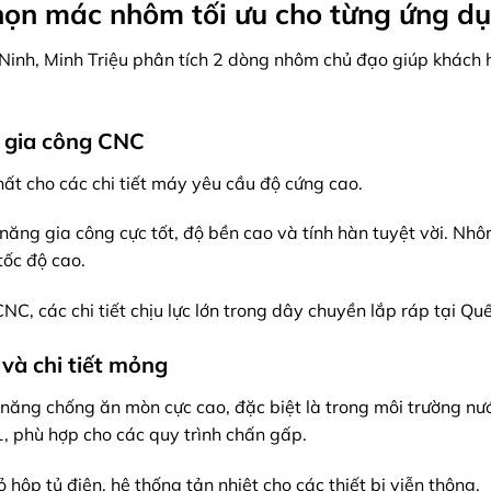
chọn mác nhôm tối ưu cho từng ứng d
c Ninh, Minh Triệu phân tích 2 dòng nhôm chủ đạo giúp khách
 gia công CNC
ất cho các chi tiết máy yêu cầu độ cứng cao.
năng gia công cực tốt, độ bền cao và tính hàn tuyệt vời. Nh
tốc độ cao.
, các chi tiết chịu lực lớn trong dây chuyền lắp ráp tại Quế 
và chi tiết mỏng
 năng chống ăn mòn cực cao, đặc biệt là trong môi trường nư
 phù hợp cho các quy trình chấn gấp.
ộp tủ điện, hệ thống tản nhiệt cho các thiết bị viễn thông.