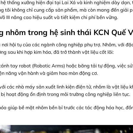
i hệ thống xưởng hiện đại tại Lai Xá và kinh nghiệm dày dạn, 
g tôi không chỉ cung cấp sản phẩm, mà còn mang đến giải p
 III nâng cao hiệu suất và tiết kiệm chi phí bền vững.
g nhôm trong hệ sinh thái KCN Quế Võ
là nơi hội tụ của các ngành công nghiệp phụ trợ. Nhôm, với đặc
g sau khi hợp kim hóa, đã trở thành vật liệu cốt lõi:
ánh tay robot (Robotic Arms) hoặc băng tải tự động, việc s
 điện năng vận hành và giảm hao mòn động cơ.
với các nhà máy sản xuất linh kiện điện tử, nhôm là vật liệu 
 bị hoạt động ổn định trong môi trường công nghiệp liên tục.
a giúp bề mặt nhôm bền bỉ trước các tác động hóa học, đồn