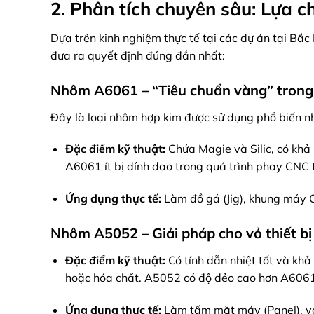
2. Phân tích chuyên sâu: Lựa 
Dựa trên kinh nghiệm thực tế tại các dự án tại Bắ
đưa ra quyết định đúng đắn nhất:
Nhôm A6061 – “Tiêu chuẩn vàng” trong
Đây là loại nhôm hợp kim được sử dụng phổ biến nh
Đặc điểm kỹ thuật:
Chứa Magie và Silic, có khả 
A6061 ít bị dính dao trong quá trình phay CNC 
Ứng dụng thực tế:
Làm đồ gá (Jig), khung máy CNC
Nhôm A5052 – Giải pháp cho vỏ thiết bị 
Đặc điểm kỹ thuật:
Có tính dẫn nhiệt tốt và khả
hoặc hóa chất. A5052 có độ dẻo cao hơn A6061,
Ứng dụng thực tế:
Làm tấm mặt máy (Panel), vỏ h