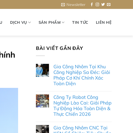
Newsletter
ỆU
DỊCH VỤ
SẢN PHẨM
TIN TỨC
LIÊN HỆ
BÀI VIẾT GẦN ĐÂY
hính
Gia Công Nhôm Tại Khu
Công Nghiệp Sa Đéc: Giải
Pháp Cơ Khí Chính Xác
Toàn Diện
Không
có
Công Ty Robot Công
bình
luận
Nghiệp Lào Cai: Giải Pháp
ở
Tự Động Hóa Toàn Diện &
Gia
Công
Thực Chiến 2026
Nhôm
Tại
Không
Khu
có
Gia Công Nhôm CNC Tại
Công
bình
Nghiệp
luận