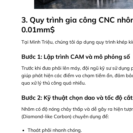
3. Quy trình gia công CNC nhôm
0.01mm$
Tại Minh Triệu, chúng tôi áp dụng quy trình khép 
Bước 1: Lập trình CAM và mô phỏng số
Trước khi đưa phôi lên máy, đội ngũ kỹ sư sử dụng
giúp phát hiện các điểm va chạm tiềm ẩn, đảm bả
qua xử lý thủ công quá nhiều.
Bước 2: Kỹ thuật chọn dao và tốc độ cắt
Nhôm có độ nóng chảy thấp và dễ gây ra hiện tượn
(Diamond-like Carbon) chuyên dụng để:
Thoát phôi nhanh chóng.