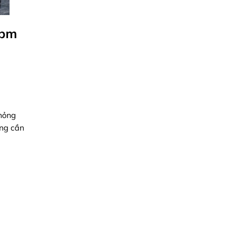
\pm
phỏng
ông cần