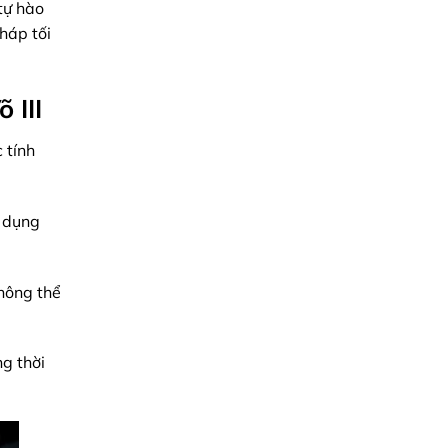
tự hào
pháp
từ
háp tối
Minh
Triệu
 III
 tính
ử dụng
không thể
g thời