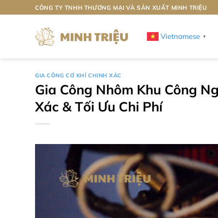
Bỏ
CÔNG TY TNHH THƯƠNG MẠI VÀ SẢN XUẤT MINH TRIỆU
qua
nội
Vietnamese
▼
dung
GIA CÔNG CƠ KHÍ CHINH XÁC
Gia Công Nhôm Khu Công Nghi
Xác & Tối Ưu Chi Phí