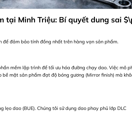
 tại Minh Triệu: Bí quyết dung sai
$
kín để đảm bảo tính đồng nhất trên hàng vạn sản phẩm.
 phần mềm lập trình để tối ưu hóa đường chạy dao. Việc mô 
o bề mặt sản phẩm đạt độ bóng gương (Mirror finish) mà kh
g lẹo dao (BUE). Chúng tôi sử dụng dao phay phủ lớp DLC