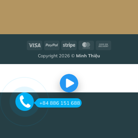
Visa
PayPal
Stripe
MasterCard
Cash
On
Copyright 2026 ©
Minh Thiệu
Delivery
+84 886 151 688