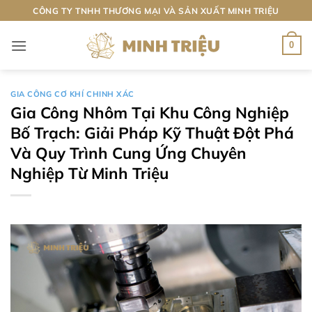
Bỏ
CÔNG TY TNHH THƯƠNG MẠI VÀ SẢN XUẤT MINH TRIỆU
qua
nội
0
dung
GIA CÔNG CƠ KHÍ CHINH XÁC
Gia Công Nhôm Tại Khu Công Nghiệp
Bố Trạch: Giải Pháp Kỹ Thuật Đột Phá
Và Quy Trình Cung Ứng Chuyên
Nghiệp Từ Minh Triệu