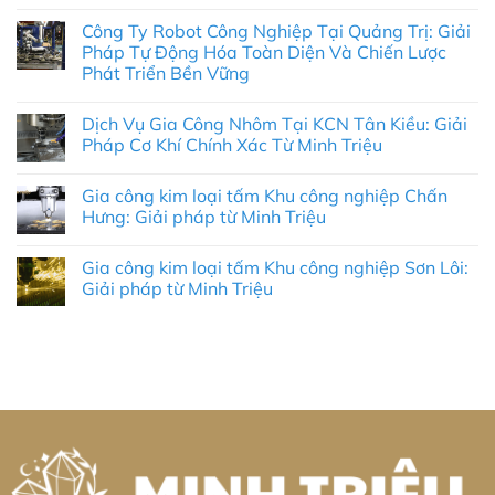
Không
có
Công Ty Robot Công Nghiệp Tại Quảng Trị: Giải
bình
luận
Pháp Tự Động Hóa Toàn Diện Và Chiến Lược
ở
Phát Triển Bền Vững
Gia
Công
Không
Nhôm
có
Khu
Dịch Vụ Gia Công Nhôm Tại KCN Tân Kiều: Giải
bình
Công
luận
Pháp Cơ Khí Chính Xác Từ Minh Triệu
Nghiệp
ở
Sông
Công
Không
Bình:
Ty
có
Giải
Gia công kim loại tấm Khu công nghiệp Chấn
Robot
bình
Pháp
Công
luận
Hưng: Giải pháp từ Minh Triệu
Tối
Nghiệp
ở
Ưu
Tại
Dịch
Không
Cho
Quảng
Vụ
có
Doanh
Gia công kim loại tấm Khu công nghiệp Sơn Lôi:
Trị:
Gia
bình
Nghiệp
Giải
Công
luận
Giải pháp từ Minh Triệu
Cùng
Pháp
Nhôm
ở
Minh
Tự
Tại
Gia
Không
Triệu
Động
KCN
công
có
Hóa
Tân
kim
bình
Toàn
Kiều:
loại
luận
Diện
Giải
tấm
ở
Và
Pháp
Khu
Gia
Chiến
Cơ
công
công
Lược
Khí
nghiệp
kim
Phát
Chính
Chấn
loại
Triển
Xác
Hưng:
tấm
Bền
Từ
Giải
Khu
Vững
Minh
pháp
công
Triệu
từ
nghiệp