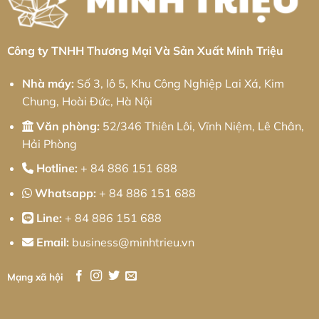
Minh
Sơn
Triệu
Lôi:
Giải
pháp
từ
Minh
Công ty TNHH Thương Mại Và Sản Xuất Minh Triệu
Triệu
Nhà máy:
Số 3, lô 5, Khu Công Nghiệp Lai Xá, Kim
Chung, Hoài Đức, Hà Nội
Văn phòng:
52/346 Thiên Lôi, Vĩnh Niệm, Lê Chân,
Hải Phòng
Hotline:
+ 84 886 151 688
Whatsapp:
+ 84 886 151 688
Line:
+ 84 886 151 688
Email:
business@minhtrieu.vn
Mạng xã hội