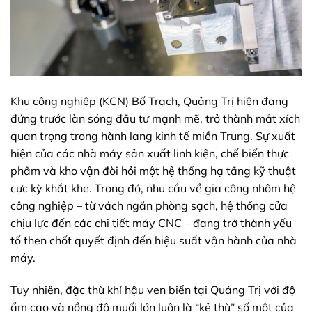
Khu công nghiệp (KCN) Bố Trạch, Quảng Trị hiện đang
đứng trước làn sóng đầu tư mạnh mẽ, trở thành mắt xích
quan trọng trong hành lang kinh tế miền Trung. Sự xuất
hiện của các nhà máy sản xuất linh kiện, chế biến thực
phẩm và kho vận đòi hỏi một hệ thống hạ tầng kỹ thuật
cực kỳ khắt khe. Trong đó, nhu cầu về gia công nhôm hệ
công nghiệp – từ vách ngăn phòng sạch, hệ thống cửa
chịu lực đến các chi tiết máy CNC – đang trở thành yếu
tố then chốt quyết định đến hiệu suất vận hành của nhà
máy.
Tuy nhiên, đặc thù khí hậu ven biển tại Quảng Trị với độ
ẩm cao và nồng độ muối lớn luôn là “kẻ thù” số một của