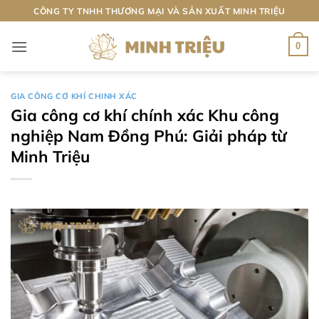
Bỏ
CÔNG TY TNHH THƯƠNG MẠI VÀ SẢN XUẤT MINH TRIỆU
qua
nội
0
dung
GIA CÔNG CƠ KHÍ CHINH XÁC
Gia công cơ khí chính xác Khu công
nghiệp Nam Đồng Phú: Giải pháp từ
Minh Triệu