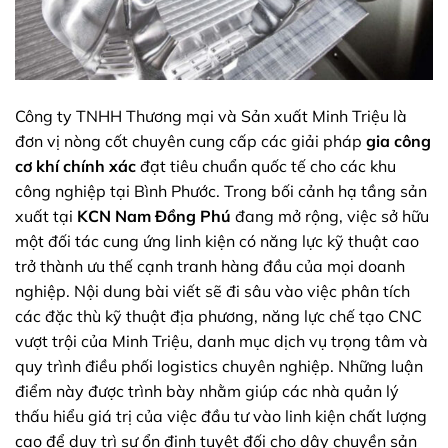
Công ty TNHH Thương mại và Sản xuất Minh Triệu là
đơn vị nòng cốt chuyên cung cấp các giải pháp
gia công
cơ khí chính xác
đạt tiêu chuẩn quốc tế cho các khu
công nghiệp tại Bình Phước. Trong bối cảnh hạ tầng sản
xuất tại
KCN Nam Đồng Phú
đang mở rộng, việc sở hữu
một đối tác cung ứng linh kiện có năng lực kỹ thuật cao
trở thành ưu thế cạnh tranh hàng đầu của mọi doanh
nghiệp. Nội dung bài viết sẽ đi sâu vào việc phân tích
các đặc thù kỹ thuật địa phương, năng lực chế tạo CNC
vượt trội của Minh Triệu, danh mục dịch vụ trọng tâm và
quy trình điều phối logistics chuyên nghiệp. Những luận
điểm này được trình bày nhằm giúp các nhà quản lý
thấu hiểu giá trị của việc đầu tư vào linh kiện chất lượng
cao để duy trì sự ổn định tuyệt đối cho dây chuyền sản