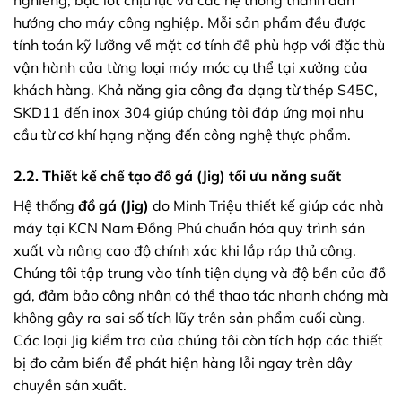
nghiêng, bạc lót chịu lực và các hệ thống thanh dẫn
hướng cho máy công nghiệp. Mỗi sản phẩm đều được
tính toán kỹ lưỡng về mặt cơ tính để phù hợp với đặc thù
vận hành của từng loại máy móc cụ thể tại xưởng của
khách hàng. Khả năng gia công đa dạng từ thép S45C,
SKD11 đến inox 304 giúp chúng tôi đáp ứng mọi nhu
cầu từ cơ khí hạng nặng đến công nghệ thực phẩm.
2.2. Thiết kế chế tạo đồ gá (Jig) tối ưu năng suất
Hệ thống
đồ gá (Jig)
do Minh Triệu thiết kế giúp các nhà
máy tại KCN Nam Đồng Phú chuẩn hóa quy trình sản
xuất và nâng cao độ chính xác khi lắp ráp thủ công.
Chúng tôi tập trung vào tính tiện dụng và độ bền của đồ
gá, đảm bảo công nhân có thể thao tác nhanh chóng mà
không gây ra sai số tích lũy trên sản phẩm cuối cùng.
Các loại Jig kiểm tra của chúng tôi còn tích hợp các thiết
bị đo cảm biến để phát hiện hàng lỗi ngay trên dây
chuyền sản xuất.