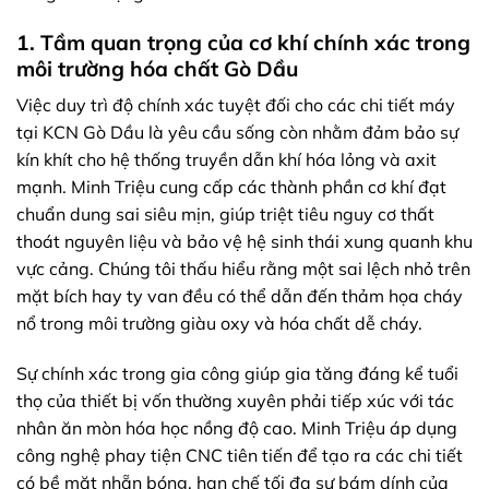
1. Tầm quan trọng của cơ khí chính xác trong
môi trường hóa chất Gò Dầu
Việc duy trì độ chính xác tuyệt đối cho các chi tiết máy
tại KCN Gò Dầu là yêu cầu sống còn nhằm đảm bảo sự
kín khít cho hệ thống truyền dẫn khí hóa lỏng và axit
mạnh. Minh Triệu cung cấp các thành phần cơ khí đạt
chuẩn dung sai siêu mịn, giúp triệt tiêu nguy cơ thất
thoát nguyên liệu và bảo vệ hệ sinh thái xung quanh khu
vực cảng. Chúng tôi thấu hiểu rằng một sai lệch nhỏ trên
mặt bích hay ty van đều có thể dẫn đến thảm họa cháy
nổ trong môi trường giàu oxy và hóa chất dễ cháy.
Sự chính xác trong gia công giúp gia tăng đáng kể tuổi
thọ của thiết bị vốn thường xuyên phải tiếp xúc với tác
nhân ăn mòn hóa học nồng độ cao. Minh Triệu áp dụng
công nghệ phay tiện CNC tiên tiến để tạo ra các chi tiết
có bề mặt nhẵn bóng, hạn chế tối đa sự bám dính của