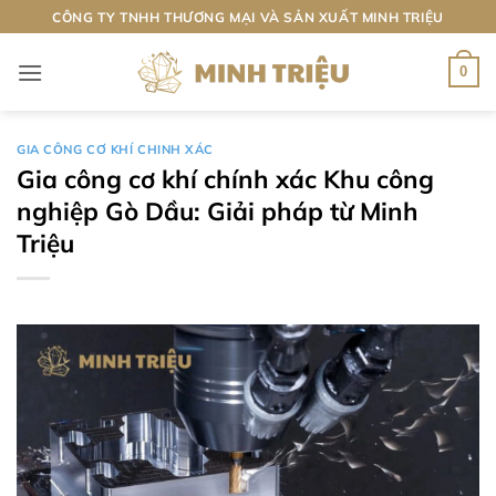
Bỏ
CÔNG TY TNHH THƯƠNG MẠI VÀ SẢN XUẤT MINH TRIỆU
qua
nội
0
dung
GIA CÔNG CƠ KHÍ CHINH XÁC
Gia công cơ khí chính xác Khu công
nghiệp Gò Dầu: Giải pháp từ Minh
Triệu