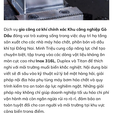
Dịch vụ
gia công cơ khí chính xác Khu công nghiệp Gò
Dầu
đóng vai trò xương sống trong việc duy trì hạ tầng
sản xuất cho các nhà máy hóa chất, phân bón và dầu
khí tại Đồng Nai. Minh Triệu cung cấp năng lực chế tạo
chuyên biệt, tập trung vào các dòng vật liệu kháng ăn
mòn cực cao như
Inox 316L
, Duplex và Titan để thích
nghi với môi trường muối biển khắc nghiệt. Nội dung bài
viết sẽ đi sâu vào kỹ thuật xử lý bề mặt hàng hải, giải
pháp nội địa hóa phụ tùng máy bơm hóa chất và quy
trình kiểm tra an toàn áp lực nghiêm ngặt. Những giải
pháp này không chỉ giúp doanh nghiệp tối ưu hóa chi phí
vận hành mà còn ngăn ngừa rủi ro rò rỉ, đảm bảo an
toàn tuyệt đối cho con người và môi trường tại khu vực
cảng biển trọng điểm.