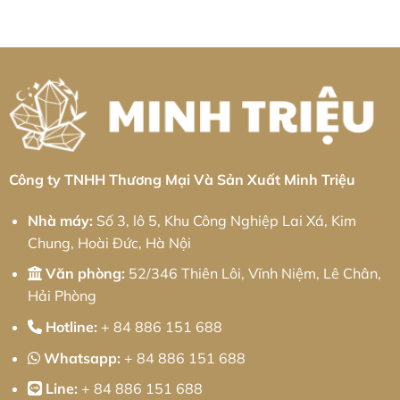
Khí
Kim
loại
luận
Chính
Hoa:
tấm
ở
Xác
Giải
Khu
Gia
Từ
pháp
công
Công
Minh
từ
nghiệp
Nhôm
Triệu
Minh
Bá
Tại
Triệu
Thiện
Khu
II:
Công
Giải
Nghiệp
pháp
Sa
từ
Đéc:
Minh
Giải
Triệu
Pháp
Cơ
Khí
Chính
Công ty TNHH Thương Mại Và Sản Xuất Minh Triệu
Xác
Toàn
Diện
Nhà máy:
Số 3, lô 5, Khu Công Nghiệp Lai Xá, Kim
Chung, Hoài Đức, Hà Nội
Văn phòng:
52/346 Thiên Lôi, Vĩnh Niệm, Lê Chân,
Hải Phòng
Hotline:
+ 84 886 151 688
Whatsapp:
+ 84 886 151 688
Line:
+ 84 886 151 688