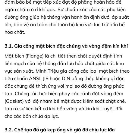
đảm bảo bề mặt tiếp xúc đạt độ phẳng hoàn hảo để
ngăn chặn rò rỉ khí gas. Sự chuẩn xác của các phụ kiện
đường ống giúp hệ thống vận hành ổn định dưới áp suất
lớn, bảo vệ an toàn cho toàn bộ khu vực lưu trữ bồn bể
hóa chất.
3.1. Gia công mặt bích đặc chủng và vòng đệm kín khí
Mặt bích (Flange) là chi tiết then chốt quyết định tính
liền mạch của hệ thống dẫn lưu hóa chất giữa các khu
vực sản xuất. Minh Triệu gia công các loại mặt bích theo
tiêu chuẩn ANSI, JIS hoặc DIN bằng thép không gỉ đặc
đặc chủng để thích ứng với mọi sơ đồ đường ống phức
tạp. Chúng tôi thực hiện phay các rãnh đặt vòng đệm
(Gasket) với độ nhám bề mặt được kiểm soát chặt chẽ,
tạo ra sự liên kết cơ khí bền vững và kín khít tuyệt đối
cho các bồn chứa áp lực.
3.2. Chế tạo đồ gá kẹp ống và giá đỡ chịu lực lớn