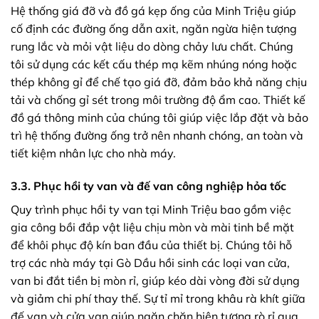
Hệ thống giá đỡ và đồ gá kẹp ống của Minh Triệu giúp
cố định các đường ống dẫn axit, ngăn ngừa hiện tượng
rung lắc và mỏi vật liệu do dòng chảy lưu chất. Chúng
tôi sử dụng các kết cấu thép mạ kẽm nhúng nóng hoặc
thép không gỉ để chế tạo giá đỡ, đảm bảo khả năng chịu
tải và chống gỉ sét trong môi trường độ ẩm cao. Thiết kế
đồ gá thông minh của chúng tôi giúp việc lắp đặt và bảo
trì hệ thống đường ống trở nên nhanh chóng, an toàn và
tiết kiệm nhân lực cho nhà máy.
3.3. Phục hồi ty van và đế van công nghiệp hỏa tốc
Quy trình phục hồi ty van tại Minh Triệu bao gồm việc
gia công bồi đắp vật liệu chịu mòn và mài tinh bề mặt
để khôi phục độ kín ban đầu của thiết bị. Chúng tôi hỗ
trợ các nhà máy tại Gò Dầu hồi sinh các loại van cửa,
van bi đắt tiền bị mòn rỉ, giúp kéo dài vòng đời sử dụng
và giảm chi phí thay thế. Sự tỉ mỉ trong khâu rà khít giữa
đế van và cửa van giúp ngăn chặn hiện tượng rò rỉ qua