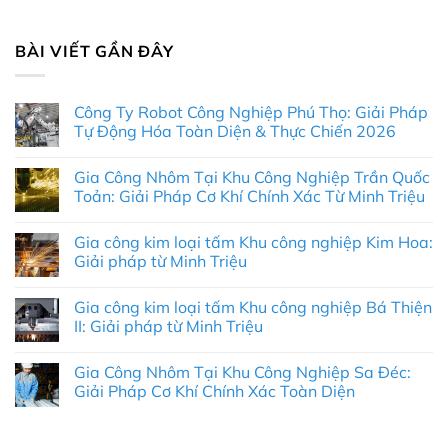
BÀI VIẾT GẦN ĐÂY
Công Ty Robot Công Nghiệp Phú Thọ: Giải Pháp
Tự Động Hóa Toàn Diện & Thực Chiến 2026
Không
có
Gia Công Nhôm Tại Khu Công Nghiệp Trần Quốc
bình
luận
Toản: Giải Pháp Cơ Khí Chính Xác Từ Minh Triệu
ở
Công
Không
Ty
có
Gia công kim loại tấm Khu công nghiệp Kim Hoa:
Robot
bình
Công
luận
Giải pháp từ Minh Triệu
Nghiệp
ở
Phú
Gia
Không
Thọ:
Công
có
Gia công kim loại tấm Khu công nghiệp Bá Thiện
Giải
Nhôm
bình
Pháp
Tại
luận
II: Giải pháp từ Minh Triệu
Tự
Khu
ở
Động
Công
Gia
Không
Hóa
Nghiệp
công
có
Gia Công Nhôm Tại Khu Công Nghiệp Sa Đéc:
Toàn
Trần
kim
bình
Diện
Quốc
loại
luận
Giải Pháp Cơ Khí Chính Xác Toàn Diện
&
Toản:
tấm
ở
Thực
Giải
Khu
Gia
Không
Chiến
Pháp
công
công
có
2026
Cơ
nghiệp
kim
bình