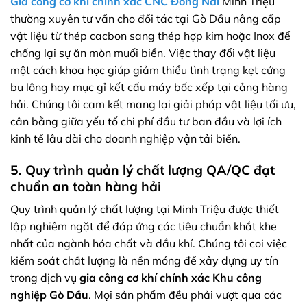
Gia công cơ khí chính xác CNC Đồng Nai
Minh Triệu
thường xuyên tư vấn cho đối tác tại Gò Dầu nâng cấp
vật liệu từ thép cacbon sang thép hợp kim hoặc Inox để
chống lại sự ăn mòn muối biển. Việc thay đổi vật liệu
một cách khoa học giúp giảm thiểu tình trạng kẹt cứng
bu lông hay mục gỉ kết cấu máy bốc xếp tại cảng hàng
hải. Chúng tôi cam kết mang lại giải pháp vật liệu tối ưu,
cân bằng giữa yếu tố chi phí đầu tư ban đầu và lợi ích
kinh tế lâu dài cho doanh nghiệp vận tải biển.
5. Quy trình quản lý chất lượng QA/QC đạt
chuẩn an toàn hàng hải
Quy trình quản lý chất lượng tại Minh Triệu được thiết
lập nghiêm ngặt để đáp ứng các tiêu chuẩn khắt khe
nhất của ngành hóa chất và dầu khí. Chúng tôi coi việc
kiểm soát chất lượng là nền móng để xây dựng uy tín
trong dịch vụ
gia công cơ khí chính xác Khu công
nghiệp Gò Dầu
. Mọi sản phẩm đều phải vượt qua các