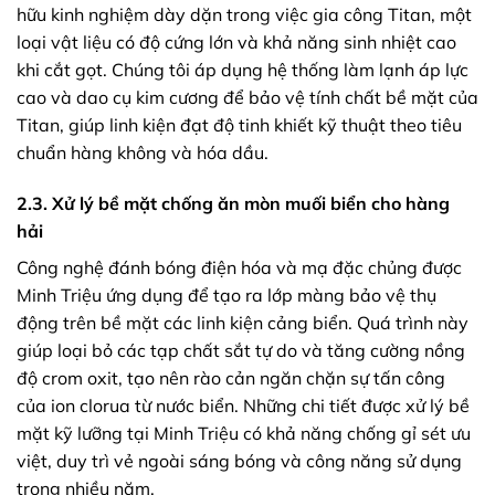
hữu kinh nghiệm dày dặn trong việc gia công Titan, một
loại vật liệu có độ cứng lớn và khả năng sinh nhiệt cao
khi cắt gọt. Chúng tôi áp dụng hệ thống làm lạnh áp lực
cao và dao cụ kim cương để bảo vệ tính chất bề mặt của
Titan, giúp linh kiện đạt độ tinh khiết kỹ thuật theo tiêu
chuẩn hàng không và hóa dầu.
2.3. Xử lý bề mặt chống ăn mòn muối biển cho hàng
hải
Công nghệ đánh bóng điện hóa và mạ đặc chủng được
Minh Triệu ứng dụng để tạo ra lớp màng bảo vệ thụ
động trên bề mặt các linh kiện cảng biển. Quá trình này
giúp loại bỏ các tạp chất sắt tự do và tăng cường nồng
độ crom oxit, tạo nên rào cản ngăn chặn sự tấn công
của ion clorua từ nước biển. Những chi tiết được xử lý bề
mặt kỹ lưỡng tại Minh Triệu có khả năng chống gỉ sét ưu
việt, duy trì vẻ ngoài sáng bóng và công năng sử dụng
trong nhiều năm.