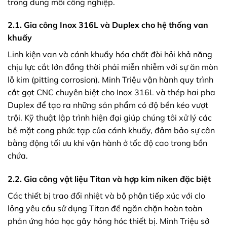
trong dung môi công nghiệp.
2.1. Gia công Inox 316L và Duplex cho hệ thống van
khuấy
Linh kiện van và cánh khuấy hóa chất đòi hỏi khả năng
chịu lực cắt lớn đồng thời phải miễn nhiễm với sự ăn mòn
lỗ kim (pitting corrosion). Minh Triệu vận hành quy trình
cắt gọt CNC chuyên biệt cho Inox 316L và thép hai pha
Duplex để tạo ra những sản phẩm có độ bền kéo vượt
trội. Kỹ thuật lập trình hiện đại giúp chúng tôi xử lý các
bề mặt cong phức tạp của cánh khuấy, đảm bảo sự cân
bằng động tối ưu khi vận hành ở tốc độ cao trong bồn
chứa.
2.2. Gia công vật liệu Titan và hợp kim niken đặc biệt
Các thiết bị trao đổi nhiệt và bộ phận tiếp xúc với clo
lỏng yêu cầu sử dụng Titan để ngăn chặn hoàn toàn
phản ứng hóa học gây hỏng hóc thiết bị. Minh Triệu sở