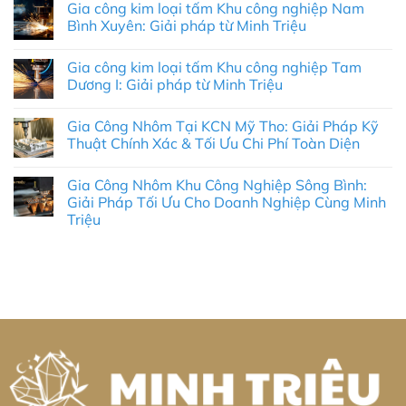
Gia công kim loại tấm Khu công nghiệp Nam
bình
luận
Bình Xuyên: Giải pháp từ Minh Triệu
ở
Gia
Không
Công
có
Gia công kim loại tấm Khu công nghiệp Tam
Nhôm
bình
Tại
luận
Dương I: Giải pháp từ Minh Triệu
Khu
ở
Công
Gia
Không
Nghiệp
công
có
Gia Công Nhôm Tại KCN Mỹ Tho: Giải Pháp Kỹ
Tân
kim
bình
Hương:
loại
luận
Thuật Chính Xác & Tối Ưu Chi Phí Toàn Diện
Cẩm
tấm
ở
Nang
Khu
Gia
Không
Từ
công
công
có
Gia Công Nhôm Khu Công Nghiệp Sông Bình:
A-
nghiệp
kim
bình
Z
Nam
loại
luận
Giải Pháp Tối Ưu Cho Doanh Nghiệp Cùng Minh
Và
Bình
tấm
ở
Triệu
Giải
Xuyên:
Khu
Gia
Pháp
Giải
công
Công
Không
Tối
pháp
nghiệp
Nhôm
có
Ưu
từ
Tam
Tại
bình
Cho
Minh
Dương
KCN
luận
Doanh
Triệu
I:
Mỹ
ở
Nghiệp
Giải
Tho:
Gia
pháp
Giải
Công
từ
Pháp
Nhôm
Minh
Kỹ
Khu
Triệu
Thuật
Công
Chính
Nghiệp
Xác
Sông
&
Bình:
Tối
Giải
Ưu
Pháp