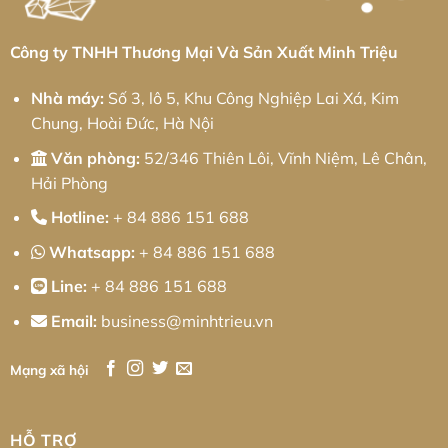
Chi
Tối
Phí
Ưu
Toàn
Cho
Diện
Doanh
Công ty TNHH Thương Mại Và Sản Xuất Minh Triệu
Nghiệp
Cùng
Minh
Nhà máy:
Số 3, lô 5, Khu Công Nghiệp Lai Xá, Kim
Triệu
Chung, Hoài Đức, Hà Nội
Văn phòng:
52/346 Thiên Lôi, Vĩnh Niệm, Lê Chân,
Hải Phòng
Hotline:
+ 84 886 151 688
Whatsapp:
+ 84 886 151 688
Line:
+ 84 886 151 688
Email:
business@minhtrieu.vn
Mạng xã hội
HỖ TRỢ