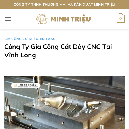
Bỏ
CÔNG TY TNHH THƯƠNG MẠI VÀ SẢN XUẤT MINH TRIỆU
qua
nội
0
dung
GIA CÔNG CƠ KHÍ CHINH XÁC
Công Ty Gia Công Cắt Dây CNC Tại
Vĩnh Long