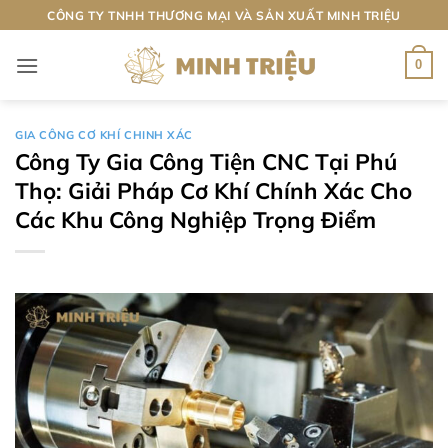
Bỏ
CÔNG TY TNHH THƯƠNG MẠI VÀ SẢN XUẤT MINH TRIỆU
qua
nội
0
dung
GIA CÔNG CƠ KHÍ CHINH XÁC
Công Ty Gia Công Tiện CNC Tại Phú
Thọ: Giải Pháp Cơ Khí Chính Xác Cho
Các Khu Công Nghiệp Trọng Điểm