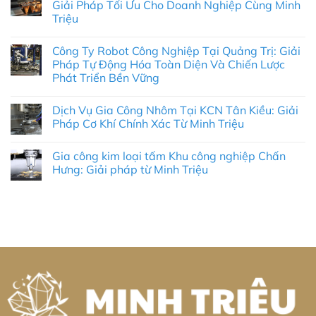
luận
Giải Pháp Tối Ưu Cho Doanh Nghiệp Cùng Minh
ở
Triệu
Gia
Công
Không
Nhôm
có
Tại
Công Ty Robot Công Nghiệp Tại Quảng Trị: Giải
bình
KCN
luận
Pháp Tự Động Hóa Toàn Diện Và Chiến Lược
Mỹ
ở
Tho:
Phát Triển Bền Vững
Gia
Giải
Công
Pháp
Không
Nhôm
Kỹ
có
Khu
Dịch Vụ Gia Công Nhôm Tại KCN Tân Kiều: Giải
Thuật
bình
Công
Chính
luận
Pháp Cơ Khí Chính Xác Từ Minh Triệu
Nghiệp
ở
Xác
Sông
Công
&
Không
Bình:
Ty
Tối
có
Giải
Gia công kim loại tấm Khu công nghiệp Chấn
Robot
Ưu
bình
Pháp
Công
Chi
luận
Hưng: Giải pháp từ Minh Triệu
Tối
Nghiệp
ở
Phí
Ưu
Tại
Dịch
Toàn
Không
Cho
Quảng
Vụ
Diện
có
Doanh
Trị:
Gia
bình
Nghiệp
Giải
Công
luận
Cùng
Pháp
Nhôm
ở
Minh
Tự
Tại
Gia
Triệu
Động
KCN
công
Hóa
Tân
kim
Toàn
Kiều:
loại
Diện
Giải
tấm
Và
Pháp
Khu
Chiến
Cơ
công
Lược
Khí
nghiệp
Phát
Chính
Chấn
Triển
Xác
Hưng: