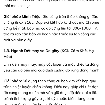
mài mòn cơ học.
Giải pháp Minh Triệu:
Gia công trên thép không gỉ đặc
chủng (Inox 316L, Duplex) kết hợp kỹ thuật mạ Chrome
cứng bề mặt. Lớp mạ có độ cứng lên tới 800–1000 HV,
tạo ra rào cản bảo vệ hoàn hảo trước sự tấn công của
axit và bùn giấy.
1.3. Ngành Dệt may và Da giày (KCN Cẩm Khê, Hạ
Hòa)
Linh kiện máy may, máy cắt laser và máy thêu tự động
yêu cầu độ bền mỏi cao dưới cường độ rung động mạnh.
Giải pháp:
Sử dụng thép công cụ hợp kim kết hợp quy
trình nhiệt luyện chân không. Điều này giúp chi tiết đạt
độ cứng mong muốn mà vẫn giữ được độ dẻo dai ở lõi,
tránh tình trạng gãy trục khuỷu hoặc biến dạng cam
trong quá trình vận hành tốc độ cao.