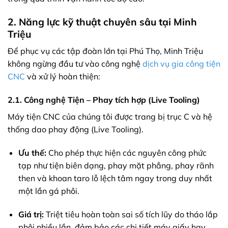
2. Năng lực kỹ thuật chuyên sâu tại Minh
Triệu
Để phục vụ các tập đoàn lớn tại Phú Thọ, Minh Triệu
không ngừng đầu tư vào công nghệ
dịch vụ gia công tiện
CNC
và xử lý hoàn thiện:
2.1. Công nghệ Tiện – Phay tích hợp (Live Tooling)
Máy tiện CNC của chúng tôi được trang bị trục C và hệ
thống dao phay động (Live Tooling).
Ưu thế:
Cho phép thực hiện các nguyên công phức
tạp như tiện biên dạng, phay mặt phẳng, phay rãnh
then và khoan taro lỗ lệch tâm ngay trong duy nhất
một lần gá phôi.
Giá trị:
Triệt tiêu hoàn toàn sai số tích lũy do tháo lắp
phôi nhiều lần, đảm bảo các chi tiết máy giấy hay