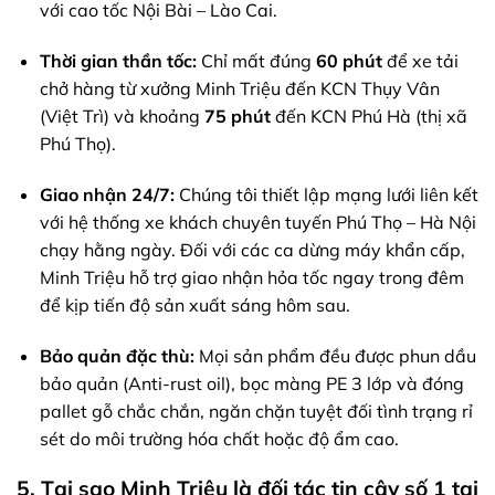
với cao tốc Nội Bài – Lào Cai.
Thời gian thần tốc:
Chỉ mất đúng
60 phút
để xe tải
chở hàng từ xưởng Minh Triệu đến KCN Thụy Vân
(Việt Trì) và khoảng
75 phút
đến KCN Phú Hà (thị xã
Phú Thọ).
Giao nhận 24/7:
Chúng tôi thiết lập mạng lưới liên kết
với hệ thống xe khách chuyên tuyến Phú Thọ – Hà Nội
chạy hằng ngày. Đối với các ca dừng máy khẩn cấp,
Minh Triệu hỗ trợ giao nhận hỏa tốc ngay trong đêm
để kịp tiến độ sản xuất sáng hôm sau.
Bảo quản đặc thù:
Mọi sản phẩm đều được phun dầu
bảo quản (Anti-rust oil), bọc màng PE 3 lớp và đóng
pallet gỗ chắc chắn, ngăn chặn tuyệt đối tình trạng rỉ
sét do môi trường hóa chất hoặc độ ẩm cao.
5. Tại sao Minh Triệu là đối tác tin cậy số 1 tại