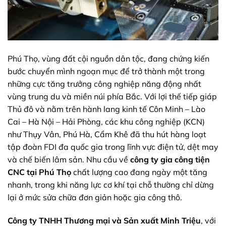
Phú Thọ, vùng đất cội nguồn dân tộc, đang chứng kiến
bước chuyển mình ngoạn mục để trở thành một trong
những cực tăng trưởng công nghiệp năng động nhất
vùng trung du và miền núi phía Bắc. Với lợi thế tiếp giáp
Thủ đô và nằm trên hành lang kinh tế Côn Minh – Lào
Cai – Hà Nội – Hải Phòng, các khu công nghiệp (KCN)
như Thụy Vân, Phú Hà, Cẩm Khê đã thu hút hàng loạt
tập đoàn FDI đa quốc gia trong lĩnh vực điện tử, dệt may
và chế biến lâm sản. Nhu cầu về
công ty
gia công tiện
CNC tại Phú Thọ
chất lượng cao đang ngày một tăng
nhanh, trong khi năng lực cơ khí tại chỗ thường chỉ dừng
lại ở mức sửa chữa đơn giản hoặc gia công thô.
Công ty TNHH Thương mại và Sản xuất Minh Triệu
, với