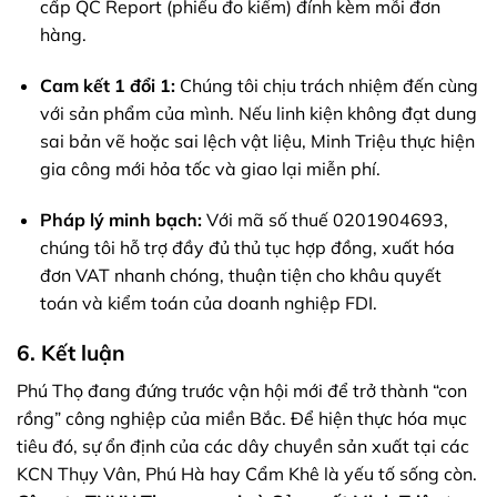
cấp QC Report (phiếu đo kiểm) đính kèm mỗi đơn
hàng.
Cam kết 1 đổi 1:
Chúng tôi chịu trách nhiệm đến cùng
với sản phẩm của mình. Nếu linh kiện không đạt dung
sai bản vẽ hoặc sai lệch vật liệu, Minh Triệu thực hiện
gia công mới hỏa tốc và giao lại miễn phí.
Pháp lý minh bạch:
Với mã số thuế 0201904693,
chúng tôi hỗ trợ đầy đủ thủ tục hợp đồng, xuất hóa
đơn VAT nhanh chóng, thuận tiện cho khâu quyết
toán và kiểm toán của doanh nghiệp FDI.
6. Kết luận
Phú Thọ đang đứng trước vận hội mới để trở thành “con
rồng” công nghiệp của miền Bắc. Để hiện thực hóa mục
tiêu đó, sự ổn định của các dây chuyền sản xuất tại các
KCN Thụy Vân, Phú Hà hay Cẩm Khê là yếu tố sống còn.