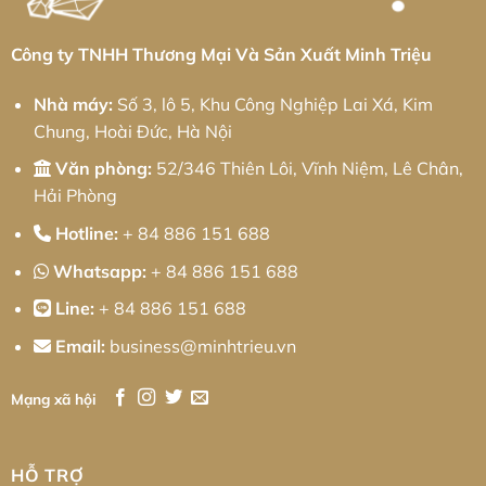
Bền
Từ
Giải
Vững
Minh
pháp
Triệu
từ
Minh
Công ty TNHH Thương Mại Và Sản Xuất Minh Triệu
Triệu
Nhà máy:
Số 3, lô 5, Khu Công Nghiệp Lai Xá, Kim
Chung, Hoài Đức, Hà Nội
Văn phòng:
52/346 Thiên Lôi, Vĩnh Niệm, Lê Chân,
Hải Phòng
Hotline:
+ 84 886 151 688
Whatsapp:
+ 84 886 151 688
Line:
+ 84 886 151 688
Email:
business@minhtrieu.vn
Mạng xã hội
HỖ TRỢ