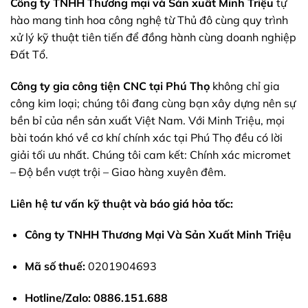
Công ty TNHH Thương mại và Sản xuất Minh Triệu
tự
hào mang tinh hoa công nghệ từ Thủ đô cùng quy trình
xử lý kỹ thuật tiên tiến để đồng hành cùng doanh nghiệp
Đất Tổ.
Công ty
gia công tiện CNC tại Phú Thọ
không chỉ gia
công kim loại; chúng tôi đang cùng bạn xây dựng nên sự
bền bỉ của nền sản xuất Việt Nam. Với Minh Triệu, mọi
bài toán khó về cơ khí chính xác tại Phú Thọ đều có lời
giải tối ưu nhất. Chúng tôi cam kết: Chính xác micromet
– Độ bền vượt trội – Giao hàng xuyên đêm.
Liên hệ tư vấn kỹ thuật và báo giá hỏa tốc:
Công ty TNHH Thương Mại Và Sản Xuất Minh Triệu
Mã số thuế:
0201904693
Hotline/Zalo:
0886.151.688