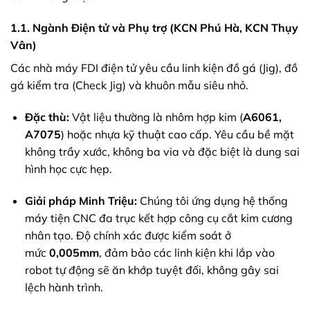
1.1. Ngành Điện tử và Phụ trợ (KCN Phú Hà, KCN Thụy
Vân)
Các nhà máy FDI điện tử yêu cầu linh kiện đồ gá (Jig), đồ
gá kiểm tra (Check Jig) và khuôn mẫu siêu nhỏ.
Đặc thù:
Vật liệu thường là nhôm hợp kim (
A6061,
A7075
) hoặc nhựa kỹ thuật cao cấp. Yêu cầu bề mặt
không trầy xước, không ba via và đặc biệt là dung sai
hình học cực hẹp.
Giải pháp Minh Triệu:
Chúng tôi ứng dụng hệ thống
máy tiện CNC đa trục kết hợp công cụ cắt kim cương
nhân tạo. Độ chính xác được kiểm soát ở
mức
0,005
mm
, đảm bảo các linh kiện khi lắp vào
robot tự động sẽ ăn khớp tuyệt đối, không gây sai
lệch hành trình.