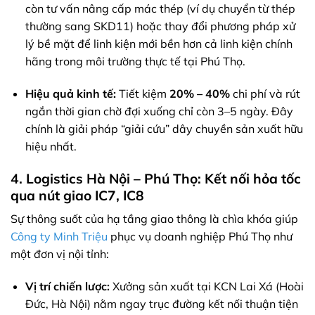
còn tư vấn nâng cấp mác thép (ví dụ chuyển từ thép
thường sang SKD11) hoặc thay đổi phương pháp xử
lý bề mặt để linh kiện mới bền hơn cả linh kiện chính
hãng trong môi trường thực tế tại Phú Thọ.
Hiệu quả kinh tế:
Tiết kiệm
20% – 40%
chi phí và rút
ngắn thời gian chờ đợi xuống chỉ còn 3–5 ngày. Đây
chính là giải pháp “giải cứu” dây chuyền sản xuất hữu
hiệu nhất.
4. Logistics Hà Nội – Phú Thọ: Kết nối hỏa tốc
qua nút giao IC7, IC8
Sự thông suốt của hạ tầng giao thông là chìa khóa giúp
Công ty Minh Triệu
phục vụ doanh nghiệp Phú Thọ như
một đơn vị nội tỉnh:
Vị trí chiến lược:
Xưởng sản xuất tại KCN Lai Xá (Hoài
Đức, Hà Nội) nằm ngay trục đường kết nối thuận tiện