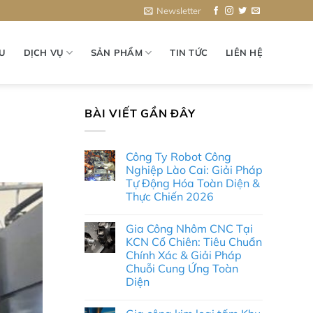
Newsletter
ỆU
DỊCH VỤ
SẢN PHẨM
TIN TỨC
LIÊN HỆ
BÀI VIẾT GẦN ĐÂY
Công Ty Robot Công
Nghiệp Lào Cai: Giải Pháp
Tự Động Hóa Toàn Diện &
Thực Chiến 2026
Không
có
Gia Công Nhôm CNC Tại
bình
luận
KCN Cổ Chiên: Tiêu Chuẩn
ở
Chính Xác & Giải Pháp
Công
Ty
Chuỗi Cung Ứng Toàn
Robot
Diện
Công
Nghiệp
Không
Lào
có
Cai: