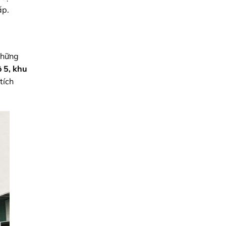
Kỹ
ấp.
Thuật
Chính
Xác
Và
Chiến
Lược
Tối
những
Ưu
Chi
ô 5, khu
Phí
Cho
tích
Doanh
Nghiệp