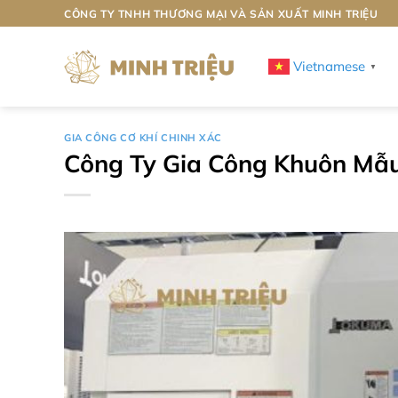
Bỏ
CÔNG TY TNHH THƯƠNG MẠI VÀ SẢN XUẤT MINH TRIỆU
qua
nội
Vietnamese
▼
dung
GIA CÔNG CƠ KHÍ CHINH XÁC
Công Ty Gia Công Khuôn Mẫu