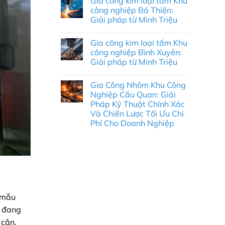
Gia công kim loại tấm Khu
bình
Giải
luận
công nghiệp Bá Thiện:
Pháp
ở
Tự
Giải pháp từ Minh Triệu
Gia
Động
Công
Không
Hóa
Nhôm
có
Toàn
CNC
Gia công kim loại tấm Khu
bình
Diện
Tại
luận
&
công nghiệp Bình Xuyên:
KCN
ở
Thực
Cổ
Giải pháp từ Minh Triệu
Gia
Chiến
Chiên:
công
2026
Tiêu
Không
kim
Chuẩn
có
loại
Gia Công Nhôm Khu Công
Chính
bình
tấm
Xác
luận
Nghiệp Cầu Quan: Giải
Khu
ở
&
công
Pháp Kỹ Thuật Chính Xác
Gia
Giải
nghiệp
công
Pháp
Và Chiến Lược Tối Ưu Chi
Bá
kim
Chuỗi
Thiện:
Phí Cho Doanh Nghiệp
loại
Cung
Giải
tấm
Ứng
Không
pháp
Khu
Toàn
có
từ
công
Diện
bình
Minh
nghiệp
luận
Triệu
Bình
ở
Xuyên:
Gia
Giải
Công
pháp
Nhôm
từ
Khu
Minh
Công
n mẫu
Triệu
Nghiệp
Cầu
, đang
Quan:
Giải
 cận.
Pháp