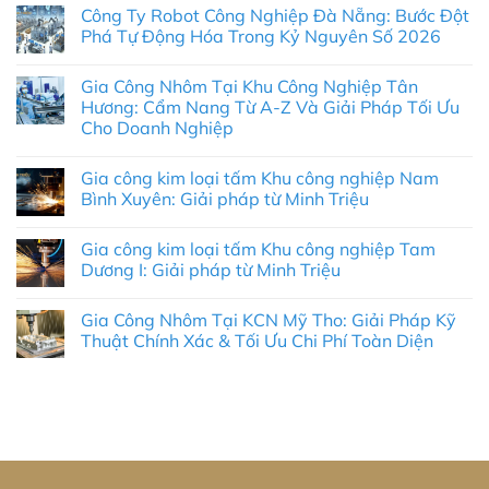
Công Ty Robot Công Nghiệp Đà Nẵng: Bước Đột
Phá Tự Động Hóa Trong Kỷ Nguyên Số 2026
Không
có
Gia Công Nhôm Tại Khu Công Nghiệp Tân
bình
luận
Hương: Cẩm Nang Từ A-Z Và Giải Pháp Tối Ưu
ở
Cho Doanh Nghiệp
Công
Ty
Không
Robot
có
Công
Gia công kim loại tấm Khu công nghiệp Nam
bình
Nghiệp
luận
Bình Xuyên: Giải pháp từ Minh Triệu
Đà
ở
Nẵng:
Gia
Không
Bước
Công
có
Đột
Gia công kim loại tấm Khu công nghiệp Tam
Nhôm
bình
Phá
Tại
luận
Dương I: Giải pháp từ Minh Triệu
Tự
Khu
ở
Động
Công
Gia
Không
Hóa
Nghiệp
công
có
Trong
Gia Công Nhôm Tại KCN Mỹ Tho: Giải Pháp Kỹ
Tân
kim
bình
Kỷ
Hương:
loại
luận
Thuật Chính Xác & Tối Ưu Chi Phí Toàn Diện
Nguyên
Cẩm
tấm
ở
Số
Nang
Khu
Gia
Không
2026
Từ
công
công
có
A-
nghiệp
kim
bình
Z
Nam
loại
luận
Và
Bình
tấm
ở
Giải
Xuyên:
Khu
Gia
Pháp
Giải
công
Công
Tối
pháp
nghiệp
Nhôm
Ưu
từ
Tam
Tại