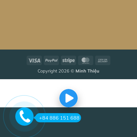
Visa
PayPal
Stripe
MasterCard
Cash
On
Copyright 2026 ©
Minh Thiệu
Delivery
+84 886 151 688