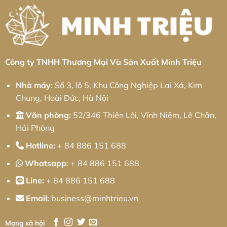
Cho
Minh
Dương
KCN
Doanh
Triệu
I:
Mỹ
Nghiệp
Giải
Tho:
pháp
Giải
từ
Pháp
Minh
Kỹ
Triệu
Thuật
Chính
Xác
&
Công ty TNHH Thương Mại Và Sản Xuất Minh Triệu
Tối
Ưu
Chi
Nhà máy:
Số 3, lô 5, Khu Công Nghiệp Lai Xá, Kim
Phí
Toàn
Chung, Hoài Đức, Hà Nội
Diện
Văn phòng:
52/346 Thiên Lôi, Vĩnh Niệm, Lê Chân,
Hải Phòng
Hotline:
+ 84 886 151 688
Whatsapp:
+ 84 886 151 688
Line:
+ 84 886 151 688
Email:
business@minhtrieu.vn
Mạng xã hội