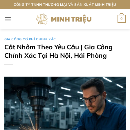
Bỏ
CÔNG TY TNHH THƯƠNG MẠI VÀ SẢN XUẤT MINH TRIỆU
qua
nội
0
dung
GIA CÔNG CƠ KHÍ CHINH XÁC
Cắt Nhôm Theo Yêu Cầu | Gia Công
Chính Xác Tại Hà Nội, Hải Phòng