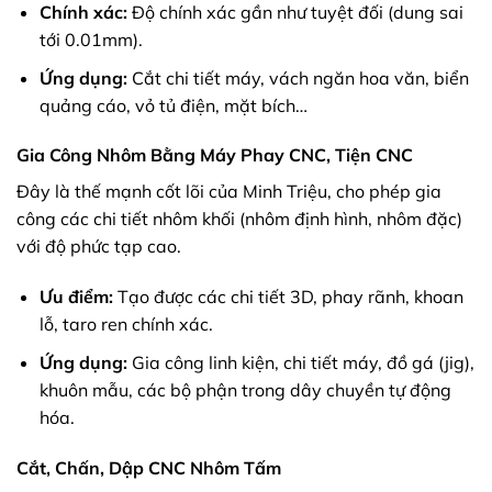
Chính xác:
Độ chính xác gần như tuyệt đối (dung sai
tới 0.01mm).
Ứng dụng:
Cắt chi tiết máy, vách ngăn hoa văn, biển
quảng cáo, vỏ tủ điện, mặt bích…
Gia Công Nhôm Bằng Máy Phay CNC, Tiện CNC
Đây là thế mạnh cốt lõi của Minh Triệu, cho phép gia
công các chi tiết nhôm khối (nhôm định hình, nhôm đặc)
với độ phức tạp cao.
Ưu điểm:
Tạo được các chi tiết 3D, phay rãnh, khoan
lỗ, taro ren chính xác.
Ứng dụng:
Gia công linh kiện, chi tiết máy, đồ gá (jig),
khuôn mẫu, các bộ phận trong dây chuyền tự động
hóa.
Cắt, Chấn, Dập CNC Nhôm Tấm