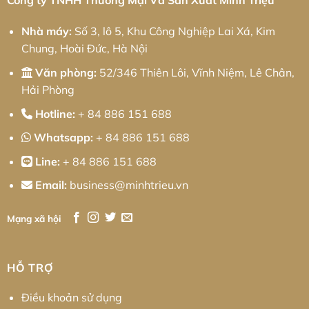
Triệu
Nhà máy:
Số 3, lô 5, Khu Công Nghiệp Lai Xá, Kim
Chung, Hoài Đức, Hà Nội
Văn phòng:
52/346 Thiên Lôi, Vĩnh Niệm, Lê Chân,
Hải Phòng
Hotline:
+ 84 886 151 688
Whatsapp:
+ 84 886 151 688
Line:
+ 84 886 151 688
Email:
business@minhtrieu.vn
Mạng xã hội
HỖ TRỢ
Điều khoản sử dụng