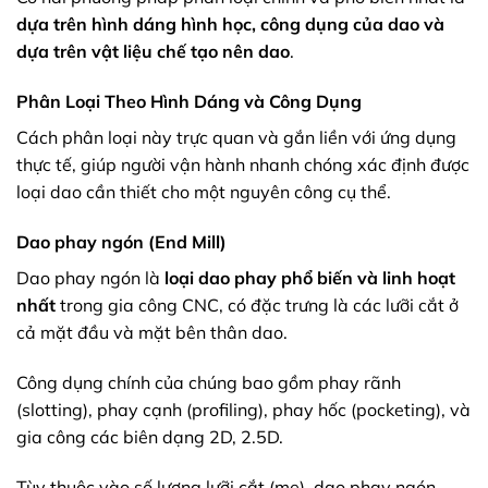
dựa trên hình dáng hình học, công dụng của dao và
dựa trên vật liệu chế tạo nên dao
.
Phân Loại Theo Hình Dáng và Công Dụng
Cách phân loại này trực quan và gắn liền với ứng dụng
thực tế, giúp người vận hành nhanh chóng xác định được
loại dao cần thiết cho một nguyên công cụ thể.
Dao phay ngón (End Mill)
Dao phay ngón là
loại dao phay phổ biến và linh hoạt
nhất
trong gia công CNC, có đặc trưng là các lưỡi cắt ở
cả mặt đầu và mặt bên thân dao.
Công dụng chính của chúng bao gồm phay rãnh
(slotting), phay cạnh (profiling), phay hốc (pocketing), và
gia công các biên dạng 2D, 2.5D.
Tùy thuộc vào số lượng lưỡi cắt (me), dao phay ngón