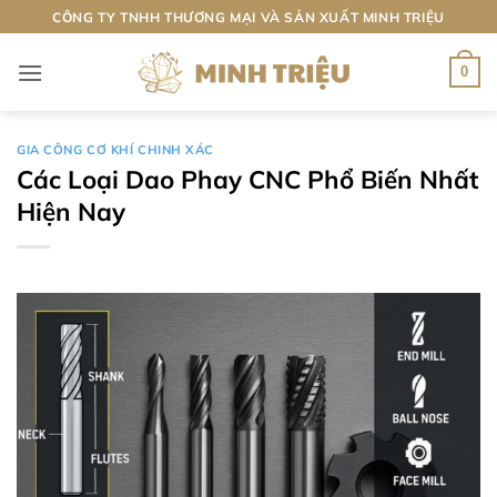
Bỏ
CÔNG TY TNHH THƯƠNG MẠI VÀ SẢN XUẤT MINH TRIỆU
qua
nội
0
dung
GIA CÔNG CƠ KHÍ CHINH XÁC
Các Loại Dao Phay CNC Phổ Biến Nhất
Hiện Nay