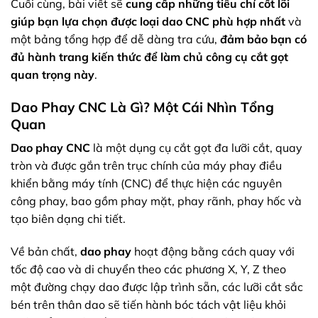
Cuối cùng, bài viết sẽ
cung cấp những tiêu chí cốt lõi
giúp bạn lựa chọn được loại dao CNC phù hợp nhất
và
một bảng tổng hợp để dễ dàng tra cứu,
đảm bảo bạn có
đủ hành trang kiến thức để làm chủ công cụ cắt gọt
quan trọng này
.
Dao Phay CNC Là Gì? Một Cái Nhìn Tổng
Quan
Dao phay CNC
là một dụng cụ cắt gọt đa lưỡi cắt, quay
tròn và được gắn trên trục chính của máy phay điều
khiển bằng máy tính (CNC) để thực hiện các nguyên
công phay, bao gồm phay mặt, phay rãnh, phay hốc và
tạo biên dạng chi tiết.
Về bản chất,
dao phay
hoạt động bằng cách quay với
tốc độ cao và di chuyển theo các phương X, Y, Z theo
một đường chạy dao được lập trình sẵn, các lưỡi cắt sắc
bén trên thân dao sẽ tiến hành bóc tách vật liệu khỏi