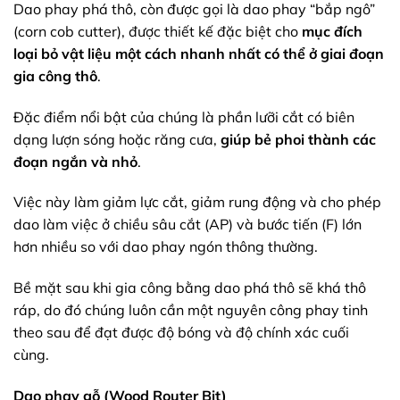
Dao phay phá thô, còn được gọi là dao phay “bắp ngô”
(corn cob cutter), được thiết kế đặc biệt cho
mục đích
loại bỏ vật liệu một cách nhanh nhất có thể ở giai đoạn
gia công thô
.
Đặc điểm nổi bật của chúng là phần lưỡi cắt có biên
dạng lượn sóng hoặc răng cưa,
giúp bẻ phoi thành các
đoạn ngắn và nhỏ
.
Việc này làm giảm lực cắt, giảm rung động và cho phép
dao làm việc ở chiều sâu cắt (AP) và bước tiến (F) lớn
hơn nhiều so với dao phay ngón thông thường.
Bề mặt sau khi gia công bằng dao phá thô sẽ khá thô
ráp, do đó chúng luôn cần một nguyên công phay tinh
theo sau để đạt được độ bóng và độ chính xác cuối
cùng.
Dao phay gỗ (Wood Router Bit)