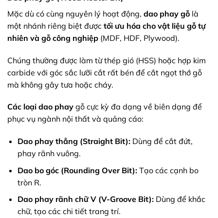
Mặc dù có cùng nguyên lý hoạt động,
dao phay gỗ
là
một nhánh riêng biệt được
tối ưu hóa cho vật liệu gỗ tự
nhiên và gỗ công nghiệp
(MDF, HDF, Plywood).
Chúng thường được làm từ thép gió (HSS) hoặc hợp kim
carbide với góc sắc lưỡi cắt rất bén để cắt ngọt thớ gỗ
mà không gây tưa hoặc cháy.
Các loại dao phay
gỗ cực kỳ đa dạng về biên dạng để
phục vụ ngành nội thất và quảng cáo:
Dao phay thẳng (Straight Bit):
Dùng để cắt đứt,
phay rãnh vuông.
Dao bo góc (Rounding Over Bit):
Tạo các cạnh bo
tròn R.
Dao phay rãnh chữ V (V-Groove Bit):
Dùng để khắc
chữ, tạo các chi tiết trang trí.