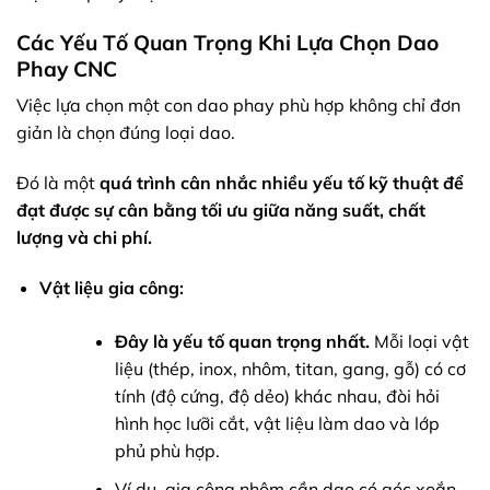
Các Yếu Tố Quan Trọng Khi Lựa Chọn Dao
Phay CNC
Việc lựa chọn một con dao phay phù hợp không chỉ đơn
giản là chọn đúng loại dao.
Đó là một
quá trình cân nhắc nhiều yếu tố kỹ thuật để
đạt được sự cân bằng tối ưu giữa năng suất, chất
lượng và chi phí.
Vật liệu gia công:
Đây là yếu tố quan trọng nhất.
Mỗi loại vật
liệu (thép, inox, nhôm, titan, gang, gỗ) có cơ
tính (độ cứng, độ dẻo) khác nhau, đòi hỏi
hình học lưỡi cắt, vật liệu làm dao và lớp
phủ phù hợp.
Ví dụ, gia công nhôm cần dao có góc xoắn