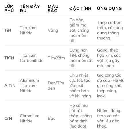
LỚP
TÊN ĐẦY
MÀU
ĐẶC TÍNH
ỨNG DỤNG
PHỦ
ĐỦ
SẮC
Cơ bản,
Thép carbon
giảm ma
Titanium
thấp, các ứng
TiN
Vàng
sát, chống
Nitride
dụng thông
mài mòn
thường.
tốt.
Cứng hơn
Gang, thép
Titanium
TiN, chống
hợp kim, các
TiCN
Tím/Xám
Carbonitride
mài mòn rất
vật liệu gây
tốt.
mài mòn.
Chịu nhiệt
Gia công tốc
Aluminum
cực tốt, tạo
độ cao (HSM),
Đen/Tím
AlTiN
Titanium
lớp oxit
gia công khô,
đen
Nitride
nhôm bảo
thép cứng,
vệ khi nóng.
inox.
Hệ số ma
sát rất
Nhôm, đồng,
Chromium
thấp, chống
titan và các
CrN
Bạc
Nitride
bám dính
vật liệu dẻo
(lẹo dao)
khác.