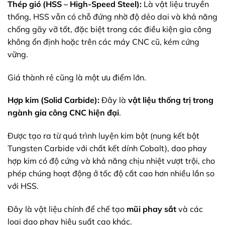
Thép gió (HSS – High-Speed Steel):
Là vật liệu truyền
thống, HSS vẫn có chỗ đứng nhờ độ dẻo dai và khả năng
chống gãy vỡ tốt, đặc biệt trong các điều kiện gia công
không ổn định hoặc trên các máy CNC cũ, kém cứng
vững.
Giá thành rẻ cũng là một ưu điểm lớn.
Hợp kim (Solid Carbide):
Đây là
vật liệu thống trị trong
ngành gia công CNC hiện đại
.
Được tạo ra từ quá trình luyện kim bột (nung kết bột
Tungsten Carbide với chất kết dính Cobalt), dao phay
hợp kim có độ cứng và khả năng chịu nhiệt vượt trội, cho
phép chúng hoạt động ở tốc độ cắt cao hơn nhiều lần so
với HSS.
Đây là vật liệu chính để chế tạo
mũi phay sắt
và các
loại dao phay hiệu suất cao khác.