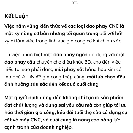
tốt.
Kết Luận
Việc nắm vững kiến thức về các loại dao phay CNC là
một kỹ năng cơ bản nhưng tối quan trọng
đối với bất
kỳ ai làm việc trong lĩnh vực gia công cơ khí chính xác.
Từ việc phân biệt một
dao phay ngón
đa dụng với một
dao phay cầu
chuyên cho điêu khắc 3D, cho đến việc
hiểu tại sao phải dùng
mũi phay sắt
bằng hợp kim có
lớp phủ AlTiN để gia công thép cứng,
mỗi lựa chọn đều
ảnh hưởng sâu sắc đến kết quả cuối cùng
.
Một quyết định đúng đắn không chỉ tạo ra sản phẩm
đạt chất lượng và dung sai yêu cầu mà còn giúp tối ưu
hóa thời gian gia công, kéo dài tuổi thọ của cả dụng cụ
cắt và máy CNC, và cuối cùng là nâng cao năng lực
cạnh tranh của doanh nghiệp.