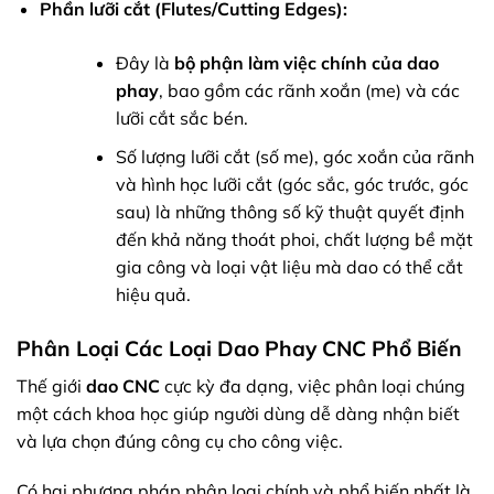
Phần lưỡi cắt (Flutes/Cutting Edges):
Đây là
bộ phận làm việc chính của dao
phay
, bao gồm các rãnh xoắn (me) và các
lưỡi cắt sắc bén.
Số lượng lưỡi cắt (số me), góc xoắn của rãnh
và hình học lưỡi cắt (góc sắc, góc trước, góc
sau) là những thông số kỹ thuật quyết định
đến khả năng thoát phoi, chất lượng bề mặt
gia công và loại vật liệu mà dao có thể cắt
hiệu quả.
Phân Loại Các Loại Dao Phay CNC Phổ Biến
Thế giới
dao CNC
cực kỳ đa dạng, việc phân loại chúng
một cách khoa học giúp người dùng dễ dàng nhận biết
và lựa chọn đúng công cụ cho công việc.
Có hai phương pháp phân loại chính và phổ biến nhất là