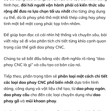
hình học,
đòi hỏi người vận hành phải có kiến thức sâu
rộng để đưa ra lựa chọn tối ưu nhất
cho từng ứng dụng
cụ thể, dù là phay phá thô một khối thép cứng hay phay
tinh một bề mặt cong phức tạp trên nhôm.
Để giúp bạn đọc có cái nhìn hệ thống và chuyên sâu, bài
viết này sẽ đi vào phân tích chi tiết từng khía cạnh quan
trọng của thế giới dao phay CNC.
Chúng ta sẽ bắt đầu bằng việc định nghĩa rõ ràng “dao
phay CNC là gì” và cấu tạo cơ bản của nó.
Tiếp theo, phần trọng tâm sẽ
phân loại một cách chi tiết
các loại dao phay CNC phổ biến nhất
dựa trên hình
dáng, công dụng và vật liệu chế tạo, từ
dao phay ngón
,
dao phay cầu
cho đến các loại chuyên dụng như
dao
phay gỗ
và
mũi khoan phay
.