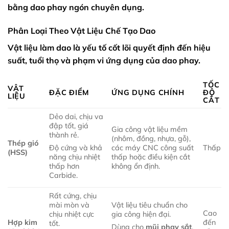
bằng dao phay ngón chuyên dụng.
Phân Loại Theo Vật Liệu Chế Tạo Dao
Vật liệu làm dao là yếu tố cốt lõi quyết định đến hiệu
suất, tuổi thọ và phạm vi ứng dụng của dao phay.
TỐC
VẬT
ĐẶC ĐIỂM
ỨNG DỤNG CHÍNH
ĐỘ
LIỆU
CẮT
Dẻo dai, chịu va
đập tốt, giá
Gia công vật liệu mềm
thành rẻ.
(nhôm, đồng, nhựa, gỗ),
Thép gió
các máy CNC công suất
Thấp
Độ cứng và khả
(HSS)
thấp hoặc điều kiện cắt
năng chịu nhiệt
không ổn định.
thấp hơn
Carbide.
Rất cứng, chịu
mài mòn và
Vật liệu tiêu chuẩn cho
Cao
chịu nhiệt cực
gia công hiện đại.
Hợp kim
đến
tốt.
Dùng cho
mũi phay sắt
,