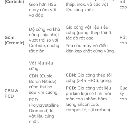
(Carbide)
rất
Giòn hơn HSS,
thép, inox, và các vật
cao
nhạy cảm với
liệu cứng khác.
va đập.
Gia công vật liệu siêu
Độ cứng và khả
cứng (gang, thép tôi) ở
năng chịu nhiệt
Gốm
Rất
tốc độ rất cao.
vượt trội so với
(Ceramic)
cao
Carbide, nhưng
Yêu cầu máy và điều
rất giòn.
kiện kẹp chặt cứng vững.
Vật liệu siêu
cứng.
CBN:
Gia công thép tôi
CBN (Cubic
cứng (>45 HRC), gang.
Boron Nitride)
cứng thứ hai
Cực
PCD:
Gia công vật liệu
CBN &
sau kim cương.
kỳ
phi kim loại có tính mài
PCD
cao
mòn cao (nhôm hàm
PCD
lượng silicon cao,
(Polycrystalline
composite, sợi carbon).
Diamond) là
vật liệu cứng
nhất.