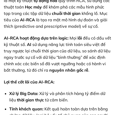
là một kỹ thuật
tự động hóa
quy trình RCA, sử dụng các
thuật toán
Học máy
để khám phá các mẫu hình phức
tạp trong các tập dữ liệu
chuỗi thời gian
khổng lồ. Mục
tiêu của
AI-RCA
là tạo ra một mô hình dự đoán và giải
thích (predictive and prescriptive model) về sự cố.
AI-RCA hoạt động dựa trên logic:
Mọi
lỗi
đều có dấu vết
kỹ thuật số.
AI
sử dụng năng lực tính toán siêu việt để
truy ngược lại chuỗi thời gian của dữ liệu, so sánh dữ liệu
ngay trước sự cố với dữ liệu “bình thường” để xác định
chính xác các biến số đã vượt ngưỡng hoặc có hành vi
bất thường, từ đó chỉ ra
nguyên nhân gốc rễ
.
Lợi thế cốt lõi của AI-RCA:
Xử lý Big Data:
Xử lý và phân tích hàng tỷ điểm dữ
liệu
thời gian thực
từ cảm biến.
Tính khách quan:
Kết quả hoàn toàn dựa trên bằng