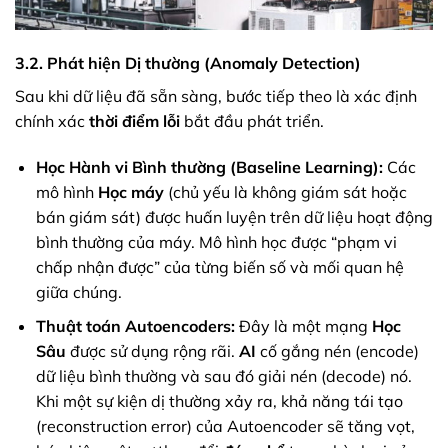
3.2. Phát hiện Dị thường (Anomaly Detection)
Sau khi dữ liệu đã sẵn sàng, bước tiếp theo là xác định
chính xác
thời điểm
lỗi
bắt đầu phát triển.
Học Hành vi Bình thường (Baseline Learning):
Các
mô hình
Học máy
(chủ yếu là không giám sát hoặc
bán giám sát) được huấn luyện trên dữ liệu hoạt động
bình thường của máy. Mô hình học được “phạm vi
chấp nhận được” của từng biến số và mối quan hệ
giữa chúng.
Thuật toán Autoencoders:
Đây là một mạng
Học
Sâu
được sử dụng rộng rãi.
AI
cố gắng nén (encode)
dữ liệu bình thường và sau đó giải nén (decode) nó.
Khi một sự kiện dị thường xảy ra, khả năng tái tạo
(reconstruction error) của Autoencoder sẽ tăng vọt,