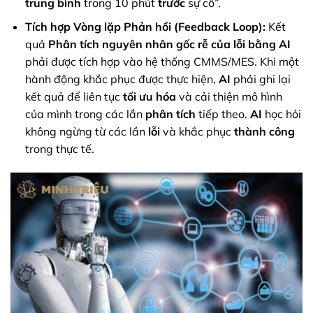
trung bình
trong 10 phút
trước
sự cố”.
Tích hợp Vòng lặp Phản hồi (Feedback Loop):
Kết
quả
Phân tích nguyên nhân gốc rễ của lỗi bằng AI
phải được tích hợp vào hệ thống CMMS/MES. Khi một
hành động khắc phục được thực hiện,
AI
phải ghi lại
kết quả để liên tục
tối ưu hóa
và cải thiện mô hình
của mình trong các lần
phân tích
tiếp theo.
AI
học hỏi
không ngừng từ các lần
lỗi
và khắc phục
thành công
trong thực tế.