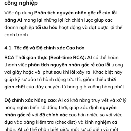
công nghiệp
Việc áp dụng
Phân tích nguyên nhân gốc rễ của lỗi
bằng AI
mang lại những lợi ích chiến lược giúp các
doanh nghiệp
tối ưu hóa
hoạt động và đạt được lợi thế
cạnh tranh.
4.1. Tốc độ và Độ chính xác Cao hơn
RCA Thời gian thực (Real-time RCA):
AI
có thể hoàn
thành việc
phân tích nguyên nhân gốc rễ của lỗi
trong
vài giây hoặc vài phút sau khi
lỗi
xảy ra. Khác biệt này
giúp kỹ sư bảo trì hành động tức thì, giảm thiểu
thời
gian chết
của dây chuyền từ hàng giờ xuống hàng phút.
Độ chính xác Nâng cao:
AI
có khả năng truy vết và xử lý
hàng nghìn biến số đồng thời, giúp xác định
nguyên
nhân gốc rễ
với
độ chính xác
cao hơn nhiều so với việc
dựa vào bảng kiểm tra (checklist) và kinh nghiệm cá
nhân.
AI
có thể phân biệt giữa một sự cố điện và một