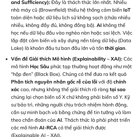
and Sufficiency):
Đây là thách thức lớn nhất. Nhiều
nhà máy cũ (Brownfield) thiếu hệ thống cảm biến
IoT
toàn diện hoặc dữ liệu lịch sử không sạch (chứa nhiều
nhiễu, không đầy đủ, không đồng bộ).
AI
không thể
học nếu dữ liệu đầu vào nghèo nàn hoặc sai lệch. Việc
lắp đặt cảm biến và xây dựng nền tảng dữ liệu (Data
Lake) là khoản đầu tư ban đầu lớn và tốn
thời gian
.
Vấn đề Giải thích Mô hình (Explainability – XAI):
Các
mô hình
Học Sâu
phức tạp thường hoạt động như một
“hộp đen” (Black Box). Chúng có thể đưa ra kết quả
Phân tích nguyên nhân gốc rễ của lỗi
với độ
chính
xác
cao, nhưng không thể giải thích rõ ràng
tại sao
chúng lại chọn biến số X chứ không phải biến số Y. Kỹ
sư bảo trì, những người chịu trách nhiệm hành động,
cần sự minh bạch và bằng chứng để tin tưởng và làm
theo chẩn đoán của
AI
. Thách thức là phải phát triển
các mô hình
AI-RCA
có thể giải thích được
(Explainable AI – XAI).