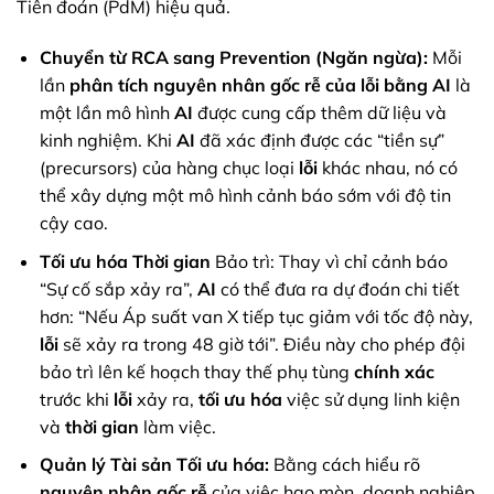
Tiên đoán (PdM) hiệu quả.
Chuyển từ RCA sang Prevention (Ngăn ngừa):
Mỗi
lần
phân tích nguyên nhân gốc rễ của lỗi bằng AI
là
một lần mô hình
AI
được cung cấp thêm dữ liệu và
kinh nghiệm. Khi
AI
đã xác định được các “tiền sự”
(precursors) của hàng chục loại
lỗi
khác nhau, nó có
thể xây dựng một mô hình cảnh báo sớm với độ tin
cậy cao.
Tối ưu hóa
Thời gian
Bảo trì: Thay vì chỉ cảnh báo
“Sự cố sắp xảy ra”,
AI
có thể đưa ra dự đoán chi tiết
hơn: “Nếu Áp suất van X tiếp tục giảm với tốc độ này,
lỗi
sẽ xảy ra trong 48 giờ tới”. Điều này cho phép đội
bảo trì lên kế hoạch thay thế phụ tùng
chính xác
trước khi
lỗi
xảy ra,
tối ưu hóa
việc sử dụng linh kiện
và
thời gian
làm việc.
Quản lý Tài sản Tối ưu hóa:
Bằng cách hiểu rõ
nguyên nhân gốc rễ
của việc hao mòn, doanh nghiệp