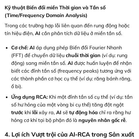
Kỹ thuật Biến đổi miền Thời gian và Tần số
(Time/Frequency Domain Analysis)
Trong các trường hợp lỗi liên quan đến rung động hoặc
tín hiệu điện,
AI
cần phân tích dữ liệu ở miền tần số.
Cơ chế:
AI
áp dụng phép Biến đổi Fourier Nhanh
(FFT) để chuyển dữ liệu
chuỗi thời gian
(ví dụ: rung
động) sang miền tần số.
AI
được huấn luyện để nhận
biết các đỉnh tần số (frequency peaks) tương ứng với
các thành phần cơ học cụ thể (ví dụ: răng bánh răng,
ổ bi).
Ứng dụng RCA:
Khi một đỉnh tần số cụ thể (ví dụ: tần
số hư hỏng của một vòng bi cụ thể) tăng đột ngột
trước
khi
lỗi
xảy ra,
AI
sẽ
tự động hóa
chỉ ra rằng hư
hỏng cơ khí tại bộ phận đó là
nguyên nhân gốc rễ
.
4. Lợi ích Vượt trội của AI-RCA trong Sản xuất