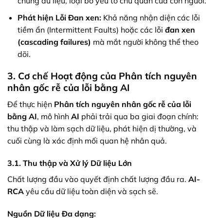
chứng dữ liệu, loại bỏ yếu tố chủ quan của con người.
Phát hiện Lỗi Đan xen:
Khả năng nhận diện các lỗi
tiềm ẩn (Intermittent Faults) hoặc các lỗi
đan xen
(cascading failures)
mà mắt người không thể theo
dõi.
3. Cơ chế Hoạt động của Phân tích nguyên
nhân gốc rễ của lỗi bằng AI
Để thực hiện
Phân tích nguyên nhân gốc rễ của lỗi
bằng AI
, mô hình
AI
phải trải qua ba giai đoạn chính:
thu thập và làm sạch dữ liệu, phát hiện dị thường, và
cuối cùng là xác định mối quan hệ nhân quả.
3.1. Thu thập và Xử lý Dữ liệu Lớn
Chất lượng đầu vào quyết định chất lượng đầu ra.
AI-
RCA
yêu cầu dữ liệu toàn diện và sạch sẽ.
Nguồn Dữ liệu Đa dạng: