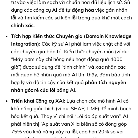
tư vào việc làm sạch và chuẩn hóa dữ liệu lịch sử. Sử
dụng các công cụ
AI
để
tự động hóa
việc gán nhãn
lỗi
và tìm kiếm các sự kiện
lỗi
trong quá khứ một cách
chính xác
.
Tích hợp Kiến thức Chuyên gia (Domain Knowledge
Integration):
Các kỹ sư
AI
phải làm việc chặt chẽ với
các chuyên gia bảo trì. Kiến thức chuyên môn (ví dụ:
“Máy bơm này chỉ hỏng nếu hoạt động quá 4000
giờ”) được sử dụng để “tinh chỉnh” và xác nhận các
mối quan hệ nhân quả mà
AI
tìm thấy, đảm bảo tính
hợp lý và độ tin cậy của kết quả
phân tích nguyên
nhân gốc rễ của lỗi bằng AI
.
Triển khai Công cụ XAI:
Lựa chọn các mô hình
AI
có
khả năng giải thích (ví dụ: SHAP, LIME) để minh bạch
hóa kết quả. Thay vì chỉ nói “Lỗi do áp suất van”,
AI
phải hiển thị “Áp suất van X là biến số có đóng góp
75% vào khả năng xảy ra
lỗi
, cao hơn 20% so với