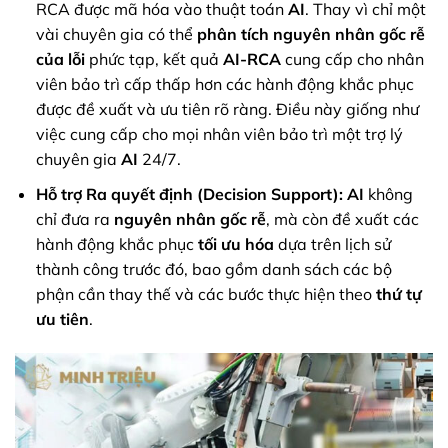
RCA được mã hóa vào thuật toán
AI
. Thay vì chỉ một
vài chuyên gia có thể
phân tích nguyên nhân gốc rễ
của lỗi
phức tạp, kết quả
AI-RCA
cung cấp cho nhân
viên bảo trì cấp thấp hơn các hành động khắc phục
được đề xuất và ưu tiên rõ ràng. Điều này giống như
việc cung cấp cho mọi nhân viên bảo trì một trợ lý
chuyên gia
AI
24/7.
Hỗ trợ Ra quyết định (Decision Support):
AI
không
chỉ đưa ra
nguyên nhân gốc rễ
, mà còn đề xuất các
hành động khắc phục
tối ưu hóa
dựa trên lịch sử
thành công trước đó, bao gồm danh sách các bộ
phận cần thay thế và các bước thực hiện theo
thứ tự
ưu tiên
.