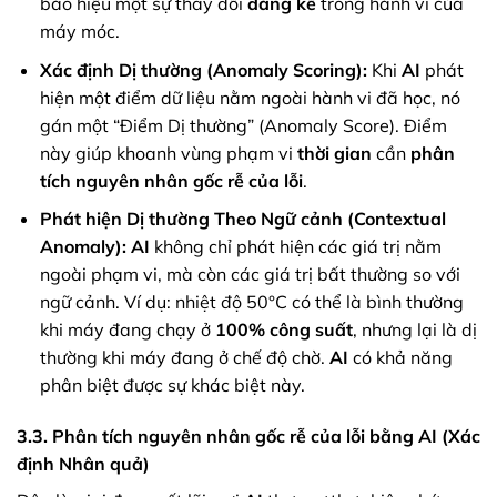
báo hiệu một sự thay đổi
đáng kể
trong hành vi của
máy móc.
Xác định Dị thường (Anomaly Scoring):
Khi
AI
phát
hiện một điểm dữ liệu nằm ngoài hành vi đã học, nó
gán một “Điểm Dị thường” (Anomaly Score). Điểm
này giúp khoanh vùng phạm vi
thời gian
cần
phân
tích nguyên nhân gốc rễ của lỗi
.
Phát hiện Dị thường Theo Ngữ cảnh (Contextual
Anomaly):
AI
không chỉ phát hiện các giá trị nằm
ngoài phạm vi, mà còn các giá trị bất thường so với
ngữ cảnh. Ví dụ: nhiệt độ 50°C có thể là bình thường
khi máy đang chạy ở
100% công suất
, nhưng lại là dị
thường khi máy đang ở chế độ chờ.
AI
có khả năng
phân biệt được sự khác biệt này.
3.3. Phân tích nguyên nhân gốc rễ của lỗi bằng AI (Xác
định Nhân quả)