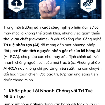
Trong môi trường
sản xuất công nghiệp
hiện đại, sự cố
máy móc là không thể tránh khỏi, nhưng việc giảm thiểu
thời gian chết
(downtime) là yếu tố sống còn. Công nghệ
Trí tuệ nhân tạo (AI)
đã mang đến một phương pháp
đột phá:
Phân tích nguyên nhân gốc rễ của lỗi bằng AI
(AI-RCA), cho phép các nhà máy xác định chính xác và
nhanh chóng nguồn cơn của mọi trục trặc. Phương pháp
AI-RCA
này không chỉ gia tăng hiệu suất mà còn chuyển
đổi hoàn toàn chiến lược bảo trì, từ phản ứng sang tiên
đoán thông minh.
1. Khắc phục Lỗi Nhanh Chóng với Trí Tuệ
Nhân Tạo
Sản xuất công nghiệp
đang vận hành với tốc độ và quy