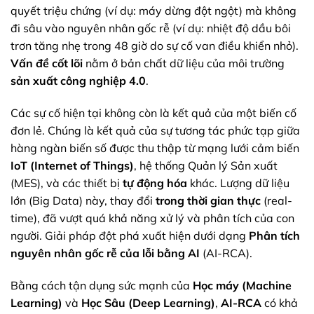
quyết triệu chứng (ví dụ: máy dừng đột ngột) mà không
đi sâu vào nguyên nhân gốc rễ (ví dụ: nhiệt độ dầu bôi
trơn tăng nhẹ trong 48 giờ do sự cố van điều khiển nhỏ).
Vấn đề cốt lõi
nằm ở bản chất dữ liệu của môi trường
sản xuất công nghiệp
4.0
.
Các sự cố hiện tại không còn là kết quả của một biến cố
đơn lẻ. Chúng là kết quả của sự tương tác phức tạp giữa
hàng ngàn biến số được thu thập từ mạng lưới cảm biến
IoT (Internet of Things)
, hệ thống Quản lý Sản xuất
(MES), và các thiết bị
tự động hóa
khác. Lượng dữ liệu
lớn (Big Data) này, thay đổi
trong thời gian thực
(real-
time), đã vượt quá khả năng xử lý và phân tích của con
người. Giải pháp đột phá xuất hiện dưới dạng
Phân tích
nguyên nhân gốc rễ của lỗi bằng AI
(AI-RCA).
Bằng cách tận dụng sức mạnh của
Học máy (Machine
Learning)
và
Học Sâu (Deep Learning)
,
AI-RCA
có khả