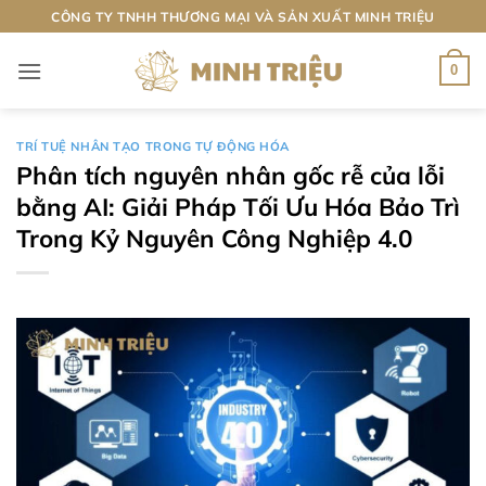
Bỏ
CÔNG TY TNHH THƯƠNG MẠI VÀ SẢN XUẤT MINH TRIỆU
qua
nội
0
dung
TRÍ TUỆ NHÂN TẠO TRONG TỰ ĐỘNG HÓA
Phân tích nguyên nhân gốc rễ của lỗi
bằng AI: Giải Pháp Tối Ưu Hóa Bảo Trì
Trong Kỷ Nguyên Công Nghiệp 4.0