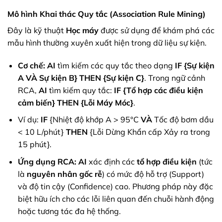
Mô hình Khai thác Quy tắc (Association Rule Mining)
Đây là kỹ thuật
Học máy
được sử dụng để khám phá các
mẫu hình thường xuyên xuất hiện trong dữ liệu sự kiện.
Cơ chế:
AI
tìm kiếm các quy tắc theo dạng
IF {Sự kiện
A VÀ Sự kiện B} THEN {Sự kiện C}
. Trong ngữ cảnh
RCA,
AI
tìm kiếm quy tắc:
IF {Tổ hợp các điều kiện
cảm biến} THEN {Lỗi Máy Móc}
.
Ví dụ:
IF
{Nhiệt độ khớp A > 95°C
VÀ
Tốc độ bơm dầu
< 10 L/phút}
THEN
{Lỗi Dừng Khẩn cấp Xảy ra trong
15 phút}.
Ứng dụng RCA:
AI
xác định các
tổ hợp điều kiện
(tức
là
nguyên nhân gốc rễ
) có mức độ hỗ trợ (Support)
và độ tin cậy (Confidence) cao. Phương pháp này đặc
biệt hữu ích cho các lỗi liên quan đến chuỗi hành động
hoặc tương tác đa hệ thống.