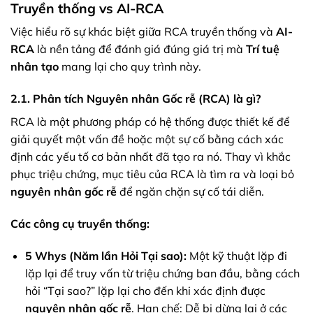
Truyền thống vs AI-RCA
Việc hiểu rõ sự khác biệt giữa RCA truyền thống và
AI-
RCA
là nền tảng để đánh giá đúng giá trị mà
Trí tuệ
nhân tạo
mang lại cho quy trình này.
2.1. Phân tích Nguyên nhân Gốc rễ (RCA) là gì?
RCA là một phương pháp có hệ thống được thiết kế để
giải quyết một vấn đề hoặc một sự cố bằng cách xác
định các yếu tố cơ bản nhất đã tạo ra nó. Thay vì khắc
phục triệu chứng, mục tiêu của RCA là tìm ra và loại bỏ
nguyên nhân gốc rễ
để ngăn chặn sự cố tái diễn.
Các công cụ truyền thống:
5 Whys (Năm lần Hỏi Tại sao):
Một kỹ thuật lặp đi
lặp lại để truy vấn từ triệu chứng ban đầu, bằng cách
hỏi “Tại sao?” lặp lại cho đến khi xác định được
nguyên nhân gốc rễ
. Hạn chế: Dễ bị dừng lại ở các