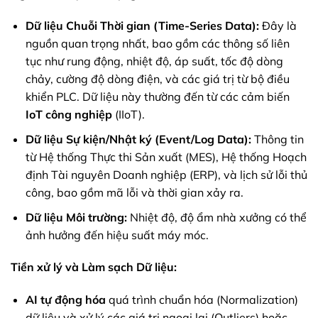
Dữ liệu Chuỗi Thời gian (Time-Series Data):
Đây là
nguồn quan trọng nhất, bao gồm các thông số liên
tục như rung động, nhiệt độ, áp suất, tốc độ dòng
chảy, cường độ dòng điện, và các giá trị từ bộ điều
khiển PLC. Dữ liệu này thường đến từ các cảm biến
IoT công nghiệp
(IIoT).
Dữ liệu Sự kiện/Nhật ký (Event/Log Data):
Thông tin
từ Hệ thống Thực thi Sản xuất (MES), Hệ thống Hoạch
định Tài nguyên Doanh nghiệp (ERP), và lịch sử lỗi thủ
công, bao gồm mã lỗi và thời gian xảy ra.
Dữ liệu Môi trường:
Nhiệt độ, độ ẩm nhà xưởng có thể
ảnh hưởng đến hiệu suất máy móc.
Tiền xử lý và Làm sạch Dữ liệu:
AI
tự động hóa
quá trình chuẩn hóa (Normalization)
dữ liệu và xử lý các giá trị ngoại lai (Outliers) hoặc