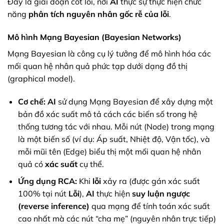
Đây là giai đoạn cốt lõi, nơi
AI
thực sự thực hiện chức
năng
phân tích nguyên nhân gốc rễ của lỗi
.
Mô hình Mạng Bayesian (Bayesian Networks)
Mạng Bayesian là công cụ lý tưởng để mô hình hóa các
mối quan hệ nhân quả phức tạp dưới dạng đồ thị
(graphical model).
Cơ chế:
AI
sử dụng Mạng Bayesian để xây dựng một
bản đồ xác suất mô tả cách các biến số trong hệ
thống tương tác với nhau. Mỗi nút (Node) trong mạng
là một biến số (ví dụ: Áp suất, Nhiệt độ, Vận tốc), và
mỗi mũi tên (Edge) biểu thị một mối quan hệ nhân
quả có
xác suất
cụ thể.
Ứng dụng RCA:
Khi
lỗi
xảy ra (được gán xác suất
100% tại nút
Lỗi
),
AI
thực hiện
suy luận ngược
(reverse inference)
qua mạng để tính toán xác suất
cao nhất mà các nút “cha mẹ” (nguyên nhân trực tiếp)