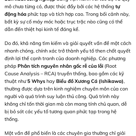
mô chưa từng có, được thúc đẩy bởi các hệ thống
tự
động hóa
phức tạp và tích hợp cao. Trong bối cảnh này,
bất kỳ sự cố máy móc hoặc trục trặc nào cũng có thể
dẫn đến thiệt hại kinh tế đáng kể.
Do đó, khả năng tìm kiếm và giải quyết vấn đề một cách
nhanh chóng, chính xác trở thành yếu tố then chốt quyết
định lợi thế cạnh tranh của doanh nghiệp. Các phương
pháp
Phân tích nguyên nhân gốc rễ của lỗi
(Root
Cause Analysis – RCA) truyền thống, bao gồm các kỹ
thuật như
5 Whys
hay
Biểu đồ Xương Cá (Ishikawa)
,
thường được dựa trên kinh nghiệm chuyên môn của con
người và quá trình suy luận thủ công. Quá trình này
không chỉ tốn thời gian mà còn mang tính chủ quan, dễ
bị bỏ sót các yếu tố tương quan phức tạp trong hệ
thống.
Một vấn đề phổ biến là các chuyên gia thường chỉ giải