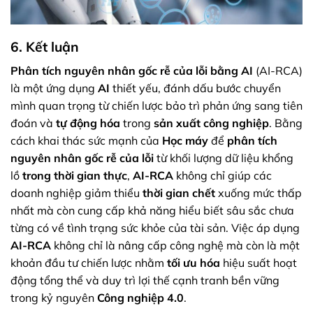
6. Kết luận
Phân tích nguyên nhân gốc rễ của lỗi bằng AI
(AI-RCA)
là một ứng dụng
AI
thiết yếu, đánh dấu bước chuyển
mình quan trọng từ chiến lược bảo trì phản ứng sang tiên
đoán và
tự động hóa
trong
sản xuất công nghiệp
. Bằng
cách khai thác sức mạnh của
Học máy
để
phân tích
nguyên nhân gốc rễ của lỗi
từ khối lượng dữ liệu khổng
lồ
trong thời gian thực
,
AI-RCA
không chỉ giúp các
doanh nghiệp giảm thiểu
thời gian chết
xuống mức thấp
nhất mà còn cung cấp khả năng hiểu biết sâu sắc chưa
từng có về tình trạng sức khỏe của tài sản. Việc áp dụng
AI-RCA
không chỉ là nâng cấp công nghệ mà còn là một
khoản đầu tư chiến lược nhằm
tối ưu hóa
hiệu suất hoạt
động tổng thể và duy trì lợi thế cạnh tranh bền vững
trong kỷ nguyên
Công nghiệp 4.0
.