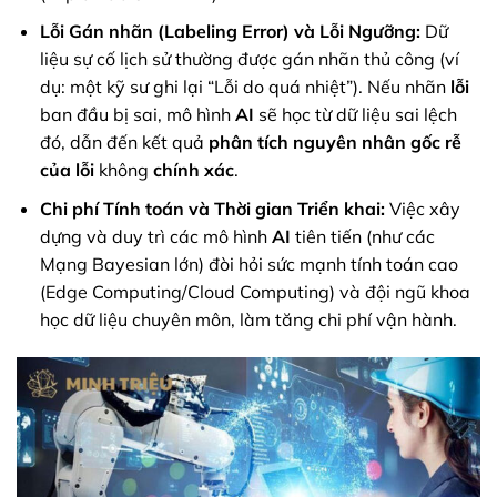
Lỗi Gán nhãn (Labeling Error) và Lỗi Ngưỡng:
Dữ
liệu sự cố lịch sử thường được gán nhãn thủ công (ví
dụ: một kỹ sư ghi lại “Lỗi do quá nhiệt”). Nếu nhãn
lỗi
ban đầu bị sai, mô hình
AI
sẽ học từ dữ liệu sai lệch
đó, dẫn đến kết quả
phân tích nguyên nhân gốc rễ
của lỗi
không
chính xác
.
Chi phí Tính toán và Thời gian Triển khai:
Việc xây
dựng và duy trì các mô hình
AI
tiên tiến (như các
Mạng Bayesian lớn) đòi hỏi sức mạnh tính toán cao
(Edge Computing/Cloud Computing) và đội ngũ khoa
học dữ liệu chuyên môn, làm tăng chi phí vận hành.