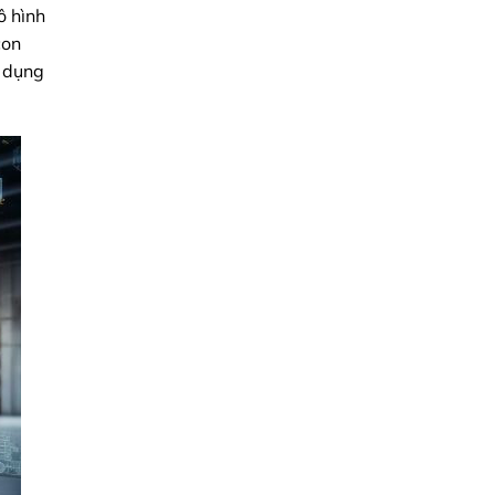
ô hình
con
g dụng