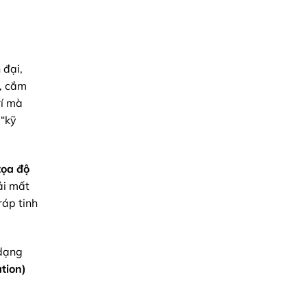
Chính
Xác
Toàn
Diện
 đại,
ỏ, cắm
rí mà
 “kỹ
tọa độ
ải mất
ráp tinh
 dạng
tion)