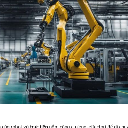
 của robot và
trực tiếp
nắm công cụ (end-effector) để di chu