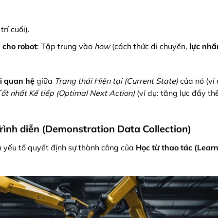
 trí cuối).
 cho robot
: Tập trung vào
how
(cách thức di chuyển,
lực nhấ
i quan hệ
giữa
Trạng thái Hiện tại (Current State)
của nó (ví 
t nhất Kế tiếp (Optimal Next Action)
(ví dụ: tăng lực đẩy t
rình diễn (Demonstration Data Collection)
là yếu tố quyết định sự thành công của
Học từ thao tác (Lear