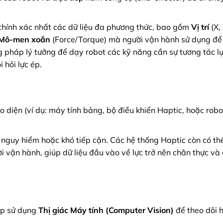
 chính xác nhất các dữ liệu đa phương thức, bao gồm
Vị trí
(X, 
/Mô-men xoắn
(Force/Torque) mà người vận hành sử dụng để
g pháp lý tưởng để dạy robot các kỹ năng cần sự tương tác l
 hỏi lực ép.
 diện (ví dụ: máy tính bảng, bộ điều khiển Haptic, hoặc robo
 nguy hiểm hoặc khó tiếp cận. Các hệ thống Haptic còn có th
i vận hành, giúp dữ liệu đầu vào về lực trở nên chân thực và 
ập sử dụng
Thị giác Máy tính (Computer Vision)
để theo dõi 