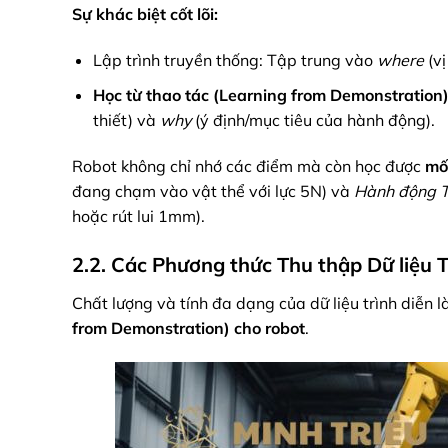
Sự khác biệt cốt lõi:
Lập trình truyền thống: Tập trung vào
where
(vị
Học từ thao tác (Learning from Demonstration)
thiết) và
why
(ý định/mục tiêu của hành động).
Robot không chỉ nhớ các điểm mà còn học được
mố
đang chạm vào vật thể với lực 5N) và
Hành động Tố
hoặc rút lui 1mm).
2.2. Các Phương thức Thu thập Dữ liệu T
Chất lượng và tính đa dạng của dữ liệu trình diễn 
from Demonstration) cho robot
.