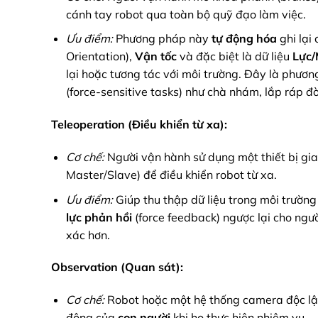
cánh tay robot qua toàn bộ quỹ đạo làm việc.
Ưu điểm:
Phương pháp này
tự động hóa
ghi lại
Orientation),
Vận tốc
và đặc biệt là dữ liệu
Lực
lại hoặc tương tác với môi trường. Đây là phươn
(force-sensitive tasks) như chà nhám, lắp ráp đòi
Teleoperation (Điều khiển từ xa):
Cơ chế:
Người vận hành sử dụng một thiết bị giao
Master/Slave) để điều khiển robot từ xa.
Ưu điểm:
Giúp thu thập dữ liệu trong môi trường
lực phản hồi
(force feedback) ngược lại cho ngườ
xác hơn.
Observation (Quan sát):
Cơ chế:
Robot hoặc một hệ thống camera độc l
động của
con người
khi họ thực hiện nhiệm vụ.