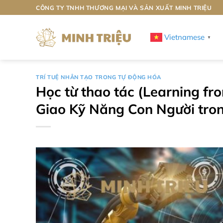
Bỏ
CÔNG TY TNHH THƯƠNG MẠI VÀ SẢN XUẤT MINH TRIỆU
qua
nội
Vietnamese
▼
dung
TRÍ TUỆ NHÂN TẠO TRONG TỰ ĐỘNG HÓA
Học từ thao tác (Learning f
Giao Kỹ Năng Con Người tron