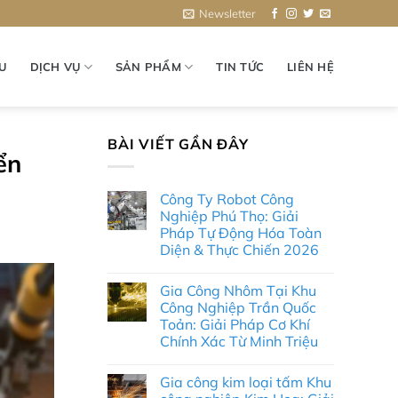
Newsletter
ỆU
DỊCH VỤ
SẢN PHẨM
TIN TỨC
LIÊN HỆ
BÀI VIẾT GẦN ĐÂY
ển
Công Ty Robot Công
Nghiệp Phú Thọ: Giải
Pháp Tự Động Hóa Toàn
Diện & Thực Chiến 2026
Không
có
Gia Công Nhôm Tại Khu
bình
luận
Công Nghiệp Trần Quốc
ở
Toản: Giải Pháp Cơ Khí
Công
Ty
Chính Xác Từ Minh Triệu
Robot
Công
Không
Nghiệp
có
Gia công kim loại tấm Khu
Phú
bình
Thọ:
luận