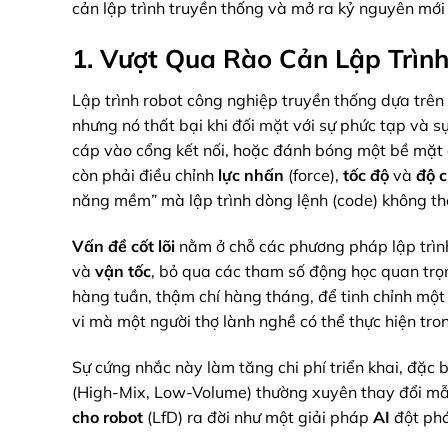
cản lập trình truyền thống và mở ra kỷ nguyên mớ
1. Vượt Qua Rào Cản Lập Trìn
Lập trình robot công nghiệp truyền thống dựa trên
nhưng nó thất bại khi đối mặt với sự phức tạp và sự
cáp vào cổng kết nối, hoặc đánh bóng một bề mặt c
còn phải điều chỉnh
lực nhấn
(force),
tốc độ
và
độ 
năng mềm” mà lập trình dòng lệnh (code) không thể
Vấn đề cốt lõi
nằm ở chỗ các phương pháp lập trình
và
vận tốc
, bỏ qua các tham số động học quan trọn
hàng tuần, thậm chí hàng tháng, để tinh chỉnh một 
vi mà một người thợ lành nghề có thể thực hiện tron
Sự cứng nhắc này làm tăng chi phí triển khai, đặc 
(High-Mix, Low-Volume) thường xuyên thay đổi m
cho robot
(LfD) ra đời như một giải pháp
AI
đột phá