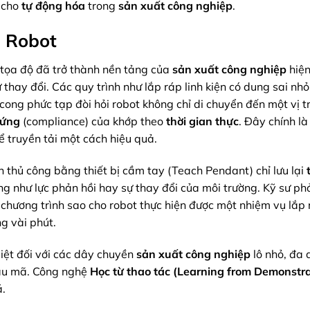
i cho
tự động hóa
trong
sản xuất công nghiệp
.
h Robot
 tọa độ đã trở thành nền tảng của
sản xuất công nghiệp
hiện
 thay đổi. Các quy trình như lắp ráp linh kiện có dung sai nh
ong phức tạp đòi hỏi robot không chỉ di chuyển đến một vị t
cứng
(compliance) của khớp theo
thời gian thực
. Đây chính là
 truyền tải một cách hiệu quả.
 thủ công bằng thiết bị cầm tay (Teach Pendant) chỉ lưu lại
g như lực phản hồi hay sự thay đổi của môi trường. Kỹ sư ph
chương trình sao cho robot thực hiện được một nhiệm vụ lắp 
g vài phút.
biệt đối với các dây chuyền
sản xuất công nghiệp
lô nhỏ, đa
ẫu mã. Công nghệ
Học từ thao tác (Learning from Demonstra
.