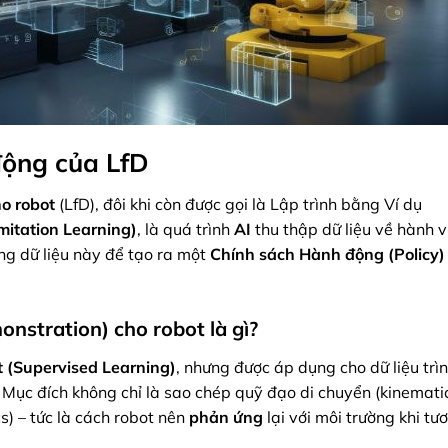
động của LfD
ho robot
(LfD), đôi khi còn được gọi là Lập trình bằng Ví dụ
mitation Learning)
, là quá trình
AI
thu thập dữ liệu về hành v
ng dữ liệu này để tạo ra một
Chính sách Hành động (Policy)
onstration) cho robot là gì?
t (Supervised Learning)
, nhưng được áp dụng cho dữ liệu trì
). Mục đích không chỉ là sao chép quỹ đạo di chuyển (kinemat
) – tức là cách robot nên
phản ứng
lại với môi trường khi tư