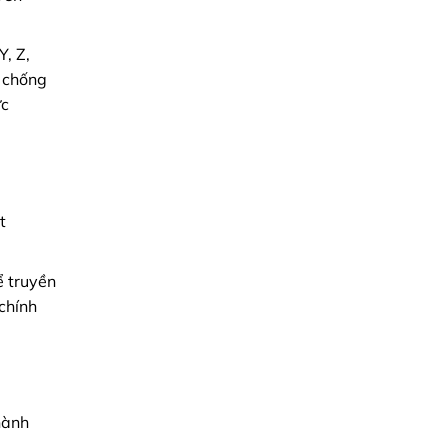
Y, Z,
 chống
ực
t
ể truyền
chính
hành