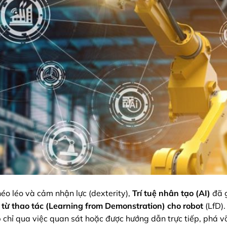
héo léo và cảm nhận lực (dexterity),
Trí tuệ nhân tạo (AI)
đã g
 từ thao tác (Learning from Demonstration) cho robot
(LfD).
chỉ qua việc quan sát hoặc được hướng dẫn trực tiếp, phá v