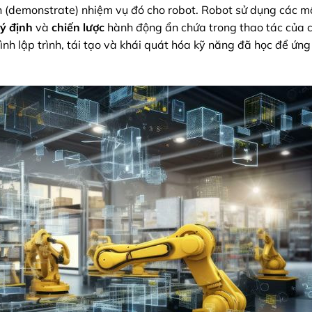
iễn (demonstrate) nhiệm vụ đó cho robot. Robot sử dụng các m
ý định
và
chiến lược
hành động ẩn chứa trong thao tác của 
ình lập trình, tái tạo và khái quát hóa kỹ năng đã học để ứn