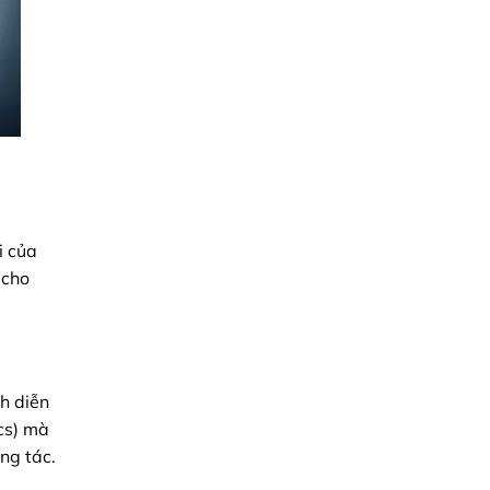
i của
cho
nh diễn
ics) mà
ơng tác.