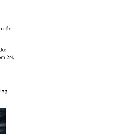
n
cần
dụ:
hêm 2N,
ning