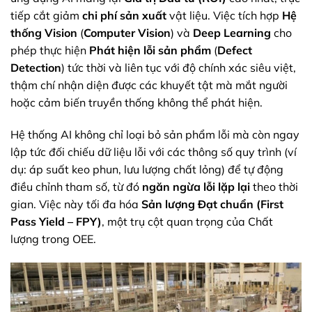
tiếp cắt giảm
chi phí sản xuất
vật liệu. Việc tích hợp
Hệ
thống Vision
(
Computer Vision
) và
Deep Learning
cho
phép thực hiện
Phát hiện lỗi sản phẩm
(
Defect
Detection
) tức thời và liên tục với độ chính xác siêu việt,
thậm chí nhận diện được các khuyết tật mà mắt người
hoặc cảm biến truyền thống không thể phát hiện.
Hệ thống AI không chỉ loại bỏ sản phẩm lỗi mà còn ngay
lập tức đối chiếu dữ liệu lỗi với các thông số quy trình (ví
dụ: áp suất keo phun, lưu lượng chất lỏng) để tự động
điều chỉnh tham số, từ đó
ngăn ngừa lỗi lặp lại
theo thời
gian. Việc này tối đa hóa
Sản lượng Đạt chuẩn (First
Pass Yield – FPY)
, một trụ cột quan trọng của Chất
lượng trong OEE.