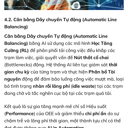
4.2. Cân bằng Dây chuyền Tự động (Automatic Line
Balancing)
Cân bằng Dây chuyền Tự động (Automatic Line
Balancing)
bằng AI sử dụng các mô hình
Học Tăng
Cường (RL)
để phân phối tải công việc đều khắp các
trạm làm việc, giải quyết vấn đề
Nút thắt cổ chai
(Bottlenecks) động. Hệ thống AI liên tục giám sát
thời
gian chu kỳ
của từng trạm và thực hiện
Phân bổ Tài
nguyên
động để đảm bảo luồng công việc mượt mà, loại
bỏ tình trạng
nhàn rỗi lãng phí
(
idle waste
) tại các trạm
đang chờ và tắc nghẽn cục bộ tại các trạm quá tải.
Kết quả là sự gia tăng mạnh mẽ chỉ số Hiệu suất
(
Performance
) của OEE và giảm thiểu
chi phí ẩn
do sự
chậm trễ và lãng phí thời gian, một thành tựu chỉ có thể
đạt được thông qua
AI in Automation
.