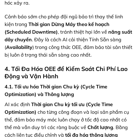
hóc xảy ra.
Cảnh báo sớm cho phép đội ngũ bảo trì thay thế linh
kiện trong
Thời gian Dừng Máy theo kế hoạch
(Scheduled Downtime)
, tránh thiệt hại lớn về
năng suất
dây chuyền
. Đây là cách AI cải thiện Tính Sẵn sàng
(
Availability
) trong công thức OEE, đảm bảo tài sản thiết
bị luôn ở trạng thái sẵn sàng cao nhất.
4. Tối Đa Hóa OEE để Kiểm Soát Chi Phí Lao
Động và Vận Hành
4.1. Tối ưu hóa Thời gian Chu kỳ (Cycle Time
Optimization) và Thông lượng
AI xác định
Thời gian Chu kỳ tối ưu (Cycle Time
Optimization)
cho từng công đoạn và loại sản phẩm cụ
thể, đảm bảo máy móc luôn chạy ở tốc độ cao nhất có
thể mà vẫn duy trì các ràng buộc về
Chất lượng
. Bằng
cách liên tục điều chỉnh và
tối đa hóa thông lượng