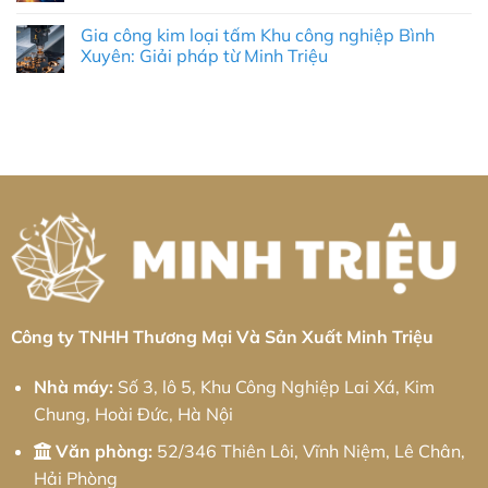
Gia
Không
Khí
Giải
Công
có
Chính
Pháp
Gia công kim loại tấm Khu công nghiệp Bình
Nhôm
bình
Xác
Tự
CNC
luận
Xuyên: Giải pháp từ Minh Triệu
Toàn
Động
Tại
ở
Diện
Hóa
KCN
Gia
Không
Toàn
Cổ
công
có
Diện
Chiên:
kim
bình
&
Tiêu
loại
luận
Thực
Chuẩn
tấm
ở
Chiến
Chính
Khu
Gia
2026
Xác
công
công
&
nghiệp
kim
Giải
Bá
loại
Pháp
Thiện:
tấm
Chuỗi
Giải
Khu
Cung
pháp
công
Ứng
từ
nghiệp
Toàn
Minh
Bình
Diện
Triệu
Xuyên:
Giải
pháp
từ
Minh
Công ty TNHH Thương Mại Và Sản Xuất Minh Triệu
Triệu
Nhà máy:
Số 3, lô 5, Khu Công Nghiệp Lai Xá, Kim
Chung, Hoài Đức, Hà Nội
Văn phòng:
52/346 Thiên Lôi, Vĩnh Niệm, Lê Chân,
Hải Phòng