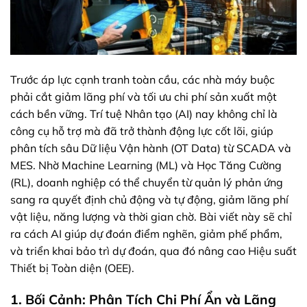
Trước áp lực cạnh tranh toàn cầu, các nhà máy buộc
phải cắt giảm lãng phí và tối ưu chi phí sản xuất một
cách bền vững. Trí tuệ Nhân tạo (AI) nay không chỉ là
công cụ hỗ trợ mà đã trở thành động lực cốt lõi, giúp
phân tích sâu Dữ liệu Vận hành (OT Data) từ SCADA và
MES. Nhờ Machine Learning (ML) và Học Tăng Cường
(RL), doanh nghiệp có thể chuyển từ quản lý phản ứng
sang ra quyết định chủ động và tự động, giảm lãng phí
vật liệu, năng lượng và thời gian chờ. Bài viết này sẽ chỉ
ra cách AI giúp dự đoán điểm nghẽn, giảm phế phẩm,
và triển khai bảo trì dự đoán, qua đó nâng cao Hiệu suất
Thiết bị Toàn diện (OEE).
1. Bối Cảnh: Phân Tích Chi Phí Ẩn và Lãng