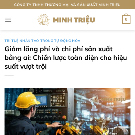
Bỏ
CÔNG TY TNHH THƯƠNG MẠI VÀ SẢN XUẤT MINH TRIỆU
qua
nội
0
dung
TRÍ TUỆ NHÂN TẠO TRONG TỰ ĐỘNG HÓA
Giảm lãng phí và chi phí sản xuất
bằng ai: Chiến lược toàn diện cho hiệu
suất vượt trội