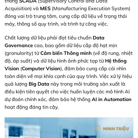
thống
SCADA
(Supervisory Control and Data
Acquisition) và
MES
(Manufacturing Execution System)
đóng vai trò trung tâm, cung cấp dữ liệu về trạng thái
máy, thông số quy trình, và trình tự công việc.
Chất lượng dữ liệu phải đạt tiêu chuẩn
Data
Governance
cao, bao gồm dữ liệu cấp độ hạt mịn
(granularity) từ
Cảm biến Thông minh
(về độ rung, nhiệt
độ, áp suất) và dữ liệu hình ảnh phức tạp từ
Hệ thống
Vision
(
Computer Vision
), đảm bảo cung cấp cái nhìn
toàn diện về mọi khía cạnh của quy trình. Việc xử lý hiệu
quả lượng
Big Data
này trong môi trường sản xuất là
điều kiện tiên quyết cho việc huấn luyện các mô hình AI
dự đoán chính xác, đảm bảo hệ thống
AI in Automation
hoạt động đáng tin cậy.