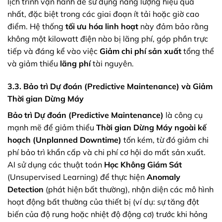
lịch trình vận hành để sử dụng năng lượng hiệu quả
nhất, đặc biệt trong các giai đoạn ít tải hoặc giờ cao
điểm. Hệ thống
tối ưu hóa linh hoạt
này đảm bảo rằng
không một kilowatt điện nào bị lãng phí, góp phần trực
tiếp và đáng kể vào việc
Giảm chi phí sản xuất
tổng thể
và giảm thiểu
lãng phí
tài nguyên.
3.3. Bảo trì Dự đoán (Predictive Maintenance) và Giảm
Thời gian Dừng Máy
Bảo trì Dự đoán (Predictive Maintenance)
là công cụ
mạnh mẽ để giảm thiểu
Thời gian Dừng Máy ngoài kế
hoạch (Unplanned Downtime)
tốn kém, từ đó giảm chi
phí bảo trì khẩn cấp và chi phí cơ hội do mất sản xuất.
AI sử dụng các thuật toán
Học Không Giám Sát
(Unsupervised Learning) để thực hiện
Anomaly
Detection
(phát hiện bất thường), nhận diện các mô hình
hoạt động bất thường của thiết bị (ví dụ: sự tăng đột
biến của độ rung hoặc nhiệt độ động cơ) trước khi hỏng