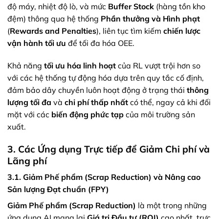
độ máy, nhiệt độ lò, và mức
Buffer Stock
(hàng tồn kho
đệm) thông qua hệ thống
Phần thưởng và Hình phạt
(
Rewards and Penalties
), liên tục tìm kiếm
chiến lược
vận hành tối ưu
để tối đa hóa OEE.
Khả năng
tối ưu hóa linh hoạt
của RL vượt trội hơn so
với các hệ thống tự động hóa dựa trên quy tắc cố định,
đảm bảo dây chuyền luôn hoạt động ở trạng thái
thông
lượng tối đa
và
chi phí thấp nhất
có thể, ngay cả khi đối
mặt với các
biến động phức tạp
của môi trường sản
xuất.
3. Các Ứng dụng Trực tiếp để Giảm Chi phí và
Lãng phí
3.1. Giảm Phế phẩm (Scrap Reduction) và Nâng cao
Sản lượng Đạt chuẩn (FPY)
Giảm Phế phẩm (Scrap Reduction)
là một trong những
ứng dụng AI mang lại
Giá trị Đầu tư (ROI)
cao nhất, trực