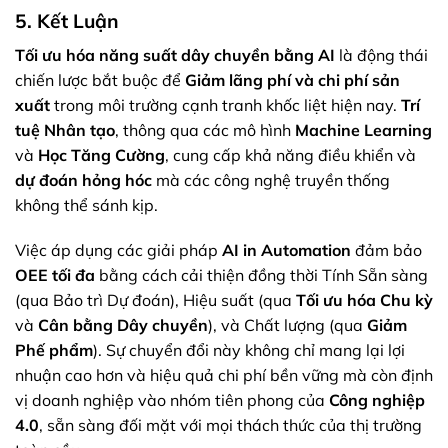
5. Kết Luận
Tối ưu hóa năng suất dây chuyền bằng AI
là động thái
chiến lược bắt buộc để
Giảm lãng phí và chi phí sản
xuất
trong môi trường cạnh tranh khốc liệt hiện nay.
Trí
tuệ Nhân tạo
, thông qua các mô hình
Machine Learning
và
Học Tăng Cường
, cung cấp khả năng điều khiển và
dự đoán hỏng hóc
mà các công nghệ truyền thống
không thể sánh kịp.
Việc áp dụng các giải pháp
AI in Automation
đảm bảo
OEE tối đa
bằng cách cải thiện đồng thời Tính Sẵn sàng
(qua Bảo trì Dự đoán), Hiệu suất (qua
Tối ưu hóa Chu kỳ
và
Cân bằng Dây chuyền
), và Chất lượng (qua
Giảm
Phế phẩm
). Sự chuyển đổi này không chỉ mang lại lợi
nhuận cao hơn và hiệu quả chi phí bền vững mà còn định
vị doanh nghiệp vào nhóm tiên phong của
Công nghiệp
4.0
, sẵn sàng đối mặt với mọi thách thức của thị trường