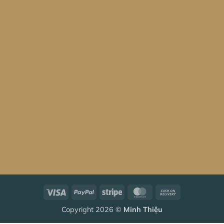
Visa
PayPal
Stripe
MasterCard
Cash
On
Copyright 2026 ©
Minh Thiệu
Delivery