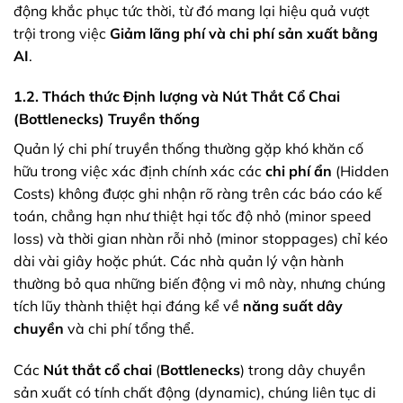
động khắc phục tức thời, từ đó mang lại hiệu quả vượt
trội trong việc
Giảm lãng phí và chi phí sản xuất bằng
AI
.
1.2. Thách thức Định lượng và Nút Thắt Cổ Chai
(Bottlenecks) Truyền thống
Quản lý chi phí truyền thống thường gặp khó khăn cố
hữu trong việc xác định chính xác các
chi phí ẩn
(Hidden
Costs) không được ghi nhận rõ ràng trên các báo cáo kế
toán, chẳng hạn như thiệt hại tốc độ nhỏ (minor speed
loss) và thời gian nhàn rỗi nhỏ (minor stoppages) chỉ kéo
dài vài giây hoặc phút. Các nhà quản lý vận hành
thường bỏ qua những biến động vi mô này, nhưng chúng
tích lũy thành thiệt hại đáng kể về
năng suất dây
chuyền
và chi phí tổng thể.
Các
Nút thắt cổ chai
(
Bottlenecks
) trong dây chuyền
sản xuất có tính chất động (dynamic), chúng liên tục di