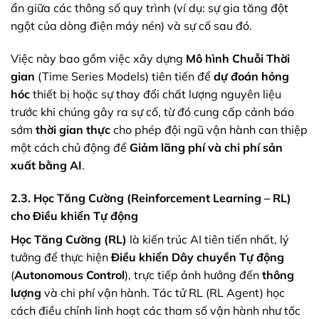
ẩn giữa các thông số quy trình (ví dụ: sự gia tăng đột
ngột của dòng điện máy nén) và sự cố sau đó.
Việc này bao gồm việc xây dựng
Mô hình Chuỗi Thời
gian
(Time Series Models) tiên tiến để
dự đoán hỏng
hóc
thiết bị hoặc sự thay đổi chất lượng nguyên liệu
trước khi chúng gây ra sự cố, từ đó cung cấp cảnh báo
sớm
thời gian thực
cho phép đội ngũ vận hành can thiệp
một cách chủ động để
Giảm lãng phí và chi phí sản
xuất bằng AI
.
2.3. Học Tăng Cường (Reinforcement Learning – RL)
cho Điều khiển Tự động
Học Tăng Cường (RL)
là kiến trúc AI tiên tiến nhất, lý
tưởng để thực hiện
Điều khiển Dây chuyền Tự động
(
Autonomous Control
), trực tiếp ảnh hưởng đến
thông
lượng
và chi phí vận hành. Tác tử RL (RL Agent) học
cách điều chỉnh linh hoạt các tham số vận hành như tốc