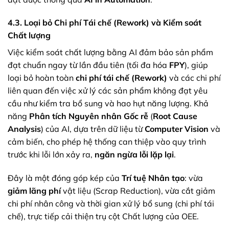
4.3. Loại bỏ Chi phí Tái chế (Rework) và Kiểm soát
Chất lượng
Việc kiểm soát chất lượng bằng AI đảm bảo sản phẩm
đạt chuẩn ngay từ lần đầu tiên (tối đa hóa
FPY
), giúp
loại bỏ hoàn toàn
chi phí tái chế (Rework)
và các chi phí
liên quan đến việc xử lý các sản phẩm không đạt yêu
cầu như kiểm tra bổ sung và hao hụt năng lượng. Khả
năng
Phân tích Nguyên nhân Gốc rễ
(
Root Cause
Analysis
) của AI, dựa trên dữ liệu từ
Computer Vision
và
cảm biến, cho phép hệ thống can thiệp vào quy trình
trước khi lỗi lớn xảy ra,
ngăn ngừa lỗi lặp lại
.
Đây là một đóng góp kép của
Trí tuệ Nhân tạo
: vừa
giảm lãng phí
vật liệu (Scrap Reduction), vừa cắt giảm
chi phí nhân công và thời gian xử lý bổ sung (chi phí tái
chế), trực tiếp cải thiện trụ cột Chất lượng của OEE.