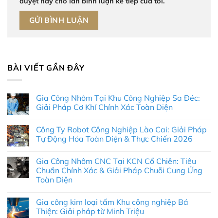
duyệt này cho lần bình luận kế tiếp của tôi.
BÀI VIẾT GẦN ĐÂY
Gia Công Nhôm Tại Khu Công Nghiệp Sa Đéc:
Giải Pháp Cơ Khí Chính Xác Toàn Diện
Không
có
Công Ty Robot Công Nghiệp Lào Cai: Giải Pháp
bình
luận
Tự Động Hóa Toàn Diện & Thực Chiến 2026
ở
Gia
Không
Công
có
Gia Công Nhôm CNC Tại KCN Cổ Chiên: Tiêu
Nhôm
bình
Tại
luận
Chuẩn Chính Xác & Giải Pháp Chuỗi Cung Ứng
Khu
ở
Toàn Diện
Công
Công
Nghiệp
Ty
Không
Sa
Robot
có
Đéc:
Công
Gia công kim loại tấm Khu công nghiệp Bá
bình
Giải
Nghiệp
luận
Thiện: Giải pháp từ Minh Triệu
Pháp
Lào
ở
Cơ
Cai: