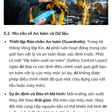
5.2. Yêu cầu về An toàn và Dữ liệu
Thiết lập Rào chắn An toàn (Guardrails):
Trong hệ
thống Vòng lặp Kín,
AI
phải luôn hoạt động trong các
giới hạn vật lý và an toàn được xác định trước. Phải
có một “lớp kiểm soát an toàn” (Safety Control Layer)
ngăn
AI
đưa ra các lệnh điều chỉnh vượt quá giới hạn
an toàn vật lý của máy móc (ví dụ:
AI
không được
phép điều chỉnh nhiệt độ quá mức chịu đựng của vật
liệu hoặc máy móc).
Sự ổn định và Bảo trì Mô hình:
Môi trường sản xuất
thay đổi theo
thời gian
. Độ mòn của máy móc, thay
đổi nhà cung cấp nguyên liệu có thể khiến mô hình
AI