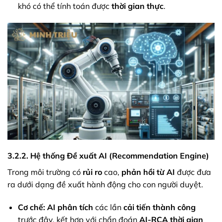
khó có thể tính toán được
thời gian thực
.
3.2.2. Hệ thống Đề xuất AI (Recommendation Engine)
Trong môi trường có
rủi ro
cao,
phản hồi từ AI
được đưa
ra dưới dạng đề xuất hành động cho con người duyệt.
Cơ chế:
AI
phân tích
các lần
cải tiến
thành công
trước đây, kết hợp với chẩn đoán
AI-RCA
thời gian