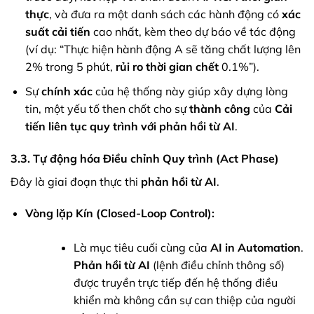
thực
, và đưa ra một danh sách các hành động có
xác
suất
cải tiến
cao nhất, kèm theo dự báo về tác động
(ví dụ: “Thực hiện hành động A sẽ tăng chất lượng lên
2% trong 5 phút,
rủi ro
thời gian chết
0.1%”).
Sự
chính xác
của hệ thống này giúp xây dựng lòng
tin, một yếu tố then chốt cho sự
thành công
của
Cải
tiến liên tục quy trình với phản hồi từ AI
.
3.3. Tự động hóa Điều chỉnh Quy trình (Act Phase)
Đây là giai đoạn thực thi
phản hồi từ AI
.
Vòng lặp Kín (Closed-Loop Control):
Là mục tiêu cuối cùng của
AI in Automation
.
Phản hồi từ AI
(lệnh điều chỉnh thông số)
được truyền trực tiếp đến hệ thống điều
khiển mà không cần sự can thiệp của người