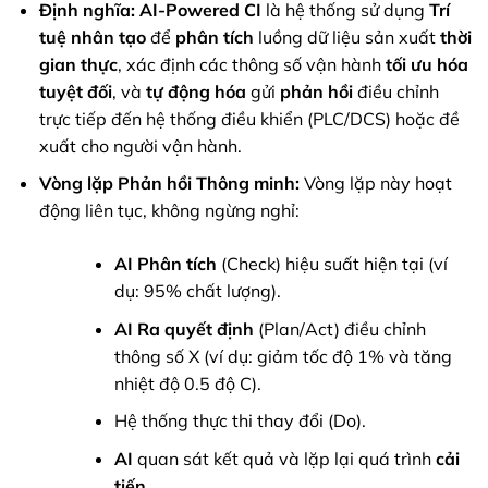
Định nghĩa:
AI-Powered CI
là hệ thống sử dụng
Trí
tuệ nhân tạo
để
phân tích
luồng dữ liệu sản xuất
thời
gian thực
, xác định các thông số vận hành
tối ưu hóa
tuyệt đối
, và
tự động hóa
gửi
phản hồi
điều chỉnh
trực tiếp đến hệ thống điều khiển (PLC/DCS) hoặc đề
xuất cho người vận hành.
Vòng lặp Phản hồi Thông minh:
Vòng lặp này hoạt
động liên tục, không ngừng nghỉ:
AI
Phân tích
(Check) hiệu suất hiện tại (ví
dụ: 95% chất lượng).
AI
Ra quyết định
(Plan/Act) điều chỉnh
thông số X (ví dụ: giảm tốc độ 1% và tăng
nhiệt độ 0.5 độ C).
Hệ thống thực thi thay đổi (Do).
AI
quan sát kết quả và lặp lại quá trình
cải
tiến
.