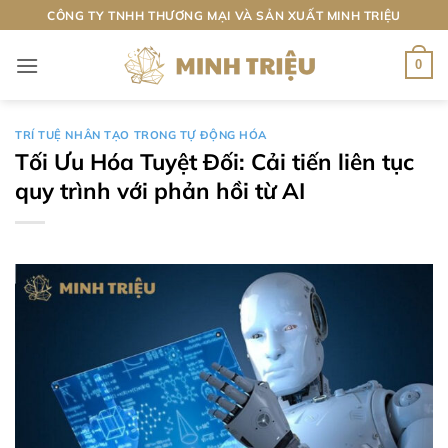
Bỏ
CÔNG TY TNHH THƯƠNG MẠI VÀ SẢN XUẤT MINH TRIỆU
qua
nội
0
dung
TRÍ TUỆ NHÂN TẠO TRONG TỰ ĐỘNG HÓA
Tối Ưu Hóa Tuyệt Đối: Cải tiến liên tục
quy trình với phản hồi từ AI