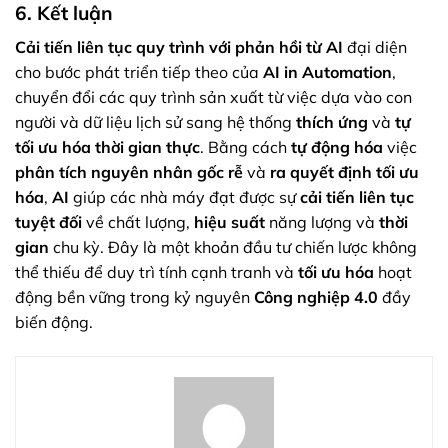
6. Kết luận
Cải tiến liên tục quy trình với phản hồi từ AI
đại diện
cho bước phát triển tiếp theo của
AI in Automation
,
chuyển đổi các quy trình sản xuất từ việc dựa vào con
người và dữ liệu lịch sử sang hệ thống
thích ứng
và
tự
tối ưu hóa
thời gian thực
. Bằng cách
tự động hóa
việc
phân tích nguyên nhân gốc rễ
và
ra quyết định
tối ưu
hóa
,
AI
giúp các nhà máy đạt được sự
cải tiến liên tục
tuyệt đối
về chất lượng,
hiệu suất
năng lượng và
thời
gian
chu kỳ. Đây là một khoản đầu tư chiến lược không
thể thiếu để duy trì tính cạnh tranh và
tối ưu hóa
hoạt
động bền vững trong kỷ nguyên
Công nghiệp 4.0
đầy
biến động.