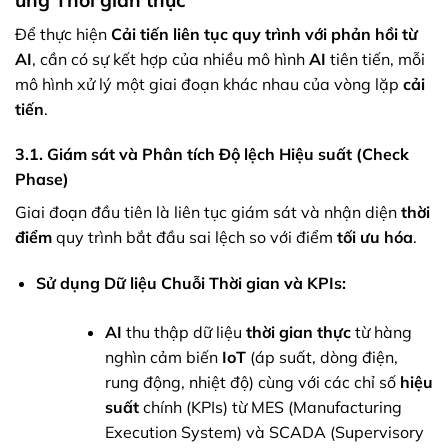
Để thực hiện
Cải tiến liên tục quy trình với phản hồi từ
AI
, cần có sự kết hợp của nhiều mô hình
AI
tiên tiến, mỗi
mô hình xử lý một giai đoạn khác nhau của vòng lặp
cải
tiến
.
3.1. Giám sát và Phân tích Độ lệch Hiệu suất (Check
Phase)
Giai đoạn đầu tiên là liên tục giám sát và nhận diện
thời
điểm
quy trình bắt đầu sai lệch so với điểm
tối ưu hóa
.
Sử dụng Dữ liệu Chuỗi Thời gian và KPIs:
AI
thu thập dữ liệu
thời gian thực
từ hàng
nghìn cảm biến
IoT
(áp suất, dòng điện,
rung động, nhiệt độ) cùng với các chỉ số
hiệu
suất
chính (KPIs) từ MES (Manufacturing
Execution System) và SCADA (Supervisory