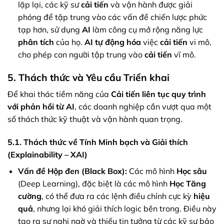
lặp lại, các kỹ sư
cải tiến
và vận hành được giải
phóng để tập trung vào các vấn đề chiến lược phức
tạp hơn, sử dụng
AI
làm công cụ mở rộng năng lực
phân tích
của họ.
AI
tự động hóa
việc
cải tiến
vi mô,
cho phép con người tập trung vào
cải tiến
vĩ mô.
5. Thách thức và Yêu cầu Triển khai
Để khai thác tiềm năng của
Cải tiến liên tục quy trình
với phản hồi từ AI
, các doanh nghiệp cần vượt qua một
số thách thức kỹ thuật và vận hành quan trọng.
5.1. Thách thức về Tính Minh bạch và Giải thích
(Explainability – XAI)
Vấn đề Hộp đen (Black Box):
Các mô hình
Học sâu
(Deep Learning), đặc biệt là các mô hình
Học Tăng
cường
, có thể đưa ra các lệnh điều chỉnh cực kỳ
hiệu
quả
, nhưng lại khó giải thích logic bên trong. Điều này
tạo ra sự nghi ngờ và thiếu tin tưởng từ các kỹ sư bảo