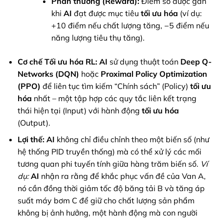
Phần thưởng (Reward):
Điểm số được gán
khi
AI
đạt được mục tiêu
tối ưu hóa
(ví dụ:
+10 điểm nếu chất lượng tăng, −5 điểm nếu
năng lượng tiêu thụ tăng).
Cơ chế Tối ưu hóa RL:
AI
sử dụng thuật toán
Deep Q-
Networks (DQN)
hoặc
Proximal Policy Optimization
(PPO)
để liên tục tìm kiếm “Chính sách” (Policy)
tối ưu
hóa
nhất – một tập hợp các quy tắc liên kết trạng
thái hiện tại (Input) với hành động
tối ưu hóa
(Output).
Lợi thế:
AI
không chỉ điều chỉnh theo một biến số (như
hệ thống PID truyền thống) mà có thể xử lý các mối
tương quan phi tuyến tính giữa hàng trăm biến số.
Ví
dụ:
AI
nhận ra rằng để khắc phục vấn đề của Van A,
nó cần đồng thời giảm tốc độ băng tải B và tăng áp
suất máy bơm C để giữ cho chất lượng sản phẩm
không bị ảnh hưởng, một hành động mà con người