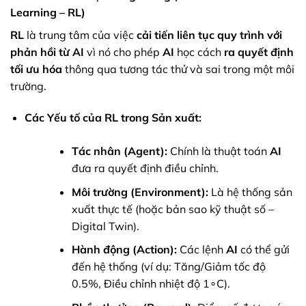
Learning – RL)
RL
là trung tâm của việc
cải tiến liên tục quy trình với
phản hồi từ AI
vì nó cho phép
AI
học cách
ra quyết định
tối ưu hóa
thông qua tương tác thử và sai trong một môi
trường.
Các Yếu tố của RL trong Sản xuất:
Tác nhân (Agent):
Chính là thuật toán
AI
đưa ra quyết định điều chỉnh.
Môi trường (Environment):
Là hệ thống sản
xuất thực tế (hoặc bản sao kỹ thuật số –
Digital Twin).
Hành động (Action):
Các lệnh
AI
có thể gửi
đến hệ thống (ví dụ: Tăng/Giảm tốc độ
0.5%, Điều chỉnh nhiệt độ 1∘C).