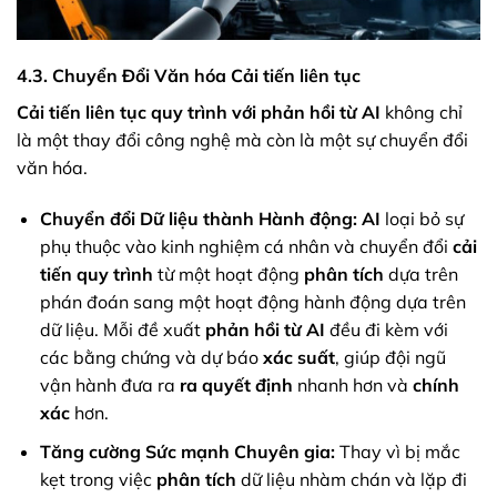
4.3. Chuyển Đổi Văn hóa Cải tiến liên tục
Cải tiến liên tục quy trình với phản hồi từ AI
không chỉ
là một thay đổi công nghệ mà còn là một sự chuyển đổi
văn hóa.
Chuyển đổi Dữ liệu thành Hành động:
AI
loại bỏ sự
phụ thuộc vào kinh nghiệm cá nhân và chuyển đổi
cải
tiến quy trình
từ một hoạt động
phân tích
dựa trên
phán đoán sang một hoạt động hành động dựa trên
dữ liệu. Mỗi đề xuất
phản hồi từ AI
đều đi kèm với
các bằng chứng và dự báo
xác suất
, giúp đội ngũ
vận hành đưa ra
ra quyết định
nhanh hơn và
chính
xác
hơn.
Tăng cường Sức mạnh Chuyên gia:
Thay vì bị mắc
kẹt trong việc
phân tích
dữ liệu nhàm chán và lặp đi