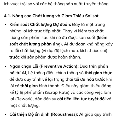
ích vượt trội so với các hệ thống sản xuất truyền thống.
4.1. Nâng cao Chất lượng và Giảm Thiểu Sai sót
Kiểm soát Chất lượng Dự đoán:
Đây là một trong
những lợi ích trực tiếp nhất. Thay vì kiểm tra chất
lượng sản phẩm sau khi nó đã được sản xuất (
kiểm
soát chất lượng phản ứng
),
AI
dự đoán khả năng xảy
ra lỗi chất lượng (ví dụ: độ lệch màu, kích thước sai)
trước
khi sản phẩm được hoàn thành.
Ngăn chặn Lỗi (Preventive Action):
Dựa trên
phản
hồi từ AI
, hệ thống điều chỉnh thông số
thời gian thực
để đưa quy trình về lại trạng thái
tối ưu hóa
trước
khi
lỗi có
thời gian
hình thành. Điều này giảm thiểu đáng
kể tỷ lệ phế phẩm (Scrap Rate) và các công việc làm
lại (Rework), dẫn đến sự
cải tiến liên tục
tuyệt đối
về
mặt chất lượng.
Cải thiện Độ ổn định (Robustness):
AI
giúp quy trình