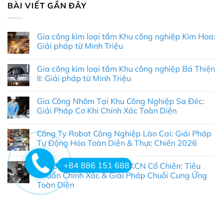
BÀI VIẾT GẦN ĐÂY
Gia công kim loại tấm Khu công nghiệp Kim Hoa:
Giải pháp từ Minh Triệu
Không
có
Gia công kim loại tấm Khu công nghiệp Bá Thiện
bình
luận
II: Giải pháp từ Minh Triệu
ở
Gia
Không
công
có
Gia Công Nhôm Tại Khu Công Nghiệp Sa Đéc:
kim
bình
loại
luận
Giải Pháp Cơ Khí Chính Xác Toàn Diện
tấm
ở
Khu
Gia
Không
công
công
có
Công Ty Robot Công Nghiệp Lào Cai: Giải Pháp
nghiệp
kim
bình
Kim
loại
luận
Tự Động Hóa Toàn Diện & Thực Chiến 2026
Hoa:
tấm
ở
Giải
Khu
Gia
Không
pháp
công
Công
có
+84 886 151 688
Gia Công Nhôm CNC Tại KCN Cổ Chiên: Tiêu
từ
nghiệp
Nhôm
bình
Minh
Bá
Tại
luận
Chuẩn Chính Xác & Giải Pháp Chuỗi Cung Ứng
Triệu
Thiện
Khu
ở
Toàn Diện
II:
Công
Công
Giải
Nghiệp
Ty
Không
pháp
Sa
Robot
có
từ
Đéc:
Công
bình
Minh
Giải
Nghiệp
luận
Triệu
Pháp
Lào
ở