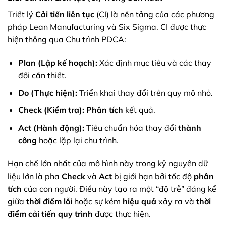
Triết lý
Cải tiến liên tục
(CI) là nền tảng của các phương
pháp Lean Manufacturing và Six Sigma. CI được thực
hiện thông qua Chu trình PDCA:
Plan (Lập kế hoạch):
Xác định mục tiêu và các thay
đổi cần thiết.
Do (Thực hiện):
Triển khai thay đổi trên quy mô nhỏ.
Check (Kiểm tra):
Phân tích
kết quả.
Act (Hành động):
Tiêu chuẩn hóa thay đổi
thành
công
hoặc lặp lại chu trình.
Hạn chế lớn nhất của mô hình này trong kỷ nguyên dữ
liệu lớn là pha
Check
và
Act
bị giới hạn bởi tốc độ
phân
tích
của con người. Điều này tạo ra một “độ trễ” đáng kể
giữa
thời điểm
lỗi
hoặc sự kém
hiệu quả
xảy ra và
thời
điểm
cải tiến quy trình
được thực hiện.