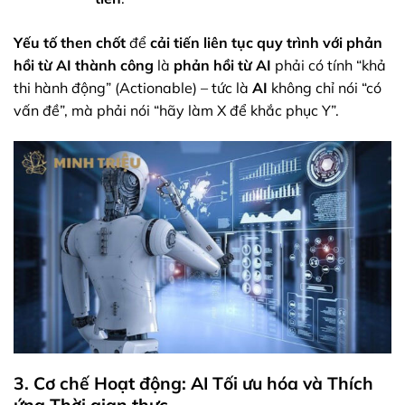
Yếu tố then chốt
để
cải tiến liên tục quy trình với phản
hồi từ AI
thành công
là
phản hồi từ AI
phải có tính “khả
thi hành động” (Actionable) – tức là
AI
không chỉ nói “có
vấn đề”, mà phải nói “hãy làm X để khắc phục Y”.
3. Cơ chế Hoạt động: AI Tối ưu hóa và Thích
ứng Thời gian thực