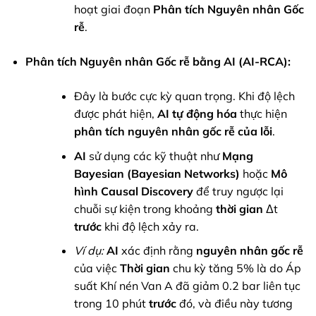
hoạt giai đoạn
Phân tích Nguyên nhân Gốc
rễ
.
Phân tích Nguyên nhân Gốc rễ bằng AI (AI-RCA):
Đây là bước cực kỳ quan trọng. Khi độ lệch
được phát hiện,
AI
tự động hóa
thực hiện
phân tích nguyên nhân gốc rễ của lỗi
.
AI
sử dụng các kỹ thuật như
Mạng
Bayesian (Bayesian Networks)
hoặc
Mô
hình Causal Discovery
để truy ngược lại
chuỗi sự kiện trong khoảng
thời gian
Δt
trước
khi độ lệch xảy ra.
Ví dụ:
AI
xác định rằng
nguyên nhân gốc rễ
của việc
Thời gian
chu kỳ tăng 5% là do Áp
suất Khí nén Van A đã giảm 0.2 bar liên tục
trong 10 phút
trước
đó, và điều này tương