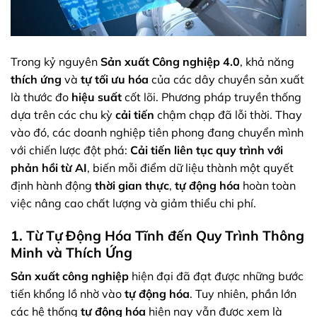
Trong kỷ nguyên
Sản xuất Công nghiệp 4.0
, khả năng
thích ứng
và
tự tối ưu hóa
của các dây chuyền sản xuất
là thước đo
hiệu suất
cốt lõi. Phương pháp truyền thống
dựa trên các chu kỳ
cải tiến
chậm chạp đã lỗi thời. Thay
vào đó, các doanh nghiệp tiên phong đang chuyển mình
với chiến lược đột phá:
Cải tiến liên tục quy trình với
phản hồi từ AI
, biến mỗi điểm dữ liệu thành một quyết
định hành động
thời gian thực
,
tự động hóa
hoàn toàn
việc nâng cao chất lượng và giảm thiểu chi phí.
1. Từ Tự Động Hóa Tĩnh đến Quy Trình Thông
Minh và Thích Ứng
Sản xuất công nghiệp
hiện đại đã đạt được những bước
tiến khổng lồ nhờ vào
tự động hóa
. Tuy nhiên, phần lớn
các hệ thống
tự động hóa
hiện nay vẫn được xem là