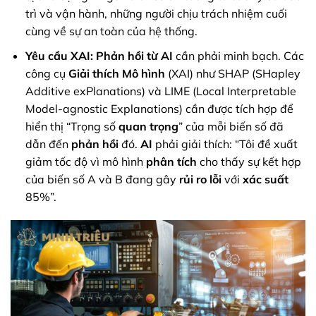
trì và vận hành, những người chịu trách nhiệm cuối
cùng về sự an toàn của hệ thống.
Yêu cầu XAI:
Phản hồi từ AI
cần phải minh bạch. Các
công cụ
Giải thích Mô hình
(XAI) như SHAP (SHapley
Additive exPlanations) và LIME (Local Interpretable
Model-agnostic Explanations) cần được tích hợp để
hiển thị “Trọng số
quan trọng
” của mỗi biến số đã
dẫn đến
phản hồi
đó.
AI
phải giải thích: “Tôi đề xuất
giảm tốc độ vì mô hình
phân tích
cho thấy sự kết hợp
của biến số A và B đang gây
rủi ro
lỗi
với
xác suất
85%”.