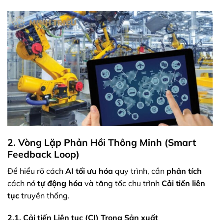
2. Vòng Lặp Phản Hồi Thông Minh (Smart
Feedback Loop)
Để hiểu rõ cách
AI
tối ưu hóa
quy trình, cần
phân tích
cách nó
tự động hóa
và tăng tốc chu trình
Cải tiến liên
tục
truyền thống.
2.1. Cải tiến Liên tục (CI) Trong Sản xuất