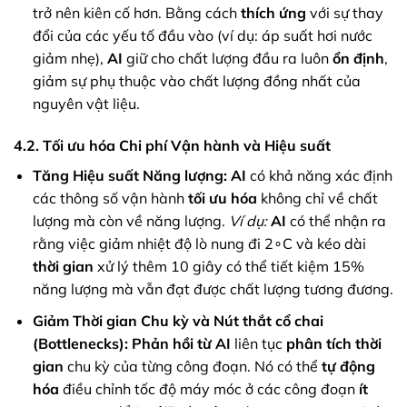
trở nên kiên cố hơn. Bằng cách
thích ứng
với sự thay
đổi của các yếu tố đầu vào (ví dụ: áp suất hơi nước
giảm nhẹ),
AI
giữ cho chất lượng đầu ra luôn
ổn định
,
giảm sự phụ thuộc vào chất lượng đồng nhất của
nguyên vật liệu.
4.2. Tối ưu hóa Chi phí Vận hành và Hiệu suất
Tăng Hiệu suất Năng lượng:
AI
có khả năng xác định
các thông số vận hành
tối ưu hóa
không chỉ về chất
lượng mà còn về năng lượng.
Ví dụ:
AI
có thể nhận ra
rằng việc giảm nhiệt độ lò nung đi 2∘C và kéo dài
thời gian
xử lý thêm 10 giây có thể tiết kiệm 15%
năng lượng mà vẫn đạt được chất lượng tương đương.
Giảm Thời gian Chu kỳ và Nút thắt cổ chai
(Bottlenecks):
Phản hồi từ AI
liên tục
phân tích
thời
gian
chu kỳ của từng công đoạn. Nó có thể
tự động
hóa
điều chỉnh tốc độ máy móc ở các công đoạn
ít