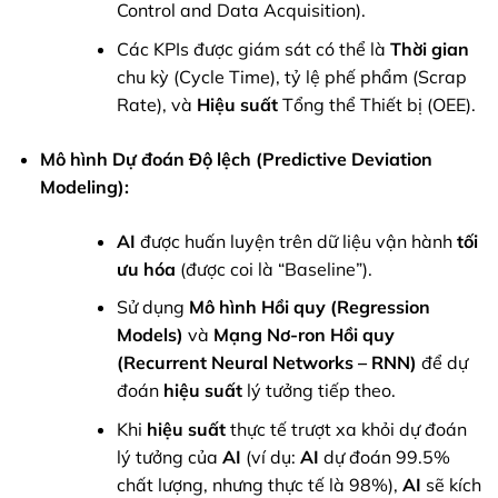
Control and Data Acquisition).
Các KPIs được giám sát có thể là
Thời gian
chu kỳ (Cycle Time), tỷ lệ phế phẩm (Scrap
Rate), và
Hiệu suất
Tổng thể Thiết bị (OEE).
Mô hình Dự đoán Độ lệch (Predictive Deviation
Modeling):
AI
được huấn luyện trên dữ liệu vận hành
tối
ưu hóa
(được coi là “Baseline”).
Sử dụng
Mô hình Hồi quy (Regression
Models)
và
Mạng Nơ-ron Hồi quy
(Recurrent Neural Networks – RNN)
để dự
đoán
hiệu suất
lý tưởng tiếp theo.
Khi
hiệu suất
thực tế trượt xa khỏi dự đoán
lý tưởng của
AI
(ví dụ:
AI
dự đoán 99.5%
chất lượng, nhưng thực tế là 98%),
AI
sẽ kích