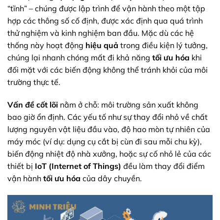
“tĩnh” – chúng được lập trình để vận hành theo một tập
hợp các thông số cố định, được xác định qua quá trình
thử nghiệm và kinh nghiệm ban đầu. Mặc dù các hệ
thống này hoạt động
hiệu quả
trong điều kiện lý tưởng,
chúng lại nhanh chóng mất đi khả năng
tối ưu hóa
khi
đối mặt với các biến động không thể tránh khỏi của môi
trường thực tế.
Vấn đề cốt lõi
nằm ở chỗ: môi trường sản xuất không
bao giờ ổn định. Các yếu tố như sự thay đổi nhỏ về chất
lượng nguyên vật liệu đầu vào, độ hao mòn tự nhiên của
máy móc (ví dụ: dụng cụ cắt bị cùn đi sau mỗi chu kỳ),
biến động nhiệt độ nhà xưởng, hoặc sự cố nhỏ lẻ của các
thiết bị
IoT (Internet of Things)
đều làm thay đổi điểm
vận hành
tối ưu hóa
của dây chuyền.