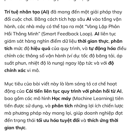
Trí tuệ nhân tạo (AI)
đã mang đến một giải pháp thay
đổi cuộc chơi. Bằng cách tích hợp sâu
AI
vào tầng vận
hành, các nhà máy có thể tạo ra một “Vòng Lặp Phản
Hồi Thông Minh” (Smart Feedback Loop).
AI
liên tục
giám sát hàng nghìn điểm dữ liệu
thời gian thực
,
phân
tích
mức độ
hiệu quả
của quy trình, và
tự động hóa
điều
chỉnh các thông số vận hành (ví dụ: tốc độ băng tải, áp
suất phun, nhiệt độ lò nung) ngay lập tức và với
độ
chính xác
vi mô.
Mục tiêu của bài viết này là làm sáng tỏ cơ chế hoạt
động của
Cải tiến liên tục quy trình với phản hồi từ AI
,
bao gồm các mô hình
Học máy
(Machine Learning) tiên
tiến được sử dụng, và
phân tích
những lợi ích chiến lược
mà phương pháp này mang lại, giúp doanh nghiệp đạt
đến trạng thái
tối ưu hóa
tuyệt đối
và
thích ứng
thời
gian thực
.