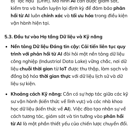
bị “lạc hậu” (Drift). Mô hình
AI
cần được giám sát,
kiểm tra và huấn luyện lại định kỳ để đảm bảo
phản
hồi từ AI
luôn
chính xác
và
tối ưu hóa
trong điều kiện
vận hành hiện tại.
5.3. Đầu tư vào Hạ tầng Dữ liệu và Kỹ năng
Nền tảng Dữ liệu Đáng tin cậy:
Cải tiến liên tục quy
trình với phản hồi từ AI
đòi hỏi một nền tảng dữ liệu
công nghiệp (Industrial Data Lake) vững chắc, nơi dữ
liệu
chuỗi thời gian
từ
IoT
được thu thập, làm sạch và
đồng bộ hóa
thời gian thực
với dữ liệu lịch sử và dữ
liệu sự kiện.
Khoảng cách Kỹ năng:
Cần có sự hợp tác giữa các kỹ
sư vận hành (kiến thức về lĩnh vực) và các nhà khoa
học dữ liệu (kiến thức về
AI
). Việc đào tạo nhân sự về
cách tương tác, giám sát và tin tưởng vào
phản hồi
từ AI
là một phần thiết yếu của chiến lược chuyển đổi.