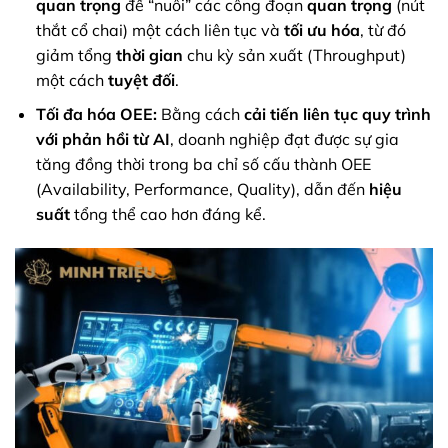
quan trọng
để “nuôi” các công đoạn
quan trọng
(nút
thắt cổ chai) một cách liên tục và
tối ưu hóa
, từ đó
giảm tổng
thời gian
chu kỳ sản xuất (Throughput)
một cách
tuyệt đối
.
Tối đa hóa OEE:
Bằng cách
cải tiến liên tục quy trình
với phản hồi từ AI
, doanh nghiệp đạt được sự gia
tăng đồng thời trong ba chỉ số cấu thành OEE
(Availability, Performance, Quality), dẫn đến
hiệu
suất
tổng thể cao hơn đáng kể.