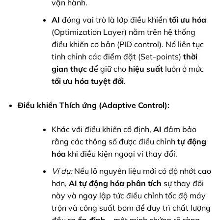
vận hành.
AI
đóng vai trò là lớp điều khiển
tối ưu hóa
(Optimization Layer) nằm trên hệ thống
điều khiển cơ bản (PID control). Nó liên tục
tinh chỉnh các điểm đặt (Set-points)
thời
gian thực
để giữ cho
hiệu suất
luôn ở mức
tối ưu hóa tuyệt đối
.
Điều khiển Thích ứng (Adaptive Control):
Khác với điều khiển cố định,
AI
đảm bảo
rằng các thông số được điều chỉnh
tự động
hóa
khi điều kiện ngoại vi thay đổi.
Ví dụ:
Nếu lô nguyên liệu mới có độ nhớt cao
hơn,
AI
tự động hóa
phân tích
sự thay đổi
này và ngay lập tức điều chỉnh tốc độ máy
trộn và công suất bơm để duy trì chất lượng
đầu ra
ổn định
– một minh chứng rõ ràng