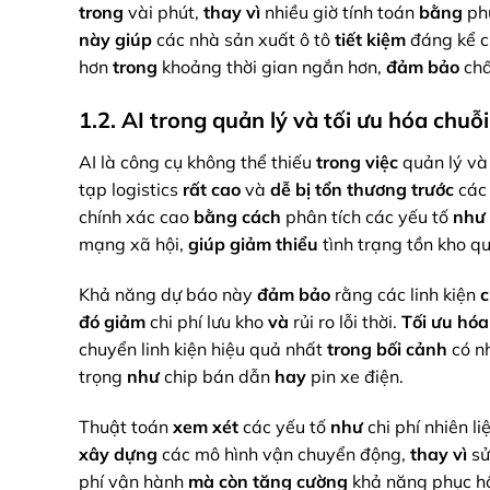
trong
vài phút,
thay vì
nhiều giờ tính toán
bằng
ph
này giúp
các nhà sản xuất ô tô
tiết kiệm
đáng kể ch
hơn
trong
khoảng thời gian ngắn hơn,
đảm bảo
chấ
1.2. AI trong quản lý và tối ưu hóa chuỗ
AI là công cụ không thể thiếu
trong việc
quản lý v
tạp logistics
rất cao
và
dễ bị tổn thương
trước
các 
chính xác cao
bằng cách
phân tích các yếu tố
như
mạng xã hội,
giúp
giảm thiểu
tình trạng tồn kho 
Khả năng dự báo này
đảm bảo
rằng các linh kiện
c
đó
giảm
chi phí lưu kho
và
rủi ro lỗi thời.
Tối ưu hóa 
chuyển linh kiện hiệu quả nhất
trong bối cảnh
có n
trọng
như
chip bán dẫn
hay
pin xe điện.
Thuật toán
xem xét
các yếu tố
như
chi phí nhiên liệ
xây dựng
các mô hình vận chuyển động,
thay vì
sử
phí vận hành
mà còn
tăng cường
khả năng phục h