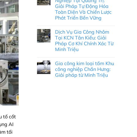
Nghiệp Tại Quảng Trị:
ở
Giải
Giải Pháp Tự Động Hóa
Gia
Pháp
Công
Kỹ
Toàn Diện Và Chiến Lược
Nhôm
Thuật
Phát Triển Bền Vững
Khu
Chính
Công
Xác
Không
Nghiệp
&
có
Sông
Tối
Dịch Vụ Gia Công Nhôm
bình
Bình:
Ưu
luận
Tại KCN Tân Kiều: Giải
Giải
Chi
ở
Pháp
Phí
Pháp Cơ Khí Chính Xác Từ
Công
Tối
Toàn
Ty
Minh Triệu
Ưu
Diện
Robot
Cho
Công
Không
Doanh
Nghiệp
có
Nghiệp
Gia công kim loại tấm Khu
Tại
bình
Cùng
Quảng
luận
công nghiệp Chấn Hưng:
Minh
ở
Trị:
Triệu
Giải pháp từ Minh Triệu
Dịch
Giải
Vụ
Pháp
Không
Gia
Tự
có
Công
Động
bình
Nhôm
Hóa
luận
Tại
Toàn
ở
KCN
Diện
Gia
Tân
Và
công
Kiều:
Chiến
kim
Giải
Lược
loại
Pháp
Phát
 tố cốt
tấm
Cơ
Triển
Khu
Khí
Bền
ụng AI
công
Chính
Vững
nghiệp
Xác
ằm tối
Chấn
Từ
Hưng: