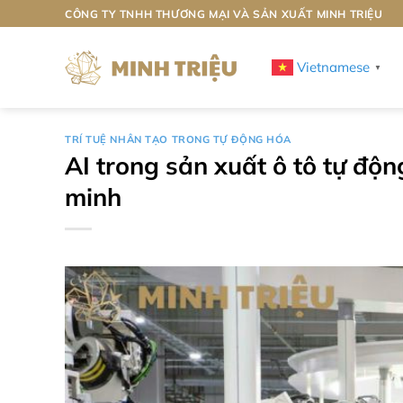
Bỏ
CÔNG TY TNHH THƯƠNG MẠI VÀ SẢN XUẤT MINH TRIỆU
qua
nội
Vietnamese
▼
dung
TRÍ TUỆ NHÂN TẠO TRONG TỰ ĐỘNG HÓA
AI trong sản xuất ô tô tự đ
minh