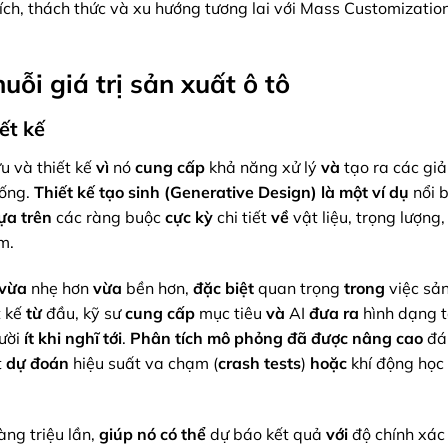
i ích, thách thức và xu hướng tương lai với Mass Customizatio
huỗi giá trị sản xuất ô tô
ết kế
u và thiết kế
vì
nó
cung cấp
khả năng xử lý
và
tạo ra các giả
hống.
Thiết kế tạo sinh (Generative Design)
là một ví dụ
nổi b
ựa trên
các ràng buộc
cực kỳ
chi tiết
về
vật liệu, trọng lượng,
m.
vừa
nhẹ hơn
vừa
bền hơn,
đặc biệt
quan trọng
trong
việc sản
t kế
từ
đầu, kỹ sư
cung cấp
mục tiêu
và
AI
đưa ra
hình dạng t
ười
ít khi nghĩ tới
.
Phân tích mô phỏng
đã được nâng cao
đá
t
dự đoán
hiệu suất va chạm (
crash tests
)
hoặc
khí động học
ng triệu lần,
giúp nó
có thể
dự báo kết quả
với
độ chính xác