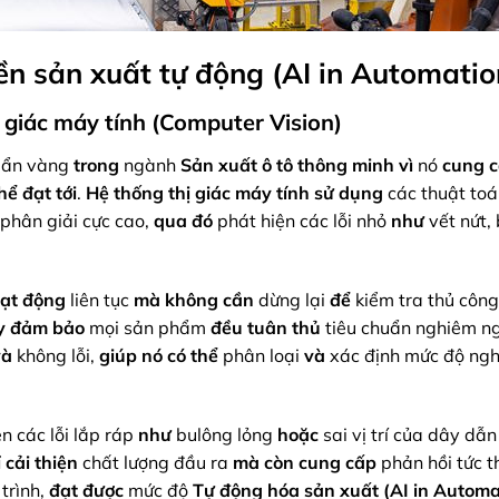
ền sản xuất tự động (AI in Automatio
ị giác máy tính (Computer Vision)
huẩn vàng
trong
ngành
Sản xuất ô tô thông minh
vì
nó
cung 
hể đạt tới
.
Hệ thống thị giác máy tính
sử dụng
các thuật toá
phân giải cực cao,
qua đó
phát hiện các lỗi nhỏ
như
vết nứt, 
ạt động
liên tục
mà không cần
dừng lại
để
kiểm tra thủ côn
ày đảm bảo
mọi sản phẩm
đều tuân thủ
tiêu chuẩn nghiêm n
và
không lỗi,
giúp
nó có thể
phân loại
và
xác định mức độ ng
n các lỗi lắp ráp
như
bulông lỏng
hoặc
sai vị trí của dây dẫn
ỉ
cải thiện
chất lượng đầu ra
mà còn
cung cấp
phản hồi tức t
trình,
đạt được
mức độ
Tự động hóa sản xuất (AI in Automa