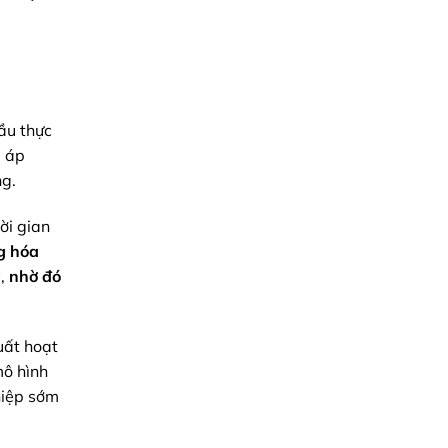
ầu thực
, áp
g.
ời gian
g hóa
ỳ,
nhờ đó
uất hoạt
ô hình
hiệp sớm