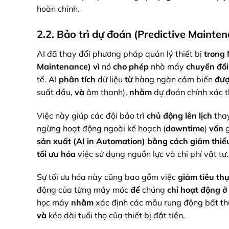
hoàn chỉnh.
2.2. Bảo trì dự đoán (Predictive Mainten
AI đã thay đổi phương pháp quản lý thiết bị
trong
Maintenance)
vì
nó
cho phép
nhà máy
chuyển đổi
tế. AI
phân tích
dữ liệu
từ
hàng ngàn cảm biến
đượ
suất dầu,
và
âm thanh),
nhằm
dự đoán chính xác t
Việc này giúp các đội bảo trì
chủ động
lên lịch
thay
ngừng hoạt động ngoài kế hoạch (
downtime
)
vốn
g
sản xuất (AI in Automation)
bằng cách
giảm thiể
tối ưu hóa
việc sử dụng nguồn lực và chi phí vật tư.
Sự tối ưu hóa này cũng bao gồm việc
giảm tiêu th
động của từng máy móc
để
chúng
chỉ hoạt động
ở
học máy
nhằm
xác định các mẫu rung động bất t
và
kéo dài tuổi thọ của thiết bị đắt tiền.