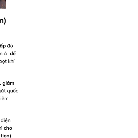
n)
cấp
độ
n AI
để
bọt khí
g,
giảm
gặt quốc
hiêm
 điện
hì
cho
tion)