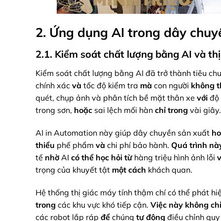
2. Ứng dụng AI trong dây chuy
2.1. Kiểm soát chất lượng bằng AI và th
Kiểm soát chất lượng bằng AI đã trở thành tiêu c
chính xác
và
tốc độ kiểm tra
mà
con người
không t
quét, chụp ảnh và phân tích bề mặt thân xe
với
độ 
trong sơn,
hoặc
sai lệch mối hàn
chỉ trong
vài giây.
AI in Automation này giúp dây chuyền sản xuất
ho
thiểu
phế phẩm
và
chi phí bảo hành.
Quá trình n
tế
nhờ
AI
có thể học hỏi
từ
hàng triệu hình ảnh lỗi
trọng của khuyết tật
một cách
khách quan.
Hệ thống thị giác máy tính thậm chí có thể phát hiệ
trong
các khu vực khó tiếp cận.
Việc này không ch
các robot lắp ráp
để
chúng
tự động
điều chỉnh quy 