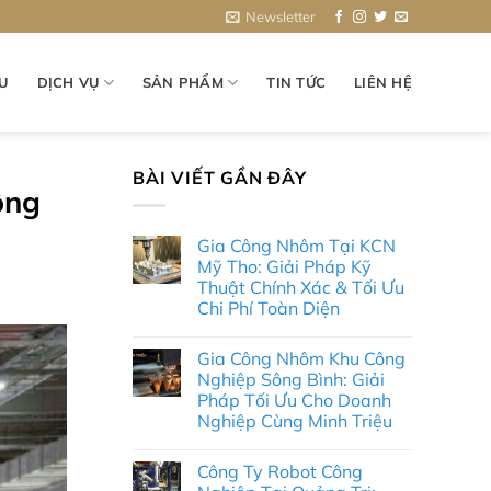
Newsletter
ỆU
DỊCH VỤ
SẢN PHẨM
TIN TỨC
LIÊN HỆ
BÀI VIẾT GẦN ĐÂY
ông
Gia Công Nhôm Tại KCN
Mỹ Tho: Giải Pháp Kỹ
Thuật Chính Xác & Tối Ưu
Chi Phí Toàn Diện
Không
có
Gia Công Nhôm Khu Công
bình
luận
Nghiệp Sông Bình: Giải
ở
Pháp Tối Ưu Cho Doanh
Gia
Công
Nghiệp Cùng Minh Triệu
Nhôm
Tại
Không
KCN
có
Công Ty Robot Công
Mỹ
bình
Tho:
luận