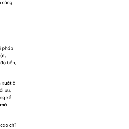
n cùng
Minh
Giải
Triệu
pháp
từ
Minh
Triệu
i pháp
ật,
 độ bền,
 xuất ô
ối ưu,
ng kể
mà
 cao
chỉ