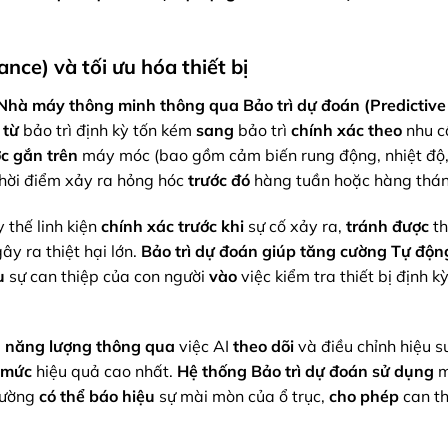
ance) và tối ưu hóa thiết bị
Nhà máy thông minh
thông qua
Bảo trì dự đoán (Predictive
từ
bảo trì định kỳ tốn kém
sang
bảo trì
chính xác
theo
nhu c
c gắn
trên
máy móc (bao gồm cảm biến rung động, nhiệt độ
hời điểm xảy ra hỏng hóc
trước đó
hàng tuần hoặc hàng thán
 thế linh kiện
chính xác
trước khi
sự cố xảy ra,
tránh được
th
ây ra thiệt hại lớn.
Bảo trì dự đoán
giúp
tăng cường
Tự độn
u
sự can thiệp của con người
vào
việc kiểm tra thiết bị định k
ụ năng lượng
thông qua
việc AI
theo dõi
và điều chỉnh hiệu s
 mức
hiệu quả cao nhất.
Hệ thống Bảo trì dự đoán
sử dụng
m
hường
có thể báo hiệu
sự mài mòn của ổ trục,
cho phép
can t