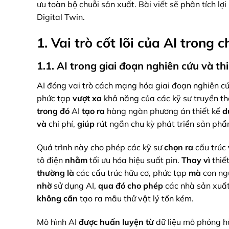
ưu toàn bộ chuỗi sản xuất. Bài viết sẽ phân tích lợ
Digital Twin.
1. Vai trò cốt lõi của AI trong c
1.1. AI trong giai đoạn nghiên cứu và thi
AI đóng vai trò cách mạng hóa giai đoạn nghiên cứ
phức tạp
vượt xa
khả năng của các kỹ sư truyền t
trong đó
AI
tạo ra
hàng ngàn phương án thiết kế
d
và
chi phí,
giúp
rút ngắn chu kỳ phát triển sản phẩ
Quá trình này cho phép các kỹ sư
chọn ra
cấu trúc
tô điện
nhằm
tối ưu hóa hiệu suất pin.
Thay vì
thiế
thường là
các cấu trúc hữu cơ, phức tạp
mà
con ng
nhờ
sử dụng AI,
qua đó
cho phép
các nhà sản xuấ
không cần
tạo ra mẫu thử vật lý tốn kém.
Mô hình AI
được huấn luyện
từ
dữ liệu mô phỏng hà