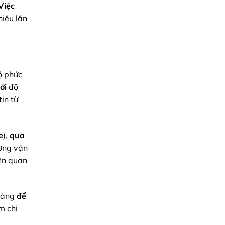
Việc
hiều lần
ộ phức
ới
độ
in từ
e
),
qua
ờng vận
iện quan
 hàng
để
m chi