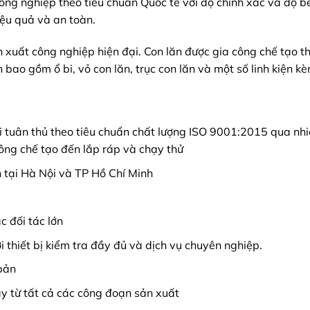
công nghiệp theo tiêu chuẩn Quốc tế với độ chính xác và độ b
ệu quả và an toàn.
n xuất công nghiệp hiện đại. Con lăn được gia công chế tạo t
bao gồm ổ bi, vỏ con lăn, trục con lăn và một số linh kiện kè
ôi tuân thủ theo tiêu chuẩn chất lượng ISO 9001:2015 qua nh
công chế tạo đến lắp ráp và chạy thử
h tại Hà Nội và TP Hồ Chí Minh
c đối tác lớn
i thiết bị kiểm tra đầy đủ và dịch vụ chuyên nghiệp.
bản
y từ tất cả các công đoạn sản xuất