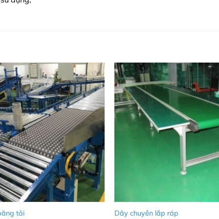
ăng tải
Dây chuyền lắp ráp