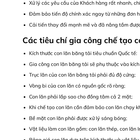
Xử lý các yêu cầu của Khách hàng rất nhanh, ch
Đảm bảo tiến độ chính xác ngay từ những đơn 
Cải tiến thay đổi mạnh mẽ và đã nâng tầm đượ
Các tiêu chí gia công chế tạo 
Kích thước con lăn băng tải tiêu chuẩn Quốc t
Gia công con lăn băng tải sẽ phụ thuộc vào kích
Trục lăn của con lăn băng tải phải đủ độ cứng;
Vòng bi của con lăn có nguồn gốc rõ ràng;
Con lăn phải lắp sao cho đồng tâm cả 2 mặt;
Khi chế tạo con lăn cần đảm bảo con lăn chạy kh
Bề mặt con lăn phải được xử lý sáng bóng;
Vật liệu làm con lăn gồm: con lăn thép, con lăn I
Bảng giá con lăn dựa trên kích thước và vật liệu