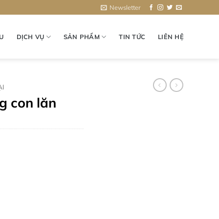
Newsletter
ỆU
DỊCH VỤ
SẢN PHẨM
TIN TỨC
LIÊN HỆ
ẠI
g con lăn