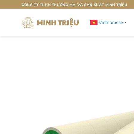
Bỏ
CÔNG TY TNHH THƯƠNG MẠI VÀ SẢN XUẤT MINH TRIỆU
qua
nội
Vietnamese
▼
dung