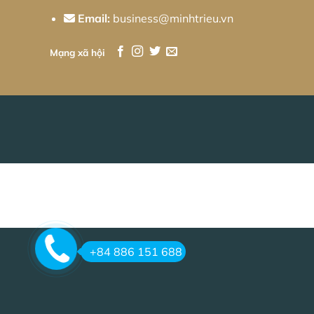
Email:
business@minhtrieu.vn
Mạng xã hội
+84 886 151 688