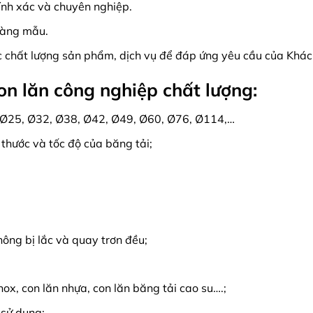
ính xác và chuyên nghiệp.
hàng mẫu.
c chất lượng sản phẩm, dịch vụ để đáp ứng yêu cầu của Khá
con lăn công nghiệp chất lượng:
ế: Ø25, Ø32, Ø38, Ø42, Ø49, Ø60, Ø76, Ø114,…
 thước và tốc độ của băng tải;
ông bị lắc và quay trơn đều;
nox, con lăn nhựa, con lăn băng tải cao su….;
 sử dụng;