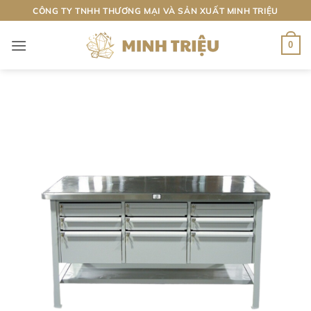
Bỏ
CÔNG TY TNHH THƯƠNG MẠI VÀ SẢN XUẤT MINH TRIỆU
qua
nội
0
dung