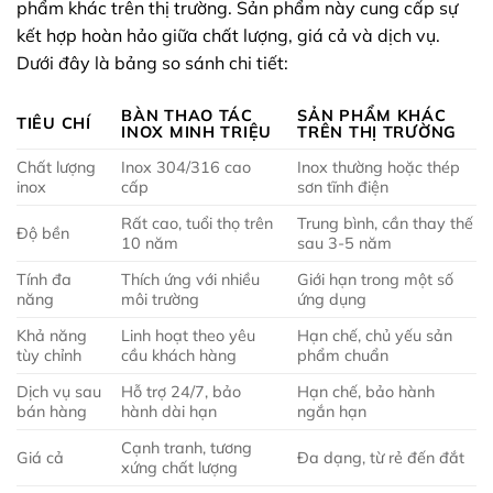
phẩm khác trên thị trường. Sản phẩm này cung cấp sự
kết hợp hoàn hảo giữa chất lượng, giá cả và dịch vụ.
Dưới đây là bảng so sánh chi tiết:
BÀN THAO TÁC
SẢN PHẨM KHÁC
TIÊU CHÍ
INOX MINH TRIỆU
TRÊN THỊ TRƯỜNG
Chất lượng
Inox 304/316 cao
Inox thường hoặc thép
inox
cấp
sơn tĩnh điện
Rất cao, tuổi thọ trên
Trung bình, cần thay thế
Độ bền
10 năm
sau 3-5 năm
Tính đa
Thích ứng với nhiều
Giới hạn trong một số
năng
môi trường
ứng dụng
Khả năng
Linh hoạt theo yêu
Hạn chế, chủ yếu sản
tùy chỉnh
cầu khách hàng
phẩm chuẩn
Dịch vụ sau
Hỗ trợ 24/7, bảo
Hạn chế, bảo hành
bán hàng
hành dài hạn
ngắn hạn
Cạnh tranh, tương
Giá cả
Đa dạng, từ rẻ đến đắt
xứng chất lượng