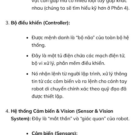
vật cần gắp mà có nhiều loại tay gắp khác
nhau (chúng ta sẽ tìm hiểu kỹ hơn ở Phần 4).
Bộ điều khiển (Controller):
Được mệnh danh là “bộ não” của toàn bộ hệ
thống.
Đây là một tủ điện chứa các mạch điện tử,
bộ vi xử lý, phần mềm điều khiển.
Nó nhận lệnh từ người lập trình, xử lý thông
tin từ các cảm biến và ra lệnh cho cánh tay
robot di chuyển chính xác theo quỹ đạo đã
được thiết lập.
Hệ thống Cảm biến & Vision (Sensor & Vision
System):
Đây là “mắt thần” và “giác quan” của robot.
Cảm biến (Sensors):