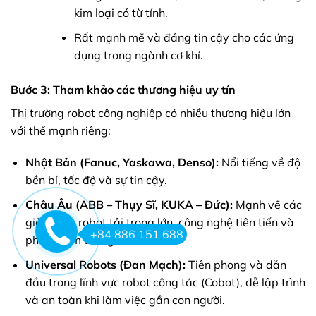
kim loại có từ tính.
Rất mạnh mẽ và đáng tin cậy cho các ứng
dụng trong ngành cơ khí.
Bước 3: Tham khảo các thương hiệu uy tín
Thị trường robot công nghiệp có nhiều thương hiệu lớn
với thế mạnh riêng:
Nhật Bản (Fanuc, Yaskawa, Denso):
Nổi tiếng về độ
bền bỉ, tốc độ và sự tin cậy.
Châu Âu (ABB – Thụy Sĩ, KUKA – Đức):
Mạnh về các
giải pháp robot tải trọng lớn, công nghệ tiên tiến và
+84 886 151 688
phần mềm thông minh.
Universal Robots (Đan Mạch):
Tiên phong và dẫn
đầu trong lĩnh vực robot cộng tác (Cobot), dễ lập trình
và an toàn khi làm việc gần con người.