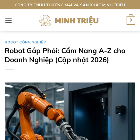
Bỏ
CÔNG TY TNHH THƯƠNG MẠI VÀ SẢN XUẤT MINH TRIỆU
qua
nội
0
dung
ROBOT CÔNG NGHIỆP
Robot Gắp Phôi: Cẩm Nang A-Z cho
Doanh Nghiệp (Cập nhật 2026)