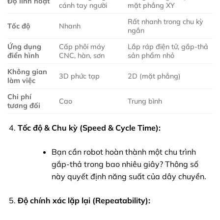
Độ linh hoạt
cánh tay người
mặt phẳng XY
Rất nhanh trong chu kỳ
Tốc độ
Nhanh
ngắn
Ứng dụng
Cấp phôi máy
Lắp ráp điện tử, gắp-thả
điển hình
CNC, hàn, sơn
sản phẩm nhỏ
Không gian
3D phức tạp
2D (mặt phẳng)
làm việc
Chi phí
Cao
Trung bình
tương đối
Tốc độ & Chu kỳ (Speed & Cycle Time):
Bạn cần robot hoàn thành một chu trình
gắp-thả trong bao nhiêu giây? Thông số
này quyết định năng suất của dây chuyền.
Độ chính xác lặp lại (Repeatability):