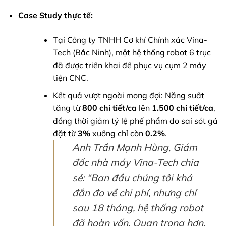
Case Study thực tế:
Tại Công ty TNHH Cơ khí Chính xác Vina-
Tech (Bắc Ninh), một hệ thống robot 6 trục
đã được triển khai để phục vụ cụm 2 máy
tiện CNC.
Kết quả vượt ngoài mong đợi: Năng suất
tăng từ
800 chi tiết/ca
lên
1.500 chi tiết/ca
,
đồng thời giảm tỷ lệ phế phẩm do sai sót gá
đặt từ
3%
xuống chỉ còn
0.2%
.
Anh Trần Mạnh Hùng, Giám
đốc nhà máy Vina-Tech chia
sẻ: “Ban đầu chúng tôi khá
đắn đo về chi phí, nhưng chỉ
sau 18 tháng, hệ thống robot
đã hoàn vốn.
Quan trọng hơn,