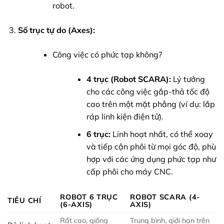
robot.
Số trục tự do (Axes):
Công việc có phức tạp không?
4 trục (Robot SCARA):
Lý tưởng
cho các công việc gắp-thả tốc độ
cao trên một mặt phẳng (ví dụ: lắp
ráp linh kiện điện tử).
6 trục:
Linh hoạt nhất, có thể xoay
và tiếp cận phôi từ mọi góc độ, phù
hợp với các ứng dụng phức tạp như
cấp phôi cho máy CNC.
ROBOT 6 TRỤC
ROBOT SCARA (4-
TIÊU CHÍ
(6-AXIS)
AXIS)
Rất cao, giống
Trung bình, giới hạn trên