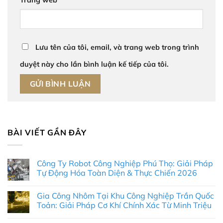
Trang web
Lưu tên của tôi, email, và trang web trong trình
duyệt này cho lần bình luận kế tiếp của tôi.
BÀI VIẾT GẦN ĐÂY
Công Ty Robot Công Nghiệp Phú Thọ: Giải Pháp
Tự Động Hóa Toàn Diện & Thực Chiến 2026
Không
có
Gia Công Nhôm Tại Khu Công Nghiệp Trần Quốc
bình
luận
Toản: Giải Pháp Cơ Khí Chính Xác Từ Minh Triệu
ở
Công
Không
Ty
có