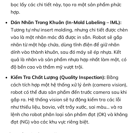
bọc lấy các chi tiết này, tạo ra một sản phẩm phức
hợp.
Dán Nhãn Trong Khuôn (In-Mold Labeling – IML):
Tương tự như insert molding, nhưng chi tiết được chèn
vào là một nhãn mác đã được in sẵn. Robot sẽ gắp
nhãn từ một hộp chứa, dùng tĩnh điện để giữ nhãn
dính vào thành khuôn, sau đó máy sẽ ép nhựa. Kết
quả là nhãn và sản phẩm nhựa hợp nhất làm một, có
độ bền cao và thẩm mỹ vượt trội.
Kiểm Tra Chất Lượng (Quality Inspection):
Bằng
cách tích hợp một hệ thống xử lý ảnh (camera vision),
robot có thể đưa sản phẩm đến trước camera sau khi
gắp ra. Hệ thống vision sẽ tự động kiểm tra các lỗi
như thiếu liệu, bavia, vết trầy xước, sai màu… và ra
lệnh cho robot phân loại sản phẩm đạt (OK) và không
đạt (NG) vào các khu vực riêng biệt.