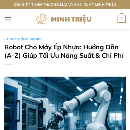
Bỏ
CÔNG TY TNHH THƯƠNG MẠI VÀ SẢN XUẤT MINH TRIỆU
qua
nội
0
dung
ROBOT CÔNG NGHIỆP
Robot Cho Máy Ép Nhựa: Hướng Dẫn
(A-Z) Giúp Tối Ưu Năng Suất & Chi Phí