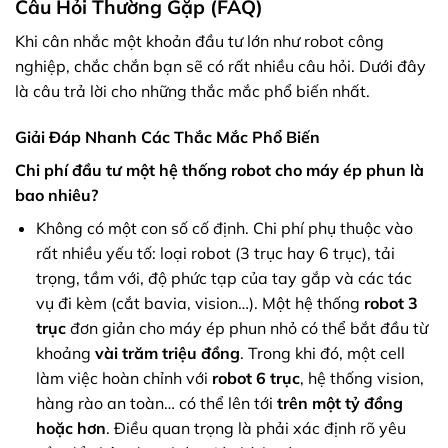
Câu Hỏi Thường Gặp (FAQ)
Khi cân nhắc một khoản đầu tư lớn như robot công
nghiệp, chắc chắn bạn sẽ có rất nhiều câu hỏi. Dưới đây
là câu trả lời cho những thắc mắc phổ biến nhất.
Giải Đáp Nhanh Các Thắc Mắc Phổ Biến
Chi phí đầu tư một hệ thống robot cho máy ép phun là
bao nhiêu?
Không có một con số cố định. Chi phí phụ thuộc vào
rất nhiều yếu tố: loại robot (3 trục hay 6 trục), tải
trọng, tầm với, độ phức tạp của tay gắp và các tác
vụ đi kèm (cắt bavia, vision…). Một hệ thống
robot 3
trục
đơn giản cho máy ép phun nhỏ có thể bắt đầu từ
khoảng
vài trăm triệu đồng
. Trong khi đó, một cell
làm việc hoàn chỉnh với
robot 6 trục
, hệ thống vision,
hàng rào an toàn… có thể lên tới
trên một tỷ đồng
hoặc hơn
. Điều quan trọng là phải xác định rõ yêu