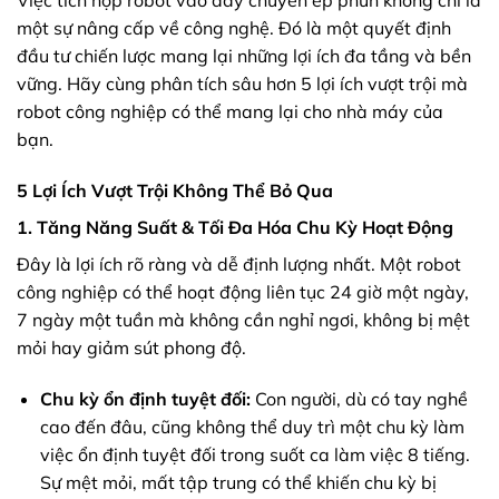
Việc tích hợp robot vào dây chuyền ép phun không chỉ là
một sự nâng cấp về công nghệ. Đó là một quyết định
đầu tư chiến lược mang lại những lợi ích đa tầng và bền
vững. Hãy cùng phân tích sâu hơn 5 lợi ích vượt trội mà
robot công nghiệp có thể mang lại cho nhà máy của
bạn.
5 Lợi Ích Vượt Trội Không Thể Bỏ Qua
1. Tăng Năng Suất & Tối Đa Hóa Chu Kỳ Hoạt Động
Đây là lợi ích rõ ràng và dễ định lượng nhất. Một robot
công nghiệp có thể hoạt động liên tục 24 giờ một ngày,
7 ngày một tuần mà không cần nghỉ ngơi, không bị mệt
mỏi hay giảm sút phong độ.
Chu kỳ ổn định tuyệt đối:
Con người, dù có tay nghề
cao đến đâu, cũng không thể duy trì một chu kỳ làm
việc ổn định tuyệt đối trong suốt ca làm việc 8 tiếng.
Sự mệt mỏi, mất tập trung có thể khiến chu kỳ bị