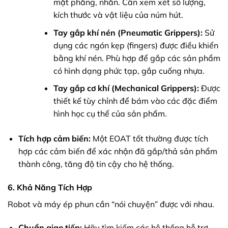
mặt phẳng, nhẵn. Cần xem xét số lượng,
kích thước và vật liệu của núm hút.
Tay gắp khí nén (Pneumatic Grippers):
Sử
dụng các ngón kẹp (fingers) được điều khiển
bằng khí nén. Phù hợp để gắp các sản phẩm
có hình dạng phức tạp, gắp cuống nhựa.
Tay gắp cơ khí (Mechanical Grippers):
Được
thiết kế tùy chỉnh để bám vào các đặc điểm
hình học cụ thể của sản phẩm.
Tích hợp cảm biến:
Một EOAT tốt thường được tích
hợp các cảm biến để xác nhận đã gắp/thả sản phẩm
thành công, tăng độ tin cậy cho hệ thống.
6. Khả Năng Tích Hợp
Robot và máy ép phun cần “nói chuyện” được với nhau.
Chuẩn giao tiếp:
Hãy tìm kiếm các hệ thống hỗ trợ