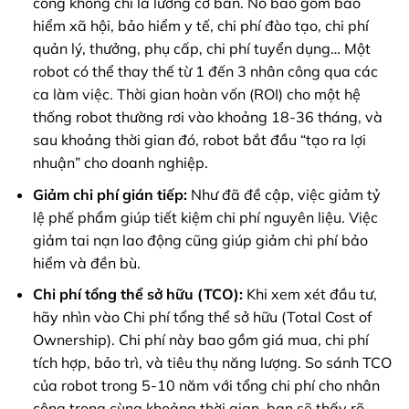
công không chỉ là lương cơ bản. Nó bao gồm bảo
hiểm xã hội, bảo hiểm y tế, chi phí đào tạo, chi phí
quản lý, thưởng, phụ cấp, chi phí tuyển dụng… Một
robot có thể thay thế từ 1 đến 3 nhân công qua các
ca làm việc. Thời gian hoàn vốn (ROI) cho một hệ
thống robot thường rơi vào khoảng 18-36 tháng, và
sau khoảng thời gian đó, robot bắt đầu “tạo ra lợi
nhuận” cho doanh nghiệp.
Giảm chi phí gián tiếp:
Như đã đề cập, việc giảm tỷ
lệ phế phẩm giúp tiết kiệm chi phí nguyên liệu. Việc
giảm tai nạn lao động cũng giúp giảm chi phí bảo
hiểm và đền bù.
Chi phí tổng thể sở hữu (TCO):
Khi xem xét đầu tư,
hãy nhìn vào Chi phí tổng thể sở hữu (Total Cost of
Ownership). Chi phí này bao gồm giá mua, chi phí
tích hợp, bảo trì, và tiêu thụ năng lượng. So sánh TCO
của robot trong 5-10 năm với tổng chi phí cho nhân
công trong cùng khoảng thời gian, bạn sẽ thấy rõ