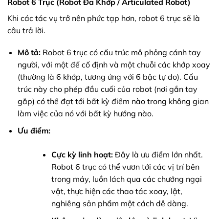
Robot 6 Trục (Robot Đa Khớp / Articulated Robot)
Khi các tác vụ trở nên phức tạp hơn, robot 6 trục sẽ là
câu trả lời.
Mô tả:
Robot 6 trục có cấu trúc mô phỏng cánh tay
người, với một đế cố định và một chuỗi các khớp xoay
(thường là 6 khớp, tương ứng với 6 bậc tự do). Cấu
trúc này cho phép đầu cuối của robot (nơi gắn tay
gắp) có thể đạt tới bất kỳ điểm nào trong không gian
làm việc của nó với bất kỳ hướng nào.
Ưu điểm:
Cực kỳ linh hoạt:
Đây là ưu điểm lớn nhất.
Robot 6 trục có thể vươn tới các vị trí bên
trong máy, luồn lách qua các chướng ngại
vật, thực hiện các thao tác xoay, lật,
nghiêng sản phẩm một cách dễ dàng.