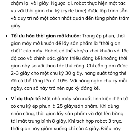
chậm lại vài giây. Ngược lại, robot thực hiện một tác
vụ với thời gian chu kỳ (cycle time) được lập trình sẵn
và duy trì nó một cách nhất quán đến từng phần trăm
giây.
Tối ưu hóa thời gian mở khuôn:
Trong ép phun, thời
gian máy mở khuôn để lấy sản phẩm là “thời gian
chết” của máy. Robot có thể vào/ra khỏi khuôn với tốc
độ cao và chính xác, giảm thiểu đáng kể khoảng thời
gian này so với thao tác thủ công. Chỉ cần giảm được
2-3 giây cho một chu kỳ 30 giây, năng suất tổng thể
đã có thể tăng lên 7-10%. Với hàng ngàn chu kỳ mỗi
ngày, con số này trở nên cực kỳ đáng kể.
Ví dụ thực tế:
Một nhà máy sản xuất linh kiện điện tử
có chu kỳ ép phun là 25 giây/sản phẩm. Khi dùng
nhân công, thời gian lấy sản phẩm và đặt lên băng
tải mất trung bình 8 giây. Khi tích hợp robot 3 trục,
thời gian này giảm xuống chỉ còn 4 giây. Điều này