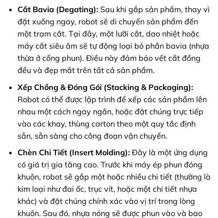
Cắt Bavia (Degating):
Sau khi gắp sản phẩm, thay vì
đặt xuống ngay, robot sẽ di chuyển sản phẩm đến
một trạm cắt. Tại đây, một lưỡi cắt, dao nhiệt hoặc
máy cắt siêu âm sẽ tự động loại bỏ phần bavia (nhựa
thừa ở cổng phun). Điều này đảm bảo vết cắt đồng
đều và đẹp mắt trên tất cả sản phẩm.
Xếp Chồng & Đóng Gói (Stacking & Packaging):
Robot có thể được lập trình để xếp các sản phẩm lên
nhau một cách ngay ngắn, hoặc đặt chúng trực tiếp
vào các khay, thùng carton theo một quy tắc định
sẵn, sẵn sàng cho công đoạn vận chuyển.
Chèn Chi Tiết (Insert Molding):
Đây là một ứng dụng
có giá trị gia tăng cao. Trước khi máy ép phun đóng
khuôn, robot sẽ gắp một hoặc nhiều chi tiết (thường là
kim loại như đai ốc, trục vít, hoặc một chi tiết nhựa
khác) và đặt chúng chính xác vào vị trí trong lòng
khuôn. Sau đó, nhựa nóng sẽ được phun vào và bao