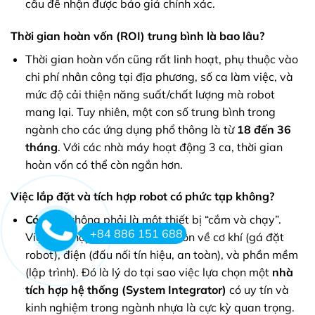
cầu để nhận được báo giá chính xác.
Thời gian hoàn vốn (ROI) trung bình là bao lâu?
Thời gian hoàn vốn cũng rất linh hoạt, phụ thuộc vào
chi phí nhân công tại địa phương, số ca làm việc, và
mức độ cải thiện năng suất/chất lượng mà robot
mang lại. Tuy nhiên, một con số trung bình trong
ngành cho các ứng dụng phổ thông là từ
18 đến 36
tháng
. Với các nhà máy hoạt động 3 ca, thời gian
hoàn vốn có thể còn ngắn hơn.
Việc lắp đặt và tích hợp robot có phức tạp không?
Có.
Đây không phải là một thiết bị “cắm và chạy”.
+84 886 151 688
Việc tích hợp đòi hỏi chuyên môn về cơ khí (gá đặt
robot), điện (đấu nối tín hiệu, an toàn), và phần mềm
(lập trình). Đó là lý do tại sao việc lựa chọn một
nhà
tích hợp hệ thống (System Integrator)
có uy tín và
kinh nghiệm trong ngành nhựa là cực kỳ quan trọng.