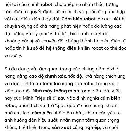
nội tại của chính
robot
, cho phép nó nhận thức, tương
tác, đưa ra quyết định thông minh và phản ứng phù hợp
với các điều kiện thay đổi.
Cảm biến robot
là các thiết bị
chuyên dụng có khả năng phát hiện hoặc đo lường các
đại lượng vật lý (như vị trí, lực, hình ảnh, nhiệt độ,
khoảng cách) và chuyển đổi chúng thành tín hiệu điện tử
hoặc tín hiệu số để
hệ thống điều khiển robot
có thể đọc
và xử lý.
Sự đa dạng và tầm quan trọng của chúng nằm ở khả
năng nâng cao
độ chính xác
,
tốc độ
, khả năng thích ứng
và đặc biệt là
an toàn lao động
của
robot
trong việc
kiến tạo một
Nhà máy thông minh
toàn diện. Bài viết
này của Minh Triệu sẽ đi sâu vào định nghĩa
cảm biến
robot
, phân tích vai trò “giác quan” của chúng, khám
phá các loại
cảm biến
phổ biến nhất, chỉ ra các yếu tố
ảnh hưởng đến hiệu suất, nhấn mạnh tầm quan trọng
không thể thiếu trong
sản xuất công nghiệp
, và cuối