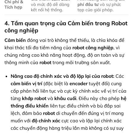
Chi phí &
và mức độ dễ dàng
phí đầu tư
và sự phức
Tích hợp
kết nối hệ thống.
tạp của giải pháp.
4. Tầm quan trọng của Cảm biến trong Robot
công nghiệp
Cảm biến
đóng vai trò không thể thiếu, là chìa khóa để
khai thác tối đa tiềm năng của
robot công nghiệp
, vì
chúng nâng cao khả năng hoạt động, độ an toàn và sự
thông minh của
robot
trong môi trường sản xuất.
Nâng cao độ chính xác và độ lặp lại của robot:
Các
cảm biến vị trí
(đặc biệt là
encoder
tuyệt đối) cung
cấp phản hồi liên tục và cực kỳ chính xác về vị trí của
từng
khớp robot
và
khâu cuối
. Điều này cho phép
hệ
thống điều khiển
liên tục điều chỉnh và bù đắp sai
lệch, đảm bảo
robot
di chuyển đến đúng vị trí mong
muốn với
độ chính xác
cực cao và lặp lại chính xác
các chuyển động hàng triệu lần mà không có sự suy