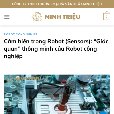
Bỏ
CÔNG TY TNHH THƯƠNG MẠI VÀ SẢN XUẤT MINH TRIỆU
qua
nội
0
dung
ROBOT CÔNG NGHIỆP
Cảm biến trong Robot (Sensors): “Giác
quan” thông minh của Robot công
nghiệp