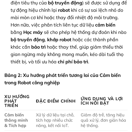
điện tiêu thụ của
bộ truyền động
) sẽ được sử dụng để
tự động hiệu chỉnh lại
robot
khi có sự sai lệch nhỏ do
mài mòn cơ khí hoặc thay đổi nhiệt độ môi trường.
Hơn nữa, việc phân tích liên tục dữ liệu
cảm biến
bằng
Học máy
sẽ cho phép hệ thống dự đoán khi nào
bộ truyền động
,
khớp robot
hoặc các thành phần
khác cần
bảo trì
hoặc thay thế, giúp giảm thiểu thời
gian ngừng máy không mong muốn, kéo dài tuổi thọ
thiết bị, và tối ưu hóa
chi phí bảo trì
.
Bảng 2: Xu hướng phát triển tương lai của Cảm biến
trong Robot công nghiệp
XU HƯỚNG
ỨNG DỤNG VÀ LỢI
PHÁT
ĐẶC ĐIỂM CHÍNH
ÍCH NỔI BẬT
TRIỂN
Cảm biến
Xử lý dữ liệu tại chỗ,
Giảm độ trễ, tăng hiệu
thông minh
tích hợp nhiều chức
quả xử lý, đơn giản hóa
& Tích hợp
năng, kết nối IoT.
hệ thống.