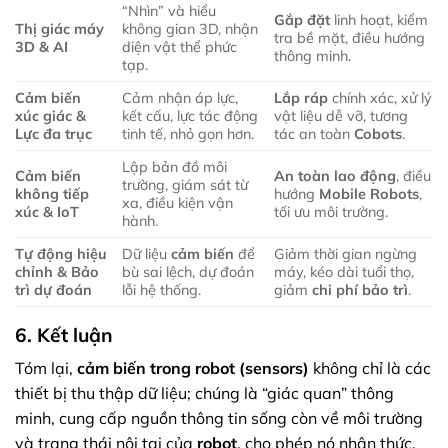
“Nhìn” và hiểu
Gắp đặt
linh hoạt, kiểm
Thị giác máy
không gian 3D, nhận
tra bề mặt, điều hướng
3D & AI
diện vật thể phức
thông minh.
tạp.
Cảm biến
Cảm nhận áp lực,
Lắp ráp
chính xác, xử lý
xúc giác &
kết cấu, lực tác động
vật liệu dễ vỡ, tương
Lực đa trục
tinh tế, nhỏ gọn hơn.
tác an toàn
Cobots
.
Lập bản đồ môi
Cảm biến
An toàn lao động
, điều
trường, giám sát từ
không tiếp
hướng
Mobile Robots
,
xa, điều kiện vận
xúc & IoT
tối ưu môi trường.
hành.
Tự động hiệu
Dữ liệu
cảm biến
để
Giảm thời gian ngừng
chỉnh & Bảo
bù sai lệch, dự đoán
máy, kéo dài tuổi thọ,
trì dự đoán
lỗi hệ thống.
giảm
chi phí bảo trì
.
6. Kết luận
Tóm lại,
cảm biến trong robot (sensors)
không chỉ là các
thiết bị thu thập dữ liệu; chúng là “giác quan” thông
minh, cung cấp nguồn thông tin sống còn về môi trường
và trạng thái nội tại của
robot
, cho phép nó nhận thức,