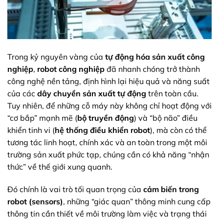
Trong kỷ nguyên vàng của
tự động hóa sản xuất công
nghiệp
,
robot công nghiệp
đã nhanh chóng trở thành
công nghệ nền tảng, định hình lại hiệu quả và năng suất
của các
dây chuyền sản xuất tự động
trên toàn cầu.
Tuy nhiên, để những cỗ máy này không chỉ hoạt động với
“cơ bắp” mạnh mẽ (
bộ truyền động
) và “bộ não” điều
khiển tinh vi (
hệ thống điều khiển robot
), mà còn có thể
tương tác linh hoạt, chính xác và an toàn trong một môi
trường sản xuất phức tạp, chúng cần có khả năng “nhận
thức” về thế giới xung quanh.
Đó chính là vai trò tối quan trọng của
cảm biến trong
robot (sensors)
, những “giác quan” thông minh cung cấp
thông tin cần thiết về môi trường làm việc và trạng thái