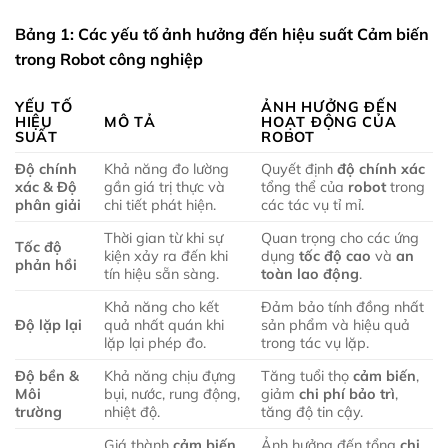
Bảng 1: Các yếu tố ảnh hưởng đến hiệu suất Cảm biến
trong Robot công nghiệp
YẾU TỐ
ẢNH HƯỞNG ĐẾN
HIỆU
MÔ TẢ
HOẠT ĐỘNG CỦA
SUẤT
ROBOT
Độ chính
Khả năng đo lường
Quyết định
độ chính xác
xác & Độ
gần giá trị thực và
tổng thể của
robot
trong
phân giải
chi tiết phát hiện.
các tác vụ tỉ mỉ.
Thời gian từ khi sự
Quan trọng cho các ứng
Tốc độ
kiện xảy ra đến khi
dụng
tốc độ cao
và
an
phản hồi
tín hiệu sẵn sàng.
toàn lao động
.
Khả năng cho kết
Đảm bảo tính đồng nhất
Độ lặp lại
quả nhất quán khi
sản phẩm và hiệu quả
lặp lại phép đo.
trong tác vụ lặp.
Độ bền &
Khả năng chịu đựng
Tăng tuổi thọ
cảm biến
,
Môi
bụi, nước, rung động,
giảm
chi phí bảo trì
,
trường
nhiệt độ.
tăng độ tin cậy.
Giá thành
cảm biến
Ảnh hưởng đến tổng
chi