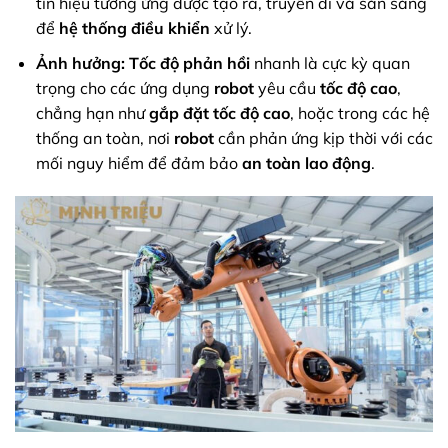
tín hiệu tương ứng được tạo ra, truyền đi và sẵn sàng
để
hệ thống điều khiển
xử lý.
Ảnh hưởng:
Tốc độ phản hồi
nhanh là cực kỳ quan
trọng cho các ứng dụng
robot
yêu cầu
tốc độ cao
,
chẳng hạn như
gắp đặt tốc độ cao
, hoặc trong các hệ
thống an toàn, nơi
robot
cần phản ứng kịp thời với các
mối nguy hiểm để đảm bảo
an toàn lao động
.