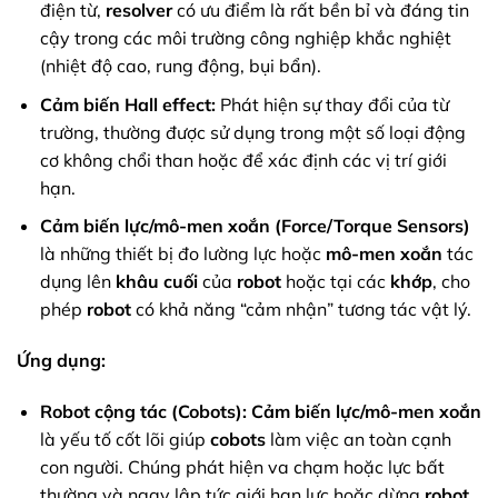
điện từ,
resolver
có ưu điểm là rất bền bỉ và đáng tin
cậy trong các môi trường công nghiệp khắc nghiệt
(nhiệt độ cao, rung động, bụi bẩn).
Cảm biến Hall effect:
Phát hiện sự thay đổi của từ
trường, thường được sử dụng trong một số loại động
cơ không chổi than hoặc để xác định các vị trí giới
hạn.
Cảm biến lực/mô-men xoắn (Force/Torque Sensors)
là những thiết bị đo lường lực hoặc
mô-men xoắn
tác
dụng lên
khâu cuối
của
robot
hoặc tại các
khớp
, cho
phép
robot
có khả năng “cảm nhận” tương tác vật lý.
Ứng dụng:
Robot cộng tác (Cobots):
Cảm biến lực/mô-men xoắn
là yếu tố cốt lõi giúp
cobots
làm việc an toàn cạnh
con người. Chúng phát hiện va chạm hoặc lực bất
thường và ngay lập tức giới hạn lực hoặc dừng
robot