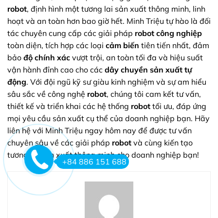
robot
, định hình một tương lai sản xuất thông minh, linh
hoạt và an toàn hơn bao giờ hết. Minh Triệu tự hào là đối
tác chuyên cung cấp các giải pháp
robot công nghiệp
toàn diện, tích hợp các loại
cảm biến
tiên tiến nhất, đảm
bảo
độ chính xác
vượt trội, an toàn tối đa và hiệu suất
vận hành đỉnh cao cho các
dây chuyền sản xuất tự
động
. Với đội ngũ kỹ sư giàu kinh nghiệm và sự am hiểu
sâu sắc về công nghệ
robot
, chúng tôi cam kết tư vấn,
thiết kế và triển khai các hệ thống
robot
tối ưu, đáp ứng
mọi yêu cầu sản xuất cụ thể của doanh nghiệp bạn. Hãy
liên hệ với Minh Triệu ngay hôm nay để được tư vấn
chuyên sâu về các giải pháp
robot
và cùng kiến tạo
tương lai sản xuất thông minh cho doanh nghiệp bạn!
+84 886 151 688