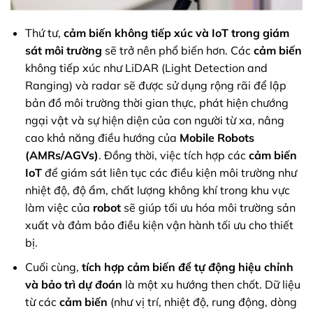
Thứ tư,
cảm biến không tiếp xúc và IoT trong giám
sát môi trường
sẽ trở nên phổ biến hơn. Các
cảm biến
không tiếp xúc như LiDAR (Light Detection and
Ranging) và radar sẽ được sử dụng rộng rãi để lập
bản đồ môi trường thời gian thực, phát hiện chướng
ngại vật và sự hiện diện của con người từ xa, nâng
cao khả năng điều hướng của
Mobile Robots
(AMRs/AGVs)
. Đồng thời, việc tích hợp các
cảm biến
IoT
để giám sát liên tục các điều kiện môi trường như
nhiệt độ, độ ẩm, chất lượng không khí trong khu vực
làm việc của
robot
sẽ giúp tối ưu hóa môi trường sản
xuất và đảm bảo điều kiện vận hành tối ưu cho thiết
bị.
Cuối cùng,
tích hợp cảm biến để tự động hiệu chỉnh
và bảo trì dự đoán
là một xu hướng then chốt. Dữ liệu
từ các
cảm biến
(như vị trí, nhiệt độ, rung động, dòng