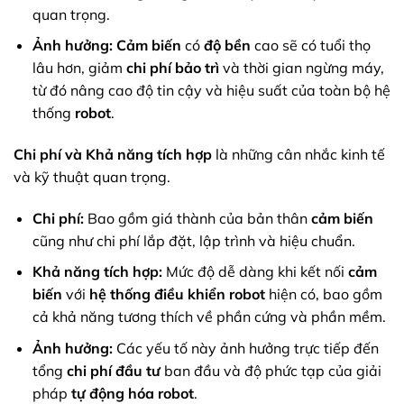
quan trọng.
Ảnh hưởng:
Cảm biến
có
độ bền
cao sẽ có tuổi thọ
lâu hơn, giảm
chi phí bảo trì
và thời gian ngừng máy,
từ đó nâng cao độ tin cậy và hiệu suất của toàn bộ hệ
thống
robot
.
Chi phí và Khả năng tích hợp
là những cân nhắc kinh tế
và kỹ thuật quan trọng.
Chi phí:
Bao gồm giá thành của bản thân
cảm biến
cũng như chi phí lắp đặt, lập trình và hiệu chuẩn.
Khả năng tích hợp:
Mức độ dễ dàng khi kết nối
cảm
biến
với
hệ thống điều khiển robot
hiện có, bao gồm
cả khả năng tương thích về phần cứng và phần mềm.
Ảnh hưởng:
Các yếu tố này ảnh hưởng trực tiếp đến
tổng
chi phí đầu tư
ban đầu và độ phức tạp của giải
pháp
tự động hóa robot
.