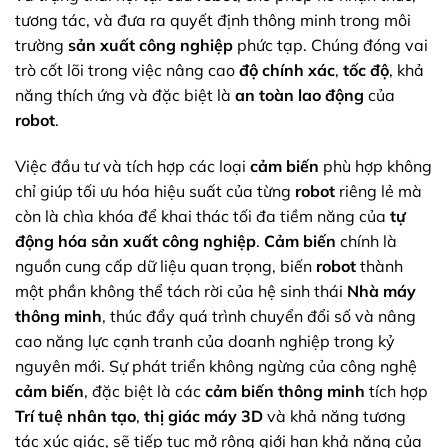
tương tác, và đưa ra quyết định thông minh trong môi
trường
sản xuất công nghiệp
phức tạp. Chúng đóng vai
trò cốt lõi trong việc nâng cao
độ chính xác
,
tốc độ
, khả
năng thích ứng và đặc biệt là
an toàn lao động
của
robot
.
Việc đầu tư và tích hợp các loại
cảm biến
phù hợp không
chỉ giúp tối ưu hóa hiệu suất của từng
robot
riêng lẻ mà
còn là chìa khóa để khai thác tối đa tiềm năng của
tự
động hóa sản xuất công nghiệp
.
Cảm biến
chính là
nguồn cung cấp dữ liệu quan trọng, biến
robot
thành
một phần không thể tách rời của hệ sinh thái
Nhà máy
thông minh
, thúc đẩy quá trình chuyển đổi số và nâng
cao năng lực cạnh tranh của doanh nghiệp trong kỷ
nguyên mới. Sự phát triển không ngừng của công nghệ
cảm biến
, đặc biệt là các
cảm biến thông minh
tích hợp
Trí tuệ nhân tạo
,
thị giác máy 3D
và khả năng tương
tác xúc giác, sẽ tiếp tục mở rộng giới hạn khả năng của