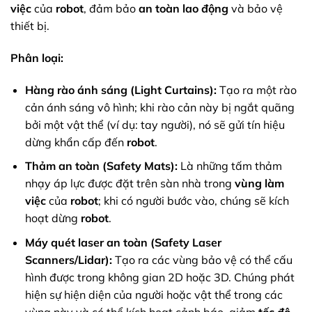
việc
của
robot
, đảm bảo
an toàn lao động
và bảo vệ
thiết bị.
Phân loại:
Hàng rào ánh sáng (Light Curtains):
Tạo ra một rào
cản ánh sáng vô hình; khi rào cản này bị ngắt quãng
bởi một vật thể (ví dụ: tay người), nó sẽ gửi tín hiệu
dừng khẩn cấp đến
robot
.
Thảm an toàn (Safety Mats):
Là những tấm thảm
nhạy áp lực được đặt trên sàn nhà trong
vùng làm
việc
của
robot
; khi có người bước vào, chúng sẽ kích
hoạt dừng
robot
.
Máy quét laser an toàn (Safety Laser
Scanners/Lidar):
Tạo ra các vùng bảo vệ có thể cấu
hình được trong không gian 2D hoặc 3D. Chúng phát
hiện sự hiện diện của người hoặc vật thể trong các
vùng này và có thể kích hoạt cảnh báo, giảm
tốc độ