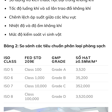
Tốc độ luồng khí và số lần trao đổi không khí
Chênh lệch áp suất giữa các khu vực
Nhiệt độ và độ ẩm không khí
Mức độ kiểm soát vi sinh vật
Bảng 2: So sánh các tiêu chuẩn phân loại phòng sạch
ISO
FED STD
GMP
SỐ HẠT
CLASS
209E
GRADE
≥0.5ΜM/M³
ISO 5
Class 100
Grade A
3,520
ISO 6
Class 1,000
Grade B
35,200
ISO 7
Class 10,000
Grade C
352,000
Class
ISO 8
Grade D
3,520,000
100,000