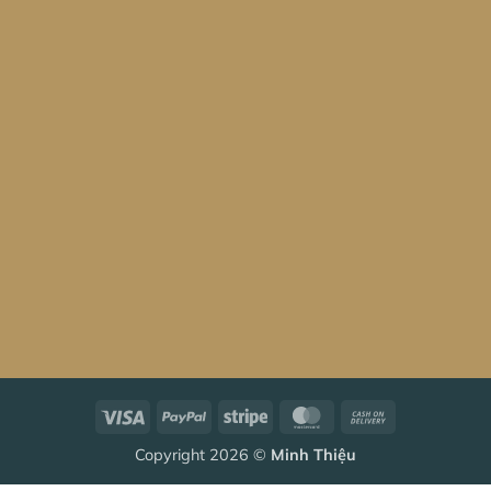
Visa
PayPal
Stripe
MasterCard
Cash
On
Copyright 2026 ©
Minh Thiệu
Delivery