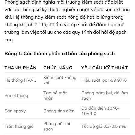
Phòng sạch định nghĩa môi trường kiểm soát đặc biệt
với các thông số kỹ thuật nghiêm ngặt về độ sạch không
khí. Hệ thống này kiểm soát nồng độ hạt lơ lửng trong
không khí, nhiệt độ, độ ẩm và áp suất để đảm bảo môi
trường làm việc tối ưu cho các quy trình đòi hỏi độ sạch
cao.
Bảng 1: Các thành phần cơ bản của phòng sạch
THÀNH PHẦN
CHỨC NĂNG
YÊU CẦU KỸ THUẬT
Kiểm soát không
Hệ thống HVAC
Hiệu suất lọc >99.97%
khí
Tạo bề mặt
Chống bám bụi, dễ làm
Panel tường
nhẵn
sạch
Độ dẫn điện 10^6-
Sàn epoxy
Chống tĩnh điện
10^9 Ω
Phân phối khí
Trần thông gió
Tốc độ gió 0.3-0.5 m/s
sạch