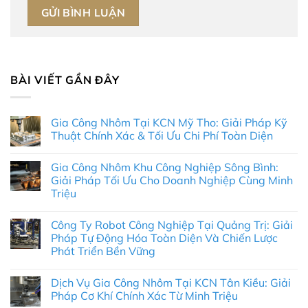
BÀI VIẾT GẦN ĐÂY
Gia Công Nhôm Tại KCN Mỹ Tho: Giải Pháp Kỹ
Thuật Chính Xác & Tối Ưu Chi Phí Toàn Diện
Không
có
Gia Công Nhôm Khu Công Nghiệp Sông Bình:
bình
luận
Giải Pháp Tối Ưu Cho Doanh Nghiệp Cùng Minh
ở
Triệu
Gia
Công
Không
Nhôm
có
Tại
Công Ty Robot Công Nghiệp Tại Quảng Trị: Giải
bình
KCN
luận
Pháp Tự Động Hóa Toàn Diện Và Chiến Lược
Mỹ
ở
Tho:
Phát Triển Bền Vững
Gia
Giải
Công
Pháp
Không
Nhôm
Kỹ
có
Khu
Dịch Vụ Gia Công Nhôm Tại KCN Tân Kiều: Giải
Thuật
bình
Công
Chính
luận
Pháp Cơ Khí Chính Xác Từ Minh Triệu
Nghiệp
ở
Xác
Sông