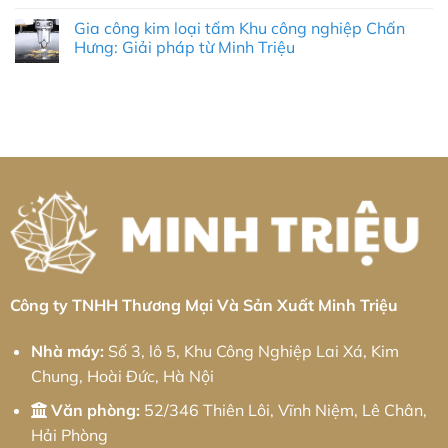
Công
&
Không
Bình:
Ty
Tối
có
Giải
Gia công kim loại tấm Khu công nghiệp Chấn
Robot
Ưu
bình
Pháp
Công
Chi
luận
Hưng: Giải pháp từ Minh Triệu
Tối
Nghiệp
ở
Phí
Ưu
Tại
Dịch
Toàn
Không
Cho
Quảng
Vụ
Diện
có
Doanh
Trị:
Gia
bình
Nghiệp
Giải
Công
luận
Cùng
Pháp
Nhôm
ở
Minh
Tự
Tại
Gia
Triệu
Động
KCN
công
Hóa
Tân
kim
Toàn
Kiều:
loại
Diện
Giải
tấm
Và
Pháp
Khu
Chiến
Cơ
công
Lược
Khí
nghiệp
Phát
Chính
Chấn
Triển
Xác
Hưng:
Bền
Từ
Giải
Vững
Minh
pháp
Triệu
từ
Minh
Công ty TNHH Thương Mại Và Sản Xuất Minh Triệu
Triệu
Nhà máy:
Số 3, lô 5, Khu Công Nghiệp Lai Xá, Kim
Chung, Hoài Đức, Hà Nội
Văn phòng:
52/346 Thiên Lôi, Vĩnh Niệm, Lê Chân,
Hải Phòng