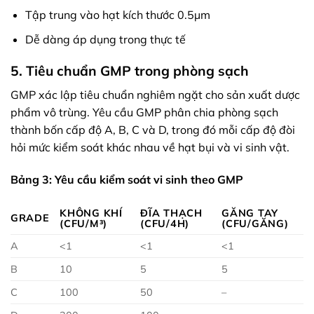
Tập trung vào hạt kích thước 0.5µm
Dễ dàng áp dụng trong thực tế
5. Tiêu chuẩn GMP trong phòng sạch
GMP xác lập tiêu chuẩn nghiêm ngặt cho sản xuất dược
phẩm vô trùng. Yêu cầu GMP phân chia phòng sạch
thành bốn cấp độ A, B, C và D, trong đó mỗi cấp độ đòi
hỏi mức kiểm soát khác nhau về hạt bụi và vi sinh vật.
Bảng 3: Yêu cầu kiểm soát vi sinh theo GMP
KHÔNG KHÍ
ĐĨA THẠCH
GĂNG TAY
GRADE
(CFU/M³)
(CFU/4H)
(CFU/GĂNG)
A
<1
<1
<1
B
10
5
5
C
100
50
–