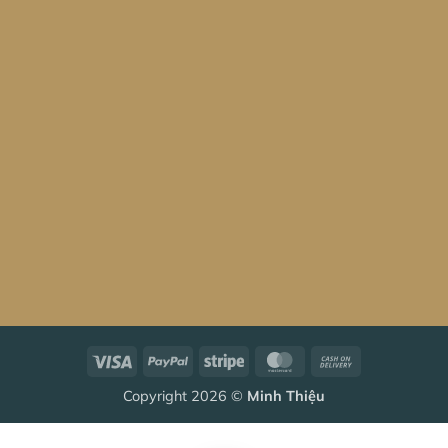
Visa
PayPal
Stripe
MasterCard
Cash
On
Copyright 2026 ©
Minh Thiệu
Delivery