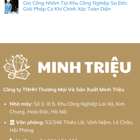
Gia Công Nhôm Tại Khu Công Nghiệp Sa Đéc:
Toàn
Trần
kim
bình
Diện
Quốc
loại
luận
Giải Pháp Cơ Khí Chính Xác Toàn Diện
&
Toản:
tấm
ở
Thực
Giải
Khu
Gia
Không
Chiến
Pháp
công
công
có
2026
Cơ
nghiệp
kim
bình
Khí
Kim
loại
luận
Chính
Hoa:
tấm
ở
Xác
Giải
Khu
Gia
Từ
pháp
công
Công
Minh
từ
nghiệp
Nhôm
Triệu
Minh
Bá
Tại
Triệu
Thiện
Khu
II:
Công
Giải
Nghiệp
pháp
Sa
từ
Đéc:
Minh
Giải
Triệu
Pháp
Cơ
Khí
Chính
Công ty TNHH Thương Mại Và Sản Xuất Minh Triệu
Xác
Toàn
Diện
Nhà máy:
Số 3, lô 5, Khu Công Nghiệp Lai Xá, Kim
Chung, Hoài Đức, Hà Nội
Văn phòng:
52/346 Thiên Lôi, Vĩnh Niệm, Lê Chân,
Hải Phòng