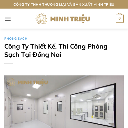
Bỏ
CÔNG TY TNHH THƯƠNG MẠI VÀ SẢN XUẤT MINH TRIỆU
qua
nội
0
dung
PHÒNG SẠCH
Công Ty Thiết Kế, Thi Công Phòng
Sạch​ Tại Đồng Nai