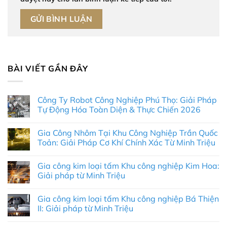
BÀI VIẾT GẦN ĐÂY
Công Ty Robot Công Nghiệp Phú Thọ: Giải Pháp
Tự Động Hóa Toàn Diện & Thực Chiến 2026
Không
có
Gia Công Nhôm Tại Khu Công Nghiệp Trần Quốc
bình
luận
Toản: Giải Pháp Cơ Khí Chính Xác Từ Minh Triệu
ở
Công
Không
Ty
có
Gia công kim loại tấm Khu công nghiệp Kim Hoa:
Robot
bình
Công
luận
Giải pháp từ Minh Triệu
Nghiệp
ở
Phú
Gia
Không
Thọ:
Công
có
Gia công kim loại tấm Khu công nghiệp Bá Thiện
Giải
Nhôm
bình
Pháp
Tại
luận
II: Giải pháp từ Minh Triệu
Tự
Khu
ở
Động
Công
Gia
Không
Hóa
Nghiệp
công
có