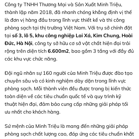
Công ty TNHH Thương Mại và Sản Xuất Minh Triệu,
thành lập năm 2018, đã nhanh chóng khẳng định vị thế
là đơn vị hàng đầu trong lĩnh vực thiết kế và thi công
phòng sạch tại thị trường Việt Nam. Với trụ sở chính đặt
tại
số 3, lô 5, khu công nghiệp Lai Xá, Kim Chung, Hoài
Đức, Hà Nội
, công ty sở hữu cơ sở vật chất hiện đại trải
rộng trên diện tích
6.600m2
, bao gồm 3 tầng với đầy đủ
các khu vực chức năng.
Đội ngũ nhân sự 160 người của Minh Triệu được đào tạo
chuyên sâu và có kinh nghiệm dày dặn trong lĩnh vực
phòng sạch. Mỗi thành viên đều được trang bị kiến thức
toàn diện về các tiêu chuẩn quốc tế và quy trình kỹ
thuật hiện đại, đảm bảo cung cấp những giải pháp tối
ưu nhất cho khách hàng.
Sứ mệnh của Minh Triệu là mang đến những giải pháp
phòng sạch chất lượng cao, đáp ứng các tiêu chuẩn khắt