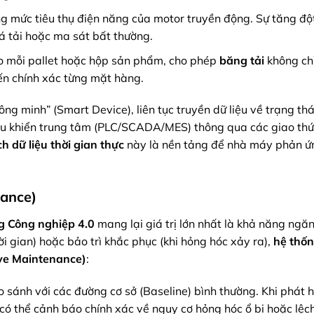
g mức tiêu thụ điện năng của motor truyền động. Sự tăng độ
uá tải hoặc ma sát bất thường.
 mỗi pallet hoặc hộp sản phẩm, cho phép
băng tải
không ch
ến chính xác từng mặt hàng.
hông minh” (Smart Device), liên tục truyền dữ liệu về trạng th
 điều khiển trung tâm (PLC/SCADA/MES) thông qua các giao th
h dữ liệu thời gian thực
này là nền tảng để nhà máy phản ứ
nance)
ng Công nghiệp 4.0
mang lại giá trị lớn nhất là khả năng ngă
hời gian) hoặc bảo trì khắc phục (khi hỏng hóc xảy ra),
hệ thố
ive Maintenance)
:
 sánh với các đường cơ sở (Baseline) bình thường. Khi phát h
có thể cảnh báo chính xác về nguy cơ hỏng hóc ổ bi hoặc lệch