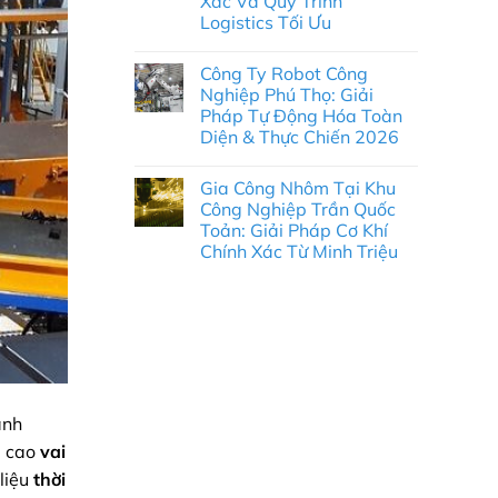
Xác Và Quy Trình
Chấn
kim
Hưng:
Logistics Tối Ưu
loại
Giải
tấm
Không
pháp
Khu
có
từ
công
Công Ty Robot Công
bình
Minh
nghiệp
luận
Triệu
Nghiệp Phú Thọ: Giải
Sơn
ở
Lôi:
Pháp Tự Động Hóa Toàn
Gia
Giải
Công
Diện & Thực Chiến 2026
pháp
Nhôm
từ
Tại
Không
Minh
Khu
có
Triệu
Gia Công Nhôm Tại Khu
Công
bình
Nghiệp
luận
Công Nghiệp Trần Quốc
ở
Sông
Toản: Giải Pháp Cơ Khí
Công
Hậu:
Ty
Giải
Chính Xác Từ Minh Triệu
Robot
Pháp
Công
Không
Cơ
Nghiệp
có
Khí
Phú
bình
Chính
Thọ:
luận
Xác
ở
Giải
Và
Gia
Pháp
Quy
Công
Tự
Trình
Nhôm
Động
Logistics
Tại
Hóa
Tối
Khu
Toàn
Ưu
Công
Diện
ành
Nghiệp
&
Trần
Thực
g cao
vai
Quốc
Chiến
Toản:
liệu
thời
2026
Giải