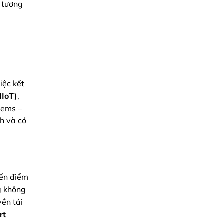
i tương
Pháp
Cơ
Khí
Chính
Xác
Từ
Minh
Triệu
iệc kết
IIoT)
,
tems –
nh và có
đến điểm
g không
yền tải
rt