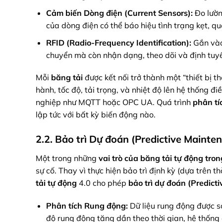
Cảm biến Dòng điện (Current Sensors):
Đo lườn
của dòng điện có thể báo hiệu tình trạng kẹt, q
RFID (Radio-Frequency Identification):
Gắn vào
chuyển mà còn nhận dạng, theo dõi và định tuy
Mỗi
băng tải
được kết nối trở thành một “thiết bị t
hành, tốc độ, tải trọng, và nhiệt độ lên hệ thống
nghiệp như MQTT hoặc OPC UA. Quá trình
phân tíc
lập tức với bất kỳ biến động nào.
2.2. Bảo trì Dự đoán (Predictive Mainte
Một trong những
vai trò của băng tải tự động tro
sự cố. Thay vì thực hiện bảo trì định kỳ (dựa trên t
tải tự động
4.0 cho phép
bảo trì dự đoán (Predict
Phân tích Rung động:
Dữ liệu rung động được so
độ rung động tăng dần theo thời gian, hệ thống 