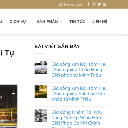
Newsletter
ỆU
DỊCH VỤ
SẢN PHẨM
TIN TỨC
LIÊN HỆ
BÀI VIẾT GẦN ĐÂY
i Tự
Gia công kim loại tấm Khu
công nghiệp Chấn Hưng:
Giải pháp từ Minh Triệu
Không
có
Gia công kim loại tấm Khu
bình
luận
công nghiệp Sơn Lôi: Giải
ở
pháp từ Minh Triệu
Gia
công
Không
kim
có
loại
Gia Công Nhôm Tại Khu
bình
tấm
luận
Công Nghiệp Sông Hậu:
Khu
ở
công
Giải Pháp Cơ Khí Chính
Gia
nghiệp
công