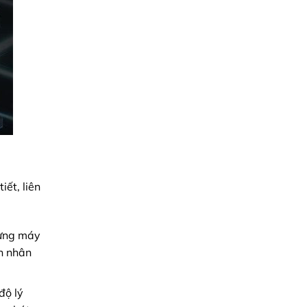
tiết, liên
dừng máy
n nhân
độ lý