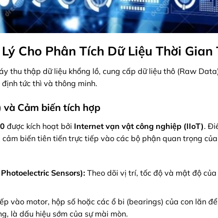
t Lý Cho Phân Tích Dữ Liệu Thời Gian
y thu thập dữ liệu khổng lồ, cung cấp dữ liệu thô (Raw Data
định tức thì và thông minh.
) và Cảm biến tích hợp
.0
được kích hoạt bởi
Internet vạn vật công nghiệp (IIoT)
. Đ
i cảm biến tiên tiến trực tiếp vào các bộ phận quan trọng củ
Photoelectric Sensors):
Theo dõi vị trí, tốc độ và mật độ của
ếp vào motor, hộp số hoặc các ổ bi (bearings) của con lăn đ
ộng, là dấu hiệu sớm của sự mài mòn.