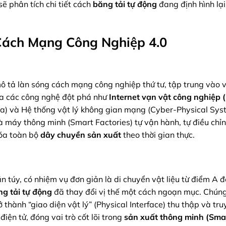
 sẽ phân tích chi tiết cách
băng tải tự động
đang định hình lạ
Cách Mạng Công Nghiệp 4.0
ô tả làn sóng cách mạng công nghiệp thứ tư, tập trung vào v
 qua các công nghệ đột phá như
Internet vạn vật công nghiệp (
Data) và Hệ thống vật lý không gian mạng (Cyber-Physical Sys
hà máy thông minh (Smart Factories) tự vận hành, tự điều chỉ
hóa toàn bộ
dây chuyền sản xuất
theo thời gian thực.
ần túy, có nhiệm vụ đơn giản là di chuyển vật liệu từ điểm A 
g tải tự động
đã thay đổi vị thế một cách ngoạn mục. Chún
hành “giao diện vật lý” (Physical Interface) thu thập và tru
điện tử, đóng vai trò cốt lõi trong
sản xuất thông minh (Sma