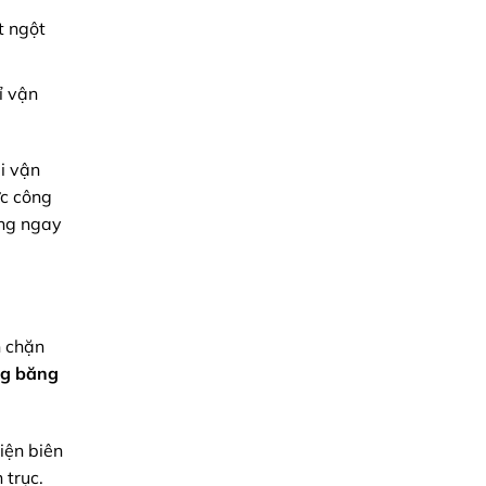
t ngột
ỉ vận
ái vận
ức công
ng ngay
n chặn
ng băng
iện biên
 trục.