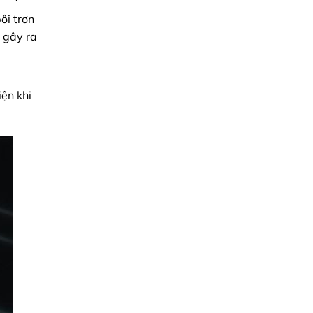
ôi trơn
ó gây ra
iện khi