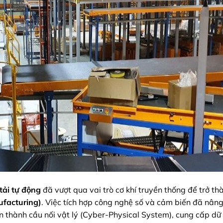
tải tự động
đã vượt qua vai trò cơ khí truyền thống để trở th
ufacturing)
. Việc tích hợp công nghệ số và cảm biến đã nân
n thành cầu nối vật lý (Cyber-Physical System), cung cấp dữ 