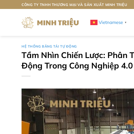
Bỏ
CÔNG TY TNHH THƯƠNG MẠI VÀ SẢN XUẤT MINH TRIỆU
qua
nội
Vietnamese
▼
dung
HỆ THỐNG BĂNG TẢI TỰ ĐỘNG
Tầm Nhìn Chiến Lược: Phân T
Động Trong Công Nghiệp 4.0