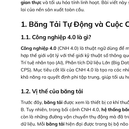
gian thực
và tối ưu hóa tính linh hoạt. Bài viết này
lai của nền sản xuất toàn cầu.
1. Băng Tải Tự Động và Cuộc 
1.1. Công nghiệp 4.0 là gì?
Công nghiệp 4.0
(CNH 4.0) là thuật ngữ dùng để m
hợp thế giới vật lý với thế giới kỹ thuật số thông
Trí tuệ nhân tạo (AI), Phân tích Dữ liệu Lớn (Big 
CPS). Mục tiêu cốt lõi của CNH 4.0 là tạo ra các n
khả năng ra quyết định phi tập trung, giúp tối ưu 
1.2. Vị thế của băng tải
Trước đây,
băng tải
được xem là thiết bị cơ khí thu
B. Tuy nhiên, trong bối cảnh CNH 4.0,
hệ thống băn
còn là những đường vận chuyển thụ động mà đã trở t
dữ liệu. Mỗi
băng tải
hiện đại được trang bị bộ não 