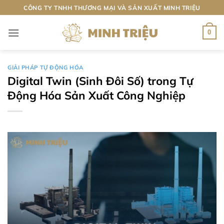
Bỏ
CÔNG TY TNHH THƯƠNG MẠI VÀ SẢN XUẤT MINH TRIỆU
qua
nội
0
dung
GIẢI PHÁP TỰ ĐỘNG HÓA
Digital Twin (Sinh Đôi Số) trong Tự
Động Hóa Sản Xuất Công Nghiệp