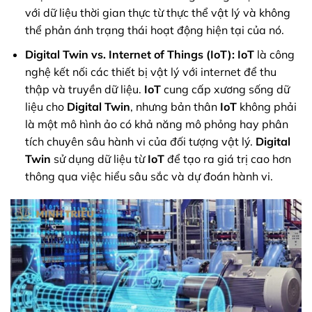
với dữ liệu thời gian thực từ thực thể vật lý và không
thể phản ánh trạng thái hoạt động hiện tại của nó.
Digital Twin vs. Internet of Things (IoT):
IoT
là công
nghệ kết nối các thiết bị vật lý với internet để thu
thập và truyền dữ liệu.
IoT
cung cấp xương sống dữ
liệu cho
Digital Twin
, nhưng bản thân
IoT
không phải
là một mô hình ảo có khả năng mô phỏng hay phân
tích chuyên sâu hành vi của đối tượng vật lý.
Digital
Twin
sử dụng dữ liệu từ
IoT
để tạo ra giá trị cao hơn
thông qua việc hiểu sâu sắc và dự đoán hành vi.