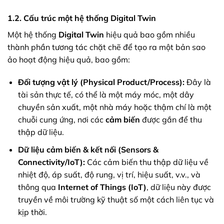
1.2. Cấu trúc một hệ thống Digital Twin
Một hệ thống
Digital Twin
hiệu quả bao gồm nhiều
thành phần tương tác chặt chẽ để tạo ra một bản sao
ảo hoạt động hiệu quả, bao gồm:
Đối tượng vật lý (Physical Product/Process):
Đây là
tài sản thực tế, có thể là một máy móc, một dây
chuyền sản xuất, một nhà máy hoặc thậm chí là một
chuỗi cung ứng, nơi các
cảm biến
được gắn để thu
thập dữ liệu.
Dữ liệu cảm biến & kết nối (Sensors &
Connectivity/IoT):
Các cảm biến thu thập dữ liệu về
nhiệt độ, áp suất, độ rung, vị trí, hiệu suất, v.v., và
thông qua
Internet of Things (IoT)
, dữ liệu này được
truyền về môi trường kỹ thuật số một cách liên tục và
kịp thời.