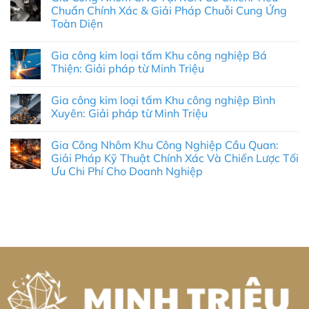
luận
Chuẩn Chính Xác & Giải Pháp Chuỗi Cung Ứng
ở
Toàn Diện
Công
Ty
Không
Robot
có
Công
Gia công kim loại tấm Khu công nghiệp Bá
bình
Nghiệp
luận
Thiện: Giải pháp từ Minh Triệu
Lào
ở
Cai:
Gia
Không
Giải
Công
có
Pháp
Gia công kim loại tấm Khu công nghiệp Bình
Nhôm
bình
Tự
CNC
luận
Xuyên: Giải pháp từ Minh Triệu
Động
Tại
ở
Hóa
KCN
Gia
Không
Toàn
Cổ
công
có
Diện
Gia Công Nhôm Khu Công Nghiệp Cầu Quan:
Chiên:
kim
bình
&
Tiêu
loại
luận
Giải Pháp Kỹ Thuật Chính Xác Và Chiến Lược Tối
Thực
Chuẩn
tấm
ở
Chiến
Ưu Chi Phí Cho Doanh Nghiệp
Chính
Khu
Gia
2026
Xác
công
công
Không
&
nghiệp
kim
có
Giải
Bá
loại
bình
Pháp
Thiện:
tấm
luận
Chuỗi
Giải
Khu
ở
Cung
pháp
công
Gia
Ứng
từ
nghiệp
Công
Toàn
Minh
Bình
Nhôm
Diện
Triệu
Xuyên:
Khu
Giải
Công
pháp
Nghiệp
từ
Cầu
Minh
Quan:
Triệu
Giải