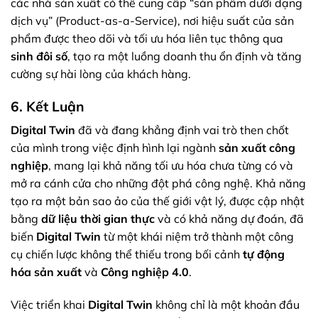
các nhà sản xuất có thể cung cấp “sản phẩm dưới dạng
dịch vụ” (Product-as-a-Service), nơi hiệu suất của sản
phẩm được theo dõi và tối ưu hóa liên tục thông qua
sinh đôi số
, tạo ra một luồng doanh thu ổn định và tăng
cường sự hài lòng của khách hàng.
6. Kết Luận
Digital Twin
đã và đang khẳng định vai trò then chốt
của mình trong việc định hình lại ngành
sản xuất công
nghiệp
, mang lại khả năng tối ưu hóa chưa từng có và
mở ra cánh cửa cho những đột phá công nghệ. Khả năng
tạo ra một bản sao ảo của thế giới vật lý, được cập nhật
bằng
dữ liệu thời gian thực
và có khả năng dự đoán, đã
biến
Digital Twin
từ một khái niệm trở thành một công
cụ chiến lược không thể thiếu trong bối cảnh
tự động
hóa sản xuất
và
Công nghiệp 4.0
.
Việc triển khai
Digital Twin
không chỉ là một khoản đầu