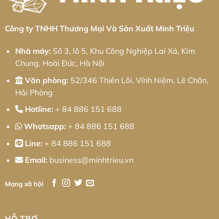
Pháp
Kỹ
Thuật
Chính
Xác
Công ty TNHH Thương Mại Và Sản Xuất Minh Triệu
Và
Chiến
Lược
Nhà máy:
Số 3, lô 5, Khu Công Nghiệp Lai Xá, Kim
Tối
Ưu
Chung, Hoài Đức, Hà Nội
Chi
Phí
Cho
Văn phòng:
52/346 Thiên Lôi, Vĩnh Niệm, Lê Chân,
Doanh
Nghiệp
Hải Phòng
Hotline:
+ 84 886 151 688
Whatsapp:
+ 84 886 151 688
Line:
+ 84 886 151 688
Email:
business@minhtrieu.vn
Mạng xã hội
HỖ TRỢ