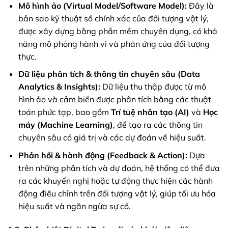
Mô hình ảo (Virtual Model/Software Model):
Đây là
bản sao kỹ thuật số chính xác của đối tượng vật lý,
được xây dựng bằng phần mềm chuyên dụng, có khả
năng mô phỏng hành vi và phản ứng của đối tượng
thực.
Dữ liệu phân tích & thông tin chuyên sâu (Data
Analytics & Insights):
Dữ liệu thu thập được từ mô
hình ảo và cảm biến được phân tích bằng các thuật
toán phức tạp, bao gồm
Trí tuệ nhân tạo (AI)
và
Học
máy (Machine Learning)
, để tạo ra các thông tin
chuyên sâu có giá trị và các dự đoán về hiệu suất.
Phản hồi & hành động (Feedback & Action):
Dựa
trên những phân tích và dự đoán, hệ thống có thể đưa
ra các khuyến nghị hoặc tự động thực hiện các hành
động điều chỉnh trên đối tượng vật lý, giúp tối ưu hóa
hiệu suất và ngăn ngừa sự cố.