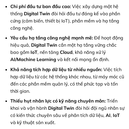
Chi phí đầu tư ban đầu cao:
Việc xây dựng một hệ
thống
Digital Twin
đòi hỏi đầu tư đáng kể vào phần
cứng (cảm biến, thiết bị IoT), phần mềm và hạ tầng
công nghệ.
Yêu cầu hạ tầng công nghệ mạnh mẽ:
Để hoạt động
hiệu quả,
Digital Twin
cần một hạ tầng vững chắc
bao gồm
IoT
, nền tảng
Cloud
, khả năng xử lý
AI/Machine Learning
và kết nối mạng ổn định.
Khả năng tích hợp dữ liệu từ nhiều nguồn:
Việc tích
hợp dữ liệu từ các hệ thống khác nhau, từ máy móc cũ
đến các phần mềm quản lý, có thể phức tạp và tốn
thời gian.
Thiếu hụt nhân lực có kỹ năng chuyên môn:
Triển
khai và vận hành
Digital Twin
đòi hỏi đội ngũ nhân sự
có kiến thức chuyên sâu về phân tích dữ liệu,
AI
,
IoT
và kỹ thuật sản xuất.