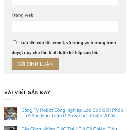
Trang web
Lưu tên của tôi, email, và trang web trong trình
duyệt này cho lần bình luận kế tiếp của tôi.
BÀI VIẾT GẦN ĐÂY
Công Ty Robot Công Nghiệp Lào Cai: Giải Pháp
Tự Động Hóa Toàn Diện & Thực Chiến 2026
Không
có
Gia Công Nhôm CNC Tại KCN Cổ Chiên: Tiêu
bình