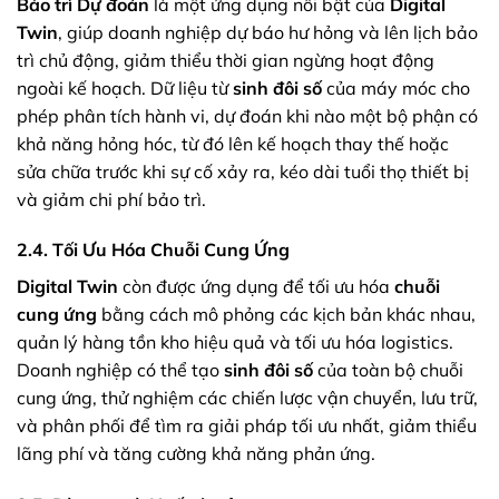
Bảo trì Dự đoán
là một ứng dụng nổi bật của
Digital
Twin
, giúp doanh nghiệp dự báo hư hỏng và lên lịch bảo
trì chủ động, giảm thiểu thời gian ngừng hoạt động
ngoài kế hoạch. Dữ liệu từ
sinh đôi số
của máy móc cho
phép phân tích hành vi, dự đoán khi nào một bộ phận có
khả năng hỏng hóc, từ đó lên kế hoạch thay thế hoặc
sửa chữa trước khi sự cố xảy ra, kéo dài tuổi thọ thiết bị
và giảm chi phí bảo trì.
2.4. Tối Ưu Hóa Chuỗi Cung Ứng
Digital Twin
còn được ứng dụng để tối ưu hóa
chuỗi
cung ứng
bằng cách mô phỏng các kịch bản khác nhau,
quản lý hàng tồn kho hiệu quả và tối ưu hóa logistics.
Doanh nghiệp có thể tạo
sinh đôi số
của toàn bộ chuỗi
cung ứng, thử nghiệm các chiến lược vận chuyển, lưu trữ,
và phân phối để tìm ra giải pháp tối ưu nhất, giảm thiểu
lãng phí và tăng cường khả năng phản ứng.