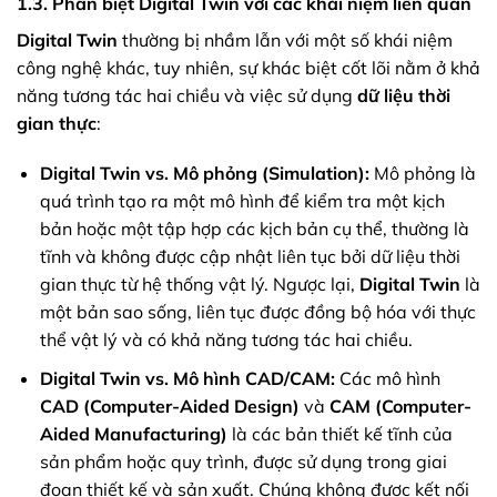
1.3. Phân biệt Digital Twin với các khái niệm liên quan
Digital Twin
thường bị nhầm lẫn với một số khái niệm
công nghệ khác, tuy nhiên, sự khác biệt cốt lõi nằm ở khả
năng tương tác hai chiều và việc sử dụng
dữ liệu thời
gian thực
:
Digital Twin vs. Mô phỏng (Simulation):
Mô phỏng là
quá trình tạo ra một mô hình để kiểm tra một kịch
bản hoặc một tập hợp các kịch bản cụ thể, thường là
tĩnh và không được cập nhật liên tục bởi dữ liệu thời
gian thực từ hệ thống vật lý. Ngược lại,
Digital Twin
là
một bản sao sống, liên tục được đồng bộ hóa với thực
thể vật lý và có khả năng tương tác hai chiều.
Digital Twin vs. Mô hình CAD/CAM:
Các mô hình
CAD (Computer-Aided Design)
và
CAM (Computer-
Aided Manufacturing)
là các bản thiết kế tĩnh của
sản phẩm hoặc quy trình, được sử dụng trong giai
đoạn thiết kế và sản xuất. Chúng không được kết nối