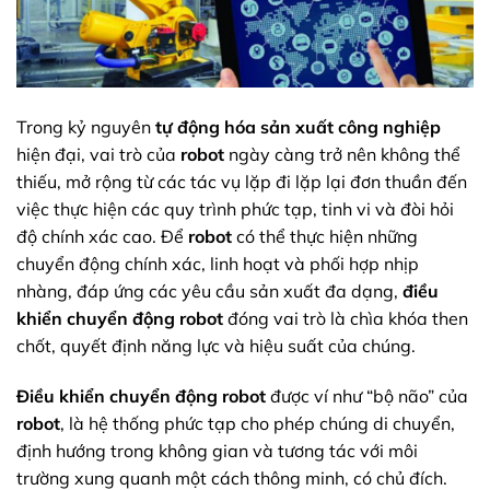
Trong kỷ nguyên
tự động hóa sản xuất công nghiệp
hiện đại, vai trò của
robot
ngày càng trở nên không thể
thiếu, mở rộng từ các tác vụ lặp đi lặp lại đơn thuần đến
việc thực hiện các quy trình phức tạp, tinh vi và đòi hỏi
độ chính xác cao. Để
robot
có thể thực hiện những
chuyển động chính xác, linh hoạt và phối hợp nhịp
nhàng, đáp ứng các yêu cầu sản xuất đa dạng,
điều
khiển chuyển động robot
đóng vai trò là chìa khóa then
chốt, quyết định năng lực và hiệu suất của chúng.
Điều khiển chuyển động robot
được ví như “bộ não” của
robot
, là hệ thống phức tạp cho phép chúng di chuyển,
định hướng trong không gian và tương tác với môi
trường xung quanh một cách thông minh, có chủ đích.