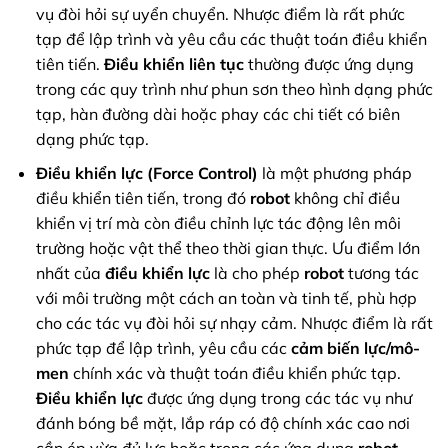
vụ đòi hỏi sự uyển chuyển. Nhược điểm là rất phức
tạp để lập trình và yêu cầu các thuật toán điều khiển
tiên tiến.
Điều khiển liên tục
thường được ứng dụng
trong các quy trình như phun sơn theo hình dạng phức
tạp, hàn đường dài hoặc phay các chi tiết có biên
dạng phức tạp.
Điều khiển lực (Force Control)
là một phương pháp
điều khiển tiên tiến, trong đó
robot
không chỉ điều
khiển vị trí mà còn điều chỉnh lực tác động lên môi
trường hoặc vật thể theo thời gian thực. Ưu điểm lớn
nhất của
điều khiển lực
là cho phép
robot
tương tác
với môi trường một cách an toàn và tinh tế, phù hợp
cho các tác vụ đòi hỏi sự nhạy cảm. Nhược điểm là rất
phức tạp để lập trình, yêu cầu các
cảm biến lực/mô-
men
chính xác và thuật toán điều khiển phức tạp.
Điều khiển lực
được ứng dụng trong các tác vụ như
đánh bóng bề mặt, lắp ráp có độ chính xác cao nơi