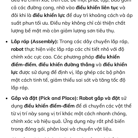
cả các đường cong, nhờ vào
điều khiển liên tục
và
đôi khi là
điều khiển lực
để duy trì khoảng cách và áp
suất phun tối ưu. Điều này không chỉ cải thiện chất
lượng bề mặt mà còn giảm lượng sơn tiêu thụ.
Lắp ráp (Assembly):
Trong các dây chuyền lắp ráp,
robot
thực hiện việc lắp ráp các chi tiết nhỏ với độ
chính xác cực cao. Các phương pháp
điều khiển
điểm-điểm
,
điều khiển đường thẳng
và
điều khiển
lực
được sử dụng để định vị, lắp ghép các bộ phận
một cách tinh tế, giảm thiểu sai sót và tăng tốc độ
lắp ráp.
Gắp và đặt (Pick and Place):
Robot gắp và đặt
sử
dụng
điều khiển điểm-điểm
để di chuyển các vật thể
từ vị trí này sang vị trí khác một cách nhanh chóng,
chính xác và hiệu quả. Ứng dụng này rất phổ biến
trong đóng gói, phân loại và chuyển vật liệu.