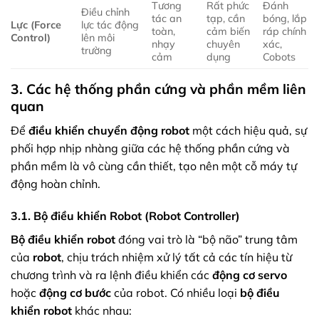
Tương
Rất phức
Đánh
Điều chỉnh
tác an
tạp, cần
bóng, lắp
Lực (Force
lực tác động
toàn,
cảm biến
ráp chính
Control)
lên môi
nhạy
chuyên
xác,
trường
cảm
dụng
Cobots
3. Các hệ thống phần cứng và phần mềm liên
quan
Để
điều khiển chuyển động robot
một cách hiệu quả, sự
phối hợp nhịp nhàng giữa các hệ thống phần cứng và
phần mềm là vô cùng cần thiết, tạo nên một cỗ máy tự
động hoàn chỉnh.
3.1. Bộ điều khiển Robot (Robot Controller)
Bộ điều khiển robot
đóng vai trò là “bộ não” trung tâm
của
robot
, chịu trách nhiệm xử lý tất cả các tín hiệu từ
chương trình và ra lệnh điều khiển các
động cơ servo
hoặc
động cơ bước
của robot. Có nhiều loại
bộ điều
khiển robot
khác nhau: