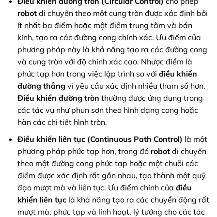
Điều khiển đường tròn (Circular Control)
cho phép
robot
di chuyển theo một cung tròn được xác định bởi
ít nhất ba điểm hoặc một điểm trung tâm và bán
kính, tạo ra các đường cong chính xác. Ưu điểm của
phương pháp này là khả năng tạo ra các đường cong
và cung tròn với độ chính xác cao. Nhược điểm là
phức tạp hơn trong việc lập trình so với
điều khiển
đường thẳng
vì yêu cầu xác định nhiều tham số hơn.
Điều khiển đường tròn
thường được ứng dụng trong
các tác vụ như phun sơn theo hình dạng cong hoặc
hàn các chi tiết hình tròn.
Điều khiển liên tục (Continuous Path Control)
là một
phương pháp phức tạp hơn, trong đó
robot
di chuyển
theo một đường cong phức tạp hoặc một chuỗi các
điểm được xác định rất gần nhau, tạo thành một quỹ
đạo mượt mà và liên tục. Ưu điểm chính của
điều
khiển liên tục
là khả năng tạo ra các chuyển động rất
mượt mà, phức tạp và linh hoạt, lý tưởng cho các tác