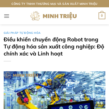
Bỏ
CÔNG TY TNHH THƯƠNG MẠI VÀ SẢN XUẤT MINH TRIỆU
qua
nội
0
dung
GIẢI PHÁP TỰ ĐỘNG HÓA
Điều khiển chuyển động Robot trong
Tự động hóa sản xuất công nghiệp: Độ
chính xác và Linh hoạt