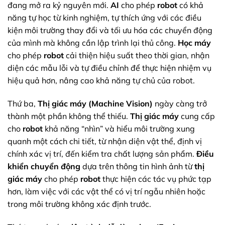
đang mở ra kỷ nguyên mới.
AI
cho phép
robot
có khả
năng tự học từ kinh nghiệm, tự thích ứng với các điều
kiện môi trường thay đổi và tối ưu hóa các chuyển động
của mình mà không cần lập trình lại thủ công.
Học máy
cho phép
robot
cải thiện hiệu suất theo thời gian, nhận
diện các mẫu lỗi và tự điều chỉnh để thực hiện nhiệm vụ
hiệu quả hơn, nâng cao khả năng tự chủ của robot.
Thứ ba,
Thị giác máy (Machine Vision)
ngày càng trở
thành một phần không thể thiếu.
Thị giác máy
cung cấp
cho
robot
khả năng “nhìn” và hiểu môi trường xung
quanh một cách chi tiết, từ nhận diện vật thể, định vị
chính xác vị trí, đến kiểm tra chất lượng sản phẩm.
Điều
khiển chuyển động
dựa trên thông tin hình ảnh từ
thị
giác máy
cho phép
robot
thực hiện các tác vụ phức tạp
hơn, làm việc với các vật thể có vị trí ngẫu nhiên hoặc
trong môi trường không xác định trước.