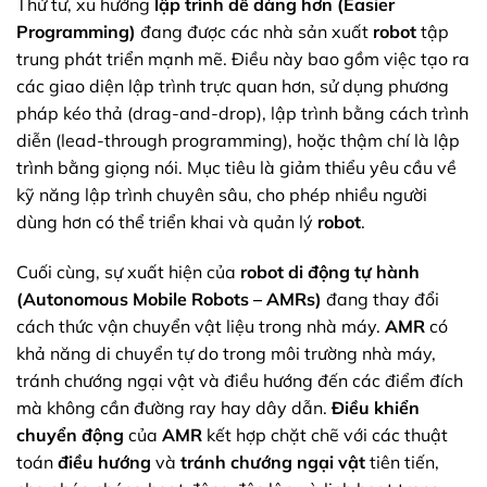
Thứ tư, xu hướng
lập trình dễ dàng hơn (Easier
Programming)
đang được các nhà sản xuất
robot
tập
trung phát triển mạnh mẽ. Điều này bao gồm việc tạo ra
các giao diện lập trình trực quan hơn, sử dụng phương
pháp kéo thả (drag-and-drop), lập trình bằng cách trình
diễn (lead-through programming), hoặc thậm chí là lập
trình bằng giọng nói. Mục tiêu là giảm thiểu yêu cầu về
kỹ năng lập trình chuyên sâu, cho phép nhiều người
dùng hơn có thể triển khai và quản lý
robot
.
Cuối cùng, sự xuất hiện của
robot di động tự hành
(Autonomous Mobile Robots – AMRs)
đang thay đổi
cách thức vận chuyển vật liệu trong nhà máy.
AMR
có
khả năng di chuyển tự do trong môi trường nhà máy,
tránh chướng ngại vật và điều hướng đến các điểm đích
mà không cần đường ray hay dây dẫn.
Điều khiển
chuyển động
của
AMR
kết hợp chặt chẽ với các thuật
toán
điều hướng
và
tránh chướng ngại vật
tiên tiến,