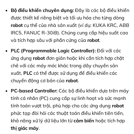
Bộ điều khiển chuyên dụng:
Đây là các bộ điều khiển
được thiết kế riêng biệt và tối ưu hóa cho từng dòng
robot
cụ thể của nhà sản xuất (ví dụ: KUKA KRC, ABB
IRC5, FANUC R-30iB). Chúng cung cấp hiệu suất cao
và tích hợp sâu với phần cứng của
robot
.
PLC (Programmable Logic Controller):
Đối với các
ứng dụng
robot
đơn giản hoặc khi cần tích hợp chặt
chẽ với các máy móc khác trong dây chuyền sản
xuất,
PLC
có thể được sử dụng để điều khiển các
chuyển động cơ bản của
robot
.
PC-based Controller:
Các bộ điều khiển dựa trên máy
tính cá nhân (PC) cung cấp sự linh hoạt và sức mạnh
tính toán vượt trội, phù hợp cho các ứng dụng
robot
phức tạp đòi hỏi các thuật toán điều khiển tiên tiến,
khả năng xử lý dữ liệu lớn từ
cảm biến
hoặc tích hợp
thị giác máy
.