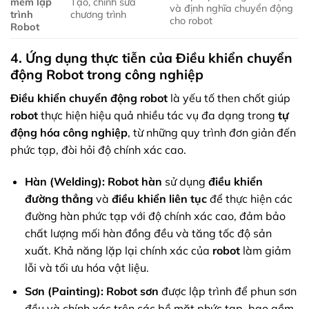
mềm lập
Tạo, chỉnh sửa
và định nghĩa chuyển động
trình
chương trình
cho robot
Robot
4. Ứng dụng thực tiễn của Điều khiển chuyển
động Robot trong công nghiệp
Điều khiển chuyển động robot
là yếu tố then chốt giúp
robot
thực hiện hiệu quả nhiều tác vụ đa dạng trong
tự
động hóa công nghiệp
, từ những quy trình đơn giản đến
phức tạp, đòi hỏi độ chính xác cao.
Hàn (Welding):
Robot hàn
sử dụng
điều khiển
đường thẳng
và
điều khiển liên tục
để thực hiện các
đường hàn phức tạp với độ chính xác cao, đảm bảo
chất lượng mối hàn đồng đều và tăng tốc độ sản
xuất. Khả năng lặp lại chính xác của
robot
làm giảm
lỗi và tối ưu hóa vật liệu.
Sơn (Painting):
Robot sơn
được lập trình để phun sơn
đều và chính xác trên các bề mặt phức tạp, bao gồm