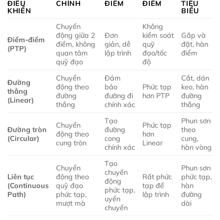
ĐIỀU
CHÍNH
ĐIỂM
ĐIỂM
TIÊU
KHIỂN
BIỂU
Chuyển
Không
động giữa 2
Đơn
kiểm soát
Gắp và
Điểm-điểm
điểm, không
giản, dễ
quỹ
đặt, hàn
(PTP)
quan tâm
lập trình
đạo/tốc
điểm
quỹ đạo
độ
Chuyển
Đảm
Cắt, dán
Đường
động theo
bảo
Phức tạp
keo, hàn
thẳng
đường
đường đi
hơn PTP
đường
(Linear)
thẳng
chính xác
thẳng
Tạo
Phun sơn
Chuyển
Phức tạp
Đường tròn
đường
theo
động theo
hơn
(Circular)
cong
cung,
cung tròn
Linear
chính xác
hàn vòng
Tạo
Chuyển
Phun sơn
chuyển
Liên tục
động theo
Rất phức
phức tạp,
động
(Continuous
quỹ đạo
tạp để
hàn
phức tạp,
Path)
phức tạp,
lập trình
đường
uyển
mượt mà
dài
chuyển