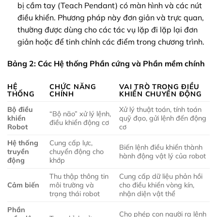
bị cầm tay (Teach Pendant) có màn hình và các nút
điều khiển. Phương pháp này đơn giản và trực quan,
thường được dùng cho các tác vụ lặp đi lặp lại đơn
giản hoặc để tinh chỉnh các điểm trong chương trình.
Bảng 2: Các Hệ thống Phần cứng và Phần mềm chính
HỆ
CHỨC NĂNG
VAI TRÒ TRONG ĐIỀU
THỐNG
CHÍNH
KHIỂN CHUYỂN ĐỘNG
Bộ điều
Xử lý thuật toán, tính toán
“Bộ não” xử lý lệnh,
khiển
quỹ đạo, gửi lệnh đến động
điều khiển động cơ
Robot
cơ
Hệ thống
Cung cấp lực,
Biến lệnh điều khiển thành
truyền
chuyển động cho
hành động vật lý của robot
động
khớp
Thu thập thông tin
Cung cấp dữ liệu phản hồi
Cảm biến
môi trường và
cho điều khiển vòng kín,
trạng thái robot
nhận diện vật thể
Phần
Cho phép con người ra lệnh