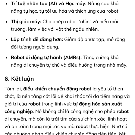
Trí tuệ nhân tạo (AI) và Học máy:
Nâng cao khả
năng tự học, tự tối ưu hóa và thích ứng của robot.
Thị giác máy:
Cho phép robot “nhìn” và hiểu môi
trường, làm việc với vật thể ngẫu nhiên.
Lập trình dễ dàng hơn:
Giảm độ phức tạp, mở rộng
đối tượng người dùng.
Robot di động tự hành (AMRs):
Tăng cường khả
năng di chuyển tự chủ và điều hướng trong nhà máy.
6. Kết luận
Tóm lại,
điều khiển chuyển động robot
là yếu tố then
chốt, là nền tảng cốt lõi để khai thác tối đa tiềm năng và
giá trị của
robot
trong lĩnh vực
tự động hóa sản xuất
công nghiệp
. Nó không chỉ là công nghệ cho phép
robot
di chuyển, mà còn là trái tim của sự chính xác, linh hoạt
và an toàn trong mọi tác vụ mà
robot
thực hiện. Nhờ có
các phương pháp điều khiển chuyển động tiên tiến, kết