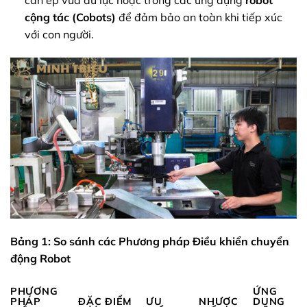
cần ép vừa đủ lực hoặc trong các ứng dụng
robot
cộng tác (Cobots)
để đảm bảo an toàn khi tiếp xúc
với con người.
Bảng 1: So sánh các Phương pháp Điều khiển chuyển
động Robot
PHƯƠNG
ỨNG
PHÁP
ĐẶC ĐIỂM
ƯU
NHƯỢC
DỤNG