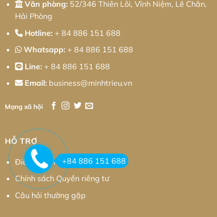
Văn phòng:
52/346 Thiên Lôi, Vĩnh Niệm, Lê Chân,
Hải Phòng
Hotline:
+ 84 886 151 688
Whatsapp:
+ 84 886 151 688
Line:
+ 84 886 151 688
Email:
business@minhtrieu.vn
Mạng xã hội
HỖ TRỢ
+84 886 151 688
Điều khoản sử dụng
Chính sách Quyền riêng tư
Câu hỏi thường gặp