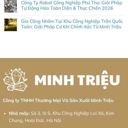
Chấn
loại
Công Ty Robot Công Nghiệp Phú Thọ: Giải Pháp
bình
Hưng:
tấm
luận
Tự Động Hóa Toàn Diện & Thực Chiến 2026
Giải
Khu
ở
pháp
công
Gia
Không
từ
nghiệp
Công
có
Minh
Sơn
Gia Công Nhôm Tại Khu Công Nghiệp Trần Quốc
Nhôm
bình
Triệu
Lôi:
Tại
luận
Toản: Giải Pháp Cơ Khí Chính Xác Từ Minh Triệu
Giải
Khu
ở
pháp
Công
Công
Không
từ
Nghiệp
Ty
có
Minh
Sông
Robot
bình
Triệu
Hậu:
Công
luận
Giải
Nghiệp
ở
Pháp
Phú
Gia
Cơ
Thọ:
Công
Khí
Giải
Nhôm
Chính
Pháp
Tại
Xác
Tự
Khu
Và
Động
Công
Quy
Hóa
Nghiệp
Trình
Toàn
Trần
Logistics
Diện
Quốc
Tối
&
Toản:
Ưu
Thực
Giải
Chiến
Pháp
2026
Cơ
Khí
Công ty TNHH Thương Mại Và Sản Xuất Minh Triệu
Chính
Xác
Từ
Nhà máy:
Số 3, lô 5, Khu Công Nghiệp Lai Xá, Kim
Minh
Triệu
Chung, Hoài Đức, Hà Nội