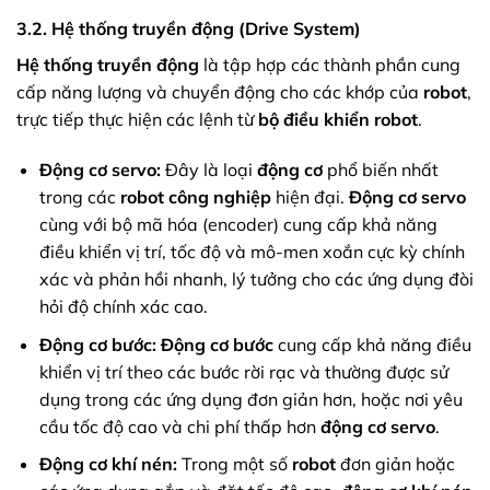
3.2. Hệ thống truyền động (Drive System)
Hệ thống truyền động
là tập hợp các thành phần cung
cấp năng lượng và chuyển động cho các khớp của
robot
,
trực tiếp thực hiện các lệnh từ
bộ điều khiển robot
.
Động cơ servo:
Đây là loại
động cơ
phổ biến nhất
trong các
robot công nghiệp
hiện đại.
Động cơ servo
cùng với bộ mã hóa (encoder) cung cấp khả năng
điều khiển vị trí, tốc độ và mô-men xoắn cực kỳ chính
xác và phản hồi nhanh, lý tưởng cho các ứng dụng đòi
hỏi độ chính xác cao.
Động cơ bước:
Động cơ bước
cung cấp khả năng điều
khiển vị trí theo các bước rời rạc và thường được sử
dụng trong các ứng dụng đơn giản hơn, hoặc nơi yêu
cầu tốc độ cao và chi phí thấp hơn
động cơ servo
.
Động cơ khí nén:
Trong một số
robot
đơn giản hoặc