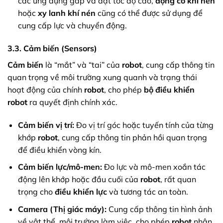
các ứng dụng gắp và đặt tốc độ cao,
động cơ khí nén
hoặc
xy lanh khí nén
cũng có thể được sử dụng để
cung cấp lực và chuyển động.
3.3. Cảm biến (Sensors)
Cảm biến
là “mắt” và “tai” của
robot
, cung cấp thông tin
quan trọng về môi trường xung quanh và trạng thái
hoạt động của chính
robot
, cho phép
bộ điều khiển
robot
ra quyết định chính xác.
Cảm biến vị trí:
Đo vị trí góc hoặc tuyến tính của từng
khớp
robot
, cung cấp thông tin phản hồi quan trọng
để điều khiển vòng kín.
Cảm biến lực/mô-men:
Đo lực và mô-men xoắn tác
động lên khớp hoặc đầu cuối của
robot
, rất quan
trọng cho
điều khiển lực
và tương tác an toàn.
Camera (Thị giác máy):
Cung cấp thông tin hình ảnh
về vật thể, môi trường làm việc, cho phép
robot
nhận