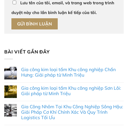
Lưu tên của tôi, email, và trang web trong trình
duyệt này cho lần bình luận kế tiếp của tôi.
BÀI VIẾT GẦN ĐÂY
Gia công kim loại tấm Khu công nghiệp Chấn
Hưng: Giải pháp từ Minh Triệu
Không
có
Gia công kim loại tấm Khu công nghiệp Sơn Lôi:
bình
luận
Giải pháp từ Minh Triệu
ở
Gia
Không
công
có
Gia Công Nhôm Tại Khu Công Nghiệp Sông Hậu:
kim
bình
loại
luận
Giải Pháp Cơ Khí Chính Xác Và Quy Trình
tấm
ở
Logistics Tối Ưu
Khu
Gia
công
công
Không
nghiệp
kim
có