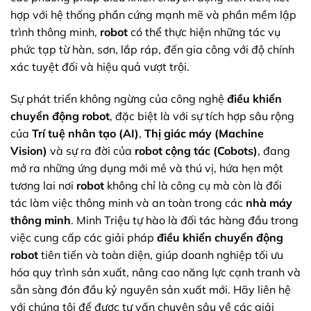
hợp với hệ thống phần cứng mạnh mẽ và phần mềm lập
trình thông minh,
robot
có thể thực hiện những tác vụ
phức tạp từ hàn, sơn, lắp ráp, đến gia công với độ chính
xác tuyệt đối và hiệu quả vượt trội.
Sự phát triển không ngừng của công nghệ
điều khiển
chuyển động robot
, đặc biệt là với sự tích hợp sâu rộng
của
Trí tuệ nhân tạo (AI)
,
Thị giác máy (Machine
Vision)
và sự ra đời của
robot cộng tác (Cobots)
, đang
mở ra những ứng dụng mới mẻ và thú vị, hứa hẹn một
tương lai nơi
robot
không chỉ là công cụ mà còn là đối
tác làm việc thông minh và an toàn trong các
nhà máy
thông minh
. Minh Triệu tự hào là đối tác hàng đầu trong
việc cung cấp các giải pháp
điều khiển chuyển động
robot
tiên tiến và toàn diện, giúp doanh nghiệp tối ưu
hóa quy trình sản xuất, nâng cao năng lực cạnh tranh và
sẵn sàng đón đầu kỷ nguyên sản xuất mới. Hãy liên hệ
với chúng tôi để được tư vấn chuyên sâu về các giải