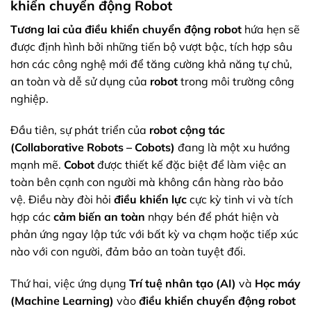
khiển chuyển động Robot
Tương lai của điều khiển chuyển động robot
hứa hẹn sẽ
được định hình bởi những tiến bộ vượt bậc, tích hợp sâu
hơn các công nghệ mới để tăng cường khả năng tự chủ,
an toàn và dễ sử dụng của
robot
trong môi trường công
nghiệp.
Đầu tiên, sự phát triển của
robot cộng tác
(Collaborative Robots – Cobots)
đang là một xu hướng
mạnh mẽ.
Cobot
được thiết kế đặc biệt để làm việc an
toàn bên cạnh con người mà không cần hàng rào bảo
vệ. Điều này đòi hỏi
điều khiển lực
cực kỳ tinh vi và tích
hợp các
cảm biến an toàn
nhạy bén để phát hiện và
phản ứng ngay lập tức với bất kỳ va chạm hoặc tiếp xúc
nào với con người, đảm bảo an toàn tuyệt đối.
Thứ hai, việc ứng dụng
Trí tuệ nhân tạo (AI)
và
Học máy
(Machine Learning)
vào
điều khiển chuyển động robot