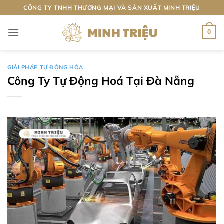
Bỏ
CÔNG TY TNHH THƯƠNG MẠI VÀ SẢN XUẤT MINH TRIỆU
qua
nội
0
dung
GIẢI PHÁP TỰ ĐỘNG HÓA
Công Ty Tự Động Hoá Tại Đà Nẵng