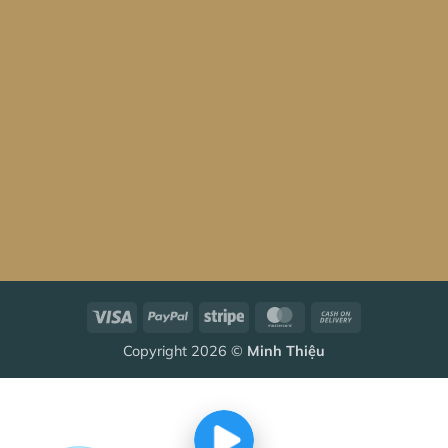
Visa
PayPal
Stripe
MasterCard
Cash
On
Copyright 2026 ©
Minh Thiệu
Delivery