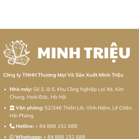
Thực
Giải
Khu
Gia
Không
Chiến
Pháp
công
công
có
2026
Cơ
nghiệp
kim
bình
Khí
Kim
loại
luận
Chính
Hoa:
tấm
ở
Xác
Giải
Khu
Gia
Từ
pháp
công
Công
Minh
từ
nghiệp
Nhôm
Triệu
Minh
Bá
Tại
Triệu
Thiện
Khu
II:
Công
Giải
Nghiệp
pháp
Sa
từ
Đéc:
Minh
Giải
Triệu
Pháp
Cơ
Khí
Chính
Công ty TNHH Thương Mại Và Sản Xuất Minh Triệu
Xác
Toàn
Diện
Nhà máy:
Số 3, lô 5, Khu Công Nghiệp Lai Xá, Kim
Chung, Hoài Đức, Hà Nội
Văn phòng:
52/346 Thiên Lôi, Vĩnh Niệm, Lê Chân,
Hải Phòng
Hotline:
+ 84 886 151 688
Whatsapp:
+ 84 886 151 688