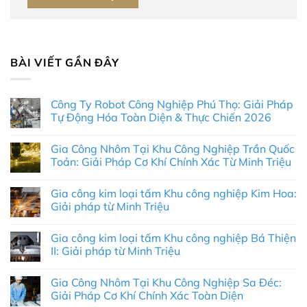
BÀI VIẾT GẦN ĐÂY
Công Ty Robot Công Nghiệp Phú Thọ: Giải Pháp
Tự Động Hóa Toàn Diện & Thực Chiến 2026
Không
có
Gia Công Nhôm Tại Khu Công Nghiệp Trần Quốc
bình
luận
Toản: Giải Pháp Cơ Khí Chính Xác Từ Minh Triệu
ở
Công
Không
Ty
có
Gia công kim loại tấm Khu công nghiệp Kim Hoa:
Robot
bình
Công
luận
Giải pháp từ Minh Triệu
Nghiệp
ở
Phú
Gia
Không
Thọ:
Công
có
Gia công kim loại tấm Khu công nghiệp Bá Thiện
Giải
Nhôm
bình
Pháp
Tại
luận
II: Giải pháp từ Minh Triệu
Tự
Khu
ở
Động
Công
Gia
Không
Hóa
Nghiệp
công
có
Gia Công Nhôm Tại Khu Công Nghiệp Sa Đéc:
Toàn
Trần
kim
bình
Diện
Quốc
loại
luận
Giải Pháp Cơ Khí Chính Xác Toàn Diện
&
Toản:
tấm
ở