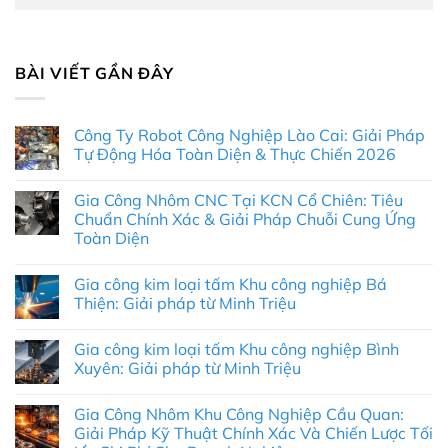
BÀI VIẾT GẦN ĐÂY
Công Ty Robot Công Nghiệp Lào Cai: Giải Pháp
Tự Động Hóa Toàn Diện & Thực Chiến 2026
Không
có
Gia Công Nhôm CNC Tại KCN Cổ Chiên: Tiêu
bình
luận
Chuẩn Chính Xác & Giải Pháp Chuỗi Cung Ứng
ở
Toàn Diện
Công
Ty
Không
Robot
có
Công
Gia công kim loại tấm Khu công nghiệp Bá
bình
Nghiệp
luận
Thiện: Giải pháp từ Minh Triệu
Lào
ở
Cai:
Gia
Không
Giải
Công
có
Pháp
Gia công kim loại tấm Khu công nghiệp Bình
Nhôm
bình
Tự
CNC
luận
Xuyên: Giải pháp từ Minh Triệu
Động
Tại
ở
Hóa
KCN
Gia
Không
Toàn
Cổ
công
có
Diện
Gia Công Nhôm Khu Công Nghiệp Cầu Quan:
Chiên:
kim
bình
&
Tiêu
loại
luận
Giải Pháp Kỹ Thuật Chính Xác Và Chiến Lược Tối
Thực
Chuẩn
tấm
ở
Chiến