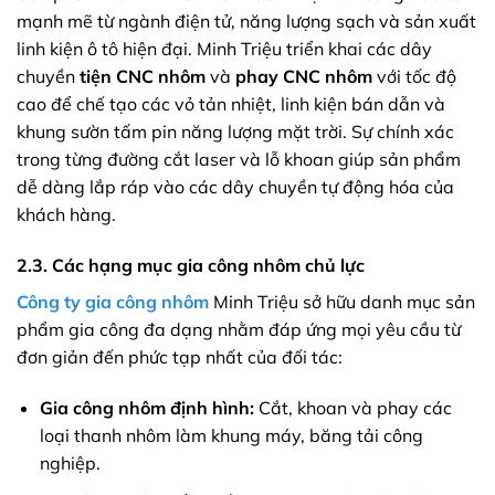
mạnh mẽ từ ngành điện tử, năng lượng sạch và sản xuất
linh kiện ô tô hiện đại. Minh Triệu triển khai các dây
chuyền
tiện CNC nhôm
và
phay CNC nhôm
với tốc độ
cao để chế tạo các vỏ tản nhiệt, linh kiện bán dẫn và
khung sườn tấm pin năng lượng mặt trời. Sự chính xác
trong từng đường cắt laser và lỗ khoan giúp sản phẩm
dễ dàng lắp ráp vào các dây chuyền tự động hóa của
khách hàng.
2.3. Các hạng mục gia công nhôm chủ lực
Công ty gia công
nhôm
Minh Triệu sở hữu danh mục sản
phẩm gia công đa dạng nhằm đáp ứng mọi yêu cầu từ
đơn giản đến phức tạp nhất của đối tác:
Gia công nhôm định hình:
Cắt, khoan và phay các
loại thanh nhôm làm khung máy, băng tải công
nghiệp.