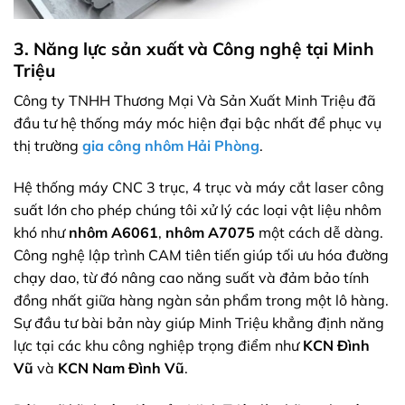
3. Năng lực sản xuất và Công nghệ tại Minh
Triệu
Công ty TNHH Thương Mại Và Sản Xuất Minh Triệu đã
đầu tư hệ thống máy móc hiện đại bậc nhất để phục vụ
thị trường
gia công
nhôm
Hải Phòng
.
Hệ thống máy CNC 3 trục, 4 trục và máy cắt laser công
suất lớn cho phép chúng tôi xử lý các loại vật liệu nhôm
khó như
nhôm A6061
,
nhôm A7075
một cách dễ dàng.
Công nghệ lập trình CAM tiên tiến giúp tối ưu hóa đường
chạy dao, từ đó nâng cao năng suất và đảm bảo tính
đồng nhất giữa hàng ngàn sản phẩm trong một lô hàng.
Sự đầu tư bài bản này giúp Minh Triệu khẳng định năng
lực tại các khu công nghiệp trọng điểm như
KCN Đình
Vũ
và
KCN Nam Đình Vũ
.