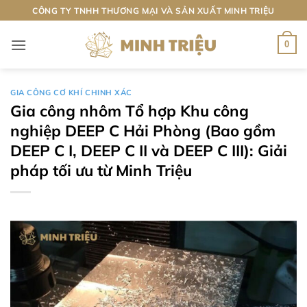
Bỏ
CÔNG TY TNHH THƯƠNG MẠI VÀ SẢN XUẤT MINH TRIỆU
qua
nội
0
dung
GIA CÔNG CƠ KHÍ CHINH XÁC
Gia công nhôm Tổ hợp Khu công
nghiệp DEEP C Hải Phòng (Bao gồm
DEEP C I, DEEP C II và DEEP C III): Giải
pháp tối ưu từ Minh Triệu