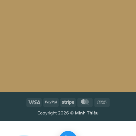
Visa
PayPal
Stripe
MasterCard
Cash
On
Copyright 2026 ©
Minh Thiệu
Delivery