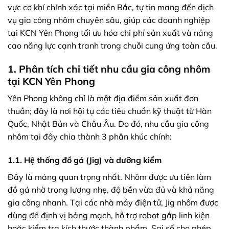
vực cơ khí chính xác tại miền Bắc, tự tin mang đến dịch
vụ gia công nhôm chuyên sâu, giúp các doanh nghiệp
tại KCN Yên Phong tối ưu hóa chi phí sản xuất và nâng
cao năng lực cạnh tranh trong chuỗi cung ứng toàn cầu.
1. Phân tích chi tiết nhu cầu gia công nhôm
tại KCN Yên Phong
Yên Phong không chỉ là một địa điểm sản xuất đơn
thuần; đây là nơi hội tụ các tiêu chuẩn kỹ thuật từ Hàn
Quốc, Nhật Bản và Châu Âu. Do đó, nhu cầu gia công
nhôm tại đây chia thành 3 phân khúc chính:
1.1. Hệ thống đồ gá (Jig) và dưỡng kiểm
Đây là mảng quan trọng nhất. Nhôm được ưu tiên làm
đồ gá nhờ trọng lượng nhẹ, độ bền vừa đủ và khả năng
gia công nhanh. Tại các nhà máy điện tử, Jig nhôm được
dùng để định vị bảng mạch, hỗ trợ robot gắp linh kiện
hoặc kiểm tra kích thước thành phẩm. Sai số cho phép