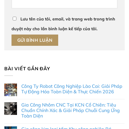
Lưu tên của tôi, email, và trang web trong trình
duyệt này cho lần bình luận kế tiếp của tôi.
BÀI VIẾT GẦN ĐÂY
Công Ty Robot Công Nghiệp Lào Cai: Giải Pháp
Tự Động Hóa Toàn Diện & Thực Chiến 2026
Không
có
Gia Công Nhôm CNC Tại KCN Cổ Chiên: Tiêu
bình
luận
Chuẩn Chính Xác & Giải Pháp Chuỗi Cung Ứng
ở
Toàn Diện
Công
Ty
Không
Robot
có
Công