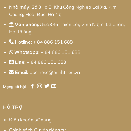
Chiến
Lược
Nhà máy:
Số 3, lô 5, Khu Công Nghiệp Lai Xá, Kim
Tối
Ưu
Chung, Hoài Đức, Hà Nội
Chi
Phí
Cho
Văn phòng:
52/346 Thiên Lôi, Vĩnh Niệm, Lê Chân,
Doanh
Nghiệp
Hải Phòng
Hotline:
+ 84 886 151 688
Whatsapp:
+ 84 886 151 688
Line:
+ 84 886 151 688
Email:
business@minhtrieu.vn
Mạng xã hội
HỖ TRỢ
Điều khoản sử dụng
Chính sách Quyền riêng tư