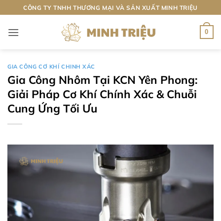
Bỏ
CÔNG TY TNHH THƯƠNG MẠI VÀ SẢN XUẤT MINH TRIỆU
qua
nội
0
dung
GIA CÔNG CƠ KHÍ CHINH XÁC
Gia Công Nhôm Tại KCN Yên Phong:
Giải Pháp Cơ Khí Chính Xác & Chuỗi
Cung Ứng Tối Ưu