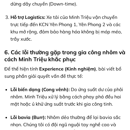
dừng dây chuyền (Down-time).
Hỗ trợ Logistics:
Xe tải của Minh Triệu vận chuyển
trực tiếp đến KCN Yên Phong 1, Yên Phong 2 và các
khu mở rộng, đảm bảo hàng hóa không bị móp méo,
trầy xước.
6. Các lỗi thường gặp trong gia công nhôm và
cách Minh Triệu khắc phục
Để thể hiện tính
Experience (Kinh nghiệm)
, bài viết bổ
sung phần giải quyết vấn đề thực tế:
Lỗi biến dạng (Cong vênh):
Do ứng suất dư của phôi
nhôm. Minh Triệu xử lý bằng cách phay phá đều hai
mặt hoặc ủ khử ứng suất trước khi gia công tinh.
Lỗi bavia (Burr):
Nhôm dẻo thường để lại bavia sắc
nhọn. Chúng tôi có đội ngũ nguội tay nghề cao và