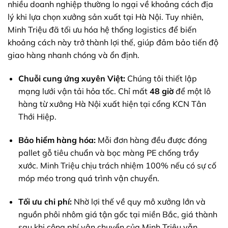
nhiều doanh nghiệp thường lo ngại về khoảng cách địa
lý khi lựa chọn xưởng sản xuất tại Hà Nội. Tuy nhiên,
Minh Triệu đã tối ưu hóa hệ thống logistics để biến
khoảng cách này trở thành lợi thế, giúp đảm bảo tiến độ
giao hàng nhanh chóng và ổn định.
Chuỗi cung ứng xuyên Việt:
Chúng tôi thiết lập
mạng lưới vận tải hỏa tốc. Chỉ mất
48 giờ
để một lô
hàng từ xưởng Hà Nội xuất hiện tại cổng KCN Tân
Thới Hiệp.
Bảo hiểm hàng hóa:
Mỗi đơn hàng đều được đóng
pallet gỗ tiêu chuẩn và bọc màng PE chống trầy
xước. Minh Triệu chịu trách nhiệm 100% nếu có sự cố
móp méo trong quá trình vận chuyển.
Tối ưu chi phí:
Nhờ lợi thế về quy mô xưởng lớn và
nguồn phôi nhôm giá tận gốc tại miền Bắc, giá thành
sau khi cộng phí vận chuyển của Minh Triệu vẫn