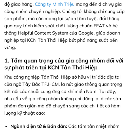
độ giao hàng,
Công ty Minh Triệu
mang đến dịch vụ gia
công nhôm chuyên nghiệp. Chúng tôi không chỉ cung cấp
sản phẩm, mà còn mang lại sự an tâm tuyệt đối thông
qua quy trình kiểm soát chất lượng chuẩn EEAT và hệ
thống Helpful Content System của Google, giúp doanh
nghiệp tại KCN Tân Thới Hiệp bứt phá năng suất bền
vững.
1. Tầm quan trọng của gia công nhôm đối với
sự phát triển tại KCN Tân Thới Hiệp
Khu công nghiệp Tân Thới Hiệp sở hữu vị trí đắc địa tại
cửa ngõ Tây Bắc TP.HCM, là nút giao thông quan trọng
kết nối các chuỗi cung ứng cơ khí miền Nam. Tại đây,
nhu cầu về gia công nhôm không chỉ dừng lại ở các sản
phẩm đơn giản mà đã chuyển sang các chi tiết có hàm
lượng kỹ thuật cao:
Ngành điện tử & Bán dẫn:
Các tấm tản nhiệt nhôm