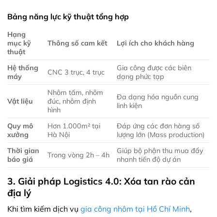
Bảng năng lực kỹ thuật tổng hợp
Hạng
mục kỹ
Thông số cam kết
Lợi ích cho khách hàng
thuật
Hệ thống
Gia công được các biên
CNC 3 trục, 4 trục
máy
dạng phức tạp
Nhôm tấm, nhôm
Đa dạng hóa nguồn cung
Vật liệu
đúc, nhôm định
linh kiện
hình
Quy mô
Hơn 1.000m² tại
Đáp ứng các đơn hàng số
xưởng
Hà Nội
lượng lớn (Mass production)
Thời gian
Giúp bộ phận thu mua đẩy
Trong vòng 2h – 4h
báo giá
nhanh tiến độ dự án
3. Giải pháp Logistics 4.0: Xóa tan rào cản
địa lý
Khi tìm kiếm dịch vụ
gia công nhôm tại Hồ Chí Minh
,