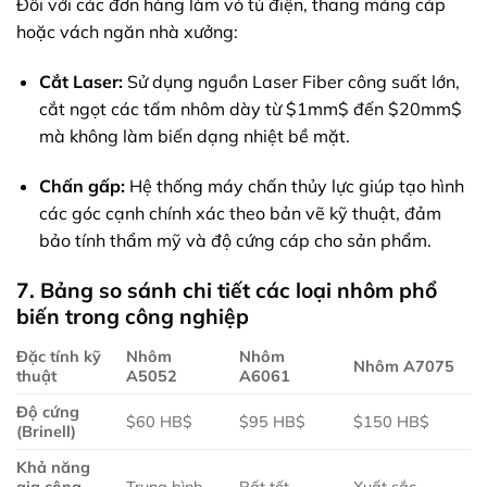
Đối với các đơn hàng làm vỏ tủ điện, thang máng cáp
hoặc vách ngăn nhà xưởng:
Cắt Laser:
Sử dụng nguồn Laser Fiber công suất lớn,
cắt ngọt các tấm nhôm dày từ
$1mm$
đến
$20mm$
mà không làm biến dạng nhiệt bề mặt.
Chấn gấp:
Hệ thống máy chấn thủy lực giúp tạo hình
các góc cạnh chính xác theo bản vẽ kỹ thuật, đảm
bảo tính thẩm mỹ và độ cứng cáp cho sản phẩm.
7. Bảng so sánh chi tiết các loại nhôm phổ
biến trong công nghiệp
Đặc tính kỹ
Nhôm
Nhôm
Nhôm A7075
thuật
A5052
A6061
Độ cứng
$60 HB$
$95 HB$
$150 HB$
(Brinell)
Khả năng