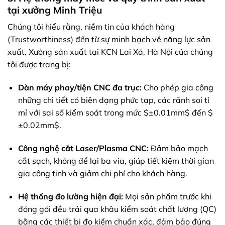
tại xưởng Minh Triệu
Chúng tôi hiểu rằng, niềm tin của khách hàng
(Trustworthiness) đến từ sự minh bạch về năng lực sản
xuất. Xưởng sản xuất tại KCN Lai Xá, Hà Nội của chúng
tôi được trang bị:
Dàn máy phay/tiện CNC đa trục:
Cho phép gia công
những chi tiết có biên dạng phức tạp, các rãnh soi tỉ
mỉ với sai số kiểm soát trong mức
$±0.01mm$
đến
$
±0.02mm$
.
Công nghệ cắt Laser/Plasma CNC:
Đảm bảo mạch
cắt sạch, không để lại ba via, giúp tiết kiệm thời gian
gia công tinh và giảm chi phí cho khách hàng.
Hệ thống đo lường hiện đại:
Mọi sản phẩm trước khi
đóng gói đều trải qua khâu kiểm soát chất lượng (QC)
bằng các thiết bị đo kiểm chuẩn xác, đảm bảo đúng