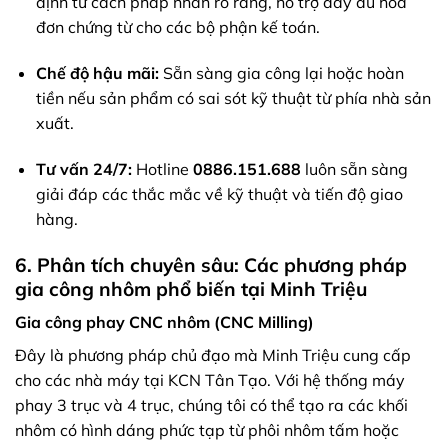
định tư cách pháp nhân rõ ràng, hỗ trợ đầy đủ hóa
đơn chứng từ cho các bộ phận kế toán.
Chế độ hậu mãi:
Sẵn sàng gia công lại hoặc hoàn
tiền nếu sản phẩm có sai sót kỹ thuật từ phía nhà sản
xuất.
Tư vấn 24/7:
Hotline
0886.151.688
luôn sẵn sàng
giải đáp các thắc mắc về kỹ thuật và tiến độ giao
hàng.
6. Phân tích chuyên sâu: Các phương pháp
gia công nhôm phổ biến tại Minh Triệu
Gia công phay CNC nhôm (CNC Milling)
Đây là phương pháp chủ đạo mà Minh Triệu cung cấp
cho các nhà máy tại KCN Tân Tạo. Với hệ thống máy
phay 3 trục và 4 trục, chúng tôi có thể tạo ra các khối
nhôm có hình dáng phức tạp từ phôi nhôm tấm hoặc