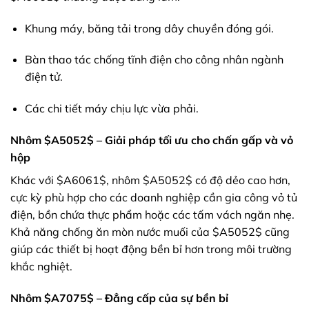
Khung máy, băng tải trong dây chuyền đóng gói.
Bàn thao tác chống tĩnh điện cho công nhân ngành
điện tử.
Các chi tiết máy chịu lực vừa phải.
Nhôm
$A5052$
– Giải pháp tối ưu cho chấn gấp và vỏ
hộp
Khác với
$A6061$
, nhôm
$A5052$
có độ dẻo cao hơn,
cực kỳ phù hợp cho các doanh nghiệp cần gia công vỏ tủ
điện, bồn chứa thực phẩm hoặc các tấm vách ngăn nhẹ.
Khả năng chống ăn mòn nước muối của
$A5052$
cũng
giúp các thiết bị hoạt động bền bỉ hơn trong môi trường
khắc nghiệt.
Nhôm
$A7075$
– Đẳng cấp của sự bền bỉ