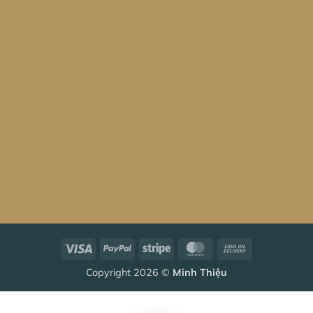
Visa
PayPal
Stripe
MasterCard
Cash
On
Copyright 2026 ©
Minh Thiệu
Delivery