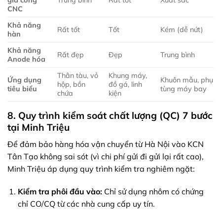
gia công
Trung bình
Rất tốt
Xuất sắc
CNC
Khả năng
Rất tốt
Tốt
Kém (dễ nứt)
hàn
Khả năng
Rất đẹp
Đẹp
Trung bình
Anode hóa
Thân tàu, vỏ
Khung máy,
Ứng dụng
Khuôn mẫu, phụ
hộp, bồn
đồ gá, linh
tiêu biểu
tùng máy bay
chứa
kiện
8. Quy trình kiểm soát chất lượng (QC) 7 bước
tại Minh Triệu
Để đảm bảo hàng hóa vận chuyển từ Hà Nội vào KCN
Tân Tạo không sai sót (vì chi phí gửi đi gửi lại rất cao),
Minh Triệu áp dụng quy trình kiểm tra nghiêm ngặt:
Kiểm tra phôi đầu vào:
Chỉ sử dụng nhôm có chứng
chỉ CO/CQ từ các nhà cung cấp uy tín.