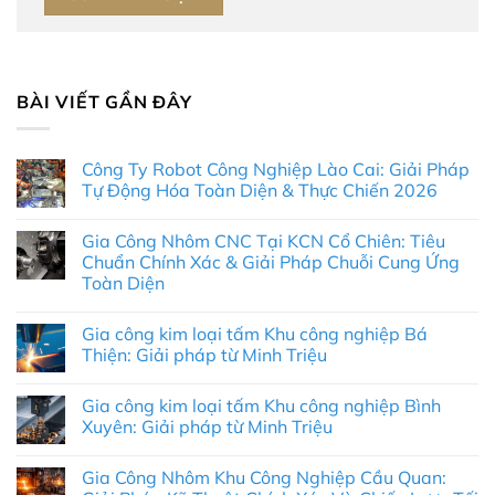
BÀI VIẾT GẦN ĐÂY
Công Ty Robot Công Nghiệp Lào Cai: Giải Pháp
Tự Động Hóa Toàn Diện & Thực Chiến 2026
Không
có
Gia Công Nhôm CNC Tại KCN Cổ Chiên: Tiêu
bình
luận
Chuẩn Chính Xác & Giải Pháp Chuỗi Cung Ứng
ở
Toàn Diện
Công
Ty
Không
Robot
có
Công
Gia công kim loại tấm Khu công nghiệp Bá
bình
Nghiệp
luận
Thiện: Giải pháp từ Minh Triệu
Lào
ở
Cai:
Gia
Không
Giải
Công
có
Pháp
Gia công kim loại tấm Khu công nghiệp Bình
Nhôm
bình
Tự
CNC
luận
Xuyên: Giải pháp từ Minh Triệu
Động
Tại
ở
Hóa
KCN
Gia
Không
Toàn
Cổ
công
có
Diện
Gia Công Nhôm Khu Công Nghiệp Cầu Quan:
Chiên:
kim
bình
&
Tiêu
loại
luận