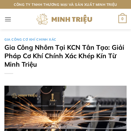
Bỏ
CÔNG TY TNHH THƯƠNG MẠI VÀ SẢN XUẤT MINH TRIỆU
qua
nội
0
dung
GIA CÔNG CƠ KHÍ CHINH XÁC
Gia Công Nhôm Tại KCN Tân Tạo: Giải
Pháp Cơ Khí Chính Xác Khép Kín Từ
Minh Triệu