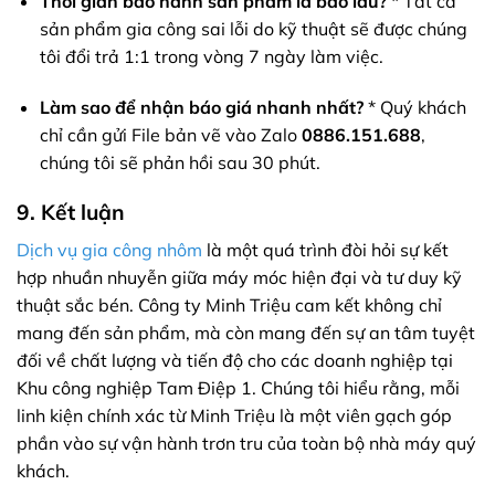
Thời gian bảo hành sản phẩm là bao lâu?
* Tất cả
sản phẩm gia công sai lỗi do kỹ thuật sẽ được chúng
tôi đổi trả 1:1 trong vòng 7 ngày làm việc.
Làm sao để nhận báo giá nhanh nhất?
* Quý khách
chỉ cần gửi File bản vẽ vào Zalo
0886.151.688
,
chúng tôi sẽ phản hồi sau 30 phút.
9. Kết luận
Dịch vụ gia công nhôm
là một quá trình đòi hỏi sự kết
hợp nhuần nhuyễn giữa máy móc hiện đại và tư duy kỹ
thuật sắc bén. Công ty Minh Triệu cam kết không chỉ
mang đến sản phẩm, mà còn mang đến sự an tâm tuyệt
đối về chất lượng và tiến độ cho các doanh nghiệp tại
Khu công nghiệp Tam Điệp 1. Chúng tôi hiểu rằng, mỗi
linh kiện chính xác từ Minh Triệu là một viên gạch góp
phần vào sự vận hành trơn tru của toàn bộ nhà máy quý
khách.