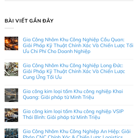
BÀI VIẾT GẦN ĐÂY
Gia Công Nhôm Khu Công Nghiệp Cầu Quan:
Giải Pháp Kỹ Thuật Chính Xác Và Chiến Lược Tối
Ưu Chi Phí Cho Doanh Nghiệp
Không
có
Gia Công Nhôm Khu Công Nghiệp Long Đức:
bình
luận
Giải Pháp Kỹ Thuật Chính Xác Và Chiến Lược
ở
Cung Ứng Tối Ưu
Gia
Công
Không
Nhôm
có
Khu
Gia công kim loại tấm Khu công nghiệp Khai
bình
Công
luận
Quang: Giải pháp từ Minh Triệu
Nghiệp
ở
Cầu
Gia
Không
Quan:
Công
có
Giải
Gia công kim loại tấm Khu công nghiệp VSIP
Nhôm
bình
Pháp
Khu
luận
Thái Bình: Giải pháp từ Minh Triệu
Kỹ
Công
ở
Thuật
Nghiệp
Gia
Không
Chính
Long
công
có
Xác
Gia Công Nhôm Khu Công Nghiệp An Hiệp: Giải
Đức:
kim
bình
Và
Giải
loại
luận
Pháp CNC Chính Xác & Chiến Lược Logistics
Chiến