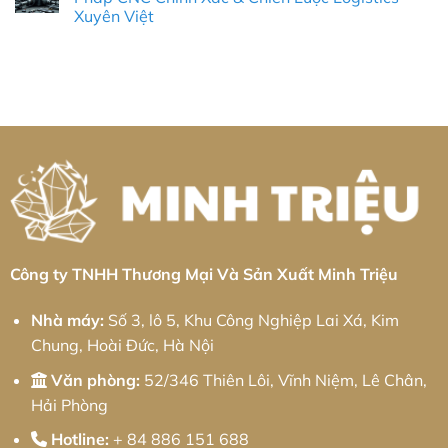
Pháp
tấm
ở
Lược
Xuyên Việt
Kỹ
Khu
Gia
Tối
Thuật
công
công
Ưu
Không
Chính
nghiệp
kim
Chi
có
Xác
Khai
loại
Phí
bình
Và
Quang:
tấm
Cho
luận
Chiến
Giải
Khu
ở
Doanh
Lược
pháp
công
Gia
Nghiệp
Cung
từ
nghiệp
Công
Ứng
Minh
VSIP
Nhôm
Tối
Triệu
Thái
Khu
Ưu
Bình:
Công
Giải
Nghiệp
pháp
An
từ
Hiệp:
Minh
Giải
Triệu
Pháp
CNC
Chính
Xác
&
Công ty TNHH Thương Mại Và Sản Xuất Minh Triệu
Chiến
Lược
Logistics
Nhà máy:
Số 3, lô 5, Khu Công Nghiệp Lai Xá, Kim
Xuyên
Việt
Chung, Hoài Đức, Hà Nội
Văn phòng:
52/346 Thiên Lôi, Vĩnh Niệm, Lê Chân,
Hải Phòng
Hotline:
+ 84 886 151 688