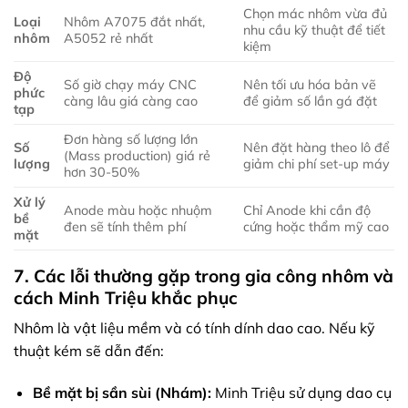
Chọn mác nhôm vừa đủ
Loại
Nhôm A7075 đắt nhất,
nhu cầu kỹ thuật để tiết
nhôm
A5052 rẻ nhất
kiệm
Độ
Số giờ chạy máy CNC
Nên tối ưu hóa bản vẽ
phức
càng lâu giá càng cao
để giảm số lần gá đặt
tạp
Đơn hàng số lượng lớn
Số
Nên đặt hàng theo lô để
(Mass production) giá rẻ
lượng
giảm chi phí set-up máy
hơn 30-50%
Xử lý
Anode màu hoặc nhuộm
Chỉ Anode khi cần độ
bề
đen sẽ tính thêm phí
cứng hoặc thẩm mỹ cao
mặt
7. Các lỗi thường gặp trong gia công nhôm và
cách Minh Triệu khắc phục
Nhôm là vật liệu mềm và có tính dính dao cao. Nếu kỹ
thuật kém sẽ dẫn đến:
Bề mặt bị sần sùi (Nhám):
Minh Triệu sử dụng dao cụ