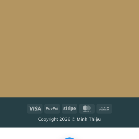
Visa
PayPal
Stripe
MasterCard
Cash
On
Copyright 2026 ©
Minh Thiệu
Delivery