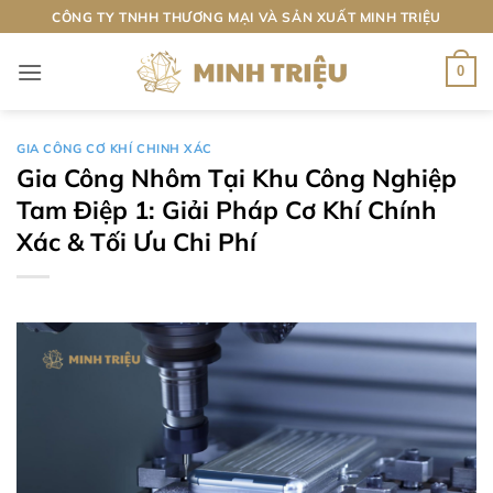
Bỏ
CÔNG TY TNHH THƯƠNG MẠI VÀ SẢN XUẤT MINH TRIỆU
qua
nội
0
dung
GIA CÔNG CƠ KHÍ CHINH XÁC
Gia Công Nhôm Tại Khu Công Nghiệp
Tam Điệp 1: Giải Pháp Cơ Khí Chính
Xác & Tối Ưu Chi Phí