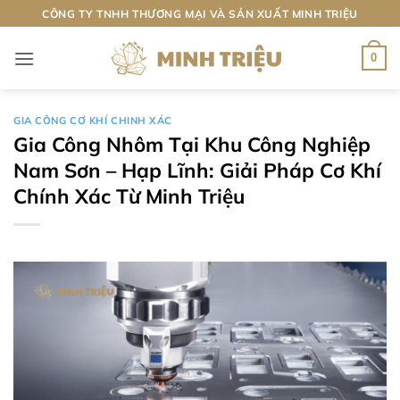
Bỏ
CÔNG TY TNHH THƯƠNG MẠI VÀ SẢN XUẤT MINH TRIỆU
qua
nội
0
dung
GIA CÔNG CƠ KHÍ CHINH XÁC
Gia Công Nhôm Tại Khu Công Nghiệp
Nam Sơn – Hạp Lĩnh: Giải Pháp Cơ Khí
Chính Xác Từ Minh Triệu