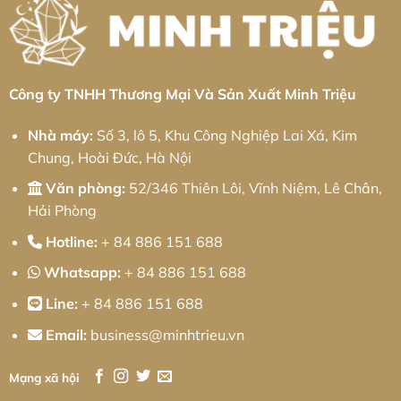
Chiến
Cơ
công
Lược
Khí
nghiệp
Phát
Chính
Chấn
Triển
Xác
Hưng:
Bền
Từ
Giải
Vững
Minh
pháp
Triệu
từ
Minh
Công ty TNHH Thương Mại Và Sản Xuất Minh Triệu
Triệu
Nhà máy:
Số 3, lô 5, Khu Công Nghiệp Lai Xá, Kim
Chung, Hoài Đức, Hà Nội
Văn phòng:
52/346 Thiên Lôi, Vĩnh Niệm, Lê Chân,
Hải Phòng
Hotline:
+ 84 886 151 688
Whatsapp:
+ 84 886 151 688
Line:
+ 84 886 151 688
Email:
business@minhtrieu.vn
Mạng xã hội