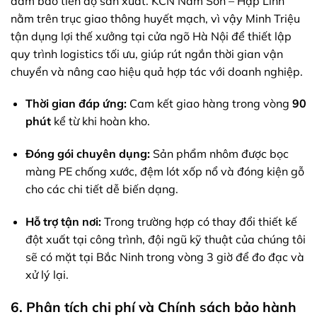
đảm bảo tiến độ sản xuất. KCN Nam Sơn – Hạp Lĩnh
nằm trên trục giao thông huyết mạch, vì vậy Minh Triệu
tận dụng lợi thế xưởng tại cửa ngõ Hà Nội để thiết lập
quy trình logistics tối ưu, giúp rút ngắn thời gian vận
chuyển và nâng cao hiệu quả hợp tác với doanh nghiệp.
Thời gian đáp ứng:
Cam kết giao hàng trong vòng
90
phút
kể từ khi hoàn kho.
Đóng gói chuyên dụng:
Sản phẩm nhôm được bọc
màng PE chống xước, đệm lót xốp nổ và đóng kiện gỗ
cho các chi tiết dễ biến dạng.
Hỗ trợ tận nơi:
Trong trường hợp có thay đổi thiết kế
đột xuất tại công trình, đội ngũ kỹ thuật của chúng tôi
sẽ có mặt tại Bắc Ninh trong vòng 3 giờ để đo đạc và
xử lý lại.
6. Phân tích chi phí và Chính sách bảo hành