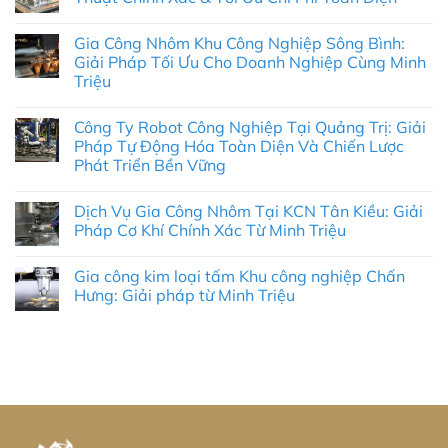
Không
có
Gia Công Nhôm Khu Công Nghiệp Sông Bình:
bình
luận
Giải Pháp Tối Ưu Cho Doanh Nghiệp Cùng Minh
ở
Triệu
Gia
Công
Không
Nhôm
có
Tại
Công Ty Robot Công Nghiệp Tại Quảng Trị: Giải
bình
KCN
luận
Pháp Tự Động Hóa Toàn Diện Và Chiến Lược
Mỹ
ở
Tho:
Phát Triển Bền Vững
Gia
Giải
Công
Pháp
Không
Nhôm
Kỹ
có
Khu
Dịch Vụ Gia Công Nhôm Tại KCN Tân Kiều: Giải
Thuật
bình
Công
Chính
luận
Pháp Cơ Khí Chính Xác Từ Minh Triệu
Nghiệp
ở
Xác
Sông
Công
&
Không
Bình:
Ty
Tối
có
Giải
Gia công kim loại tấm Khu công nghiệp Chấn
Robot
Ưu
bình
Pháp
Công
Chi
luận
Hưng: Giải pháp từ Minh Triệu
Tối
Nghiệp
ở
Phí
Ưu
Tại
Dịch
Toàn
Không
Cho
Quảng
Vụ
Diện
có
Doanh
Trị:
Gia
bình
Nghiệp
Giải
Công
luận
Cùng
Pháp
Nhôm
ở
Minh
Tự
Tại
Gia
Triệu
Động
KCN
công
Hóa
Tân
kim
Toàn
Kiều:
loại
Diện
Giải
tấm
Và
Pháp
Khu