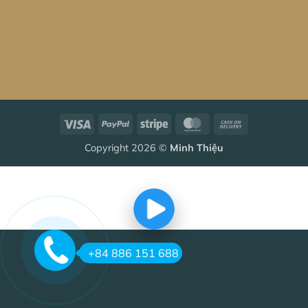
Visa
PayPal
Stripe
MasterCard
Cash
On
Copyright 2026 ©
Minh Thiệu
Delivery
+84 886 151 688