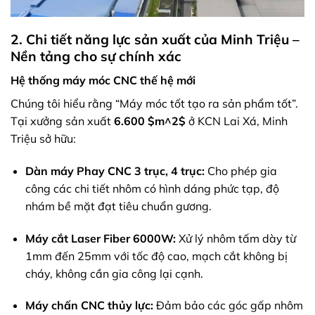
2. Chi tiết năng lực sản xuất của Minh Triệu –
Nền tảng cho sự chính xác
Hệ thống máy móc CNC thế hệ mới
Chúng tôi hiểu rằng “Máy móc tốt tạo ra sản phẩm tốt”.
Tại xưởng sản xuất
6.600
$m^2$
ở KCN Lai Xá, Minh
Triệu sở hữu:
Dàn máy Phay CNC 3 trục, 4 trục:
Cho phép gia
công các chi tiết nhôm có hình dáng phức tạp, độ
nhám bề mặt đạt tiêu chuẩn gương.
Máy cắt Laser Fiber 6000W:
Xử lý nhôm tấm dày từ
1mm đến 25mm với tốc độ cao, mạch cắt không bị
cháy, không cần gia công lại cạnh.
Máy chấn CNC thủy lực:
Đảm bảo các góc gấp nhôm