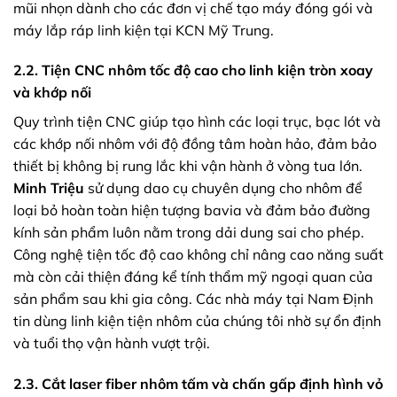
mũi nhọn dành cho các đơn vị chế tạo máy đóng gói và
máy lắp ráp linh kiện tại KCN Mỹ Trung.
2.2. Tiện CNC nhôm tốc độ cao cho linh kiện tròn xoay
và khớp nối
Quy trình tiện CNC giúp tạo hình các loại trục, bạc lót và
các khớp nối nhôm với độ đồng tâm hoàn hảo, đảm bảo
thiết bị không bị rung lắc khi vận hành ở vòng tua lớn.
Minh Triệu
sử dụng dao cụ chuyên dụng cho nhôm để
loại bỏ hoàn toàn hiện tượng bavia và đảm bảo đường
kính sản phẩm luôn nằm trong dải dung sai cho phép.
Công nghệ tiện tốc độ cao không chỉ nâng cao năng suất
mà còn cải thiện đáng kể tính thẩm mỹ ngoại quan của
sản phẩm sau khi gia công. Các nhà máy tại Nam Định
tin dùng linh kiện tiện nhôm của chúng tôi nhờ sự ổn định
và tuổi thọ vận hành vượt trội.
2.3. Cắt laser fiber nhôm tấm và chấn gấp định hình vỏ