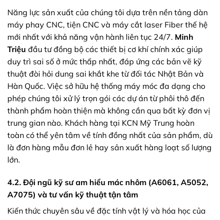
Năng lực sản xuất của chúng tôi dựa trên nền tảng dàn
máy phay CNC, tiện CNC và máy cắt laser Fiber thế hệ
mới nhất với khả năng vận hành liên tục 24/7.
Minh
Triệu
đầu tư đồng bộ các thiết bị cơ khí chính xác giúp
duy trì sai số ở mức thấp nhất, đáp ứng các bản vẽ kỹ
thuật đòi hỏi dung sai khắt khe từ đối tác Nhật Bản và
Hàn Quốc. Việc sở hữu hệ thống máy móc đa dạng cho
phép chúng tôi xử lý trọn gói các dự án từ phôi thô đến
thành phẩm hoàn thiện mà không cần qua bất kỳ đơn vị
trung gian nào. Khách hàng tại KCN Mỹ Trung hoàn
toàn có thể yên tâm về tính đồng nhất của sản phẩm, dù
là đơn hàng mẫu đơn lẻ hay sản xuất hàng loạt số lượng
lớn.
4.2. Đội ngũ kỹ sư am hiểu mác nhôm (A6061, A5052,
A7075) và tư vấn kỹ thuật tận tâm
Kiến thức chuyên sâu về đặc tính vật lý và hóa học của