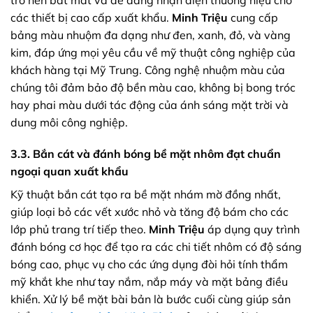
các thiết bị cao cấp xuất khẩu.
Minh Triệu
cung cấp
bảng màu nhuộm đa dạng như đen, xanh, đỏ, và vàng
kim, đáp ứng mọi yêu cầu về mỹ thuật công nghiệp của
khách hàng tại Mỹ Trung. Công nghệ nhuộm màu của
chúng tôi đảm bảo độ bền màu cao, không bị bong tróc
hay phai màu dưới tác động của ánh sáng mặt trời và
dung môi công nghiệp.
3.3. Bắn cát và đánh bóng bề mặt nhôm đạt chuẩn
ngoại quan xuất khẩu
Kỹ thuật bắn cát tạo ra bề mặt nhám mờ đồng nhất,
giúp loại bỏ các vết xước nhỏ và tăng độ bám cho các
lớp phủ trang trí tiếp theo.
Minh Triệu
áp dụng quy trình
đánh bóng cơ học để tạo ra các chi tiết nhôm có độ sáng
bóng cao, phục vụ cho các ứng dụng đòi hỏi tính thẩm
mỹ khắt khe như tay nắm, nắp máy và mặt bảng điều
khiển. Xử lý bề mặt bài bản là bước cuối cùng giúp sản