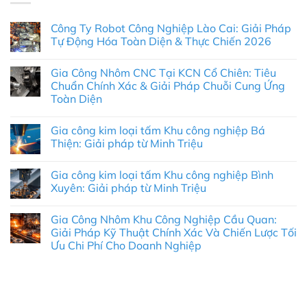
Công Ty Robot Công Nghiệp Lào Cai: Giải Pháp
Tự Động Hóa Toàn Diện & Thực Chiến 2026
Không
có
Gia Công Nhôm CNC Tại KCN Cổ Chiên: Tiêu
bình
luận
Chuẩn Chính Xác & Giải Pháp Chuỗi Cung Ứng
ở
Toàn Diện
Công
Ty
Không
Robot
có
Công
Gia công kim loại tấm Khu công nghiệp Bá
bình
Nghiệp
luận
Thiện: Giải pháp từ Minh Triệu
Lào
ở
Cai:
Gia
Không
Giải
Công
có
Pháp
Gia công kim loại tấm Khu công nghiệp Bình
Nhôm
bình
Tự
CNC
luận
Xuyên: Giải pháp từ Minh Triệu
Động
Tại
ở
Hóa
KCN
Gia
Không
Toàn
Cổ
công
có
Diện
Gia Công Nhôm Khu Công Nghiệp Cầu Quan:
Chiên:
kim
bình
&
Tiêu
loại
luận
Giải Pháp Kỹ Thuật Chính Xác Và Chiến Lược Tối
Thực
Chuẩn
tấm
ở
Chiến
Ưu Chi Phí Cho Doanh Nghiệp
Chính
Khu
Gia
2026
Xác
công
công
Không
&
nghiệp
kim
có
Giải
Bá
loại
bình
Pháp
Thiện:
tấm
luận
Chuỗi
Giải
Khu
ở
Cung
pháp
công
Gia