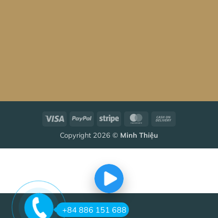
Visa
PayPal
Stripe
MasterCard
Cash
On
Copyright 2026 ©
Minh Thiệu
Delivery
+84 886 151 688