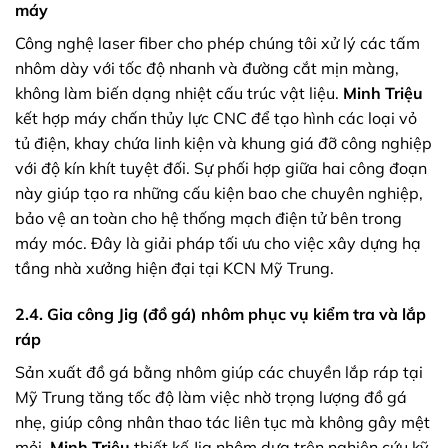
máy
Công nghệ laser fiber cho phép chúng tôi xử lý các tấm
nhôm dày với tốc độ nhanh và đường cắt mịn màng,
không làm biến dạng nhiệt cấu trúc vật liệu.
Minh Triệu
kết hợp máy chấn thủy lực CNC để tạo hình các loại vỏ
tủ điện, khay chứa linh kiện và khung giá đỡ công nghiệp
với độ kín khít tuyệt đối. Sự phối hợp giữa hai công đoạn
này giúp tạo ra những cấu kiện bao che chuyên nghiệp,
bảo vệ an toàn cho hệ thống mạch điện tử bên trong
máy móc. Đây là giải pháp tối ưu cho việc xây dựng hạ
tầng nhà xưởng hiện đại tại KCN Mỹ Trung.
2.4. Gia công Jig (đồ gá) nhôm phục vụ kiểm tra và lắp
ráp
Sản xuất đồ gá bằng nhôm giúp các chuyền lắp ráp tại
Mỹ Trung tăng tốc độ làm việc nhờ trọng lượng đồ gá
nhẹ, giúp công nhân thao tác liên tục mà không gây mệt
mỏi.
Minh Triệu
thiết kế Jig nhôm dựa trên nghiên cứu kỹ