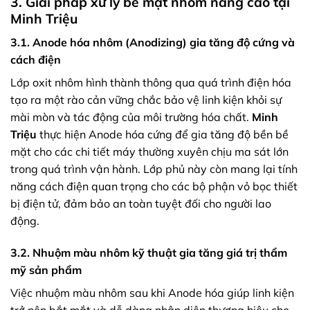
3. Giải pháp xử lý bề mặt nhôm nâng cao tại
Minh Triệu
3.1. Anode hóa nhôm (Anodizing) gia tăng độ cứng và
cách điện
Lớp oxit nhôm hình thành thông qua quá trình điện hóa
tạo ra một rào cản vững chắc bảo vệ linh kiện khỏi sự
mài mòn và tác động của môi trường hóa chất.
Minh
Triệu
thực hiện Anode hóa cứng để gia tăng độ bền bề
mặt cho các chi tiết máy thường xuyên chịu ma sát lớn
trong quá trình vận hành. Lớp phủ này còn mang lại tính
năng cách điện quan trọng cho các bộ phận vỏ bọc thiết
bị điện tử, đảm bảo an toàn tuyệt đối cho người lao
động.
3.2. Nhuộm màu nhôm kỹ thuật gia tăng giá trị thẩm
mỹ sản phẩm
Việc nhuộm màu nhôm sau khi Anode hóa giúp linh kiện
trở nên bắt mắt và dễ dàng nhận diện thương hiệu cho