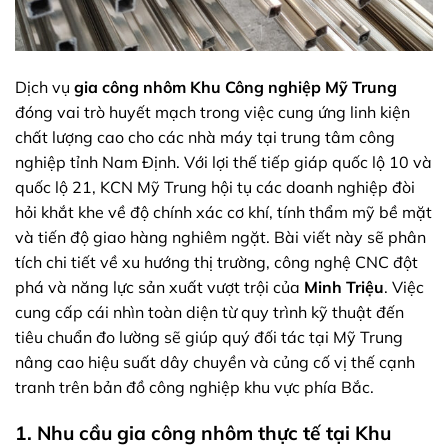
Dịch vụ
gia công nhôm Khu Công nghiệp Mỹ Trung
đóng vai trò huyết mạch trong việc cung ứng linh kiện
chất lượng cao cho các nhà máy tại trung tâm công
nghiệp tỉnh Nam Định. Với lợi thế tiếp giáp quốc lộ 10 và
quốc lộ 21, KCN Mỹ Trung hội tụ các doanh nghiệp đòi
hỏi khắt khe về độ chính xác cơ khí, tính thẩm mỹ bề mặt
và tiến độ giao hàng nghiêm ngặt. Bài viết này sẽ phân
tích chi tiết về xu hướng thị trường, công nghệ CNC đột
phá và năng lực sản xuất vượt trội của
Minh Triệu
. Việc
cung cấp cái nhìn toàn diện từ quy trình kỹ thuật đến
tiêu chuẩn đo lường sẽ giúp quý đối tác tại Mỹ Trung
nâng cao hiệu suất dây chuyền và củng cố vị thế cạnh
tranh trên bản đồ công nghiệp khu vực phía Bắc.
1. Nhu cầu gia công nhôm thực tế tại Khu