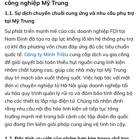
công nghiệp Mỹ Trung
1.1. Sự dịch chuyển chuỗi cung ứng và nhu cầu phụ trợ
tại Mỹ Trung
Sự phát triển mạnh mẽ của các doanh nghiệp FDI tại
Nam Định đã tạo ra áp lực khổng lồ lên hệ thống phụ trợ
cơ khí địa phương vốn chưa đáp ứng đủ các tiêu chuẩn
quốc tế.
Công ty Minh Triệu
cung cấp dịch vụ gia công
để giải quyết bài toán thiếu hụt nguồn cung linh kiện
nhôm chất lượng cao, giúp các nhà máy tại Mỹ Trung
duy trì mạch sản xuất thông suốt. Việc hợp tác với một
đơn vị chuyên nghiệp từ Hà Nội giúp doanh nghiệp tối
ưu hóa quy trình quản lý rủi ro và đảm bảo tính đồng bộ
cho các thiết bị lắp ráp điện tử. Chúng tôi nhận định
rằng nhu cầu nội địa hóa linh kiện sẽ tiếp tục tăng
trưởng mạnh mẽ trong bối cảnh các tập đoàn đa quốc
gia đang tìm kiếm giải pháp cung ứng vệ tinh tin cậy.
1.2. Đặc tính ưu việt của nhôm hợp kim trong chế tạo