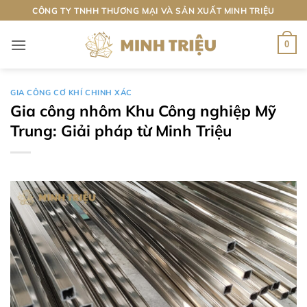
Bỏ
CÔNG TY TNHH THƯƠNG MẠI VÀ SẢN XUẤT MINH TRIỆU
qua
nội
0
dung
GIA CÔNG CƠ KHÍ CHINH XÁC
Gia công nhôm Khu Công nghiệp Mỹ
Trung: Giải pháp từ Minh Triệu