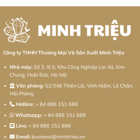
Ứng
từ
nghiệp
Công
Toàn
Minh
Bình
Nhôm
Diện
Triệu
Xuyên:
Khu
Giải
Công
pháp
Nghiệp
từ
Cầu
Minh
Quan:
Triệu
Giải
Pháp
Kỹ
Thuật
Chính
Xác
Công ty TNHH Thương Mại Và Sản Xuất Minh Triệu
Và
Chiến
Lược
Nhà máy:
Số 3, lô 5, Khu Công Nghiệp Lai Xá, Kim
Tối
Ưu
Chung, Hoài Đức, Hà Nội
Chi
Phí
Cho
Văn phòng:
52/346 Thiên Lôi, Vĩnh Niệm, Lê Chân,
Doanh
Nghiệp
Hải Phòng
Hotline:
+ 84 886 151 688
Whatsapp:
+ 84 886 151 688
Line:
+ 84 886 151 688
Email:
business@minhtrieu.vn