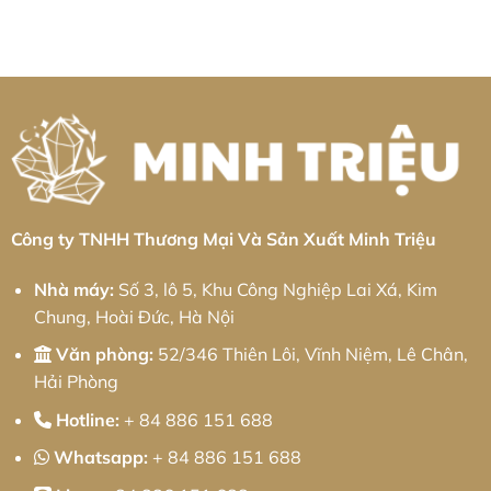
Chiên:
kim
bình
&
Tiêu
loại
luận
Thực
Chuẩn
tấm
ở
Chiến
Chính
Khu
Gia
2026
Xác
công
công
&
nghiệp
kim
Giải
Bá
loại
Pháp
Thiện:
tấm
Chuỗi
Giải
Khu
Cung
pháp
công
Ứng
từ
nghiệp
Toàn
Minh
Bình
Diện
Triệu
Xuyên:
Giải
pháp
từ
Minh
Công ty TNHH Thương Mại Và Sản Xuất Minh Triệu
Triệu
Nhà máy:
Số 3, lô 5, Khu Công Nghiệp Lai Xá, Kim
Chung, Hoài Đức, Hà Nội
Văn phòng:
52/346 Thiên Lôi, Vĩnh Niệm, Lê Chân,
Hải Phòng
Hotline:
+ 84 886 151 688
Whatsapp:
+ 84 886 151 688