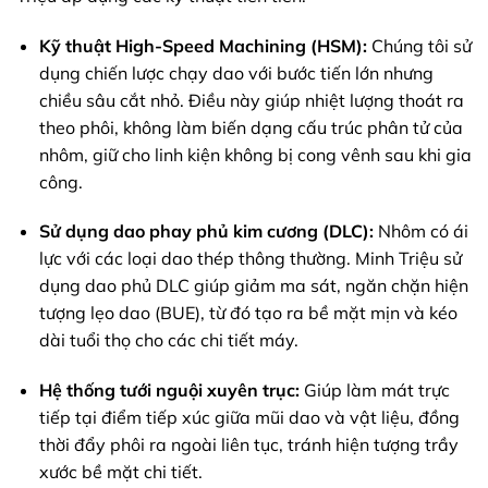
Kỹ thuật High-Speed Machining (HSM):
Chúng tôi sử
dụng chiến lược chạy dao với bước tiến lớn nhưng
chiều sâu cắt nhỏ. Điều này giúp nhiệt lượng thoát ra
theo phôi, không làm biến dạng cấu trúc phân tử của
nhôm, giữ cho linh kiện không bị cong vênh sau khi gia
công.
Sử dụng dao phay phủ kim cương (DLC):
Nhôm có ái
lực với các loại dao thép thông thường. Minh Triệu sử
dụng dao phủ DLC giúp giảm ma sát, ngăn chặn hiện
tượng lẹo dao (BUE), từ đó tạo ra bề mặt mịn và kéo
dài tuổi thọ cho các chi tiết máy.
Hệ thống tưới nguội xuyên trục:
Giúp làm mát trực
tiếp tại điểm tiếp xúc giữa mũi dao và vật liệu, đồng
thời đẩy phôi ra ngoài liên tục, tránh hiện tượng trầy
xước bề mặt chi tiết.