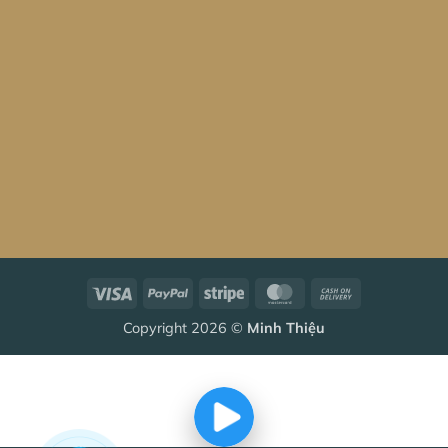
Visa
PayPal
Stripe
MasterCard
Cash
On
Copyright 2026 ©
Minh Thiệu
Delivery