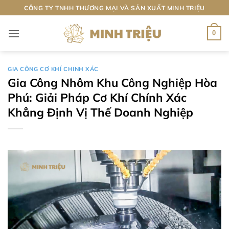
Bỏ
CÔNG TY TNHH THƯƠNG MẠI VÀ SẢN XUẤT MINH TRIỆU
qua
nội
0
dung
GIA CÔNG CƠ KHÍ CHINH XÁC
Gia Công Nhôm Khu Công Nghiệp Hòa
Phú: Giải Pháp Cơ Khí Chính Xác
Khẳng Định Vị Thế Doanh Nghiệp