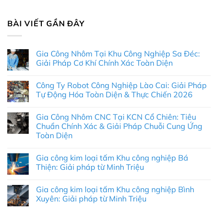
BÀI VIẾT GẦN ĐÂY
Gia Công Nhôm Tại Khu Công Nghiệp Sa Đéc:
Giải Pháp Cơ Khí Chính Xác Toàn Diện
Không
có
Công Ty Robot Công Nghiệp Lào Cai: Giải Pháp
bình
luận
Tự Động Hóa Toàn Diện & Thực Chiến 2026
ở
Gia
Không
Công
có
Gia Công Nhôm CNC Tại KCN Cổ Chiên: Tiêu
Nhôm
bình
Tại
luận
Chuẩn Chính Xác & Giải Pháp Chuỗi Cung Ứng
Khu
ở
Toàn Diện
Công
Công
Nghiệp
Ty
Không
Sa
Robot
có
Đéc:
Công
Gia công kim loại tấm Khu công nghiệp Bá
bình
Giải
Nghiệp
luận
Thiện: Giải pháp từ Minh Triệu
Pháp
Lào
ở
Cơ
Cai:
Gia
Không
Khí
Giải
Công
có
Chính
Pháp
Gia công kim loại tấm Khu công nghiệp Bình
Nhôm
bình
Xác
Tự
CNC
luận
Xuyên: Giải pháp từ Minh Triệu
Toàn
Động
Tại
ở
Diện
Hóa
KCN
Gia
Không
Toàn
Cổ
công
có
Diện