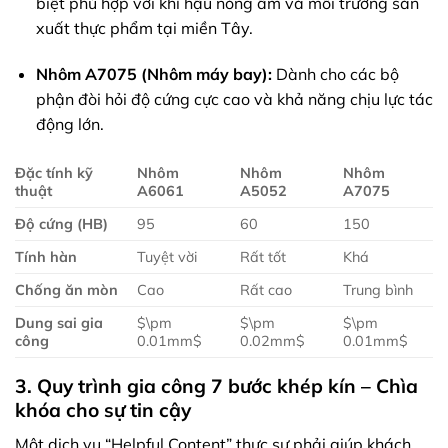
biệt phù hợp với khí hậu nóng ẩm và môi trường sản
xuất thực phẩm tại miền Tây.
Nhôm A7075 (Nhôm máy bay):
Dành cho các bộ
phận đòi hỏi độ cứng cực cao và khả năng chịu lực tác
động lớn.
Đặc tính kỹ
Nhôm
Nhôm
Nhôm
thuật
A6061
A5052
A7075
Độ cứng (HB)
95
60
150
Tính hàn
Tuyệt vời
Rất tốt
Khá
Chống ăn mòn
Cao
Rất cao
Trung bình
Dung sai gia
$\pm
$\pm
$\pm
công
0.01mm$
0.02mm$
0.01mm$
3. Quy trình gia công 7 bước khép kín – Chìa
khóa cho sự tin cậy
Một dịch vụ “Helpful Content” thực sự phải giúp khách