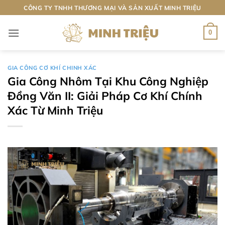
Bỏ
CÔNG TY TNHH THƯƠNG MẠI VÀ SẢN XUẤT MINH TRIỆU
qua
nội
0
dung
GIA CÔNG CƠ KHÍ CHINH XÁC
Gia Công Nhôm Tại Khu Công Nghiệp
Đồng Văn II: Giải Pháp Cơ Khí Chính
Xác Từ Minh Triệu