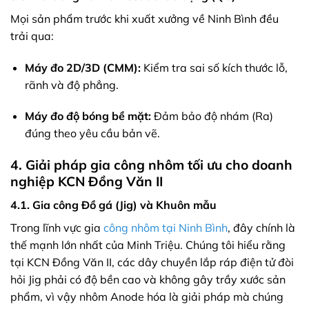
Mọi sản phẩm trước khi xuất xưởng về Ninh Bình đều
trải qua:
Máy đo 2D/3D (CMM):
Kiểm tra sai số kích thước lỗ,
rãnh và độ phẳng.
Máy đo độ bóng bề mặt:
Đảm bảo độ nhám (Ra)
đúng theo yêu cầu bản vẽ.
4. Giải pháp gia công nhôm tối ưu cho doanh
nghiệp KCN Đồng Văn II
4.1. Gia công Đồ gá (Jig) và Khuôn mẫu
Trong lĩnh vực gia
công nhôm tại Ninh Bình
, đây chính là
thế mạnh lớn nhất của Minh Triệu. Chúng tôi hiểu rằng
tại KCN Đồng Văn II, các dây chuyền lắp ráp điện tử đòi
hỏi Jig phải có độ bền cao và không gây trầy xước sản
phẩm, vì vậy nhôm Anode hóa là giải pháp mà chúng