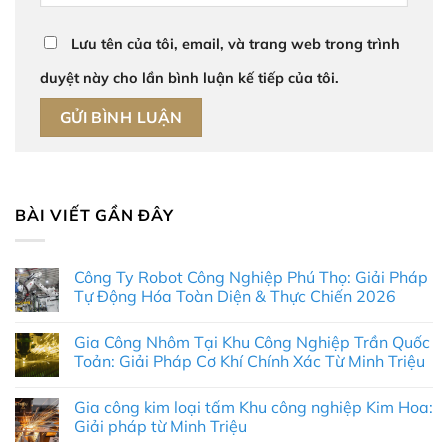
Lưu tên của tôi, email, và trang web trong trình
duyệt này cho lần bình luận kế tiếp của tôi.
BÀI VIẾT GẦN ĐÂY
Công Ty Robot Công Nghiệp Phú Thọ: Giải Pháp
Tự Động Hóa Toàn Diện & Thực Chiến 2026
Không
có
Gia Công Nhôm Tại Khu Công Nghiệp Trần Quốc
bình
luận
Toản: Giải Pháp Cơ Khí Chính Xác Từ Minh Triệu
ở
Công
Không
Ty
có
Gia công kim loại tấm Khu công nghiệp Kim Hoa:
Robot
bình
Công
luận
Giải pháp từ Minh Triệu
Nghiệp
ở
Phú
Gia
Không