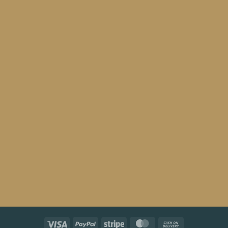
Visa
PayPal
Stripe
MasterCard
Cash