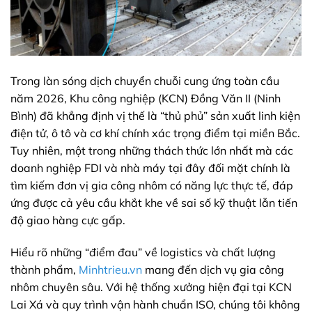
Trong làn sóng dịch chuyển chuỗi cung ứng toàn cầu
năm 2026, Khu công nghiệp (KCN) Đồng Văn II (Ninh
Bình) đã khẳng định vị thế là “thủ phủ” sản xuất linh kiện
điện tử, ô tô và cơ khí chính xác trọng điểm tại miền Bắc.
Tuy nhiên, một trong những thách thức lớn nhất mà các
doanh nghiệp FDI và nhà máy tại đây đối mặt chính là
tìm kiếm đơn vị gia công nhôm có năng lực thực tế, đáp
ứng được cả yêu cầu khắt khe về sai số kỹ thuật lẫn tiến
độ giao hàng cực gấp.
Hiểu rõ những “điểm đau” về logistics và chất lượng
thành phẩm,
Minhtrieu.vn
mang đến dịch vụ gia công
nhôm chuyên sâu. Với hệ thống xưởng hiện đại tại KCN
Lai Xá và quy trình vận hành chuẩn ISO, chúng tôi không