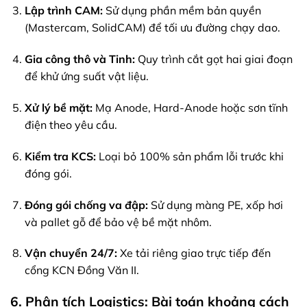
Lập trình CAM:
Sử dụng phần mềm bản quyền
(Mastercam, SolidCAM) để tối ưu đường chạy dao.
Gia công thô và Tinh:
Quy trình cắt gọt hai giai đoạn
để khử ứng suất vật liệu.
Xử lý bề mặt:
Mạ Anode, Hard-Anode hoặc sơn tĩnh
điện theo yêu cầu.
Kiểm tra KCS:
Loại bỏ 100% sản phẩm lỗi trước khi
đóng gói.
Đóng gói chống va đập:
Sử dụng màng PE, xốp hơi
và pallet gỗ để bảo vệ bề mặt nhôm.
Vận chuyển 24/7:
Xe tải riêng giao trực tiếp đến
cổng KCN Đồng Văn II.
6. Phân tích Logistics: Bài toán khoảng cách