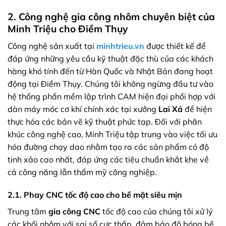
2. Công nghệ gia công nhôm chuyên biệt của
Minh Triệu cho Điềm Thụy
Công nghệ sản xuất tại
minhtrieu.vn
được thiết kế để
đáp ứng những yêu cầu kỹ thuật đặc thù của các khách
hàng khó tính đến từ Hàn Quốc và Nhật Bản đang hoạt
động tại Điềm Thụy. Chúng tôi không ngừng đầu tư vào
hệ thống phần mềm lập trình CAM hiện đại phối hợp với
dàn máy móc cơ khí chính xác tại xưởng
Lai Xá
để hiện
thực hóa các bản vẽ kỹ thuật phức tạp. Đối với phân
khúc công nghệ cao, Minh Triệu tập trung vào việc tối ưu
hóa đường chạy dao nhằm tạo ra các sản phẩm có độ
tinh xảo cao nhất, đáp ứng các tiêu chuẩn khắt khe về
cả công năng lẫn thẩm mỹ công nghiệp.
2.1. Phay CNC tốc độ cao cho bề mặt siêu mịn
Trung tâm
gia công CNC
tốc độ cao của chúng tôi xử lý
các khối nhôm với sai số cực thấp, đảm bảo độ bóng bề