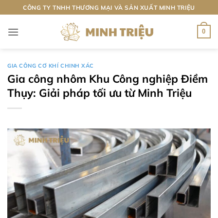
Bỏ
CÔNG TY TNHH THƯƠNG MẠI VÀ SẢN XUẤT MINH TRIỆU
qua
nội
0
dung
GIA CÔNG CƠ KHÍ CHINH XÁC
Gia công nhôm Khu Công nghiệp Điềm
Thụy: Giải pháp tối ưu từ Minh Triệu