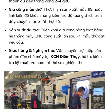
thành dự kiến trong vòng
2-4 giờ
.
Gia công mẫu thử:
Thực hiện sản xuất mẫu JIG hoặc
linh kiện để khách hàng kiểm tra độ tương thích trên
dây chuyền sản xuất thực tế.
Sản xuất đại trà:
Triển khai gia công hàng loạt bằng
hệ thống máy CNC công suất lớn sau khi mẫu thử đạt
yêu cầu.
Giao hàng & Nghiệm thu:
Vận chuyển trực tiếp sản
phẩm đến nhà máy tại
KCN Điềm Thụy
, hỗ trợ kiểm
tra kỹ thuật và hoàn tất hồ sơ nghiệm thu.