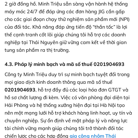
2 giờ đồng hồ. Minh Triệu sẵn sàng vận hành hệ thống
máy móc 24/7 để đáp ứng các đơn hàng JIG cần gấp
cho các giai đoạn chạy thử nghiệm sản phẩm mới (NPI)
của đối tác. Khả năng đáp ứng tiến độ “thần tốc” là lợi
thế cạnh tranh cốt lõi giúp chúng tôi hỗ trợ các doanh
nghiệp tại Thái Nguyên giữ vững cam kết về thời gian
tung sản phẩm ra thị trường.
4.3. Pháp lý minh bạch và mã số thuế 0201904693
Công ty Minh Triệu duy trì sự minh bạch tuyệt đối trong
mọi giao dịch kinh doanh thông qua mã số thuế
0201904693
, hỗ trợ đầy đủ các loại hóa đơn GTGT và
hồ sơ chất lượng đi kèm. Việc có văn phòng đại diện tại
Hải Phòng và hệ thống xưởng hiện đại tại Hà Nội tạo
nên một mạng lưới hỗ trợ khách hàng linh hoạt, uy tín và
chuyên nghiệp. Sự ổn định về mặt pháp lý và năng lực
tài chính vững mạnh giúp chúng tôi trở thành đối tác
chiến lược cho các hợp đồng
gia công nhôm Thái