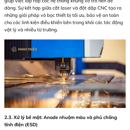
giúp việc lắp ráp các hệ thống khung vỏ trở nên dễ
dàng. Sự kết hợp giữa cắt laser và đột dập CNC tạo ra
những giải pháp vỏ bọc thiết bị tối ưu, bảo vệ an toàn
cho các linh kiện điều khiển bên trong khỏi các tác động
vật lý và nhiễu từ trường.
2.3. Xử lý bề mặt: Anode nhuộm màu và phủ chống
tĩnh điện (ESD)