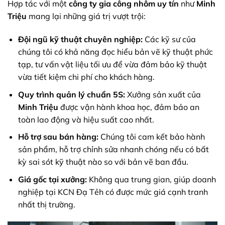
Hợp tác với một
công ty gia công nhôm uy tín
như
Minh
Triệu
mang lại những giá trị vượt trội:
Đội ngũ kỹ thuật chuyên nghiệp:
Các kỹ sư của
chúng tôi có khả năng đọc hiểu bản vẽ kỹ thuật phức
tạp, tư vấn vật liệu tối ưu để vừa đảm bảo kỹ thuật
vừa tiết kiệm chi phí cho khách hàng.
Quy trình quản lý chuẩn 5S:
Xưởng sản xuất của
Minh Triệu
được vận hành khoa học, đảm bảo an
toàn lao động và hiệu suất cao nhất.
Hỗ trợ sau bán hàng:
Chúng tôi cam kết bảo hành
sản phẩm, hỗ trợ chỉnh sửa nhanh chóng nếu có bất
kỳ sai sót kỹ thuật nào so với bản vẽ ban đầu.
Giá gốc tại xưởng:
Không qua trung gian, giúp doanh
nghiệp tại KCN Đạ Tẻh có được mức giá cạnh tranh
nhất thị trường.