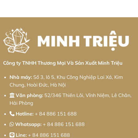
luận
Chuỗi
Giải
Khu
ở
Cung
pháp
công
Gia
Ứng
từ
nghiệp
Công
Toàn
Minh
Bình
Nhôm
Diện
Triệu
Xuyên:
Khu
Giải
Công
pháp
Nghiệp
từ
Cầu
Minh
Quan:
Triệu
Giải
Pháp
Kỹ
Thuật
Chính
Xác
Công ty TNHH Thương Mại Và Sản Xuất Minh Triệu
Và
Chiến
Lược
Nhà máy:
Số 3, lô 5, Khu Công Nghiệp Lai Xá, Kim
Tối
Ưu
Chung, Hoài Đức, Hà Nội
Chi
Phí
Cho
Văn phòng:
52/346 Thiên Lôi, Vĩnh Niệm, Lê Chân,
Doanh
Nghiệp
Hải Phòng
Hotline:
+ 84 886 151 688
Whatsapp:
+ 84 886 151 688
Line:
+ 84 886 151 688