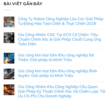
BÀI VIẾT GẦN ĐÂY
Công Ty Robot Công Nghiệp Lào Cai: Giải Pháp
Tự Động Hóa Toàn Diện & Thực Chiến 2026
Không
có
Gia Công Nhôm CNC Tại KCN Cổ Chiên: Tiêu
bình
luận
Chuẩn Chính Xác & Giải Pháp Chuỗi Cung Ứng
ở
Toàn Diện
Công
Ty
Không
Robot
có
Công
Gia công kim loại tấm Khu công nghiệp Bá
bình
Nghiệp
luận
Thiện: Giải pháp từ Minh Triệu
Lào
ở
Cai:
Gia
Không
Giải
Công
có
Pháp
Gia công kim loại tấm Khu công nghiệp Bình
Nhôm
bình
Tự
CNC
luận
Xuyên: Giải pháp từ Minh Triệu
Động
Tại
ở
Hóa
KCN
Gia
Không
Toàn
Cổ
công
có
Diện
Gia Công Nhôm Khu Công Nghiệp Cầu Quan:
Chiên:
kim
bình
&
Tiêu
loại
luận
Giải Pháp Kỹ Thuật Chính Xác Và Chiến Lược Tối
Thực
Chuẩn
tấm
ở
Chiến
Ưu Chi Phí Cho Doanh Nghiệp
Chính
Khu
Gia
2026
Xác
công
công
Không
&
nghiệp
kim
có
Giải
Bá
loại
bình
Pháp
Thiện:
tấm