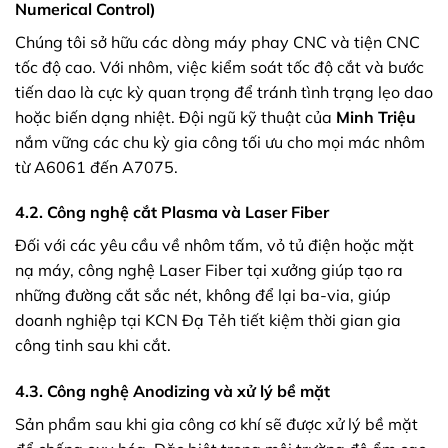
Numerical Control)
Chúng tôi sở hữu các dòng máy phay CNC và tiện CNC
tốc độ cao. Với nhôm, việc kiểm soát tốc độ cắt và bước
tiến dao là cực kỳ quan trọng để tránh tình trạng lẹo dao
hoặc biến dạng nhiệt. Đội ngũ kỹ thuật của
Minh Triệu
nắm vững các chu kỳ gia công tối ưu cho mọi mác nhôm
từ A6061 đến A7075.
4.2. Công nghệ cắt Plasma và Laser Fiber
Đối với các yêu cầu về nhôm tấm, vỏ tủ điện hoặc mặt
nạ máy, công nghệ Laser Fiber tại xưởng giúp tạo ra
những đường cắt sắc nét, không để lại ba-via, giúp
doanh nghiệp tại KCN Đạ Tẻh tiết kiệm thời gian gia
công tinh sau khi cắt.
4.3. Công nghệ Anodizing và xử lý bề mặt
Sản phẩm sau khi gia công cơ khí sẽ được xử lý bề mặt