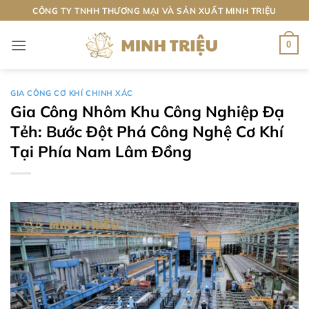
Bỏ
CÔNG TY TNHH THƯƠNG MẠI VÀ SẢN XUẤT MINH TRIỆU
qua
nội
0
dung
GIA CÔNG CƠ KHÍ CHINH XÁC
Gia Công Nhôm Khu Công Nghiệp Đạ
Tẻh: Bước Đột Phá Công Nghệ Cơ Khí
Tại Phía Nam Lâm Đồng