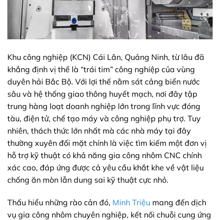
Khu công nghiệp (KCN) Cái Lân, Quảng Ninh, từ lâu đã
khẳng định vị thế là “trái tim” công nghiệp của vùng
duyên hải Bắc Bộ. Với lợi thế nằm sát cảng biển nước
sâu và hệ thống giao thông huyết mạch, nơi đây tập
trung hàng loạt doanh nghiệp lớn trong lĩnh vực đóng
tàu, điện tử, chế tạo máy và công nghiệp phụ trợ. Tuy
nhiên, thách thức lớn nhất mà các nhà máy tại đây
thường xuyên đối mặt chính là việc tìm kiếm một đơn vị
hỗ trợ kỹ thuật có khả năng gia công nhôm CNC chính
xác cao, đáp ứng được cả yêu cầu khắt khe về vật liệu
chống ăn mòn lẫn dung sai kỹ thuật cực nhỏ.
Thấu hiểu những rào cản đó,
Minh Triệu
mang đến dịch
vụ gia công nhôm chuyên nghiệp, kết nối chuỗi cung ứng