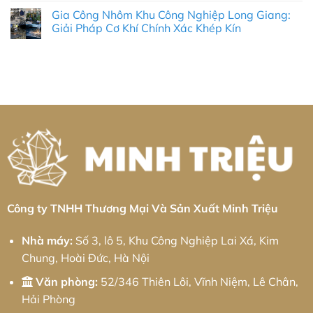
Thuật
Ninh:
công
có
Gia Công Nhôm Khu Công Nghiệp Long Giang:
Cao
Giải
kim
bình
&
Pháp
loại
luận
Giải Pháp Cơ Khí Chính Xác Khép Kín
Quy
Toàn
tấm
ở
Trình
Diện
Khu
Gia
Không
Vận
Cho
công
công
có
Chuyển
Nhà
nghiệp
kim
bình
Bắc
Máy
Phúc
loại
luận
–
Thông
Yên:
tấm
ở
Nam
Minh
Giải
Khu
Gia
Tối
2026
pháp
công
Công
Ưu
từ
nghiệp
Nhôm
Minh
Mông
Khu
Triệu
Hóa:
Công
Giải
Nghiệp
pháp
Long
từ
Giang:
Minh
Giải
Triệu
Pháp
Cơ
Khí
Chính
Xác
Công ty TNHH Thương Mại Và Sản Xuất Minh Triệu
Khép
Kín
Nhà máy:
Số 3, lô 5, Khu Công Nghiệp Lai Xá, Kim
Chung, Hoài Đức, Hà Nội
Văn phòng:
52/346 Thiên Lôi, Vĩnh Niệm, Lê Chân,
Hải Phòng