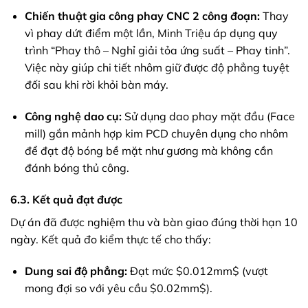
Chiến thuật gia công phay CNC 2 công đoạn:
Thay
vì phay dứt điểm một lần, Minh Triệu áp dụng quy
trình “Phay thô – Nghỉ giải tỏa ứng suất – Phay tinh”.
Việc này giúp chi tiết nhôm giữ được độ phẳng tuyệt
đối sau khi rời khỏi bàn máy.
Công nghệ dao cụ:
Sử dụng dao phay mặt đầu (Face
mill) gắn mảnh hợp kim PCD chuyên dụng cho nhôm
để đạt độ bóng bề mặt như gương mà không cần
đánh bóng thủ công.
6.3. Kết quả đạt được
Dự án đã được nghiệm thu và bàn giao đúng thời hạn 10
ngày. Kết quả đo kiểm thực tế cho thấy:
Dung sai độ phẳng:
Đạt mức
$0.012mm$
(vượt
mong đợi so với yêu cầu
$0.02mm$
).