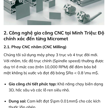
2. Công nghệ gia công CNC tại Minh Triệu: Độ
chính xác đến từng Micromet
2.1. Phay CNC nhôm (CNC Milling)
Chúng tôi sử dụng máy phay 3 trục và 4 trục đời mới.
Với nhôm, tốc độ trục chính (Spindle speed) thường được
duy trì ở mức cao (trên 10,000 RPM) để đảm bảo bề
mặt không bị xước và đạt độ bóng
$Ra < 0.8 \mu m$
.
Gia công chi tiết phức tạp:
Khả năng chạy biên dạng
3D, hốc sâu và các lỗ ren siêu nhỏ.
Dung sai:
Cam kết đạt
$\pm 0.01mm$
cho các kích
thước lắp ghép.