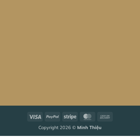
Visa
PayPal
Stripe
MasterCard
Cash
On
Copyright 2026 ©
Minh Thiệu
Delivery