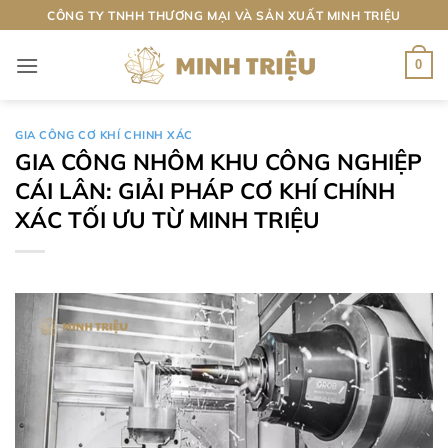
Bỏ
CÔNG TY TNHH THƯƠNG MẠI VÀ SẢN XUẤT MINH TRIỆU
qua
nội
0
dung
GIA CÔNG CƠ KHÍ CHINH XÁC
GIA CÔNG NHÔM KHU CÔNG NGHIỆP
CÁI LÂN: GIẢI PHÁP CƠ KHÍ CHÍNH
XÁC TỐI ƯU TỪ MINH TRIỆU