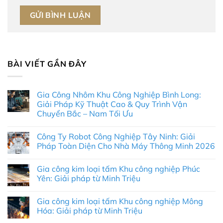
BÀI VIẾT GẦN ĐÂY
Gia Công Nhôm Khu Công Nghiệp Bình Long:
Giải Pháp Kỹ Thuật Cao & Quy Trình Vận
Chuyển Bắc – Nam Tối Ưu
Không
có
Công Ty Robot Công Nghiệp Tây Ninh: Giải
bình
luận
Pháp Toàn Diện Cho Nhà Máy Thông Minh 2026
ở
Gia
Không
Công
có
Gia công kim loại tấm Khu công nghiệp Phúc
Nhôm
bình
Khu
luận
Yên: Giải pháp từ Minh Triệu
Công
ở
Nghiệp
Công
Không
Bình
Ty
có
Gia công kim loại tấm Khu công nghiệp Mông
Long:
Robot
bình
Giải
Công
luận
Hóa: Giải pháp từ Minh Triệu
Pháp
Nghiệp
ở
Kỹ
Tây
Gia
Không