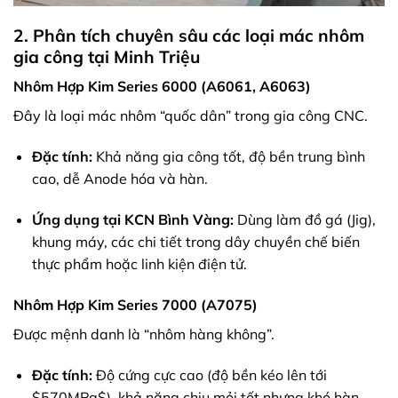
2. Phân tích chuyên sâu các loại mác nhôm
gia công tại Minh Triệu
Nhôm Hợp Kim Series 6000 (A6061, A6063)
Đây là loại mác nhôm “quốc dân” trong gia công CNC.
Đặc tính:
Khả năng gia công tốt, độ bền trung bình
cao, dễ Anode hóa và hàn.
Ứng dụng tại KCN Bình Vàng:
Dùng làm đồ gá (Jig),
khung máy, các chi tiết trong dây chuyền chế biến
thực phẩm hoặc linh kiện điện tử.
Nhôm Hợp Kim Series 7000 (A7075)
Được mệnh danh là “nhôm hàng không”.
Đặc tính:
Độ cứng cực cao (độ bền kéo lên tới
$570MPa$
), khả năng chịu mỏi tốt nhưng khó hàn