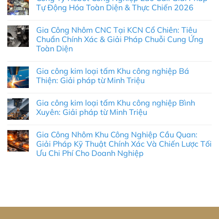
Tự Động Hóa Toàn Diện & Thực Chiến 2026
Không
có
Gia Công Nhôm CNC Tại KCN Cổ Chiên: Tiêu
bình
luận
Chuẩn Chính Xác & Giải Pháp Chuỗi Cung Ứng
ở
Toàn Diện
Công
Ty
Không
Robot
có
Công
Gia công kim loại tấm Khu công nghiệp Bá
bình
Nghiệp
luận
Thiện: Giải pháp từ Minh Triệu
Lào
ở
Cai:
Gia
Không
Giải
Công
có
Pháp
Gia công kim loại tấm Khu công nghiệp Bình
Nhôm
bình
Tự
CNC
luận
Xuyên: Giải pháp từ Minh Triệu
Động
Tại
ở
Hóa
KCN
Gia
Không
Toàn
Cổ
công
có
Diện
Gia Công Nhôm Khu Công Nghiệp Cầu Quan:
Chiên:
kim
bình
&
Tiêu
loại
luận
Giải Pháp Kỹ Thuật Chính Xác Và Chiến Lược Tối
Thực
Chuẩn
tấm
ở
Chiến
Ưu Chi Phí Cho Doanh Nghiệp
Chính
Khu
Gia
2026
Xác
công
công
Không
&
nghiệp
kim
có
Giải
Bá
loại
bình
Pháp
Thiện:
tấm
luận
Chuỗi
Giải
Khu
ở
Cung
pháp
công
Gia
Ứng
từ
nghiệp
Công
Toàn
Minh
Bình
Nhôm
Diện
Triệu
Xuyên:
Khu
Giải