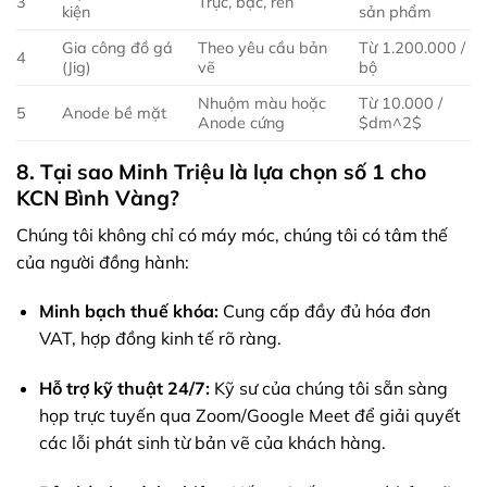
3
Trục, bạc, ren
kiện
sản phẩm
Gia công đồ gá
Theo yêu cầu bản
Từ 1.200.000 /
4
(Jig)
vẽ
bộ
Nhuộm màu hoặc
Từ 10.000 /
5
Anode bề mặt
Anode cứng
$dm^2$
8. Tại sao Minh Triệu là lựa chọn số 1 cho
KCN Bình Vàng?
Chúng tôi không chỉ có máy móc, chúng tôi có tâm thế
của người đồng hành:
Minh bạch thuế khóa:
Cung cấp đầy đủ hóa đơn
VAT, hợp đồng kinh tế rõ ràng.
Hỗ trợ kỹ thuật 24/7:
Kỹ sư của chúng tôi sẵn sàng
họp trực tuyến qua Zoom/Google Meet để giải quyết
các lỗi phát sinh từ bản vẽ của khách hàng.