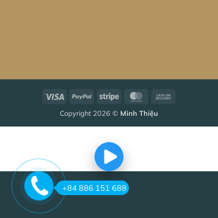
Visa
PayPal
Stripe
MasterCard
Cash
On
Copyright 2026 ©
Minh Thiệu
Delivery
+84 886 151 688