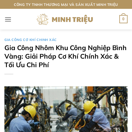
Bỏ
CÔNG TY TNHH THƯƠNG MẠI VÀ SẢN XUẤT MINH TRIỆU
qua
nội
0
dung
GIA CÔNG CƠ KHÍ CHINH XÁC
Gia Công Nhôm Khu Công Nghiệp Bình
Vàng: Giải Pháp Cơ Khí Chính Xác &
Tối Ưu Chi Phí