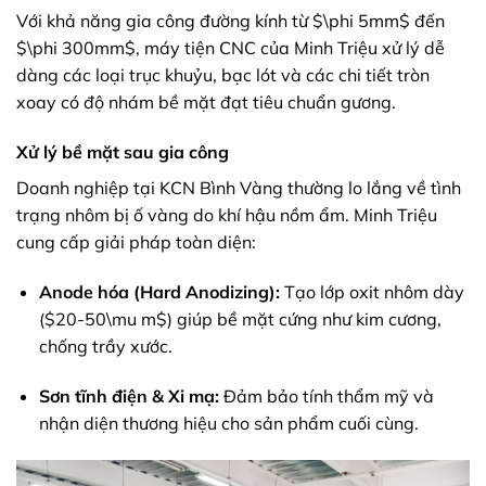
Với khả năng gia công đường kính từ
$\phi 5mm$
đến
$\phi 300mm$
, máy tiện CNC của Minh Triệu xử lý dễ
dàng các loại trục khuỷu, bạc lót và các chi tiết tròn
xoay có độ nhám bề mặt đạt tiêu chuẩn gương.
Xử lý bề mặt sau gia công
Doanh nghiệp tại KCN Bình Vàng thường lo lắng về tình
trạng nhôm bị ố vàng do khí hậu nồm ẩm. Minh Triệu
cung cấp giải pháp toàn diện:
Anode hóa (Hard Anodizing):
Tạo lớp oxit nhôm dày
(
$20-50\mu m$
) giúp bề mặt cứng như kim cương,
chống trầy xước.
Sơn tĩnh điện & Xi mạ:
Đảm bảo tính thẩm mỹ và
nhận diện thương hiệu cho sản phẩm cuối cùng.