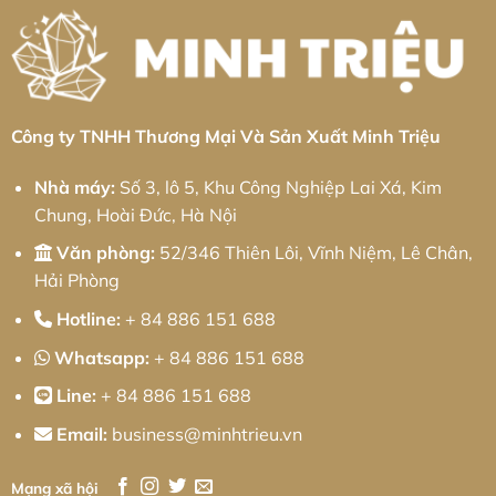
Công
pháp
Nghiệp
từ
Cầu
Minh
Quan:
Triệu
Giải
Pháp
Kỹ
Thuật
Chính
Xác
Công ty TNHH Thương Mại Và Sản Xuất Minh Triệu
Và
Chiến
Lược
Nhà máy:
Số 3, lô 5, Khu Công Nghiệp Lai Xá, Kim
Tối
Ưu
Chung, Hoài Đức, Hà Nội
Chi
Phí
Cho
Văn phòng:
52/346 Thiên Lôi, Vĩnh Niệm, Lê Chân,
Doanh
Nghiệp
Hải Phòng
Hotline:
+ 84 886 151 688
Whatsapp:
+ 84 886 151 688
Line:
+ 84 886 151 688
Email:
business@minhtrieu.vn
Mạng xã hội