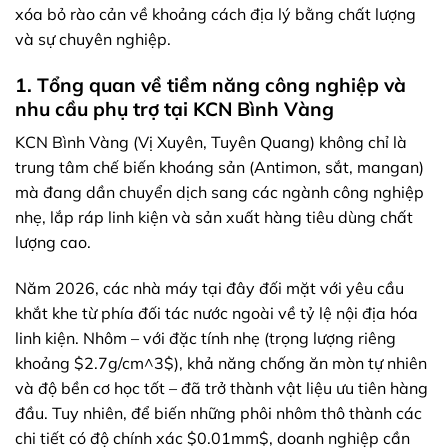
xóa bỏ rào cản về khoảng cách địa lý bằng chất lượng
và sự chuyên nghiệp.
1. Tổng quan về tiềm năng công nghiệp và
nhu cầu phụ trợ tại KCN Bình Vàng
KCN Bình Vàng (Vị Xuyên, Tuyên Quang) không chỉ là
trung tâm chế biến khoáng sản (Antimon, sắt, mangan)
mà đang dần chuyển dịch sang các ngành công nghiệp
nhẹ, lắp ráp linh kiện và sản xuất hàng tiêu dùng chất
lượng cao.
Năm 2026, các nhà máy tại đây đối mặt với yêu cầu
khắt khe từ phía đối tác nước ngoài về tỷ lệ nội địa hóa
linh kiện. Nhôm – với đặc tính nhẹ (trọng lượng riêng
khoảng
$2.7g/cm^3$
), khả năng chống ăn mòn tự nhiên
và độ bền cơ học tốt – đã trở thành vật liệu ưu tiên hàng
đầu. Tuy nhiên, để biến những phôi nhôm thô thành các
chi tiết có độ chính xác
$0.01mm$
, doanh nghiệp cần