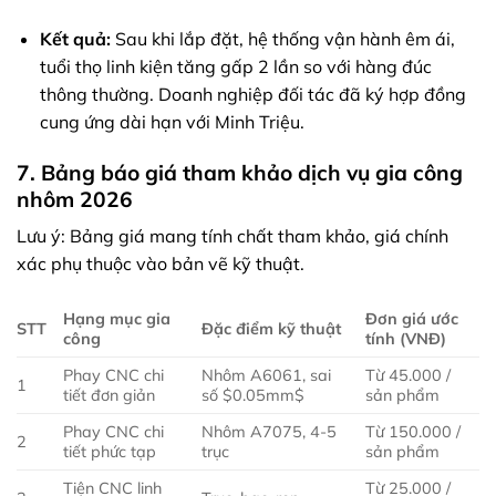
Kết quả:
Sau khi lắp đặt, hệ thống vận hành êm ái,
tuổi thọ linh kiện tăng gấp 2 lần so với hàng đúc
thông thường. Doanh nghiệp đối tác đã ký hợp đồng
cung ứng dài hạn với Minh Triệu.
7. Bảng báo giá tham khảo dịch vụ gia công
nhôm 2026
Lưu ý: Bảng giá mang tính chất tham khảo, giá chính
xác phụ thuộc vào bản vẽ kỹ thuật.
Hạng mục gia
Đơn giá ước
STT
Đặc điểm kỹ thuật
công
tính (VNĐ)
Phay CNC chi
Nhôm A6061, sai
Từ 45.000 /
1
tiết đơn giản
số
$0.05mm$
sản phẩm
Phay CNC chi
Nhôm A7075, 4-5
Từ 150.000 /
2
tiết phức tạp
trục
sản phẩm
Tiện CNC linh
Từ 25.000 /