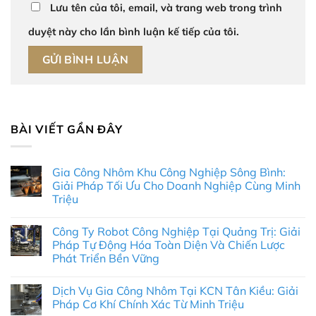
Lưu tên của tôi, email, và trang web trong trình
duyệt này cho lần bình luận kế tiếp của tôi.
BÀI VIẾT GẦN ĐÂY
Gia Công Nhôm Khu Công Nghiệp Sông Bình:
Giải Pháp Tối Ưu Cho Doanh Nghiệp Cùng Minh
Triệu
Không
có
Công Ty Robot Công Nghiệp Tại Quảng Trị: Giải
bình
luận
Pháp Tự Động Hóa Toàn Diện Và Chiến Lược
ở
Phát Triển Bền Vững
Gia
Công
Không
Nhôm
có
Khu
Dịch Vụ Gia Công Nhôm Tại KCN Tân Kiều: Giải
bình
Công
luận
Pháp Cơ Khí Chính Xác Từ Minh Triệu
Nghiệp
ở
Sông