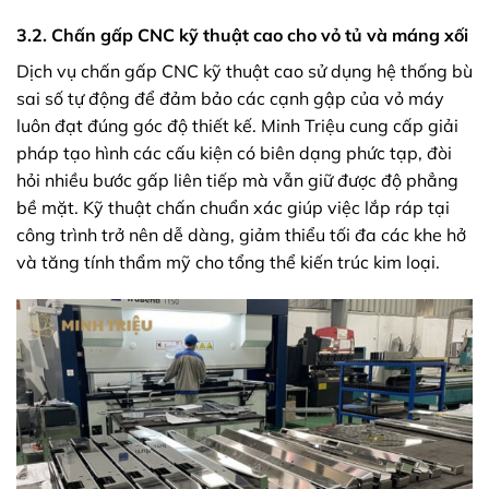
3.2. Chấn gấp CNC kỹ thuật cao cho vỏ tủ và máng xối
Dịch vụ chấn gấp CNC kỹ thuật cao sử dụng hệ thống bù
sai số tự động để đảm bảo các cạnh gập của vỏ máy
luôn đạt đúng góc độ thiết kế. Minh Triệu cung cấp giải
pháp tạo hình các cấu kiện có biên dạng phức tạp, đòi
hỏi nhiều bước gấp liên tiếp mà vẫn giữ được độ phẳng
bề mặt. Kỹ thuật chấn chuẩn xác giúp việc lắp ráp tại
công trình trở nên dễ dàng, giảm thiểu tối đa các khe hở
và tăng tính thẩm mỹ cho tổng thể kiến trúc kim loại.