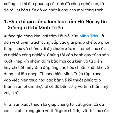
xưởng cơ khí địa phương có trình độ công nghệ cao, từ
đó tối ưu hóa tiến độ và chất lượng cho mọi công trình.
1. Địa chỉ gia công kim loại tấm Hà Nội uy tín
– Xưởng cơ khí Minh Triệu
Xưởng gia công kim loại tấm Hà Nội của
Minh Triệu
là
đơn vị chuyên trách cung cấp các giải pháp chế tạo phôi
thép, Inox và nhôm với độ chuẩn xác micromet cho các
xí nghiệp công nghiệp. Chúng tôi vận hành quy trình sản
xuất khép kín nhằm đảm bảo mọi cấu kiện vỏ tủ điện
hay chi tiết máy đều đáp ứng các tiêu chuẩn khắt khe về
dung sai lắp ghép. Thương hiệu Minh Triệu tập trung
vào việc hiện thực hóa các bản vẽ kỹ thuật phức tạp
thành sản phẩm thực tế có độ bền cơ lý và tính thẩm mỹ
vượt trội.
Vị trí sản xuất thuận lợi giúp chúng tôi cắt giảm tối đa
các chi phí trung gian và thời gian chờ đợi vật tư cho các