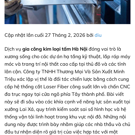
Cập nhật lần cuối 27 Tháng 2, 2026 bởi
diu
Dịch vụ
gia công kim loại tấm Hà Nội
đóng vai trò là
xương sống cho các dự án hạ tầng kỹ thuật, lắp ráp máy
móc và trang trí nội thất cao cấp tại thủ đô và các tỉnh
lân cận. Công ty TNHH Thương Mại Và Sản Xuất Minh
Triệu xác lập vị thế là đối tác chiến lược bằng cách cung
cấp hệ thống cắt Laser Fiber công suất lớn và chấn CNC
đa trục ngay tại cửa ngõ phía Tây thành phố. Bài viết
này sẽ đi sâu vào các khía cạnh về năng lực sản xuất tại
xưởng Lai Xá, quy trình kiểm soát sai số hình học và hệ
thống vận tải linh hoạt trong khu vực nội đô. Những nội
dung này được trình bày nhằm giúp các nhà thầu và chủ
đầu tư nhận diện rõ giá trị của việc hợp tác với một