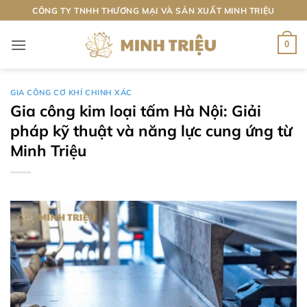
Bỏ
CÔNG TY TNHH THƯƠNG MẠI VÀ SẢN XUẤT MINH TRIỆU
qua
nội
0
dung
GIA CÔNG CƠ KHÍ CHINH XÁC
Gia công kim loại tấm Hà Nội: Giải
pháp kỹ thuật và năng lực cung ứng từ
Minh Triệu