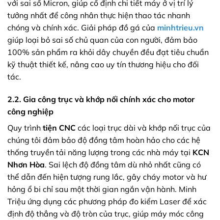
với sai số Micron, giúp cố định chi tiết máy ở vị trí lý
tưởng nhất để công nhân thực hiện thao tác nhanh
chóng và chính xác. Giải pháp đồ gá của
minhtrieu.vn
giúp loại bỏ sai số chủ quan của con người, đảm bảo
100% sản phẩm ra khỏi dây chuyền đều đạt tiêu chuẩn
kỹ thuật thiết kế, nâng cao uy tín thương hiệu cho đối
tác.
2.2. Gia công trục và khớp nối chính xác cho motor
công nghiệp
Quy trình
tiện CNC
các loại trục dài và khớp nối trục của
chúng tôi đảm bảo độ đồng tâm hoàn hảo cho các hệ
thống truyền tải năng lượng trong các nhà máy tại
KCN
Nhơn Hòa
. Sai lệch độ đồng tâm dù nhỏ nhất cũng có
thể dẫn đến hiện tượng rung lắc, gây cháy motor và hư
hỏng ổ bi chỉ sau một thời gian ngắn vận hành. Minh
Triệu ứng dụng các phương pháp đo kiểm Laser để xác
định độ thẳng và độ tròn của trục, giúp máy móc công