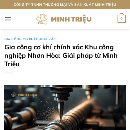
Bỏ
CÔNG TY TNHH THƯƠNG MẠI VÀ SẢN XUẤT MINH TRIỆU
qua
nội
0
dung
GIA CÔNG CƠ KHÍ CHINH XÁC
Gia công cơ khí chính xác Khu công
nghiệp Nhơn Hòa: Giải pháp từ Minh
Triệu