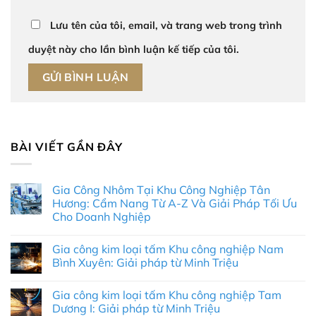
Lưu tên của tôi, email, và trang web trong trình
duyệt này cho lần bình luận kế tiếp của tôi.
BÀI VIẾT GẦN ĐÂY
Gia Công Nhôm Tại Khu Công Nghiệp Tân
Hương: Cẩm Nang Từ A-Z Và Giải Pháp Tối Ưu
Cho Doanh Nghiệp
Không
có
Gia công kim loại tấm Khu công nghiệp Nam
bình
luận
Bình Xuyên: Giải pháp từ Minh Triệu
ở
Gia
Không
Công
có
Gia công kim loại tấm Khu công nghiệp Tam
Nhôm
bình
Tại
luận
Dương I: Giải pháp từ Minh Triệu
Khu
ở