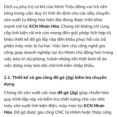
Dịch vụ phụ trợ cơ khí của Minh Triệu đóng vai trò nền
tảng trong việc duy trì tính ổn định cho các dây chuyền
sản xuất tự động hóa hiện đại đang được triển khai
mạnh mẽ tại
KCN Nhơn Hòa
. Chúng tôi không chỉ cung
cấp linh kiện rời mà còn mang đến giải pháp tích hợp từ
khâu thiết kế đồ gá lắp ráp đến khâu phục hồi các bộ
phận máy móc bị hư hại. Việc làm chủ công nghệ gia
công giúp doanh nghiệp tại An Nhơn chủ động hơn trong
việc bảo trì dự phòng, tránh những tổn thất kinh tế do
việc dừng máy kéo dài chờ linh kiện nhập khẩu.
2.1. Thiết kế và gia công đồ gá (Jig) kiểm tra chuyên
dụng
Chúng tôi sản xuất các loại
đồ gá (Jig)
giúp chuẩn hóa
quy trình lắp ráp và kiểm tra chất lượng cho các nhà
máy sản xuất linh kiện điện, máy móc tại
KCN Nhơn
Hòa
. Đồ gá được gia công CNC từ nhôm hoặc thép cứng