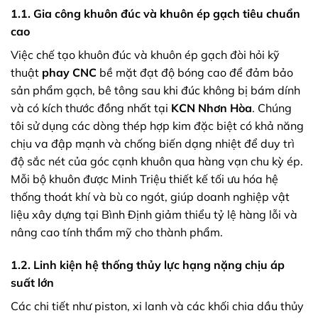
1.1. Gia công khuôn đúc và khuôn ép gạch tiêu chuẩn
cao
Việc chế tạo khuôn đúc và khuôn ép gạch đòi hỏi kỹ
thuật
phay CNC
bề mặt đạt độ bóng cao để đảm bảo
sản phẩm gạch, bê tông sau khi đúc không bị bám dính
và có kích thước đồng nhất tại
KCN Nhơn Hòa
. Chúng
tôi sử dụng các dòng thép hợp kim đặc biệt có khả năng
chịu va đập mạnh và chống biến dạng nhiệt để duy trì
độ sắc nét của góc cạnh khuôn qua hàng vạn chu kỳ ép.
Mỗi bộ khuôn được Minh Triệu thiết kế tối ưu hóa hệ
thống thoát khí và bù co ngót, giúp doanh nghiệp vật
liệu xây dựng tại Bình Định giảm thiểu tỷ lệ hàng lỗi và
nâng cao tính thẩm mỹ cho thành phẩm.
1.2. Linh kiện hệ thống thủy lực hạng nặng chịu áp
suất lớn
Các chi tiết như piston, xi lanh và các khối chia dầu thủy