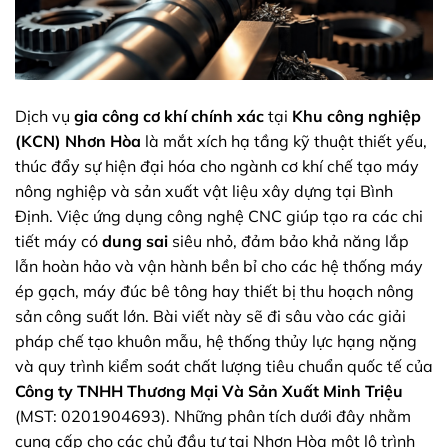
Dịch vụ
gia công cơ khí chính xác
tại
Khu công nghiệp
(KCN) Nhơn Hòa
là mắt xích hạ tầng kỹ thuật thiết yếu,
thúc đẩy sự hiện đại hóa cho ngành cơ khí chế tạo máy
nông nghiệp và sản xuất vật liệu xây dựng tại Bình
Định. Việc ứng dụng công nghệ CNC giúp tạo ra các chi
tiết máy có
dung sai
siêu nhỏ, đảm bảo khả năng lắp
lẫn hoàn hảo và vận hành bền bỉ cho các hệ thống máy
ép gạch, máy đúc bê tông hay thiết bị thu hoạch nông
sản công suất lớn. Bài viết này sẽ đi sâu vào các giải
pháp chế tạo khuôn mẫu, hệ thống thủy lực hạng nặng
và quy trình kiểm soát chất lượng tiêu chuẩn quốc tế của
Công ty TNHH Thương Mại Và Sản Xuất Minh Triệu
(MST: 0201904693). Những phân tích dưới đây nhằm
cung cấp cho các chủ đầu tư tại Nhơn Hòa một lộ trình