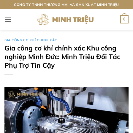
Bỏ
CÔNG TY TNHH THƯƠNG MẠI VÀ SẢN XUẤT MINH TRIỆU
qua
nội
0
dung
GIA CÔNG CƠ KHÍ CHINH XÁC
Gia công cơ khí chính xác Khu công
nghiệp Minh Đức: Minh Triệu Đối Tác
Phụ Trợ Tin Cậy