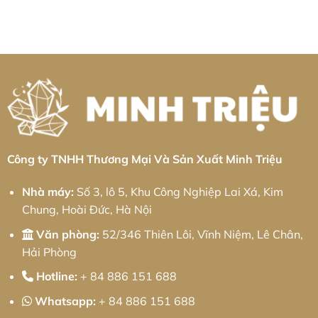
có
Trình
Toàn
Trần
kim
bình
Logistics
Diện
Quốc
loại
luận
Tối
&
Toản:
tấm
ở
Ưu
Thực
Giải
Khu
Gia
Chiến
Pháp
công
công
2026
Cơ
nghiệp
kim
Khí
Kim
loại
Chính
Hoa:
tấm
Xác
Giải
Khu
Từ
pháp
công
Minh
từ
nghiệp
Triệu
Minh
Bá
Triệu
Thiện
II:
Giải
pháp
từ
Công ty TNHH Thương Mại Và Sản Xuất Minh Triệu
Minh
Triệu
Nhà máy:
Số 3, lô 5, Khu Công Nghiệp Lai Xá, Kim
Chung, Hoài Đức, Hà Nội
Văn phòng:
52/346 Thiên Lôi, Vĩnh Niệm, Lê Chân,
Hải Phòng
Hotline:
+ 84 886 151 688
Whatsapp:
+ 84 886 151 688