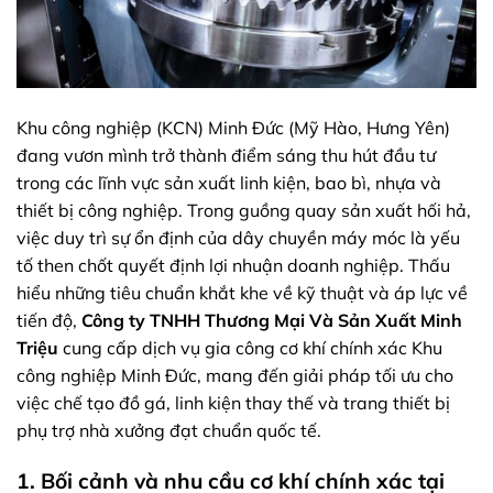
Khu công nghiệp (KCN) Minh Đức (Mỹ Hào, Hưng Yên)
đang vươn mình trở thành điểm sáng thu hút đầu tư
trong các lĩnh vực sản xuất linh kiện, bao bì, nhựa và
thiết bị công nghiệp. Trong guồng quay sản xuất hối hả,
việc duy trì sự ổn định của dây chuyền máy móc là yếu
tố then chốt quyết định lợi nhuận doanh nghiệp. Thấu
hiểu những tiêu chuẩn khắt khe về kỹ thuật và áp lực về
tiến độ,
Công ty TNHH Thương Mại Và Sản Xuất Minh
Triệu
cung cấp dịch vụ gia công cơ khí chính xác Khu
công nghiệp Minh Đức, mang đến giải pháp tối ưu cho
việc chế tạo đồ gá, linh kiện thay thế và trang thiết bị
phụ trợ nhà xưởng đạt chuẩn quốc tế.
1. Bối cảnh và nhu cầu cơ khí chính xác tại