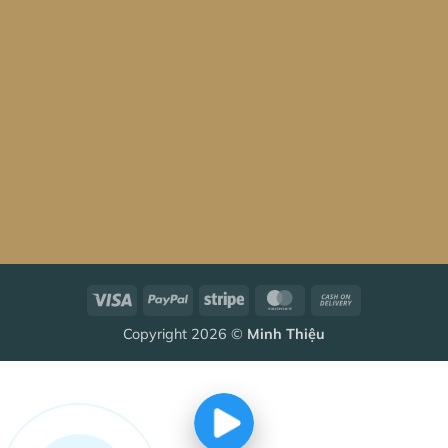
Visa
PayPal
Stripe
MasterCard
Cash
On
Copyright 2026 ©
Minh Thiệu
Delivery