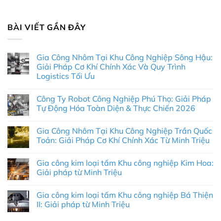
BÀI VIẾT GẦN ĐÂY
Gia Công Nhôm Tại Khu Công Nghiệp Sông Hậu:
Giải Pháp Cơ Khí Chính Xác Và Quy Trình
Logistics Tối Ưu
Không
có
Công Ty Robot Công Nghiệp Phú Thọ: Giải Pháp
bình
luận
Tự Động Hóa Toàn Diện & Thực Chiến 2026
ở
Gia
Không
Công
có
Gia Công Nhôm Tại Khu Công Nghiệp Trần Quốc
Nhôm
bình
Tại
luận
Toản: Giải Pháp Cơ Khí Chính Xác Từ Minh Triệu
Khu
ở
Công
Công
Không
Nghiệp
Ty
có
Gia công kim loại tấm Khu công nghiệp Kim Hoa:
Sông
Robot
bình
Hậu:
Công
luận
Giải pháp từ Minh Triệu
Giải
Nghiệp
ở
Pháp
Phú
Gia
Không
Cơ
Thọ:
Công
có
Gia công kim loại tấm Khu công nghiệp Bá Thiện
Khí
Giải
Nhôm
bình
Chính
Pháp
Tại
luận
II: Giải pháp từ Minh Triệu
Xác
Tự
Khu
ở
Và
Động
Công
Gia
Không
Quy
Hóa
Nghiệp
công