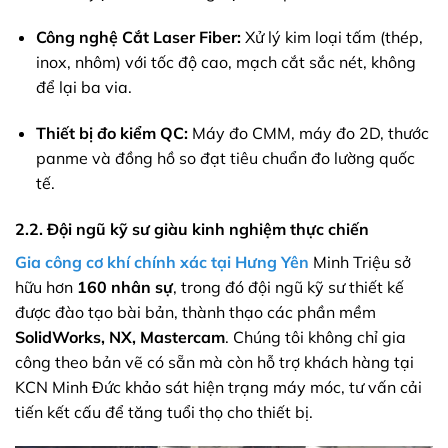
Công nghệ Cắt Laser Fiber:
Xử lý kim loại tấm (thép,
inox, nhôm) với tốc độ cao, mạch cắt sắc nét, không
để lại ba via.
Thiết bị đo kiểm QC:
Máy đo CMM, máy đo 2D, thước
panme và đồng hồ so đạt tiêu chuẩn đo lường quốc
tế.
2.2. Đội ngũ kỹ sư giàu kinh nghiệm thực chiến
Gia công cơ khí chính xác tại Hưng Yên
Minh Triệu sở
hữu hơn
160 nhân sự
, trong đó đội ngũ kỹ sư thiết kế
được đào tạo bài bản, thành thạo các phần mềm
SolidWorks, NX, Mastercam
. Chúng tôi không chỉ gia
công theo bản vẽ có sẵn mà còn hỗ trợ khách hàng tại
KCN Minh Đức khảo sát hiện trạng máy móc, tư vấn cải
tiến kết cấu để tăng tuổi thọ cho thiết bị.