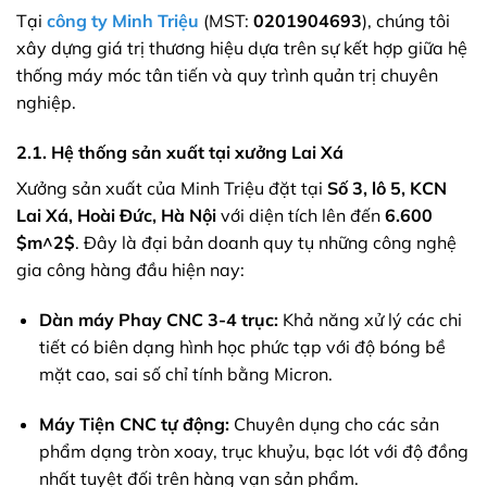
Tại
công ty Minh Triệu
(MST:
0201904693
), chúng tôi
xây dựng giá trị thương hiệu dựa trên sự kết hợp giữa hệ
thống máy móc tân tiến và quy trình quản trị chuyên
nghiệp.
2.1. Hệ thống sản xuất tại xưởng Lai Xá
Xưởng sản xuất của Minh Triệu đặt tại
Số 3, lô 5, KCN
Lai Xá, Hoài Đức, Hà Nội
với diện tích lên đến
6.600
$m^2$
. Đây là đại bản doanh quy tụ những công nghệ
gia công hàng đầu hiện nay:
Dàn máy Phay CNC 3-4 trục:
Khả năng xử lý các chi
tiết có biên dạng hình học phức tạp với độ bóng bề
mặt cao, sai số chỉ tính bằng Micron.
Máy Tiện CNC tự động:
Chuyên dụng cho các sản
phẩm dạng tròn xoay, trục khuỷu, bạc lót với độ đồng
nhất tuyệt đối trên hàng vạn sản phẩm.